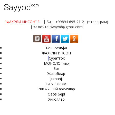
Sayyod
.com
"ФАХРЛИ ИНСОН"
?
| Биз: +99894 695-21-21 (+телеграм)
| эл.почта: sayyod@gmail.com
Бош сахифа
ФАХРЛИ ИНСОН
Суратгох
МОНОЛОГлар
Биз
Жавоблар
Jumanji
FANFORUM
2007-2008й архивлар
Овоз бер!
Хикоялар