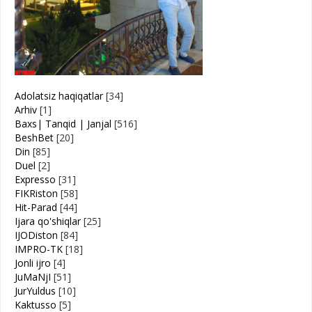
Adolatsiz haqiqatlar
[34]
Arhiv
[1]
Baxs| Tanqid | Janjal
[516]
BeshBet
[20]
Din
[85]
Duel
[2]
Expresso
[31]
FIKRiston
[58]
Hit-Parad
[44]
Ijara qo'shiqlar
[25]
IJODiston
[84]
IMPRO-TK
[18]
Jonli ijro
[4]
JuMaNjI
[51]
JurYuldus
[10]
Kaktusso
[5]