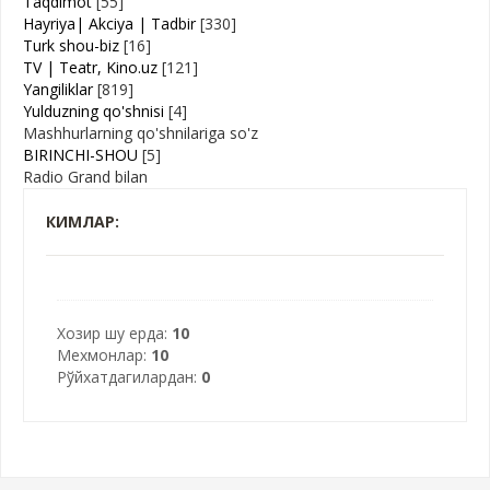
Taqdimot
[55]
Hayriya| Akciya | Tadbir
[330]
Turk shou-biz
[16]
TV | Teatr, Kino.uz
[121]
Yangiliklar
[819]
Yulduzning qo'shnisi
[4]
Mashhurlarning qo'shnilariga so'z
BIRINCHI-SHOU
[5]
Radio Grand bilan
КИМЛАР:
Хозир шу ерда:
10
Мехмонлар:
10
Рўйхатдагилардан:
0