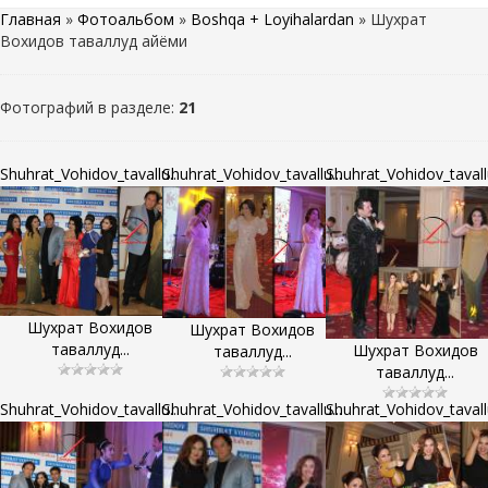
Главная
»
Фотоальбом
»
Boshqa + Loyihalardan
» Шухрат
Вохидов таваллуд айёми
Фотографий в разделе
:
21
Shuhrat_Vohidov_tavallu...
Shuhrat_Vohidov_tavallu...
Shuhrat_Vohidov_tavallu
Шухрат Вохидов
Шухрат Вохидов
таваллуд...
Шухрат Вохидов
таваллуд...
таваллуд...
Shuhrat_Vohidov_tavallu...
Shuhrat_Vohidov_tavallu...
Shuhrat_Vohidov_tavallu