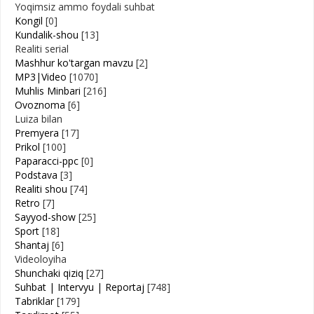
Yoqimsiz ammo foydali suhbat
Kongil
[0]
Kundalik-shou
[13]
Realiti serial
Mashhur ko'targan mavzu
[2]
MP3|Video
[1070]
Muhlis Minbari
[216]
Ovoznoma
[6]
Luiza bilan
Premyera
[17]
Prikol
[100]
Paparacci-ppc
[0]
Podstava
[3]
Realiti shou
[74]
Retro
[7]
Sayyod-show
[25]
Sport
[18]
Shantaj
[6]
Videoloyiha
Shunchaki qiziq
[27]
Suhbat | Intervyu | Reportaj
[748]
Tabriklar
[179]