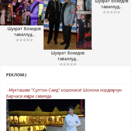
Шухрат Вохидов
таваллуд...
Шухрат Вохидов
таваллуд...
Шухрат Вохидов
таваллуд...
РЕКЛОМ:)
-Мухташам "Султон-Саид" кошонаси! Шохона хордиқ учун
барчаси юқори савияда