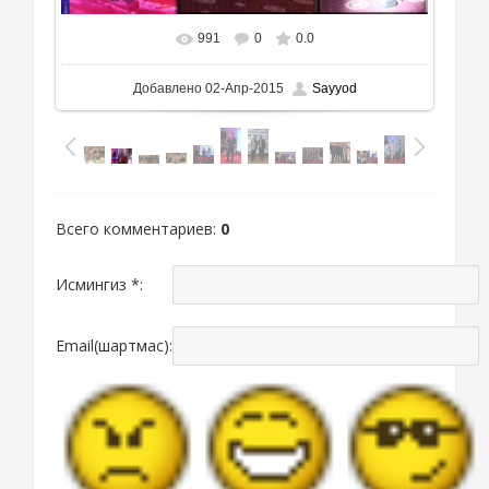
991
0
0.0
Добавлено
02-Апр-2015
Sayyod
Всего комментариев
:
0
Исмингиз *:
Email(шартмас):