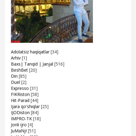
Adolatsiz haqiqatlar
[34]
Arhiv
[1]
Baxs| Tanqid | Janjal
[516]
BeshBet
[20]
Din
[85]
Duel
[2]
Expresso
[31]
FIKRiston
[58]
Hit-Parad
[44]
Ijara qo'shiqlar
[25]
IJODiston
[84]
IMPRO-TK
[18]
Jonli ijro
[4]
JuMaNjI
[51]