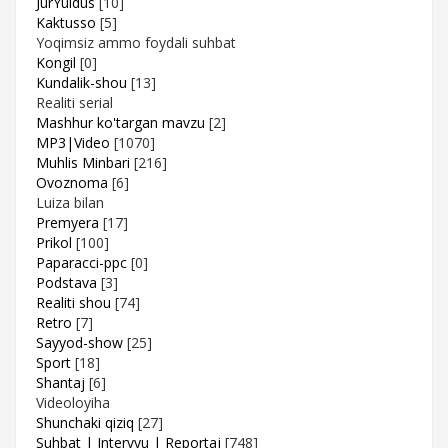
JurYuldus
[10]
Kaktusso
[5]
Yoqimsiz ammo foydali suhbat
Kongil
[0]
Kundalik-shou
[13]
Realiti serial
Mashhur ko'targan mavzu
[2]
MP3|Video
[1070]
Muhlis Minbari
[216]
Ovoznoma
[6]
Luiza bilan
Premyera
[17]
Prikol
[100]
Paparacci-ppc
[0]
Podstava
[3]
Realiti shou
[74]
Retro
[7]
Sayyod-show
[25]
Sport
[18]
Shantaj
[6]
Videoloyiha
Shunchaki qiziq
[27]
Suhbat | Intervyu | Reportaj
[748]