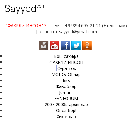
Sayyod
.com
"ФАХРЛИ ИНСОН"
?
| Биз: +99894 695-21-21 (+телеграм)
| эл.почта: sayyod@gmail.com
Бош сахифа
ФАХРЛИ ИНСОН
Суратгох
МОНОЛОГлар
Биз
Жавоблар
Jumanji
FANFORUM
2007-2008й архивлар
Овоз бер!
Хикоялар