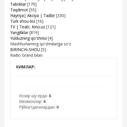
Tabriklar
[179]
Taqdimot
[55]
Hayriya| Akciya | Tadbir
[330]
Turk shou-biz
[16]
TV | Teatr, Kino.uz
[121]
Yangiliklar
[819]
Yulduzning qo'shnisi
[4]
Mashhurlarning qo'shnilariga so'z
BIRINCHI-SHOU
[5]
Radio Grand bilan
КИМЛАР:
Хозир шу ерда:
6
Мехмонлар:
6
Рўйхатдагилардан:
0