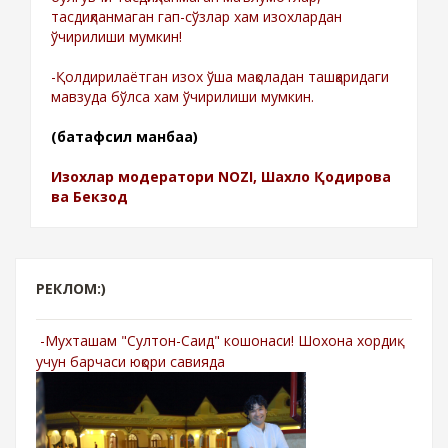
тасдиқланмаган гап-сўзлар хам изохлардан
ўчирилиши мумкин!
-Қолдирилаётган изох ўша мақоладан ташқаридаги
мавзуда бўлса хам ўчирилиши мумкин.
(батафсил манбаа)
Изохлар модератори NOZI, Шахло Қодирова
ва Бекзод
РЕКЛОМ:)
-Мухташам "Султон-Саид" кошонаси! Шохона хордиқ
учун барчаси юқори савияда