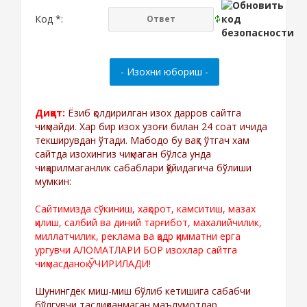
Код *:
Диққат:
Ёзиб қолдирилган изох дарров сайтга
чиқмайди. Хар бир изох узоғи билан 24 соат ичида
текширувдан ўтади. Мабодо бу вақт ўтгач хам
сайтда изохингиз чиқмаган бўлса унда
чиқарилмаганлик сабаблари қўйидагича бўлиши
мумкин:
Сайтимизда сўкиниш, хақорот, камситиш, мазах
қилиш, салбий ва диний тарғибот, махалийчилик,
миллатчилик, реклама ва қадр қимматни ерга
ургувчи АЛОМАТЛАРИ БОР изохлар сайтга
чиқмасданоқ ЎЧИРИЛАДИ!
Шунингдек миш-миш бўлиб кетишига сабабчи
бўлгувчи тасдиқланмаган маълумотлар,