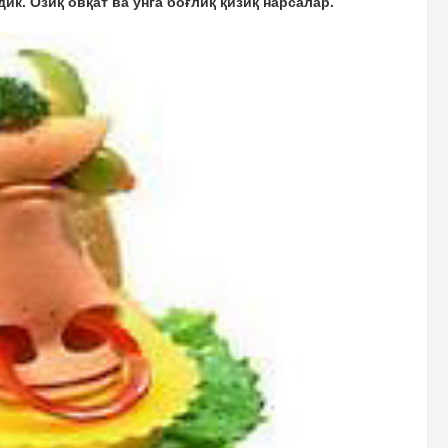
ик. Озиқ овқат ва унга боғлиқ қизиқ нарсалар.