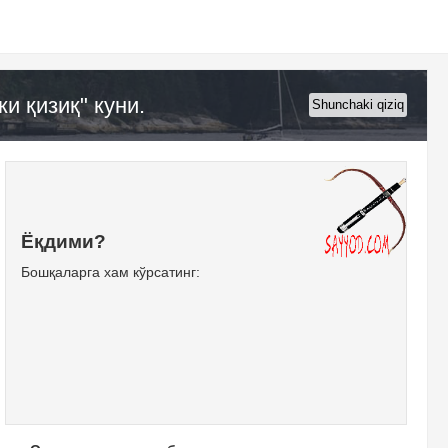
и қизиқ" куни.
Shunchaki qiziq
Ёқдими?
Бошқаларга хам кўрсатинг: