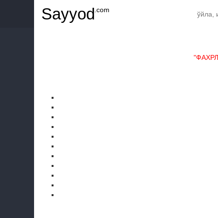
Sayyod
.com
"ФАХР