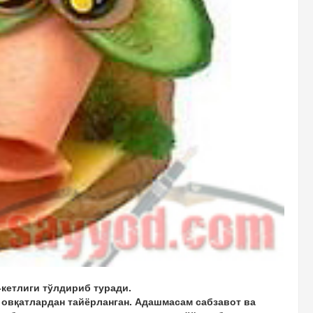
-кетлиги тўлдириб туради.
қ овқатлардан тайёрланган. Адашмасам сабзавот ва