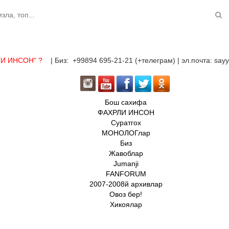
ЛИ ИНСОН"
?
| Биз: +99894 695-21-21 (+телеграм) | эл.почта: sa
Бош сахифа
ФАХРЛИ ИНСОН
Суратгох
МОНОЛОГлар
Биз
Жавоблар
Jumanji
FANFORUM
2007-2008й архивлар
Овоз бер!
Хикоялар