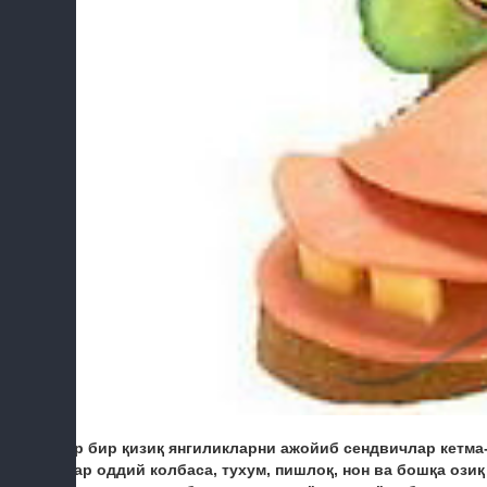
Хар бир қизиқ янгиликларни ажойиб сендвичлар кетма
Улар оддий колбаса, тухум, пишлоқ, нон ва бошқа ози