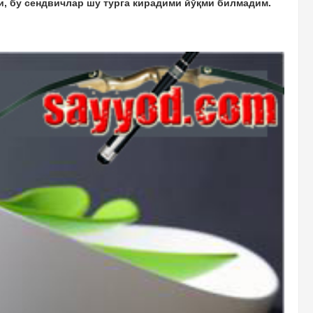
и, бу сендвичлар шу турга кирадими йўқми билмадим.