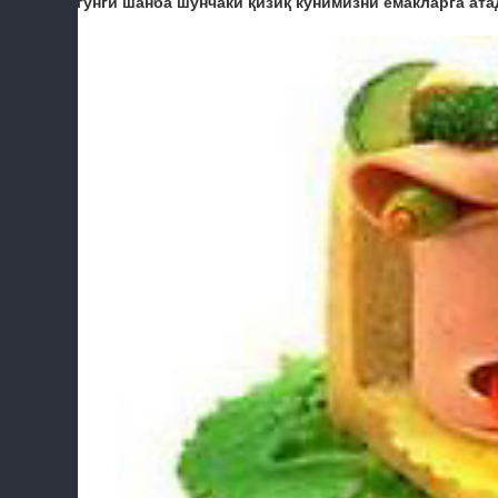
Бугунги шанба шунчаки қизиқ кунимизни емакларга атад