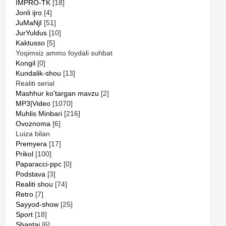
IMPRO-TK
[18]
Jonli ijro
[4]
JuMaNjI
[51]
JurYuldus
[10]
Kaktusso
[5]
Yoqimsiz ammo foydali suhbat
Kongil
[0]
Kundalik-shou
[13]
Realiti serial
Mashhur ko'targan mavzu
[2]
MP3|Video
[1070]
Muhlis Minbari
[216]
Ovoznoma
[6]
Luiza bilan
Premyera
[17]
Prikol
[100]
Paparacci-ppc
[0]
Podstava
[3]
Realiti shou
[74]
Retro
[7]
Sayyod-show
[25]
Sport
[18]
Shantaj
[6]