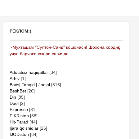
РЕКЛОМ:)
-Мухташам "Султон-Саид" кошонаси! Шохона хордиқ
учун барчаси юқори савияда
Adolatsiz haqiqatlar
[34]
Arhiv
[1]
Baxs| Tanqid | Janjal
[516]
BeshBet
[20]
Din
[85]
Duel
[2]
Expresso
[31]
FIKRiston
[58]
Hit-Parad
[44]
Ijara qo'shiqlar
[25]
IJODiston
[84]