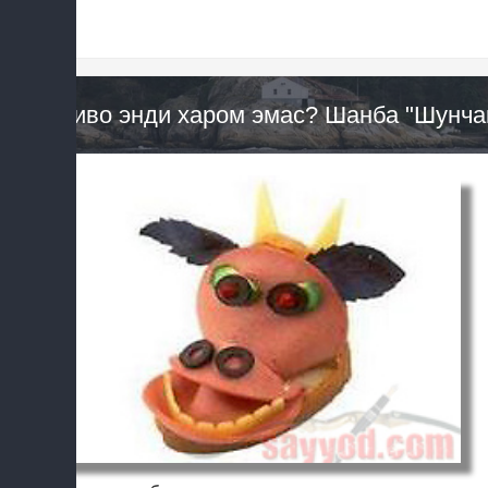
Пиво энди харом эмас? Шанба "Шунчак