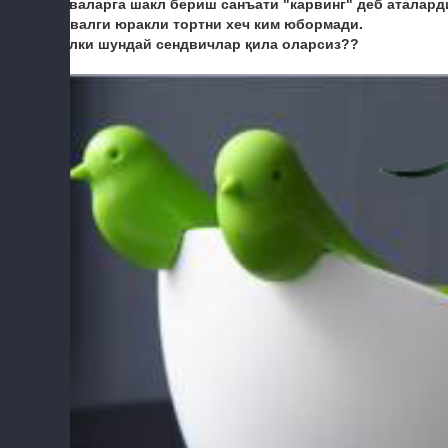
меваларга шакл бериш санъати "карвинг" деб аталард
Аввалги юракли тортни хеч ким юбормади.
Балки шундай сендвичлар қила оларсиз??