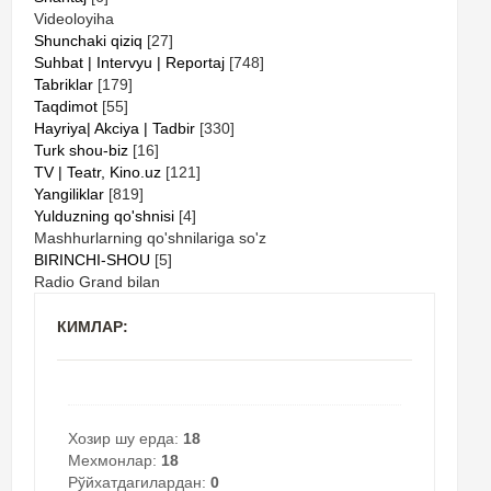
Videoloyiha
Shunchaki qiziq
[27]
Suhbat | Intervyu | Reportaj
[748]
Tabriklar
[179]
Taqdimot
[55]
Hayriya| Akciya | Tadbir
[330]
Turk shou-biz
[16]
TV | Teatr, Kino.uz
[121]
Yangiliklar
[819]
Yulduzning qo'shnisi
[4]
Mashhurlarning qo'shnilariga so'z
BIRINCHI-SHOU
[5]
Radio Grand bilan
КИМЛАР:
Хозир шу ерда:
18
Мехмонлар:
18
Рўйхатдагилардан:
0