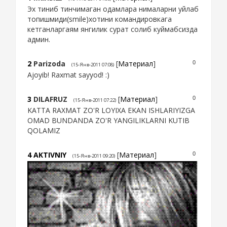
Эх тиниб тинчимаган одамлара нималарни уйлаб
топишмиди(smile)хотини командировкага
кетганларгаям янгилик сурат солиб куймабсизда
админ.
2
Parizoda
[
Материал
]
0
(15-Янв-2011 07:08)
Ajoyib! Raxmat sayyod! :)
3
DILAFRUZ
[
Материал
]
0
(15-Янв-2011 07:22)
KATTA RAXMAT ZO'R LOYIXA EKAN ISHLARIYIZGA
OMAD BUNDANDA ZO'R YANGILIKLARNI KUTIB
QOLAMIZ
4
AKTIVNIY
[
Материал
]
0
(15-Янв-2011 09:20)