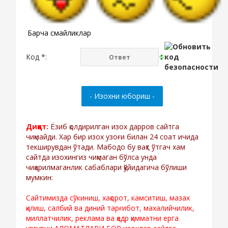
Барча смайликлар
Код *:
Диққат:
Ёзиб қолдирилган изох дарров сайтга
чиқмайди. Хар бир изох узоғи билан 24 соат ичида
текширувдан ўтади. Мабодо бу вақт ўтгач хам
сайтда изохингиз чиқмаган бўлса унда
чиқарилмаганлик сабаблари қўйидагича бўлиши
мумкин:
Сайтимизда сўкиниш, хақорот, камситиш, мазах
қилиш, салбий ва диний тарғибот, махалийчилик,
миллатчилик, реклама ва қадр қимматни ерга