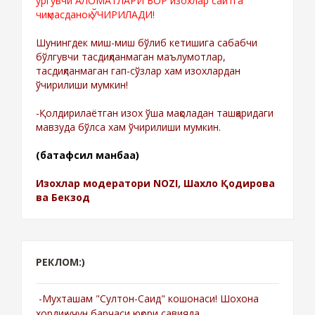
ургувчи АЛОМАТЛАРИ БОР изохлар сайтга
чиқмасданоқ ЎЧИРИЛАДИ!
Шунингдек миш-миш бўлиб кетишига сабабчи
бўлгувчи тасдиқланмаган маълумотлар,
тасдиқланмаган гап-сўзлар хам изохлардан
ўчирилиши мумкин!
-Қолдирилаётган изох ўша мақоладан ташқаридаги
мавзуда бўлса хам ўчирилиши мумкин.
(батафсил манбаа)
Изохлар модератори NOZI, Шахло Қодирова
ва Бекзод
РЕКЛОМ:)
-Мухташам "Султон-Саид" кошонаси! Шохона
хордиқ учун барчаси юқори савияда