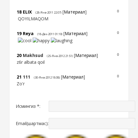
18
ELIX
[
Материал
]
0
(28-Янв-2011 22:07)
QOYILMAQOM
19
Reya
[
Материал
]
0
(18-Дек-2011 01:19)
20
Makhsud
[
Материал
]
0
(25-Янв-2012 21:51)
z6r albata qoil
21
111
[
Материал
]
0
(30-Янв-2012 18:08)
Zo'r
Исмингиз *:
Email(шартмас):