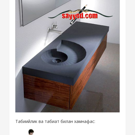
Табиийлик ва табиат билан хамнафас: