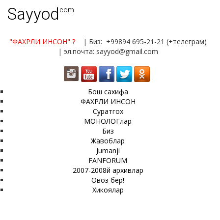
Sayyod
.com
"ФАХРЛИ ИНСОН"
?
| Биз: +99894 695-21-21 (+телеграм)
| эл.почта: sayyod@gmail.com
Бош сахифа
ФАХРЛИ ИНСОН
Суратгох
МОНОЛОГлар
Биз
Жавоблар
Jumanji
FANFORUM
2007-2008й архивлар
Овоз бер!
Хикоялар