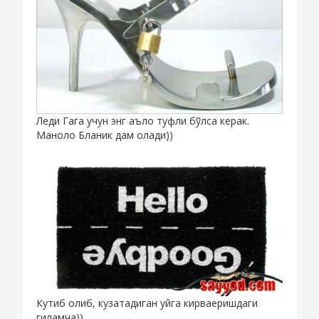
Леди Гага учун энг аъло туфли бўлса керак.
Маноло Бланик дам олади))
Кутиб олиб, кузатадиган уйга кирваеришдаги
гиламча))