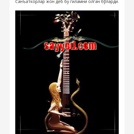
Санъаткорлар жон деб бу гиламни олган бўларди.