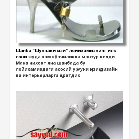
Шанба "Шунчаки қизиқ" лойихамизнинг илк
сони
жуда хам кўпчиликка манзур келди.
Мана нихоят яна шанбада бу
лойихамиздаги асосий урғуни қизиқ дизайн
ва интерьерларга қаратдик.