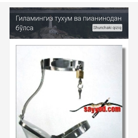
Гиламингиз тухум ва пианинодан
бўлса
Shunchaki qiziq