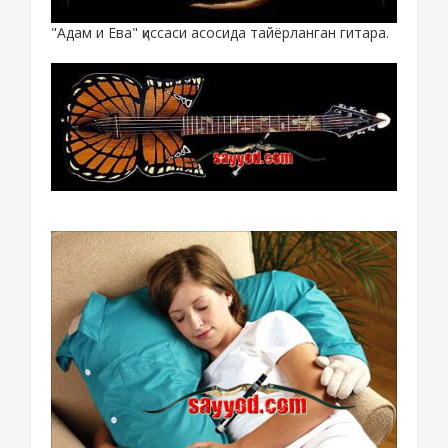
"Адам и Ева" қиссаси асосида тайёрланган гитара.