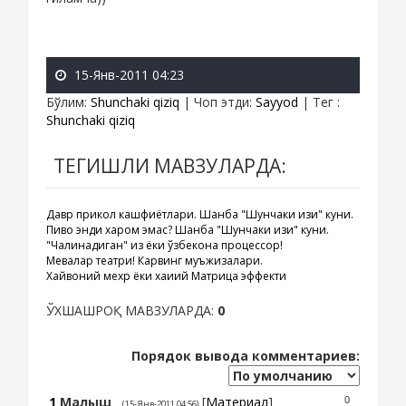
15-Янв-2011 04:23
Бўлим
:
Shunchaki qiziq
|
Чоп этди
:
Sayyod
|
Тег
:
Shunchaki qiziq
ТЕГИШЛИ МАВЗУЛАРДА:
Давр прикол кашфиётлари. Шанба "Шунчаки қизиқ" куни.
Пиво энди харом эмас? Шанба "Шунчаки қизиқ" куни.
"Чалинадиган" қиз ёки ўзбекона процессор!
Мевалар театри! Карвинг муъжизалари.
Хайвоний мехр ёки хақиқий Матрица эффекти
ЎХШАШРОҚ МАВЗУЛАРДА:
0
Порядок вывода комментариев:
1
Малыш
[
Материал
]
0
(15-Янв-2011 04:56)