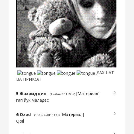
ДАХШАТ
ВА ПРИКОЛ
5
Фахриддин
[
Материал
]
0
(15-Янв-2011 09:52)
гап йук маладес
6
Ozod
[
Материал
]
0
(15-Янв-2011 11:12)
Qoil