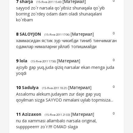
7
sharja
[
Материал
]
0
(15-Янв-2011 15:40)
sayyod zo`r narsala qo`yibsiz shunaqala qo`yib
borring zo`rdey odam dam oladi shunaqalani
ko`ribam
8
SALOYJON
[
Материал
]
0
(15-Янв-2011 17:06)
хаммасидан ястик зур чикибди тиниб тинчимаган
одамлар нималарни уйлаб топишмайди
9
lola
[
Материал
]
0
(15-Янв-2011 17:56)
ajoyib gap yuq,juda qiziq narsalar ekan menga juda
yoqdi
10
Sadulya
[
Материал
]
0
(15-Янв-2011 18:21)
Assalomu alekum.judayam zur daje gap yuq
qoyilman sizga SAYYOD nimalani uylab topmisiza...
11
Azizaxon
[
Материал
]
0
(15-Янв-2011 21:03)
nu da xammasi allambalo narsala original,
suppppeerrr zo`r.!!!! OMAD slaga