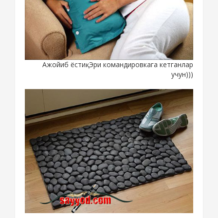
Ажойиб ёстиқ. Эри командировкага кетганлар
учун)))