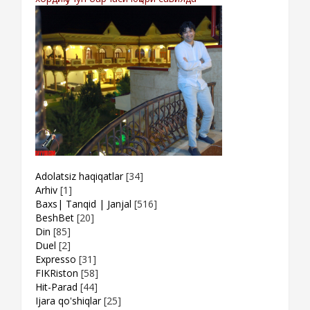
Adolatsiz haqiqatlar
[34]
Arhiv
[1]
Baxs| Tanqid | Janjal
[516]
BeshBet
[20]
Din
[85]
Duel
[2]
Expresso
[31]
FIKRiston
[58]
Hit-Parad
[44]
Ijara qo'shiqlar
[25]