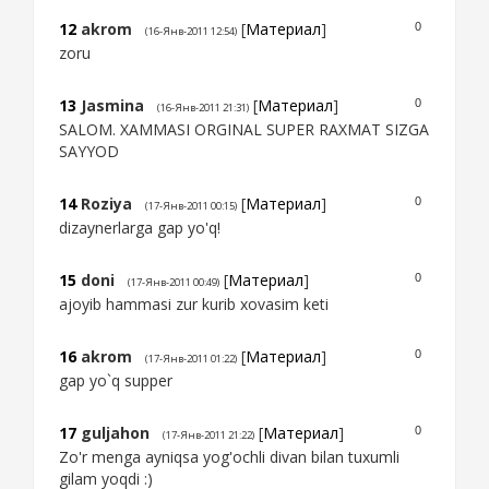
12
akrom
[
Материал
]
0
(16-Янв-2011 12:54)
zoru
13
Jasmina
[
Материал
]
0
(16-Янв-2011 21:31)
SALOM. XAMMASI ORGINAL SUPER RAXMAT SIZGA
SAYYOD
14
Roziya
[
Материал
]
0
(17-Янв-2011 00:15)
dizaynerlarga gap yo'q!
15
doni
[
Материал
]
0
(17-Янв-2011 00:49)
ajoyib hammasi zur kurib xovasim keti
16
akrom
[
Материал
]
0
(17-Янв-2011 01:22)
gap yo`q supper
17
guljahon
[
Материал
]
0
(17-Янв-2011 21:22)
Zo'r menga ayniqsa yog'ochli divan bilan tuxumli
gilam yoqdi :)