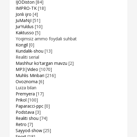
IJODiston
[84]
IMPRO-TK
[18]
Jonli ijro
[4]
JuMaNjI
[51]
JurYuldus
[10]
Kaktusso
[5]
Yoqimsiz ammo foydali suhbat
Kongil
[0]
Kundalik-shou
[13]
Realiti serial
Mashhur ko'targan mavzu
[2]
MP3|Video
[1070]
Muhlis Minbari
[216]
Ovoznoma
[6]
Luiza bilan
Premyera
[17]
Prikol
[100]
Paparacci-ppc
[0]
Podstava
[3]
Realiti shou
[74]
Retro
[7]
Sayyod-show
[25]
Sport
[18]