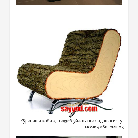
Кўриниши каби қаттиқ деб ўйласангиз адашасиз, у
момиқ каби юмшоқ.