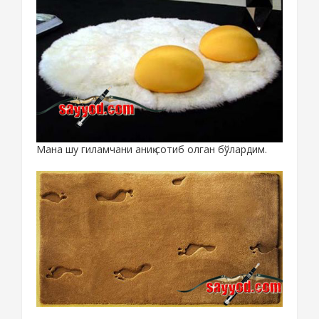
Мана шу гиламчани аниқ сотиб олган бўлардим.