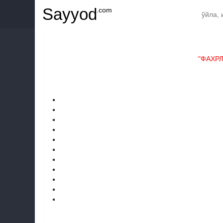
Sayyod
.com
"ФАХР