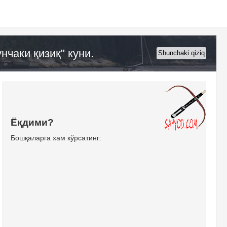
чаки қизиқ" куни.
Shunchaki qiziq
Ёқдими?
Бошқаларга хам кўрсатинг: