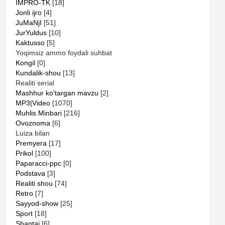
IMPRO-TK
[18]
Jonli ijro
[4]
JuMaNjI
[51]
JurYuldus
[10]
Kaktusso
[5]
Yoqimsiz ammo foydali suhbat
Kongil
[0]
Kundalik-shou
[13]
Realiti serial
Mashhur ko'targan mavzu
[2]
MP3|Video
[1070]
Muhlis Minbari
[216]
Ovoznoma
[6]
Luiza bilan
Premyera
[17]
Prikol
[100]
Paparacci-ppc
[0]
Podstava
[3]
Realiti shou
[74]
Retro
[7]
Sayyod-show
[25]
Sport
[18]
Shantaj
[6]