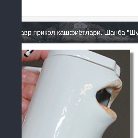
Давр прикол кашфиётлари. Шанба "Шун