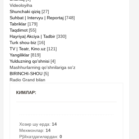
Videoloyiha
Shunchaki qiziq
[27]
Suhbat | Intervyu | Reportaj
[748]
Tabriklar
[179]
Taqdimot
[55]
Hayriya| Akciya | Tadbir
[330]
Turk shou-biz
[16]
TV | Teatr, Kino.uz
[121]
Yangiliklar
[819]
Yulduzning qo'shnisi
[4]
Mashhurlarning qo'shnilariga so'z
BIRINCHI-SHOU
[5]
Radio Grand bilan
КИМЛАР:
Хозир шу ерда:
14
Мехмонлар:
14
Рўйхатдагилардан:
0