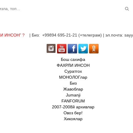
ЛИ ИНСОН"
?
| Биз: +99894 695-21-21 (+телеграм) | эл.почта: sa
Бош сахифа
ФАХРЛИ ИНСОН
Суратгох
МОНОЛОГлар
Биз
Жавоблар
Jumanji
FANFORUM
2007-2008й архивлар
Овоз бер!
Хикоялар