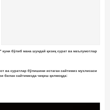
" куни бўлиб мана шундай қизиқ сурат ва маълумотлар
от ва суратлар бўлишини истаган сайтимиз мухлисаси
и билан сайтимизда чиқиш қилмоқда: