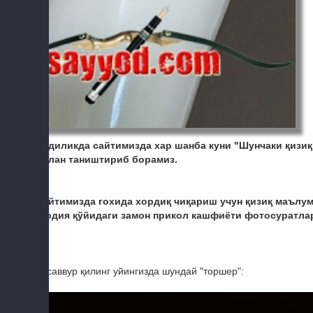
Эндиликда сайтимизда хар шанба куни "Шунчаки қизиқ
билан таништириб борамиз.
Сайтимизда гохида хордиқ чиқариш учун қизиқ маълум
Шодия қўйидаги замон прикол кашфиёти фотосуратлар
Тасаввур қилинг уйингизда шундай "торшер":