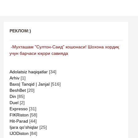
РЕКЛОМ:)
-Мухташам "Султон-Саид" кошонаси! Шохона хордиқ
учун барчаси юқори савияда
Adolatsiz haqiqatlar
[34]
Arhiv
[1]
Baxs| Tanqid | Janjal
[516]
BeshBet
[20]
Din
[85]
Duel
[2]
Expresso
[31]
FIKRiston
[58]
Hit-Parad
[44]
Ijara qo'shiqlar
[25]
IJODiston
[84]