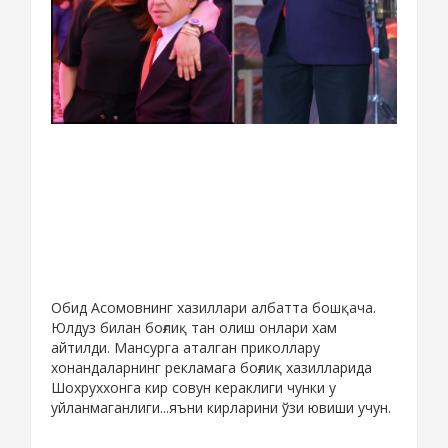
Обид Асомовнинг хазиллари албатта бошқача.
Юлдуз билан боғлиқ тан олиш онлари хам
айтилди. Мансурга аталган приколлару
хонандаларнинг рекламага боғлиқ хазилларида
Шохруххонга кир совун кераклиги чунки у
уйланмаганлиги...яъни кирларини ўзи ювиши учун.