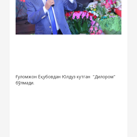
Ғуломжон Ёқубовдан Юлдуз кутган "Дилором"
бўлмади.