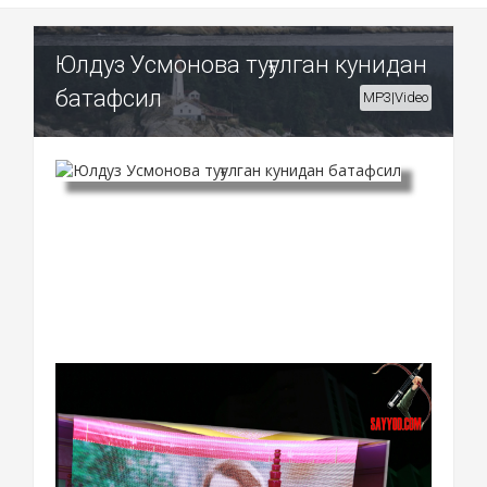
Юлдуз Усмонова туғулган кунидан
батафсил
MP3|Video