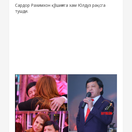
Сардор Рахимхон қўшиғига хам Юлдуз рақсга
тушди.