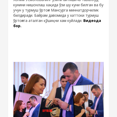
кунини нишонлаш хақида ўзи шу куни билган ва бу
учун у турмуш ўртоғи Мансурга миннатдорчилик
билдиради. Байрам давомида у хаттоки турмуш
ўртоғига аталган қўшиқни хам куйлади.
Видеода
бор.