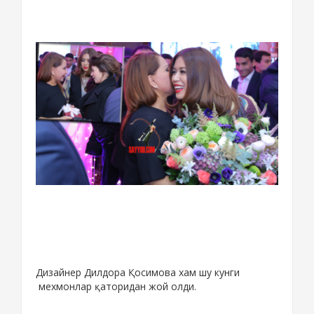
Дизайнер Дилдора Қосимова хам шу кунги
мехмонлар қаторидан жой олди.