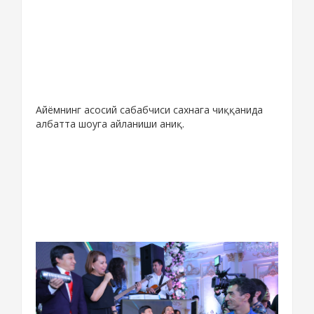
Айёмнинг асосий сабабчиси сахнага чиққанида
албатта шоуга айланиши аниқ.