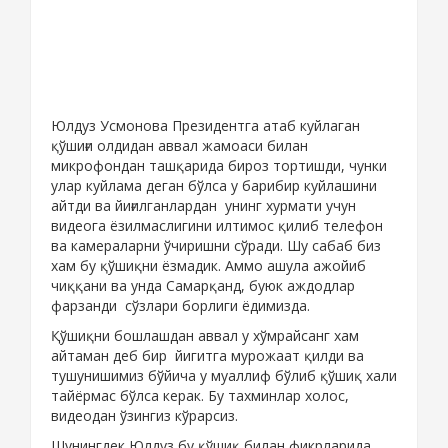
Юлдуз Усмонова Президентга атаб куйлаган
қўшиғи олдидан аввал жамоаси билан
микрофондан ташқарида бироз тортишди, чунки
улар куйлама деган бўлса у барибир куйлашини
айтди ва йиғилганлардан унинг хурмати учун
видеога ёзилмаслигини илтимос қилиб телефон
ва камераларни ўчиришни сўради. Шу сабаб биз
хам бу қўшиқни ёзмадик. Аммо ашула ажойиб
чиққани ва унда Самарқанд, буюк аждодлар
фарзанди сўзлари борлиги ёдимизда.
Қўшиқни бошлашдан аввал у хўмрайсанг хам
айтаман деб бир йигитга мурожаат қилди ва
тушунишимиз бўйича у муаллиф бўлиб қўшиқ хали
тайёрмас бўлса керак. Бу тахминлар холос,
видеодан ўзингиз кўрарсиз.
Шунингдек Юлдуз бу қўшиқ билан фикрларида