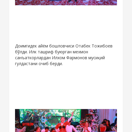
Доимгидек айём бошловчиси Отабек Тожибоев
бўлди. Илк ташриф буюрган мехмон
санъаткорлардан Илхом Фармонов мусиқий
гулдастани очиб берди.