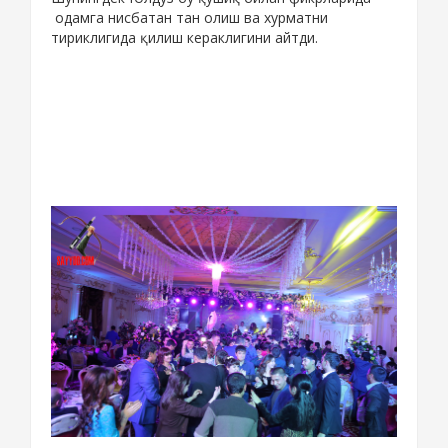
одамга нисбатан тан олиш ва хурматни
тириклигида қилиш кераклигини айтди.