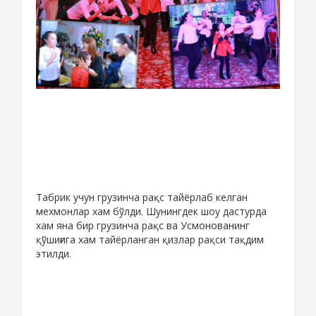
Табрик учун грузинча рақс тайёрлаб келган
мехмонлар хам бўлди. Шунингдек шоу дастурда
хам яна бир грузинча рақс ва Усмонованинг
қўшиғига хам тайёрланган қизлар рақси тақдим
этилди.