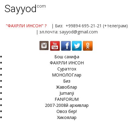
Sayyod
.com
"ФАХРЛИ ИНСОН"
?
| Биз: +99894 695-21-21 (+телеграм)
| эл.почта: sayyod@gmail.com
Бош сахифа
ФАХРЛИ ИНСОН
Суратгох
МОНОЛОГлар
Биз
Жавоблар
Jumanji
FANFORUM
2007-2008й архивлар
Овоз бер!
Хикоялар