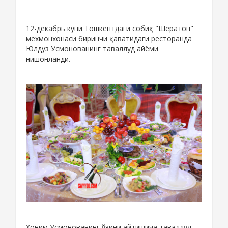
12-декабрь куни Тошкентдаги собиқ "Шератон"
мехмонхонаси биринчи қаватидаги ресторанда
Юлдуз Усмонованинг таваллуд айёми
нишонланди.
Хоним Усмонованинг ўзини айтишича таваллуд