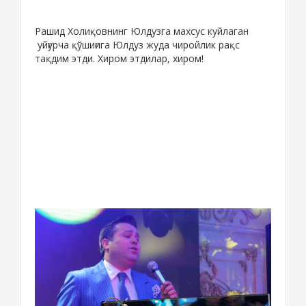
Рашид Холиқовнинг Юлдузга махсус куйлаган
уйғурча қўшиғига Юлдуз жуда чиройлик рақс
тақдим этди. Хиром этдилар, хиром!