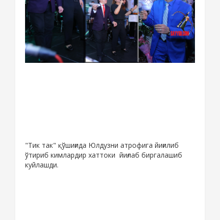
"Тик так" қўшиғида Юлдузни атрофига йиғилиб
ўтириб кимлардир хаттоки йиғлаб биргалашиб
куйлашди.