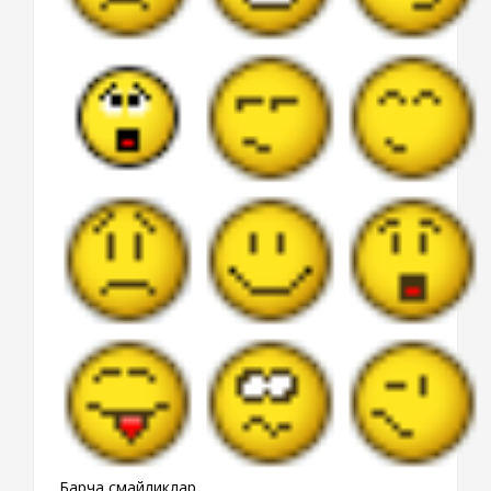
Барча смайликлар