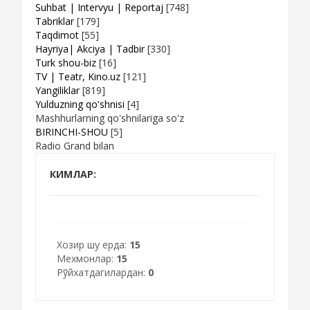
Suhbat | Intervyu | Reportaj
[748]
Tabriklar
[179]
Taqdimot
[55]
Hayriya| Akciya | Tadbir
[330]
Turk shou-biz
[16]
TV | Teatr, Kino.uz
[121]
Yangiliklar
[819]
Yulduzning qo'shnisi
[4]
Mashhurlarning qo'shnilariga so'z
BIRINCHI-SHOU
[5]
Radio Grand bilan
КИМЛАР:
Хозир шу ерда:
15
Мехмонлар:
15
Рўйхатдагилардан:
0