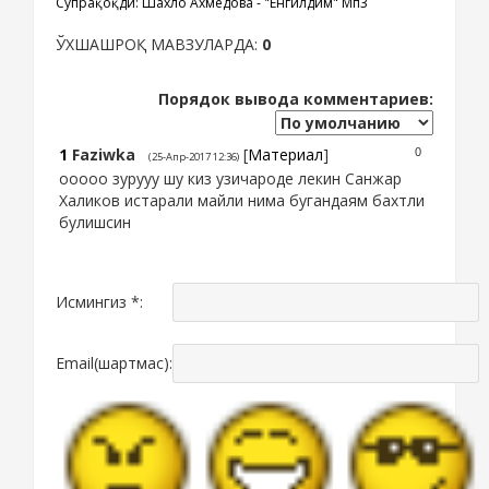
Супрақоқди: Шахло Ахмедова - "Енгилдим" Мп3
ЎХШАШРОҚ МАВЗУЛАРДА:
0
Порядок вывода комментариев:
1
Faziwka
[
Материал
]
0
(25-Апр-2017 12:36)
ооооо зурууу шу киз узичароде лекин Санжар
Халиков истарали майли нима бугандаям бахтли
булишсин
Исмингиз *:
Email(шартмас):