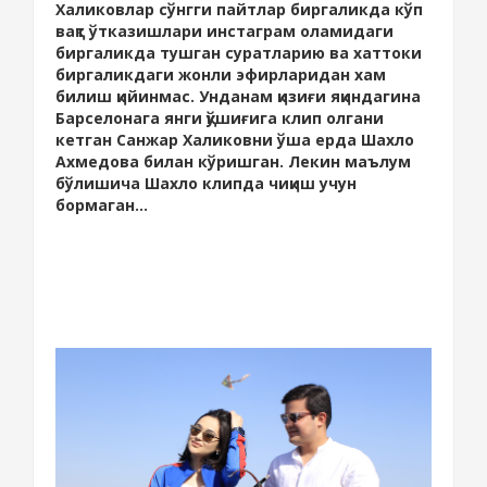
Халиковлар сўнгги пайтлар биргаликда кўп
вақт ўтказишлари инстаграм оламидаги
биргаликда тушган суратларию ва хаттоки
биргаликдаги жонли эфирларидан хам
билиш қийинмас. Унданам қизиғи яқиндагина
Барселонага янги қўшиғига клип олгани
кетган Санжар Халиковни ўша ерда Шахло
Ахмедова билан кўришган. Лекин маълум
бўлишича Шахло клипда чиқиш учун
бормаган...