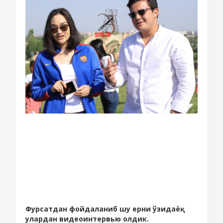
Фурсатдан фойдаланиб шу ерни ўзидаёқ
улардан видеоинтервью олдик.