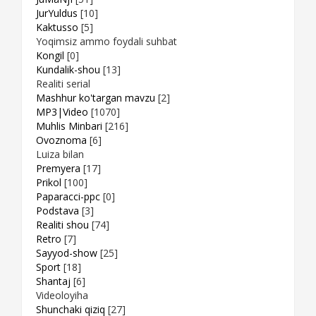
JurYuldus
[10]
Kaktusso
[5]
Yoqimsiz ammo foydali suhbat
Kongil
[0]
Kundalik-shou
[13]
Realiti serial
Mashhur ko'targan mavzu
[2]
MP3|Video
[1070]
Muhlis Minbari
[216]
Ovoznoma
[6]
Luiza bilan
Premyera
[17]
Prikol
[100]
Paparacci-ppc
[0]
Podstava
[3]
Realiti shou
[74]
Retro
[7]
Sayyod-show
[25]
Sport
[18]
Shantaj
[6]
Videoloyiha
Shunchaki qiziq
[27]