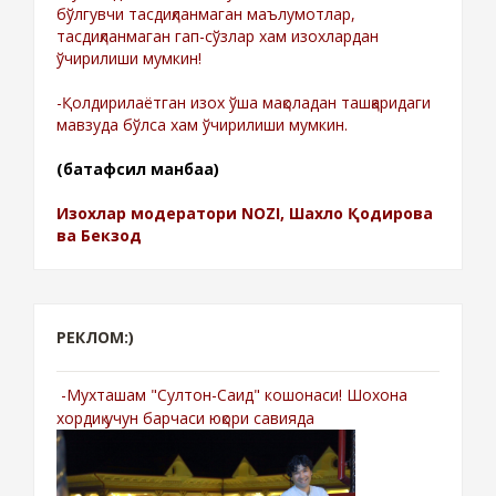
бўлгувчи тасдиқланмаган маълумотлар,
тасдиқланмаган гап-сўзлар хам изохлардан
ўчирилиши мумкин!
-Қолдирилаётган изох ўша мақоладан ташқаридаги
мавзуда бўлса хам ўчирилиши мумкин.
(батафсил манбаа)
Изохлар модератори NOZI, Шахло Қодирова
ва Бекзод
РЕКЛОМ:)
-Мухташам "Султон-Саид" кошонаси! Шохона
хордиқ учун барчаси юқори савияда