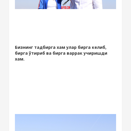
Бизнинг тадбирга хам улар бирга келиб,
бирга ўтириб ва бирга варрак учиришди
хам.