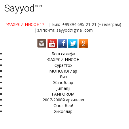
Sayyod
.com
"ФАХРЛИ ИНСОН"
?
| Биз: +99894 695-21-21 (+телеграм)
| эл.почта: sayyod@gmail.com
Бош сахифа
ФАХРЛИ ИНСОН
Суратгох
МОНОЛОГлар
Биз
Жавоблар
Jumanji
FANFORUM
2007-2008й архивлар
Овоз бер!
Хикоялар