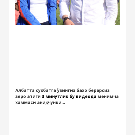
Албатта сухбатга ўзингиз бахо берарсиз
зеро атиги
3 минутлик бу видеода
менимча
хаммаси аниқ, чунки...