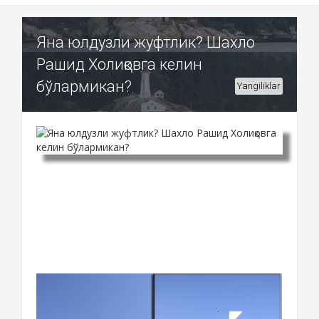
Яна юлдузли жуфтлик? Шахло
Рашид Холиқовга келин
бўлармикан?
Yangiliklar