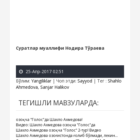
Суратлар муаллифи Нодира Тўраева
25-Апр-2017 02:51
Бўлим
:
Yangiliklar
|
Чоп этди
:
Sayyod
|
Тег
:
Shahlo
Ahmedova
,
Sanjar Halikov
ТЕГИШЛИ МАВЗУЛАРДА:
Қозоқча "Голос"да Шахло Ахмедова!
Видео: Шахло Ахмедова Қозоқча "Голос"да
Шахло Ахмедова Қозоқча "Голос" 2-тур! Видео
Шахло Ахмедова Қозоғистонда ғолиб бўлмади, лекин...