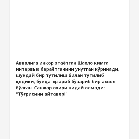
Аввалига инкор этаётган Шахло кимга
интервью бераётганини унутган кўринади,
шундай бир тутилиш билан тутилиб
қолдики, буёқда қизариб бўзариб бир ахвол
бўлган Санжар охири чидай олмади:
"Тўғрисини айтавер!"