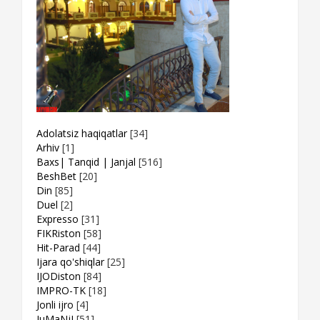
Adolatsiz haqiqatlar
[34]
Arhiv
[1]
Baxs| Tanqid | Janjal
[516]
BeshBet
[20]
Din
[85]
Duel
[2]
Expresso
[31]
FIKRiston
[58]
Hit-Parad
[44]
Ijara qo'shiqlar
[25]
IJODiston
[84]
IMPRO-TK
[18]
Jonli ijro
[4]
JuMaNjI
[51]