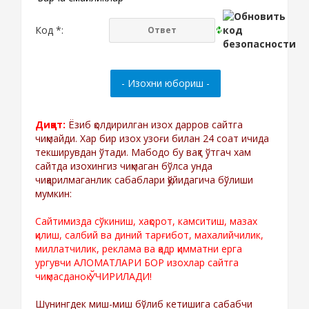
Код *:
Диққат:
Ёзиб қолдирилган изох дарров сайтга
чиқмайди. Хар бир изох узоғи билан 24 соат ичида
текширувдан ўтади. Мабодо бу вақт ўтгач хам
сайтда изохингиз чиқмаган бўлса унда
чиқарилмаганлик сабаблари қўйидагича бўлиши
мумкин:
Сайтимизда сўкиниш, хақорот, камситиш, мазах
қилиш, салбий ва диний тарғибот, махалийчилик,
миллатчилик, реклама ва қадр қимматни ерга
ургувчи АЛОМАТЛАРИ БОР изохлар сайтга
чиқмасданоқ ЎЧИРИЛАДИ!
Шунингдек миш-миш бўлиб кетишига сабабчи