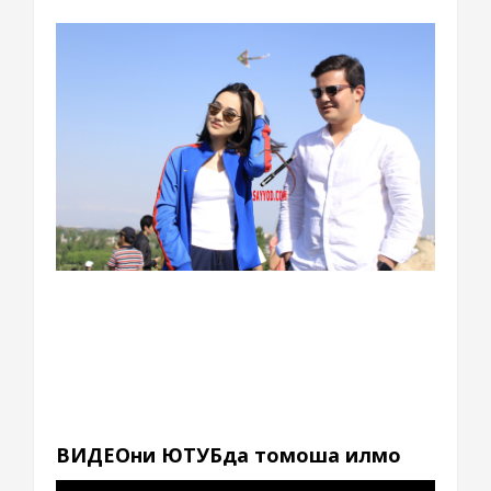
ВИДЕОни ЮТУБда томоша қилмоқ