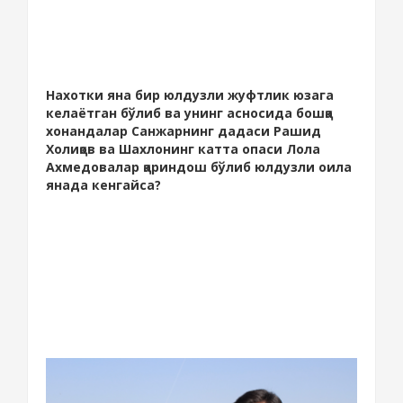
Нахотки яна бир юлдузли жуфтлик юзага
келаётган бўлиб ва унинг асносида бошқа
хонандалар Санжарнинг дадаси Рашид
Холиқов ва Шахлонинг катта опаси Лола
Ахмедовалар қариндош бўлиб юлдузли оила
янада кенгайса?