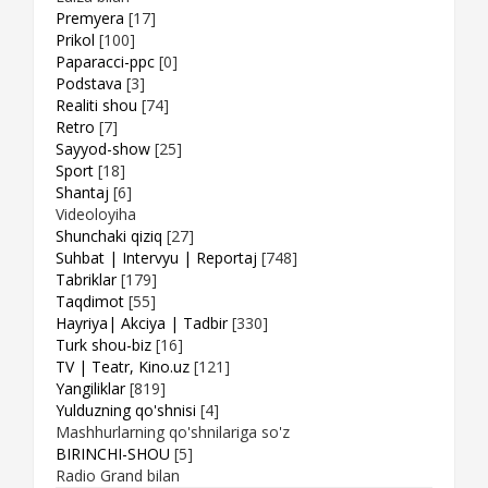
Premyera
[17]
Prikol
[100]
Paparacci-ppc
[0]
Podstava
[3]
Realiti shou
[74]
Retro
[7]
Sayyod-show
[25]
Sport
[18]
Shantaj
[6]
Videoloyiha
Shunchaki qiziq
[27]
Suhbat | Intervyu | Reportaj
[748]
Tabriklar
[179]
Taqdimot
[55]
Hayriya| Akciya | Tadbir
[330]
Turk shou-biz
[16]
TV | Teatr, Kino.uz
[121]
Yangiliklar
[819]
Yulduzning qo'shnisi
[4]
Mashhurlarning qo'shnilariga so'z
BIRINCHI-SHOU
[5]
Radio Grand bilan