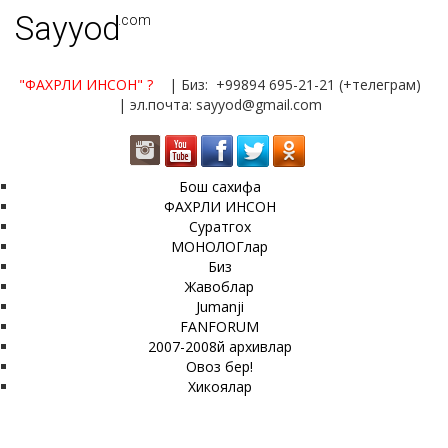
Sayyod
.com
"ФАХРЛИ ИНСОН"
?
| Биз: +99894 695-21-21 (+телеграм)
| эл.почта: sayyod@gmail.com
Бош сахифа
ФАХРЛИ ИНСОН
Суратгох
МОНОЛОГлар
Биз
Жавоблар
Jumanji
FANFORUM
2007-2008й архивлар
Овоз бер!
Хикоялар