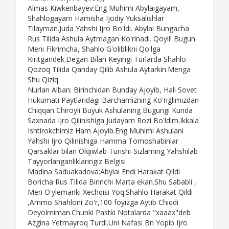
Almas Kiwkenbayev:Eng Muhimi Abylaigayam,
Shahlogayam Hamisha Ijodiy Yuksalishlar
Tilayman.Juda Yahshi Ijro Bo'ldi. Abylai Bungacha
Rus Tilida Ashula Aytmagan Ko'rinadi. Qoyil! Bugun
Meni Fikrimcha, Shahlo G'oliblikni Qo'lga
Kiritgandek.Degan Bilan Keyingi Turlarda Shahlo
Qozoq Tilida Qanday Qilib Ashula Aytarkin.Menga
Shu Qiziq.
Nurlan Alban: Birinchidan Bunday Ajoyib, Hali Sovet
Hukumati Paytlaridagi Barchamizning Ko'nglimizdan
Chiqqan Chiroyli Buyuk Ashulaning Bugungi Kunda
Saxnada Ijro Qilinishiga Judayam Rozi Bo'ldim.Ikkala
Ishtirokchimiz Ham Ajoyib.Eng Muhimi Ashulani
Yahshi Ijro Qilinishiga Hamma Tomoshabinlar
Qarsaklar bilan Olqiwlab Turishi-Sizlarning Yahshilab
Tayyorlanganliklaringiz Belgisi
Madina Saduakadova:Abylai Endi Harakat Qildi
Boricha Rus Tilida Birinchi Marta ekan.Shu Sababli ,
Men O'ylemanki Xechqisi Yoq.Shahlo Harakat Qildi
,Ammo Shahloni Zo'r,100 foyizga Aytib Chiqdi
Deyolmiman.Chunki Pastki Notalarda "xaaax"deb
Azgina Yetmayroq Turdi.Uni Nafasi Bn Yopib Ijro