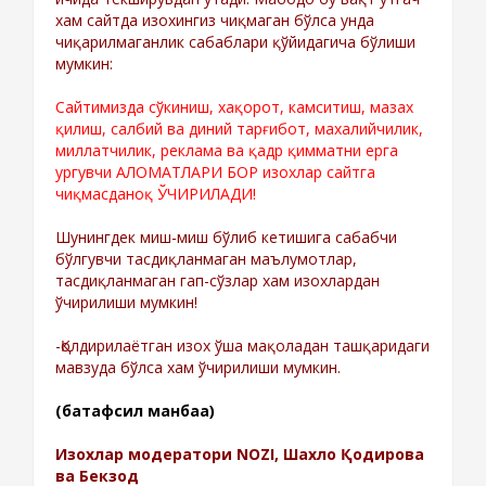
хам сайтда изохингиз чиқмаган бўлса унда
чиқарилмаганлик сабаблари қўйидагича бўлиши
мумкин:
Сайтимизда сўкиниш, хақорот, камситиш, мазах
қилиш, салбий ва диний тарғибот, махалийчилик,
миллатчилик, реклама ва қадр қимматни ерга
ургувчи АЛОМАТЛАРИ БОР изохлар сайтга
чиқмасданоқ ЎЧИРИЛАДИ!
Шунингдек миш-миш бўлиб кетишига сабабчи
бўлгувчи тасдиқланмаган маълумотлар,
тасдиқланмаган гап-сўзлар хам изохлардан
ўчирилиши мумкин!
-Қолдирилаётган изох ўша мақоладан ташқаридаги
мавзуда бўлса хам ўчирилиши мумкин.
(батафсил манбаа)
Изохлар модератори NOZI, Шахло Қодирова
ва Бекзод