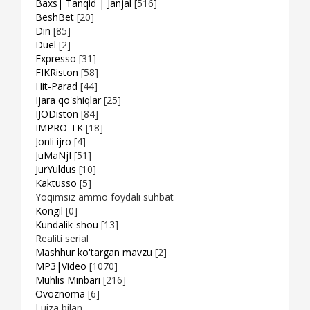
Baxs| Tanqid | Janjal
[516]
BeshBet
[20]
Din
[85]
Duel
[2]
Expresso
[31]
FIKRiston
[58]
Hit-Parad
[44]
Ijara qo'shiqlar
[25]
IJODiston
[84]
IMPRO-TK
[18]
Jonli ijro
[4]
JuMaNjI
[51]
JurYuldus
[10]
Kaktusso
[5]
Yoqimsiz ammo foydali suhbat
Kongil
[0]
Kundalik-shou
[13]
Realiti serial
Mashhur ko'targan mavzu
[2]
MP3|Video
[1070]
Muhlis Minbari
[216]
Ovoznoma
[6]
Luiza bilan