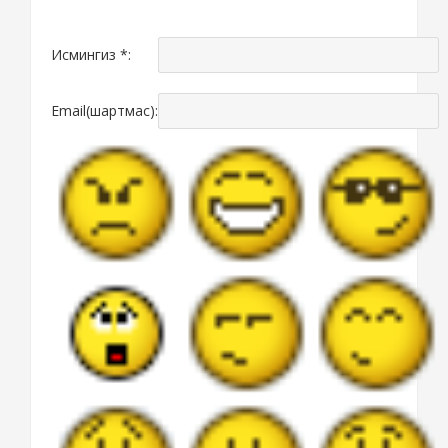
Исмингиз *:
Email(шартмас):