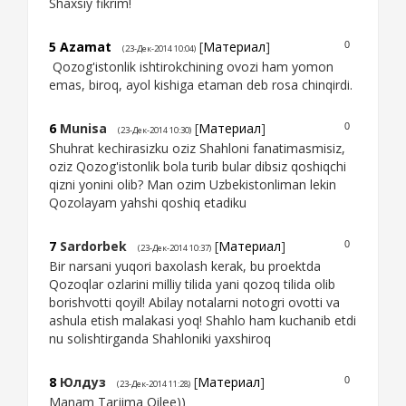
Shaxsiy fikrim!
5
Azamat
[
Материал
]
0
(23-Дек-2014 10:04)
Qozog'istonlik ishtirokchining ovozi ham yomon
emas, biroq, ayol kishiga etaman deb rosa chinqirdi.
6
Munisa
[
Материал
]
0
(23-Дек-2014 10:30)
Shuhrat kechirasizku oziz Shahloni fanatimasmisiz,
oziz Qozog'istonlik bola turib bular dibsiz qoshiqchi
qizni yonini olib? Man ozim Uzbekistonliman lekin
Qozolayam yahshi qoshiq etadiku
7
Sardorbek
[
Материал
]
0
(23-Дек-2014 10:37)
Bir narsani yuqori baxolash kerak, bu proektda
Qozoqlar ozlarini milliy tilida yani qozoq tilida olib
borishvotti qoyil! Abilay notalarni notogri ovotti va
ashula etish malakasi yoq! Shahlo ham kuchanib etdi
nu solishtirganda Shahloniki yaxshiroq
8
Юлдуз
[
Материал
]
0
(23-Дек-2014 11:28)
Manam Tarjima Qilee))