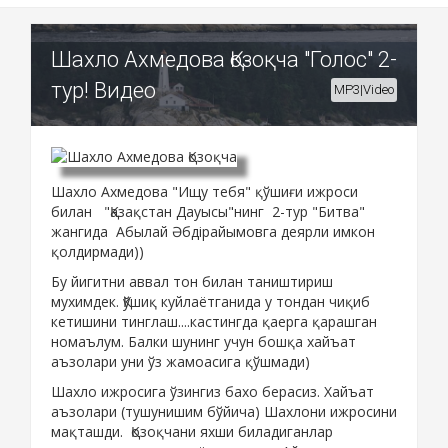
Шахло Ахмедова Қозоқча "Голос" 2-
тур! Видео
MP3|Video
Шахло Ахмедова "Ищу тебя" қўшиғи ижроси
билан "Қазақстан Дауысы"нинг 2-тур "Битва"
жангида
Абылай Әбдірайымовга деярли имкон
қолдирмади))
Бу йигитни аввал тон билан таништириш
мухимдек. Қўшиқ куйлаётганида у тондан чиқиб
кетишини тинглаш....кастингда қаерга қарашган
номаълум. Балки шунинг учун бошқа хайъат
аъзолари уни ўз жамоасига қўшмади)
Шахло ижросига ўзингиз бахо берасиз. Хайъат
аъзолари (тушунишим бўйича) Шахлони ижросини
мақташди. Қозоқчани яхши биладиганлар