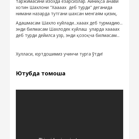
таржимасини изохда ёзарсизлар. Айниқса анави
хотин Шахлони "Хаааах деб турди" деганида
нимани назарда тутгани шахсан менгаям қизиқ.
Адашмасам Шахло куйлади...хааах деб турмадию...
энди билмасам Шахлодек куйлаш уларда хаааах
деб турди дейилса узр, энди қозоқча билмасам...
Хулласи, юртдошимиз учинчи турга ўтди!
Ютубда томоша