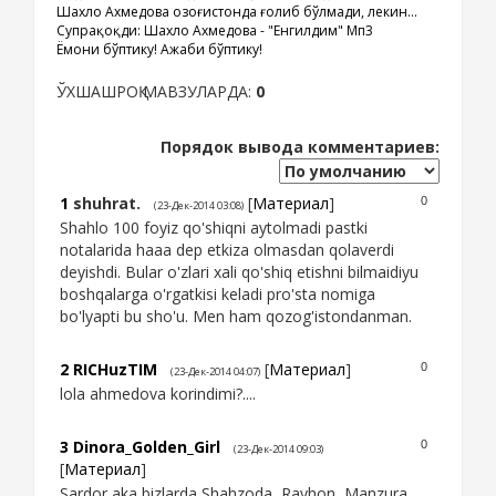
Шахло Ахмедова Қозоғистонда ғолиб бўлмади, лекин...
Супрақоқди: Шахло Ахмедова - "Енгилдим" Мп3
Ёмони бўптику! Ажаби бўптику!
ЎХШАШРОҚ МАВЗУЛАРДА:
0
Порядок вывода комментариев:
1
shuhrat.
[
Материал
]
0
(23-Дек-2014 03:08)
Shahlo 100 foyiz qo'shiqni aytolmadi pastki
notalarida haaa dep etkiza olmasdan qolaverdi
deyishdi. Bular o'zlari xali qo'shiq etishni bilmaidiyu
boshqalarga o'rgatkisi keladi pro'sta nomiga
bo'lyapti bu sho'u. Men ham qozog'istondanman.
2
RICHuzTIM
[
Материал
]
0
(23-Дек-2014 04:07)
lola ahmedova korindimi?....
3
Dinora_Golden_Girl
0
(23-Дек-2014 09:03)
[
Материал
]
Sardor aka bizlarda Shahzoda, Rayhon, Manzura,