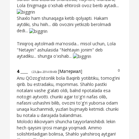
Lola Enigmaga o'xshab ehtirosli ovoz berib aytadi...
Shaxlo ham shunaqaga ketib qolyapti. Hakam
aytdiki, shu hiiih... dib ovozini yetkizib berolmadi
dedi...
Tiniqroq aytolmadi ma'nosida... misol uchun, Lola
"Netayin" ashulasida "Nehtayin jonim" deb
aytadiku... shunga o'xshab...
4
____
[
Материал
]
0
(23-Дек-2014 09:49)
Anu QOzog'istonlik bola Baqirib yotibtiku, tomog'ini
qirib. bu estradaku, mqommas. Shahlo pastki
notalani vashe g'alati oldi, balnd npotalada esa
notogri aytvotti. chunki agar to'g'ri nafas olib,
nafasni ushashni bilib, ovozni to'g'ri yuborsa odam
unaqa kuchanmidi, yuzlari bujmayib ketmidi. chunki
bu notala u darajada balandmas.
Molodci ikkoviyam shuncha tayyorlanishibdi. lekin
hech qaysini ijrosi manga yoqmadi. Ammo
solishtiriladigan bolinsa, Shahlo yahshiroq aytgan!