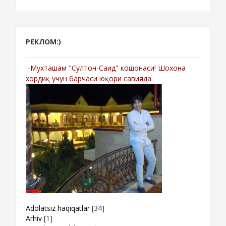
РЕКЛОМ:)
-Мухташам "Султон-Саид" кошонаси! Шохона
хордиқ учун барчаси юқори савияда
Adolatsiz haqiqatlar
[34]
Arhiv
[1]