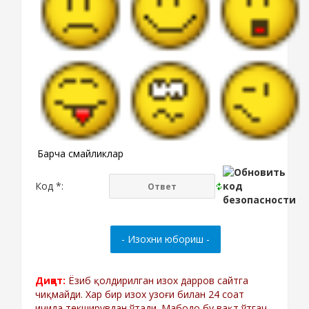
Барча смайликлар
Код *:
Диққат:
Ёзиб қолдирилган изох дарров сайтга
чиқмайди. Хар бир изох узоғи билан 24 соат
ичида текширувдан ўтади. Мабодо бу вақт ўтгач