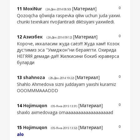
11
MoxiNur
[
Материал
]
0
(24-Дек-2014 08:50)
Qozoqcha qôwiqla raspevka qiliw uchun juda yaxwi.
chunki texnikani rivojlantiradi diktsiyani yaxwiledi.
12
Азизбек
[
Материал
]
0
(24-Дек-2014 09:12)
Короче, иккаласим жуда саёз!!! Жуда хам!! Козок
дустимиз эса "Умиджон"ни бераяпти. Охирида
НЕГЯЯЯ демади-да!!! Жилкисини бокиб юраверса
буларди
13
shahnoza
[
Материал
]
0
(28-Дек-2014 19:22)
Shahlo Ahmedova sizni juddayam yaxshi kuramiz
OOOMMMAAADDD
14
Hojimuqon
[
Материал
]
0
(05-Янв-2015 13:31)
shaxlo axmedovaga omaaaaaaaaaaaaaaaaaad
15
Hojimuqon
[
Материал
]
0
(05-Янв-2015 13:32)
alo