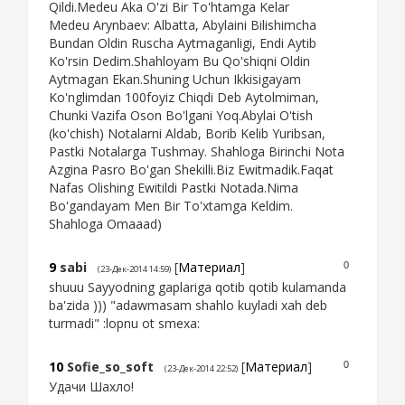
Qildi.Medeu Aka O'zi Bir To'htamga Kelar
Medeu Arynbaev: Albatta, Abylaini Bilishimcha
Bundan Oldin Ruscha Aytmaganligi, Endi Aytib
Ko'rsin Dedim.Shahloyam Bu Qo'shiqni Oldin
Aytmagan Ekan.Shuning Uchun Ikkisigayam
Ko'nglimdan 100foyiz Chiqdi Deb Aytolmiman,
Chunki Vazifa Oson Bo'lgani Yoq.Abylai O'tish
(ko'chish) Notalarni Aldab, Borib Kelib Yuribsan,
Pastki Notalarga Tushmay. Shahloga Birinchi Nota
Azgina Pasro Bo'gan Shekilli.Biz Ewitmadik.Faqat
Nafas Olishing Ewitildi Pastki Notada.Nima
Bo'gandayam Men Bir To'xtamga Keldim.
Shahloga Omaaad)
9
sabi
[
Материал
]
0
(23-Дек-2014 14:59)
shuuu Sayyodning gaplariga qotib qotib kulamanda
ba'zida ))) "adawmasam shahlo kuyladi xah deb
turmadi" :lopnu ot smexa:
10
Sofie_so_soft
[
Материал
]
0
(23-Дек-2014 22:52)
Удачи Шахло!