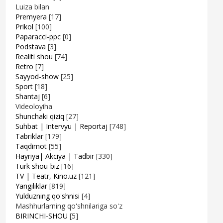
Luiza bilan
Premyera
[17]
Prikol
[100]
Paparacci-ppc
[0]
Podstava
[3]
Realiti shou
[74]
Retro
[7]
Sayyod-show
[25]
Sport
[18]
Shantaj
[6]
Videoloyiha
Shunchaki qiziq
[27]
Suhbat | Intervyu | Reportaj
[748]
Tabriklar
[179]
Taqdimot
[55]
Hayriya| Akciya | Tadbir
[330]
Turk shou-biz
[16]
TV | Teatr, Kino.uz
[121]
Yangiliklar
[819]
Yulduzning qo'shnisi
[4]
Mashhurlarning qo'shnilariga so'z
BIRINCHI-SHOU
[5]