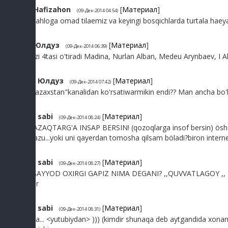
8
Hafizahon
[
Материал
]
(09-Дек-2014 04:54)
Shahloga omad tilaemiz va keyingi bosqichlarda turtala haeyatn
9
Юлдуз
[
Материал
]
(09-Дек-2014 06:39)
O'zi 4tasi o'tiradi Madina, Nurlan Alban, Medeu Arynbaev,
10
Юлдуз
[
Материал
]
(09-Дек-2014 07:42)
"Kazaxstan"kanalidan ko'rsatiwarmikin endi?? Man ancha bo'
11
sabi
[
Материал
]
(09-Дек-2014 08:24)
QAZAQTARG'A INSAP BERSIN! (qozoqlarga insof bersin) ösha
srazu...yoki uni qayerdan tomosha qilsam böladi?biron intern
12
sabi
[
Материал
]
(09-Дек-2014 08:27)
))SAYYOD OXIRGI GAPIZ NIMA DEGANI? ,,QUVVATLAGOY ,, 
bor
13
sabi
[
Материал
]
(09-Дек-2014 08:31)
haa... <yutubiydan> ))) (kimdir shunaqa deb aytgandida xon