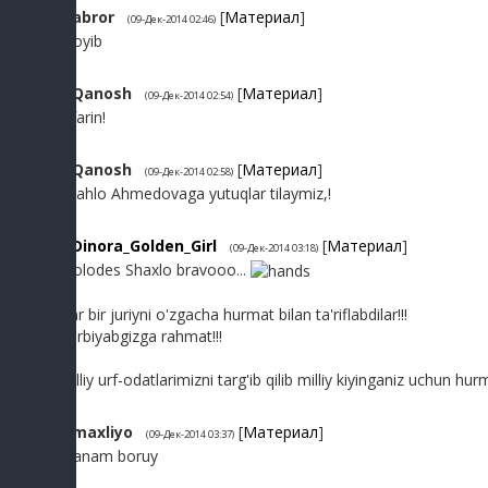
3
abror
[
Материал
]
(09-Дек-2014 02:46)
Ajoyib
4
Qanosh
[
Материал
]
(09-Дек-2014 02:54)
Ofarin!
5
Qanosh
[
Материал
]
(09-Дек-2014 02:58)
Shahlo Ahmedovaga yutuqlar tilaymiz,!
6
Dinora_Golden_Girl
[
Материал
]
(09-Дек-2014 03:18)
Molodes Shaxlo bravooo...
Har bir juriyni o'zgacha hurmat bilan ta'riflabdilar!!!
Tarbiyabgizga rahmat!!!
Milliy urf-odatlarimizni targ'ib qilib milliy kiyinganiz uchun hurm
7
maxliyo
[
Материал
]
(09-Дек-2014 03:37)
manam boruy