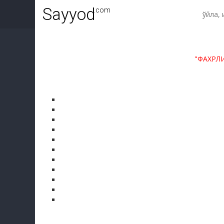
Sayyod
.com
"ФАХРЛ