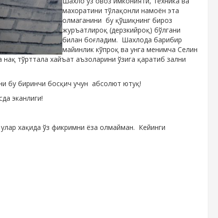
Шахло ўз овоз имконияти, техника ва
махоратини тўлақонли намоён эта
олмаганини бу қўшиқнинг бироз
журъатлироқ (дерзкийроқ) бўлгани
билан боғладим.
Шахлода барибир
майинлик кўпроқ ва унга менимча Селин
 нақ тўрттала хайъат аъзоларини ўзига қаратиб зални
и бу биринчи босқич учун абсолют ютуқ!
да эканлиги!
улар хақида ўз фикримни ёза олмайман. Кейинги