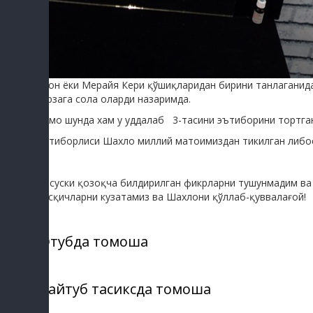
Дион ёки Мерайя Кери қўшиқларидан бирини танлаганида
ларзага сола оларди назаримда.
Аммо шунда хам у уддалаб 3-тасини эътиборини тортган
Эътиборлиси Шахло миллий матоимиздан тикилган либос
Афсуски қозоқча билдирилган фикрларни тушунмадим ва 
босқичларни кузатамиз ва Шахлони қўллаб-қуввалағой!
Ютубда томоша
Майтуб тасиксда томоша