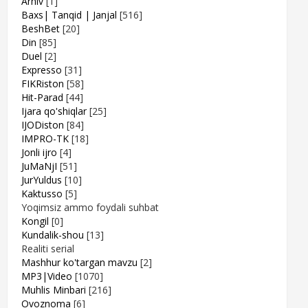
Arhiv
[1]
Baxs| Tanqid | Janjal
[516]
BeshBet
[20]
Din
[85]
Duel
[2]
Expresso
[31]
FIKRiston
[58]
Hit-Parad
[44]
Ijara qo'shiqlar
[25]
IJODiston
[84]
IMPRO-TK
[18]
Jonli ijro
[4]
JuMaNjI
[51]
JurYuldus
[10]
Kaktusso
[5]
Yoqimsiz ammo foydali suhbat
Kongil
[0]
Kundalik-shou
[13]
Realiti serial
Mashhur ko'targan mavzu
[2]
MP3|Video
[1070]
Muhlis Minbari
[216]
Ovoznoma
[6]