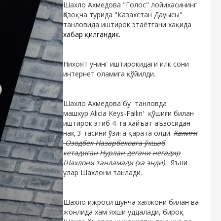
Шахло Ахмедова "Голос" лойихасининг
Қозоқча турида "Казахстан Дауысы"
танловида иштирок этаётгани хақида
хабар қилгандик.
Нихоят унинг иштирокидаги илк сони
интернет оламига қўйилди.
Шахло Ахмедова бу танловда
машхур Alicia Keys-Fallin' қўшиғи билан
иштирок этиб 4-та хайъат аъзосидан
нақ 3-тасини ўзига қарата олди.
Халиги
Озодбек Назарбековга ўхшаб
кетадиган Нурлан дегани негадир
Шахлони танламади (ха энди).
Яъни
улар Шахлони танлади.
Шахло ижроси шунча хаяжони билан ва
жонлида хам яхши уддалади, бироқ