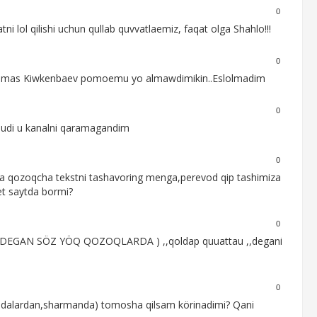
0
i lol qilishi uchun qullab quvvatlaemiz, faqat olga Shahlo!!!
0
 I Almas Kiwkenbaev pomoemu yo almawdimikin..Eslolmadim
0
ludi u kanalni qaramagandim
0
 qozoqcha tekstni tashavoring menga,perevod qip tashimiza
et saytda bormi?
0
DEGAN SÖZ YÖQ QOZOQLARDA ) ,,qoldap quuattau ,,degani
0
andalardan,sharmanda) tomosha qilsam körinadimi? Qani