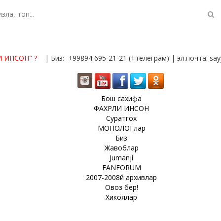
И ИНСОН"
?
| Биз: +99894 695-21-21 (+телеграм) | эл.почта: s
Бош сахифа
ФАХРЛИ ИНСОН
Суратгох
МОНОЛОГлар
Биз
Жавоблар
Jumanji
FANFORUM
2007-2008й архивлар
Овоз бер!
Хикоялар