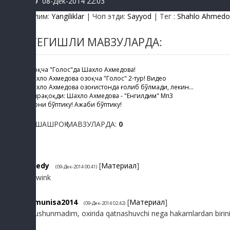
08-Дек-2014 22:03
Бўлим
:
Yangiliklar
|
Чоп этди
:
Sayyod
|
Тег
:
Shahlo Ahmedo
ТЕГИШЛИ МАВЗУЛАРДА:
Қозоқча "Голос"да Шахло Ахмедова!
Шахло Ахмедова Қозоқча "Голос" 2-тур! Видео
Шахло Ахмедова Қозоғистонда ғолиб бўлмади, лекин...
Супрақоқди: Шахло Ахмедова - "Енгилдим" Мп3
Ёмони бўптику! Ажаби бўптику!
ЎХШАШРОҚ МАВЗУЛАРДА:
0
1
ledy
[
Материал
]
(09-Дек-2014 00:41)
2
munisa2014
[
Материал
]
(09-Дек-2014 02:42)
Tushunmadim, oxirida qatnashuvchi nega hakamlardan birini