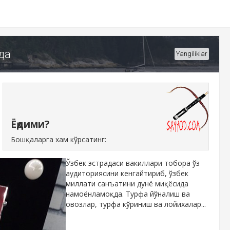
да
Yangiliklar
Ёқдими?
Бошқаларга хам кўрсатинг:
Ўзбек эстрадаси вакиллари тобора ўз
аудиториясини кенгайтириб, ўзбек
миллати санъатини дунё миқёсида
намоёнламоқда. Турфа йўналиш ва
овозлар, турфа кўриниш ва лойихалар...