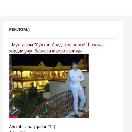
РЕКЛОМ:)
-Мухташам "Султон-Саид" кошонаси! Шохона
хордиқ учун барчаси юқори савияда
Adolatsiz haqiqatlar
[34]