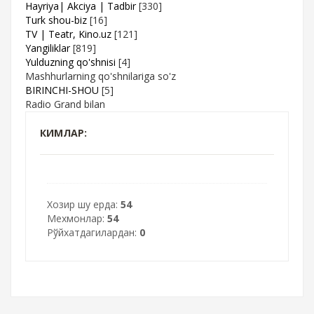
Hayriya| Akciya | Tadbir
[330]
Turk shou-biz
[16]
TV | Teatr, Kino.uz
[121]
Yangiliklar
[819]
Yulduzning qo'shnisi
[4]
Mashhurlarning qo'shnilariga so'z
BIRINCHI-SHOU
[5]
Radio Grand bilan
КИМЛАР:
Хозир шу ерда:
54
Мехмонлар:
54
Рўйхатдагилардан:
0