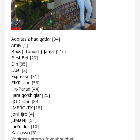
Adolatsiz haqiqatlar
[34]
Arhiv
[1]
Baxs| Tanqid | Janjal
[516]
BeshBet
[20]
Din
[85]
Duel
[2]
Expresso
[31]
FIKRiston
[58]
Hit-Parad
[44]
Ijara qo'shiqlar
[25]
IJODiston
[84]
IMPRO-TK
[18]
Jonli ijro
[4]
JuMaNjI
[51]
JurYuldus
[10]
Kaktusso
[5]
Yoqimsiz ammo foydali suhbat