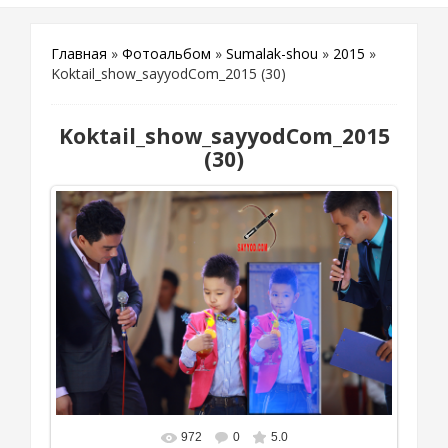
Главная
»
Фотоальбом
»
Sumalak-shou
»
2015
»
Koktail_show_sayyodCom_2015 (30)
Koktail_show_sayyodCom_2015
(30)
972
0
5.0