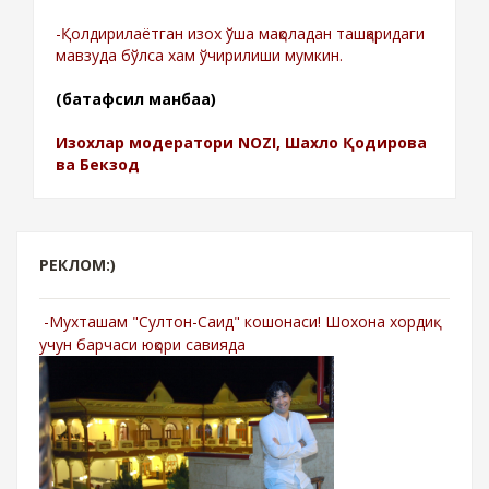
-Қолдирилаётган изох ўша мақоладан ташқаридаги
мавзуда бўлса хам ўчирилиши мумкин.
(батафсил манбаа)
Изохлар модератори NOZI, Шахло Қодирова
ва Бекзод
РЕКЛОМ:)
-Мухташам "Султон-Саид" кошонаси! Шохона хордиқ
учун барчаси юқори савияда