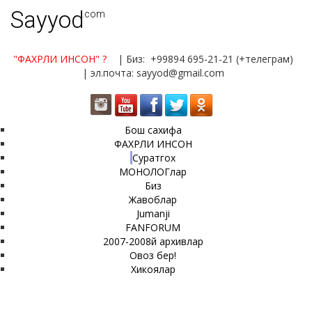
Sayyod
.com
"ФАХРЛИ ИНСОН"
?
| Биз: +99894 695-21-21 (+телеграм)
| эл.почта: sayyod@gmail.com
Бош сахифа
ФАХРЛИ ИНСОН
Суратгох
МОНОЛОГлар
Биз
Жавоблар
Jumanji
FANFORUM
2007-2008й архивлар
Овоз бер!
Хикоялар