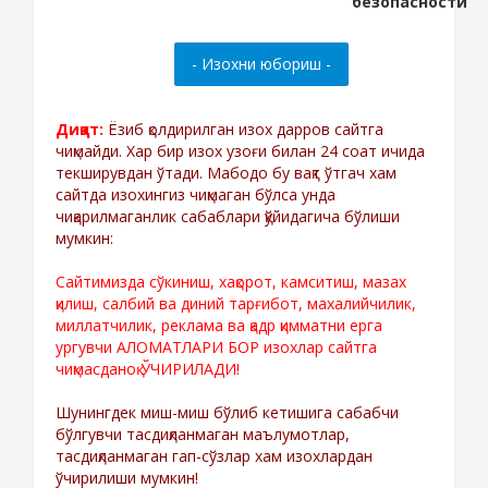
Диққат:
Ёзиб қолдирилган изох дарров сайтга
чиқмайди. Хар бир изох узоғи билан 24 соат ичида
текширувдан ўтади. Мабодо бу вақт ўтгач хам
сайтда изохингиз чиқмаган бўлса унда
чиқарилмаганлик сабаблари қўйидагича бўлиши
мумкин:
Сайтимизда сўкиниш, хақорот, камситиш, мазах
қилиш, салбий ва диний тарғибот, махалийчилик,
миллатчилик, реклама ва қадр қимматни ерга
ургувчи АЛОМАТЛАРИ БОР изохлар сайтга
чиқмасданоқ ЎЧИРИЛАДИ!
Шунингдек миш-миш бўлиб кетишига сабабчи
бўлгувчи тасдиқланмаган маълумотлар,
тасдиқланмаган гап-сўзлар хам изохлардан
ўчирилиши мумкин!