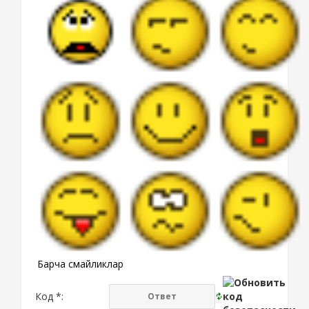
Барча смайликлар
Код *: