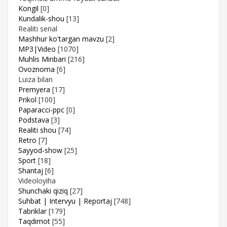
Kongil
[0]
Kundalik-shou
[13]
Realiti serial
Mashhur ko'targan mavzu
[2]
MP3|Video
[1070]
Muhlis Minbari
[216]
Ovoznoma
[6]
Luiza bilan
Premyera
[17]
Prikol
[100]
Paparacci-ppc
[0]
Podstava
[3]
Realiti shou
[74]
Retro
[7]
Sayyod-show
[25]
Sport
[18]
Shantaj
[6]
Videoloyiha
Shunchaki qiziq
[27]
Suhbat | Intervyu | Reportaj
[748]
Tabriklar
[179]
Taqdimot
[55]