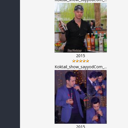
2015
Koktail_show_sayyodCom_...
2015