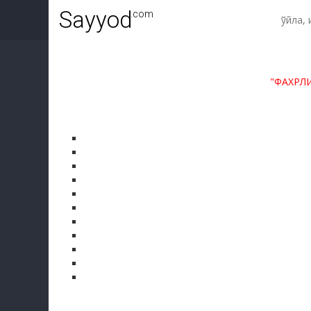
Sayyod
.com
"ФАХРЛ