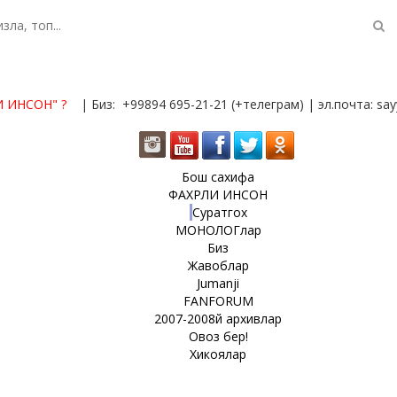
И ИНСОН"
?
| Биз: +99894 695-21-21 (+телеграм) | эл.почта: s
Бош сахифа
ФАХРЛИ ИНСОН
Суратгох
МОНОЛОГлар
Биз
Жавоблар
Jumanji
FANFORUM
2007-2008й архивлар
Овоз бер!
Хикоялар