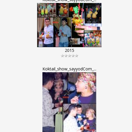
2015
Koktail_show_sayyodCom_...