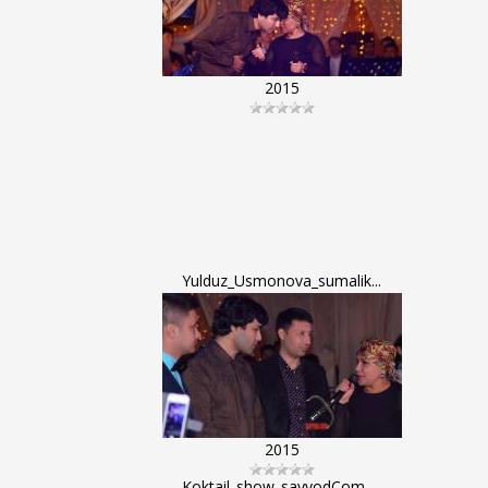
2015
Yulduz_Usmonova_sumalik...
2015
Koktail_show_sayyodCom_...