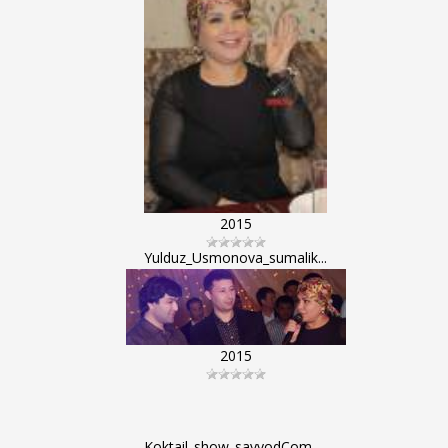
2015
Yulduz_Usmonova_sumalik...
2015
Koktail_show_sayyodCom_...