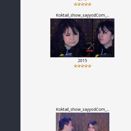
Koktail_show_sayyodCom_...
2015
Koktail_show_sayyodCom_...