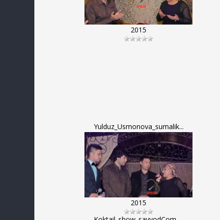
2015
Yulduz_Usmonova_sumalik...
2015
Koktail_show_sayyodCom_...