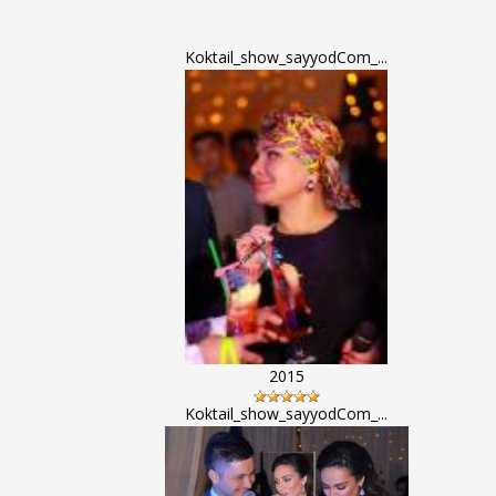
Koktail_show_sayyodCom_...
2015
Koktail_show_sayyodCom_...