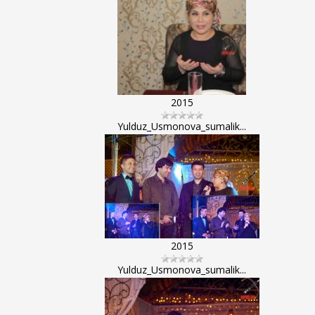
2015
Yulduz_Usmonova_sumalik...
2015
Yulduz_Usmonova_sumalik...