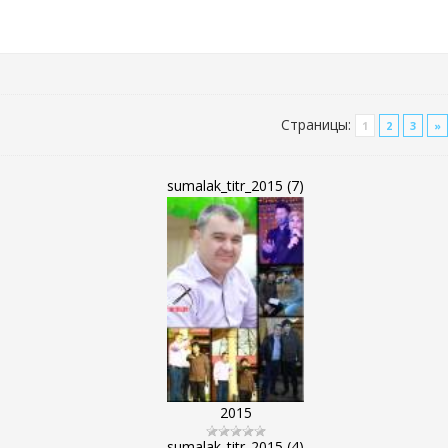
Страницы
:
1
2
3
»
sumalak_titr_2015 (7)
2015
sumalak_titr_2015 (4)