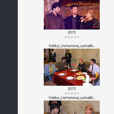
2015
Yulduz_Usmonova_sumalik...
2015
Yulduz_Usmonova_sumalik...