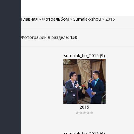
Главная
»
Фотоальбом
»
Sumalak-shou
» 2015
Фотографий в разделе
:
150
sumalak_titr_2015 (9)
2015
sumalak_titr_2015 (6)