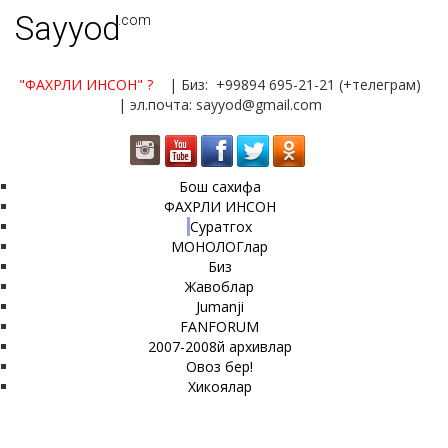
Sayyod
.com
"ФАХРЛИ ИНСОН"
?
| Биз: +99894 695-21-21 (+телеграм)
| эл.почта: sayyod@gmail.com
Бош сахифа
ФАХРЛИ ИНСОН
Суратгох
МОНОЛОГлар
Биз
Жавоблар
Jumanji
FANFORUM
2007-2008й архивлар
Овоз бер!
Хикоялар