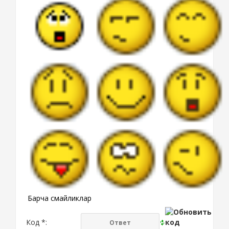
Барча смайликлар
Код *: