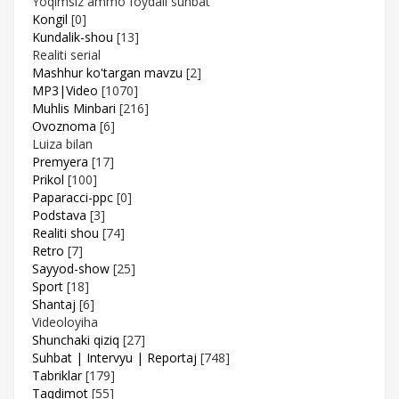
Yoqimsiz ammo foydali suhbat
Kongil
[0]
Kundalik-shou
[13]
Realiti serial
Mashhur ko'targan mavzu
[2]
MP3|Video
[1070]
Muhlis Minbari
[216]
Ovoznoma
[6]
Luiza bilan
Premyera
[17]
Prikol
[100]
Paparacci-ppc
[0]
Podstava
[3]
Realiti shou
[74]
Retro
[7]
Sayyod-show
[25]
Sport
[18]
Shantaj
[6]
Videoloyiha
Shunchaki qiziq
[27]
Suhbat | Intervyu | Reportaj
[748]
Tabriklar
[179]
Taqdimot
[55]