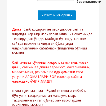
Диққат:
Ёзиб қолдирилган изох дарров сайтга
чиқмайди. Хар бир изох узоғи билан 24 соат ичида
текширувдан ўтади. Мабодо бу вақт ўтгач хам
сайтда изохингиз чиқмаган бўлса унда
чиқарилмаганлик сабаблари қўйидагича бўлиши
мумкин:
Сайтимизда сўкиниш, хақорот, камситиш, мазах
қилиш, салбий ва диний тарғибот, махалийчилик,
миллатчилик, реклама ва қадр қимматни ерга
ургувчи АЛОМАТЛАРИ БОР изохлар сайтга
чиқмасданоқ ЎЧИРИЛАДИ!
Шунингдек миш-миш бўлиб кетишига сабабчи
бўлгувчи тасдиқланмаган маълумотлар,
тасдиқланмаган гап-сўзлар хам изохлардан
ўчирилиши мумкин!