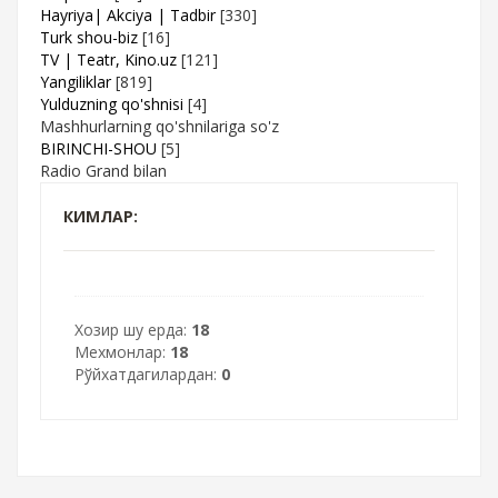
Hayriya| Akciya | Tadbir
[330]
Turk shou-biz
[16]
TV | Teatr, Kino.uz
[121]
Yangiliklar
[819]
Yulduzning qo'shnisi
[4]
Mashhurlarning qo'shnilariga so'z
BIRINCHI-SHOU
[5]
Radio Grand bilan
КИМЛАР:
Хозир шу ерда:
18
Мехмонлар:
18
Рўйхатдагилардан:
0