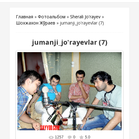
Главная
»
Фотоальбом
»
Sherali Jo'rayev
»
Шохжахон Жўраев
» jumanji_jo'rayevlar (7)
jumanji_jo'rayevlar (7)
1257
0
5.0