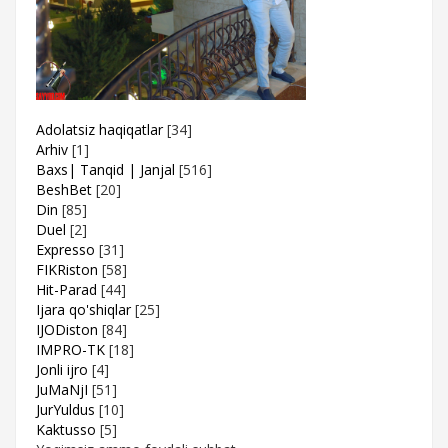
Adolatsiz haqiqatlar
[34]
Arhiv
[1]
Baxs| Tanqid | Janjal
[516]
BeshBet
[20]
Din
[85]
Duel
[2]
Expresso
[31]
FIKRiston
[58]
Hit-Parad
[44]
Ijara qo'shiqlar
[25]
IJODiston
[84]
IMPRO-TK
[18]
Jonli ijro
[4]
JuMaNjI
[51]
JurYuldus
[10]
Kaktusso
[5]