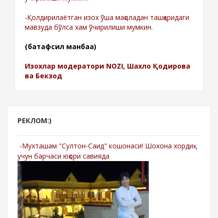
-Қолдирилаётган изох ўша мақоладан ташқаридаги
мавзуда бўлса хам ўчирилиши мумкин.
(батафсил манбаа)
Изохлар модератори NOZI, Шахло Қодирова
ва Бекзод
РЕКЛОМ:)
-Мухташам "Султон-Саид" кошонаси! Шохона хордиқ
учун барчаси юқори савияда