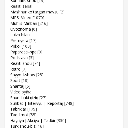
Kundalik-shou
[13]
Realiti serial
Mashhur ko'targan mavzu
[2]
MP3|Video
[1070]
Muhlis Minbari
[216]
Ovoznoma
[6]
Luiza bilan
Premyera
[17]
Prikol
[100]
Paparacci-ppc
[0]
Podstava
[3]
Realiti shou
[74]
Retro
[7]
Sayyod-show
[25]
Sport
[18]
Shantaj
[6]
Videoloyiha
Shunchaki qiziq
[27]
Suhbat | Intervyu | Reportaj
[748]
Tabriklar
[179]
Taqdimot
[55]
Hayriya| Akciya | Tadbir
[330]
Turk shou-biz
[16]