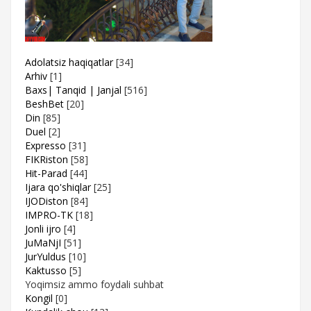
Adolatsiz haqiqatlar
[34]
Arhiv
[1]
Baxs| Tanqid | Janjal
[516]
BeshBet
[20]
Din
[85]
Duel
[2]
Expresso
[31]
FIKRiston
[58]
Hit-Parad
[44]
Ijara qo'shiqlar
[25]
IJODiston
[84]
IMPRO-TK
[18]
Jonli ijro
[4]
JuMaNjI
[51]
JurYuldus
[10]
Kaktusso
[5]
Yoqimsiz ammo foydali suhbat
Kongil
[0]