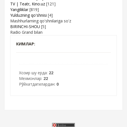
TV | Teatr, Kino.uz
[121]
Yangiliklar
[819]
Yulduzning qo'shnisi
[4]
Mashhurlarning qo'shnilariga so'z
BIRINCHI-SHOU
[5]
Radio Grand bilan
КИМЛАР:
Хозир шу ерда:
22
Мехмонлар:
22
Рўйхатдагилардан:
0