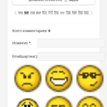
Добавлено
28-Июн-2011
Sayyod
Всего комментариев
:
0
Исмингиз *:
Email(шартмас):