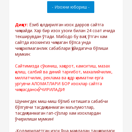
Диққат:
Ёзиб қолдирилган изох дарров сайтга
чиқмайди. Хар бир изох узоғи билан 24 соат ичида
текширувдан ўтади. Мабодо бу вақт ўтгач хам
сайтда изохингиз чиқмаган бўлса унда
чиқарилмаганлик сабаблари қўйидагича бўлиши
мумкин:
Сайтимизда сўкиниш, хақорот, камситиш, мазах
қилиш, салбий ва диний тарғибот, махалийчилик,
миллатчилик, реклама ва қадр қимматни ерга
ургувчи АЛОМАТЛАРИ БОР изохлар сайтга
чиқмасданоқ ЎЧИРИЛАДИ!
Шунингдек миш-миш бўлиб кетишига сабабчи
бўлгувчи тасдиқланмаган маълумотлар,
тасдиқланмаган гап-сўзлар хам изохлардан
ўчирилиши мумкин!
-Қолдирилаётган изох ўша мақоладан ташқаридаги