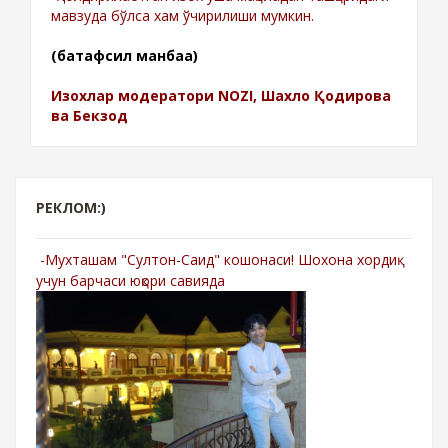
мавзуда бўлса хам ўчирилиши мумкин.
(батафсил манбаа)
Изохлар модератори NOZI, Шахло Қодирова
ва Бекзод
РЕКЛОМ:)
-Мухташам "Султон-Саид" кошонаси! Шохона хордиқ
учун барчаси юқори савияда