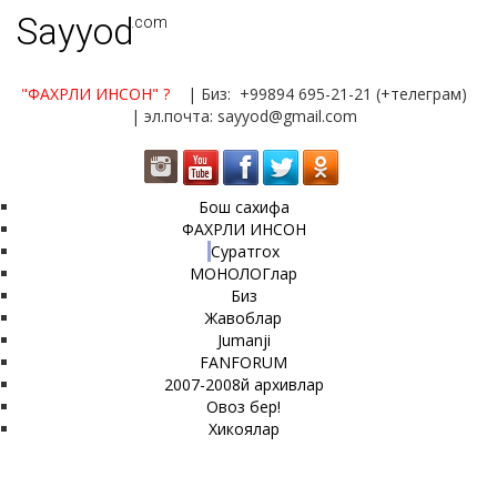
Sayyod
.com
"ФАХРЛИ ИНСОН"
?
| Биз: +99894 695-21-21 (+телеграм)
| эл.почта: sayyod@gmail.com
Бош сахифа
ФАХРЛИ ИНСОН
Суратгох
МОНОЛОГлар
Биз
Жавоблар
Jumanji
FANFORUM
2007-2008й архивлар
Овоз бер!
Хикоялар