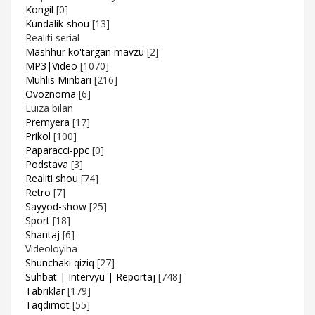
Kongil
[0]
Kundalik-shou
[13]
Realiti serial
Mashhur ko'targan mavzu
[2]
MP3|Video
[1070]
Muhlis Minbari
[216]
Ovoznoma
[6]
Luiza bilan
Premyera
[17]
Prikol
[100]
Paparacci-ppc
[0]
Podstava
[3]
Realiti shou
[74]
Retro
[7]
Sayyod-show
[25]
Sport
[18]
Shantaj
[6]
Videoloyiha
Shunchaki qiziq
[27]
Suhbat | Intervyu | Reportaj
[748]
Tabriklar
[179]
Taqdimot
[55]