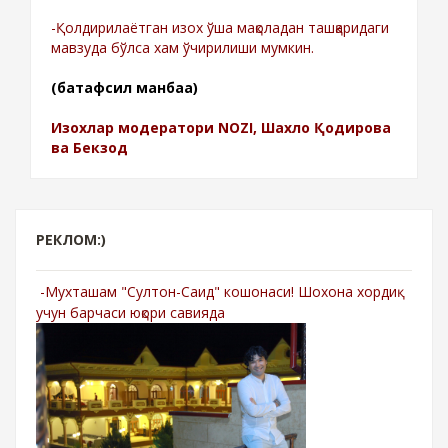
-Қолдирилаётган изох ўша мақоладан ташқаридаги
мавзуда бўлса хам ўчирилиши мумкин.
(батафсил манбаа)
Изохлар модератори NOZI, Шахло Қодирова
ва Бекзод
РЕКЛОМ:)
-Мухташам "Султон-Саид" кошонаси! Шохона хордиқ
учун барчаси юқори савияда