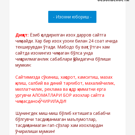
Диққат:
Ёзиб қолдирилган изох дарров сайтга
чиқмайди. Хар бир изох узоғи билан 24 соат ичида
текширувдан ўтади. Мабодо бу вақт ўтгач хам
сайтда изохингиз чиқмаган бўлса унда
чиқарилмаганлик сабаблари қўйидагича бўлиши
мумкин:
Сайтимизда сўкиниш, хақорот, камситиш, мазах
қилиш, салбий ва диний тарғибот, махалийчилик,
миллатчилик, реклама ва қадр қимматни ерга
ургувчи АЛОМАТЛАРИ БОР изохлар сайтга
чиқмасданоқ ЎЧИРИЛАДИ!
Шунингдек миш-миш бўлиб кетишига сабабчи
бўлгувчи тасдиқланмаган маълумотлар,
тасдиқланмаган гап-сўзлар хам изохлардан
ўчирилиши мумкин!