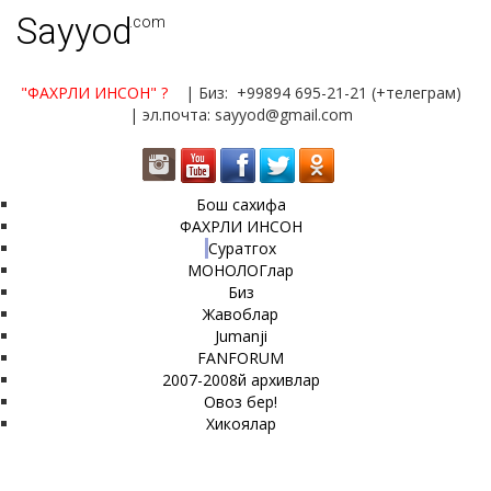
Sayyod
.com
"ФАХРЛИ ИНСОН"
?
| Биз: +99894 695-21-21 (+телеграм)
| эл.почта: sayyod@gmail.com
Бош сахифа
ФАХРЛИ ИНСОН
Суратгох
МОНОЛОГлар
Биз
Жавоблар
Jumanji
FANFORUM
2007-2008й архивлар
Овоз бер!
Хикоялар