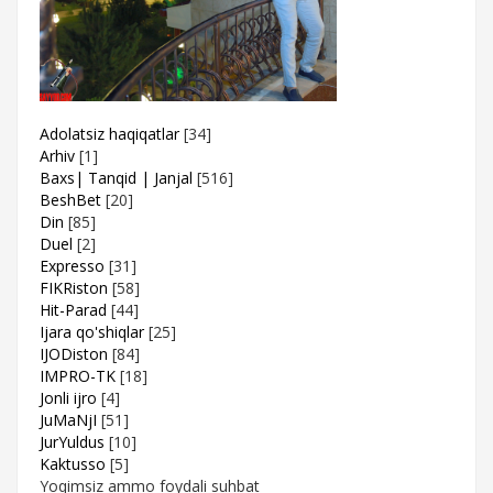
Adolatsiz haqiqatlar
[34]
Arhiv
[1]
Baxs| Tanqid | Janjal
[516]
BeshBet
[20]
Din
[85]
Duel
[2]
Expresso
[31]
FIKRiston
[58]
Hit-Parad
[44]
Ijara qo'shiqlar
[25]
IJODiston
[84]
IMPRO-TK
[18]
Jonli ijro
[4]
JuMaNjI
[51]
JurYuldus
[10]
Kaktusso
[5]
Yoqimsiz ammo foydali suhbat