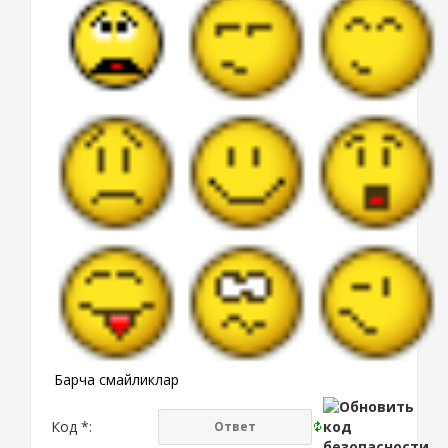
Барча смайликлар
Код *: