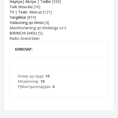
Hayriya| Akciya | Tadbir
[330]
Turk shou-biz
[16]
TV | Teatr, Kino.uz
[121]
Yangiliklar
[819]
Yulduzning qo'shnisi
[4]
Mashhurlarning qo'shnilariga so'z
BIRINCHI-SHOU
[5]
Radio Grand bilan
КИМЛАР:
Хозир шу ерда:
10
Мехмонлар:
10
Рўйхатдагилардан:
0