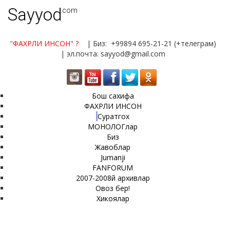
Sayyod
.com
"ФАХРЛИ ИНСОН"
?
| Биз: +99894 695-21-21 (+телеграм)
| эл.почта: sayyod@gmail.com
Бош сахифа
ФАХРЛИ ИНСОН
Суратгох
МОНОЛОГлар
Биз
Жавоблар
Jumanji
FANFORUM
2007-2008й архивлар
Овоз бер!
Хикоялар