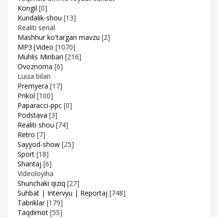
Kongil
[0]
Kundalik-shou
[13]
Realiti serial
Mashhur ko'targan mavzu
[2]
MP3|Video
[1070]
Muhlis Minbari
[216]
Ovoznoma
[6]
Luiza bilan
Premyera
[17]
Prikol
[100]
Paparacci-ppc
[0]
Podstava
[3]
Realiti shou
[74]
Retro
[7]
Sayyod-show
[25]
Sport
[18]
Shantaj
[6]
Videoloyiha
Shunchaki qiziq
[27]
Suhbat | Intervyu | Reportaj
[748]
Tabriklar
[179]
Taqdimot
[55]