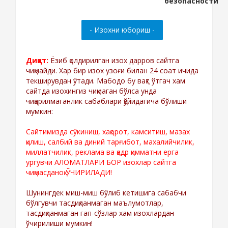
Диққат:
Ёзиб қолдирилган изох дарров сайтга
чиқмайди. Хар бир изох узоғи билан 24 соат ичида
текширувдан ўтади. Мабодо бу вақт ўтгач хам
сайтда изохингиз чиқмаган бўлса унда
чиқарилмаганлик сабаблари қўйидагича бўлиши
мумкин:
Сайтимизда сўкиниш, хақорот, камситиш, мазах
қилиш, салбий ва диний тарғибот, махалийчилик,
миллатчилик, реклама ва қадр қимматни ерга
ургувчи АЛОМАТЛАРИ БОР изохлар сайтга
чиқмасданоқ ЎЧИРИЛАДИ!
Шунингдек миш-миш бўлиб кетишига сабабчи
бўлгувчи тасдиқланмаган маълумотлар,
тасдиқланмаган гап-сўзлар хам изохлардан
ўчирилиши мумкин!