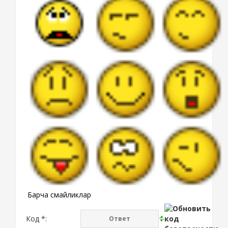
Барча смайликлар
Код *: