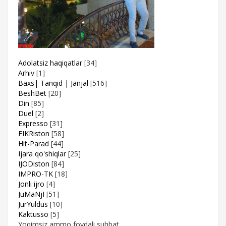
Adolatsiz haqiqatlar
[34]
Arhiv
[1]
Baxs| Tanqid | Janjal
[516]
BeshBet
[20]
Din
[85]
Duel
[2]
Expresso
[31]
FIKRiston
[58]
Hit-Parad
[44]
Ijara qo'shiqlar
[25]
IJODiston
[84]
IMPRO-TK
[18]
Jonli ijro
[4]
JuMaNjI
[51]
JurYuldus
[10]
Kaktusso
[5]
Yoqimsiz ammo foydali suhbat