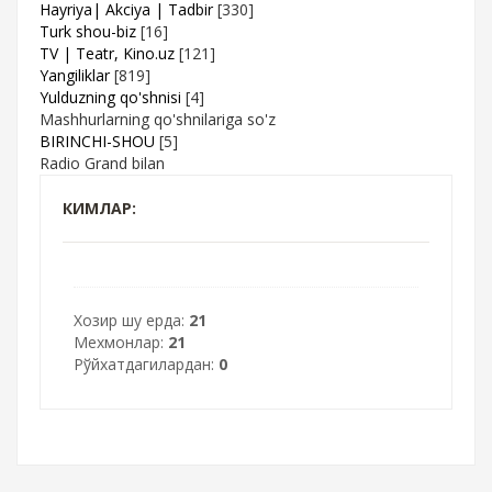
Hayriya| Akciya | Tadbir
[330]
Turk shou-biz
[16]
TV | Teatr, Kino.uz
[121]
Yangiliklar
[819]
Yulduzning qo'shnisi
[4]
Mashhurlarning qo'shnilariga so'z
BIRINCHI-SHOU
[5]
Radio Grand bilan
КИМЛАР:
Хозир шу ерда:
21
Мехмонлар:
21
Рўйхатдагилардан:
0