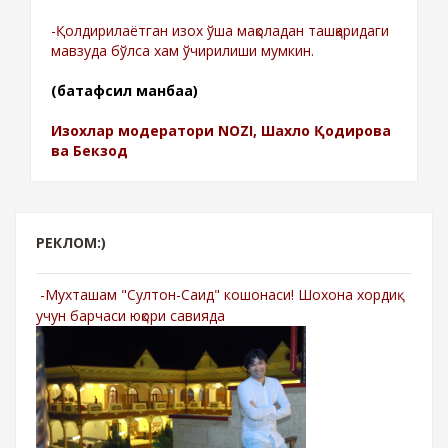
-Қолдирилаётган изох ўша мақоладан ташқаридаги
мавзуда бўлса хам ўчирилиши мумкин.
(батафсил манбаа)
Изохлар модератори NOZI, Шахло Қодирова
ва Бекзод
РЕКЛОМ:)
-Мухташам "Султон-Саид" кошонаси! Шохона хордиқ
учун барчаси юқори савияда