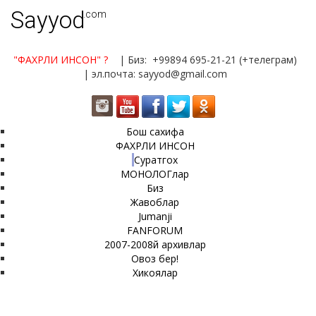
Sayyod
.com
"ФАХРЛИ ИНСОН"
?
| Биз: +99894 695-21-21 (+телеграм)
| эл.почта: sayyod@gmail.com
Бош сахифа
ФАХРЛИ ИНСОН
Суратгох
МОНОЛОГлар
Биз
Жавоблар
Jumanji
FANFORUM
2007-2008й архивлар
Овоз бер!
Хикоялар