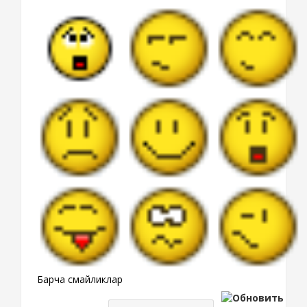
Барча смайликлар