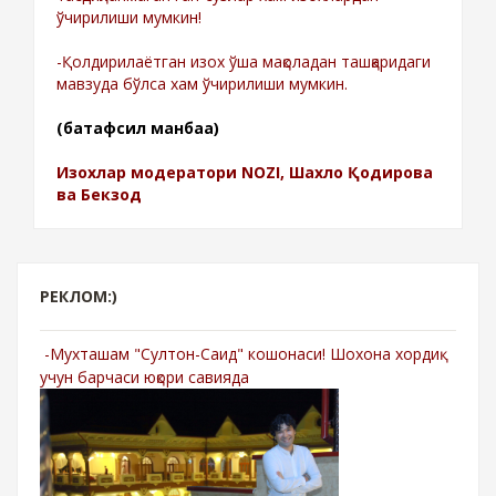
ўчирилиши мумкин!
-Қолдирилаётган изох ўша мақоладан ташқаридаги
мавзуда бўлса хам ўчирилиши мумкин.
(батафсил манбаа)
Изохлар модератори NOZI, Шахло Қодирова
ва Бекзод
РЕКЛОМ:)
-Мухташам "Султон-Саид" кошонаси! Шохона хордиқ
учун барчаси юқори савияда