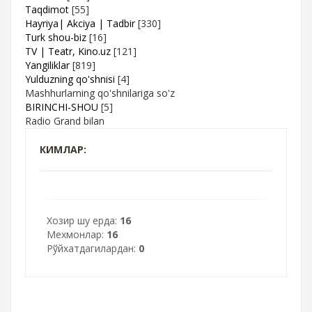
Taqdimot
[55]
Hayriya| Akciya | Tadbir
[330]
Turk shou-biz
[16]
TV | Teatr, Kino.uz
[121]
Yangiliklar
[819]
Yulduzning qo'shnisi
[4]
Mashhurlarning qo'shnilariga so'z
BIRINCHI-SHOU
[5]
Radio Grand bilan
КИМЛАР:
Хозир шу ерда:
16
Мехмонлар:
16
Рўйхатдагилардан:
0