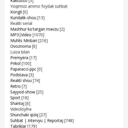
Kaktusso
[5]
Yoqimsiz ammo foydali suhbat
Kongil
[0]
Kundalik-shou
[13]
Realiti serial
Mashhur ko'targan mavzu
[2]
MP3|Video
[1070]
Muhlis Minbari
[216]
Ovoznoma
[6]
Luiza bilan
Premyera
[17]
Prikol
[100]
Paparacci-ppc
[0]
Podstava
[3]
Realiti shou
[74]
Retro
[7]
Sayyod-show
[25]
Sport
[18]
Shantaj
[6]
Videoloyiha
Shunchaki qiziq
[27]
Suhbat | Intervyu | Reportaj
[748]
Tabriklar
[179]