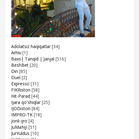
Adolatsiz haqiqatlar
[34]
Arhiv
[1]
Baxs| Tanqid | Janjal
[516]
BeshBet
[20]
Din
[85]
Duel
[2]
Expresso
[31]
FIKRiston
[58]
Hit-Parad
[44]
Ijara qo'shiqlar
[25]
IJODiston
[84]
IMPRO-TK
[18]
Jonli ijro
[4]
JuMaNjI
[51]
JurYuldus
[10]