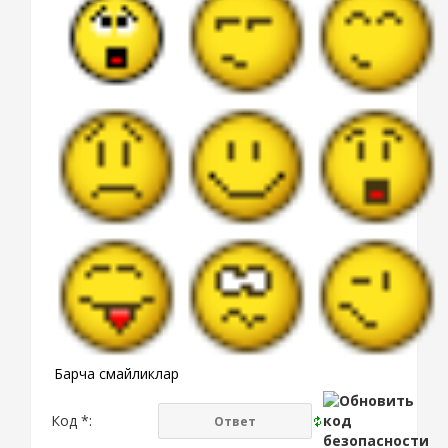
Барча смайликлар
Код *: