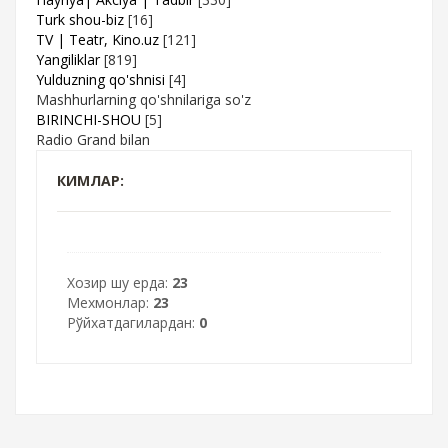
Turk shou-biz
[16]
TV | Teatr, Kino.uz
[121]
Yangiliklar
[819]
Yulduzning qo'shnisi
[4]
Mashhurlarning qo'shnilariga so'z
BIRINCHI-SHOU
[5]
Radio Grand bilan
КИМЛАР:
Хозир шу ерда:
23
Мехмонлар:
23
Рўйхатдагилардан:
0