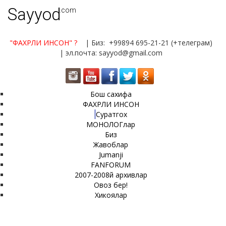
Sayyod
.com
"ФАХРЛИ ИНСОН"
?
| Биз: +99894 695-21-21 (+телеграм)
| эл.почта: sayyod@gmail.com
Бош сахифа
ФАХРЛИ ИНСОН
Суратгох
МОНОЛОГлар
Биз
Жавоблар
Jumanji
FANFORUM
2007-2008й архивлар
Овоз бер!
Хикоялар