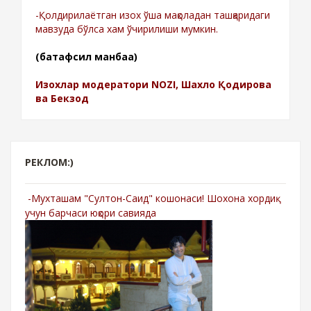
-Қолдирилаётган изох ўша мақоладан ташқаридаги
мавзуда бўлса хам ўчирилиши мумкин.
(батафсил манбаа)
Изохлар модератори NOZI, Шахло Қодирова
ва Бекзод
РЕКЛОМ:)
-Мухташам "Султон-Саид" кошонаси! Шохона хордиқ
учун барчаси юқори савияда