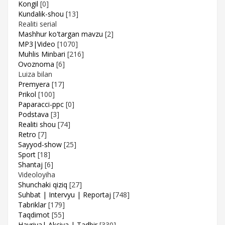
Kongil
[0]
Kundalik-shou
[13]
Realiti serial
Mashhur ko'targan mavzu
[2]
MP3|Video
[1070]
Muhlis Minbari
[216]
Ovoznoma
[6]
Luiza bilan
Premyera
[17]
Prikol
[100]
Paparacci-ppc
[0]
Podstava
[3]
Realiti shou
[74]
Retro
[7]
Sayyod-show
[25]
Sport
[18]
Shantaj
[6]
Videoloyiha
Shunchaki qiziq
[27]
Suhbat | Intervyu | Reportaj
[748]
Tabriklar
[179]
Taqdimot
[55]
Hayriya| Akciya | Tadbir
[330]