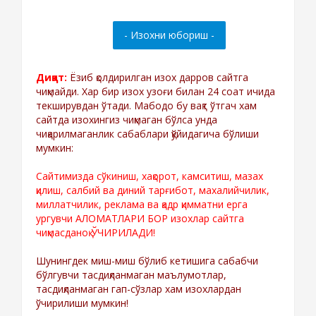
Диққат:
Ёзиб қолдирилган изох дарров сайтга
чиқмайди. Хар бир изох узоғи билан 24 соат ичида
текширувдан ўтади. Мабодо бу вақт ўтгач хам
сайтда изохингиз чиқмаган бўлса унда
чиқарилмаганлик сабаблари қўйидагича бўлиши
мумкин:
Сайтимизда сўкиниш, хақорот, камситиш, мазах
қилиш, салбий ва диний тарғибот, махалийчилик,
миллатчилик, реклама ва қадр қимматни ерга
ургувчи АЛОМАТЛАРИ БОР изохлар сайтга
чиқмасданоқ ЎЧИРИЛАДИ!
Шунингдек миш-миш бўлиб кетишига сабабчи
бўлгувчи тасдиқланмаган маълумотлар,
тасдиқланмаган гап-сўзлар хам изохлардан
ўчирилиши мумкин!