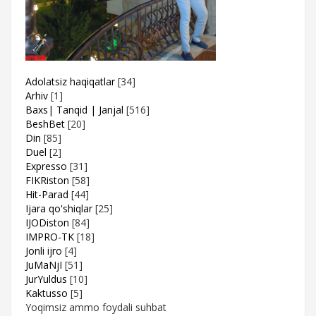
Adolatsiz haqiqatlar
[34]
Arhiv
[1]
Baxs| Tanqid | Janjal
[516]
BeshBet
[20]
Din
[85]
Duel
[2]
Expresso
[31]
FIKRiston
[58]
Hit-Parad
[44]
Ijara qo'shiqlar
[25]
IJODiston
[84]
IMPRO-TK
[18]
Jonli ijro
[4]
JuMaNjI
[51]
JurYuldus
[10]
Kaktusso
[5]
Yoqimsiz ammo foydali suhbat