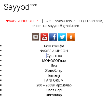
Sayyod
.com
"ФАХРЛИ ИНСОН"
?
| Биз: +99894 695-21-21 (+телеграм)
| эл.почта: sayyod@gmail.com
Бош сахифа
ФАХРЛИ ИНСОН
Суратгох
МОНОЛОГлар
Биз
Жавоблар
Jumanji
FANFORUM
2007-2008й архивлар
Овоз бер!
Хикоялар