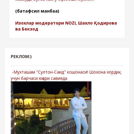
(батафсил манбаа)
Изохлар модератори NOZI, Шахло Қодирова
ва Бекзод
РЕКЛОМ:)
-Мухташам "Султон-Саид" кошонаси! Шохона хордиқ
учун барчаси юқори савияда