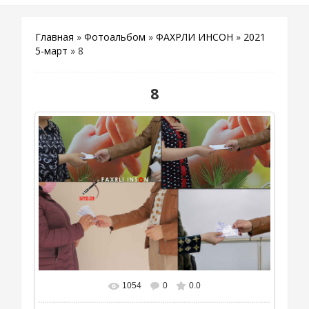
Главная
»
Фотоальбом
»
ФАХРЛИ ИНСОН
»
2021
5-март
» 8
8
1054
0
0.0
В реальном размере
4122x2748
/ 363.1Kb