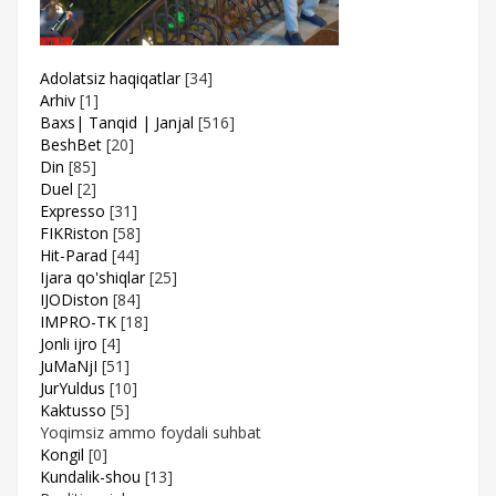
Adolatsiz haqiqatlar
[34]
Arhiv
[1]
Baxs| Tanqid | Janjal
[516]
BeshBet
[20]
Din
[85]
Duel
[2]
Expresso
[31]
FIKRiston
[58]
Hit-Parad
[44]
Ijara qo'shiqlar
[25]
IJODiston
[84]
IMPRO-TK
[18]
Jonli ijro
[4]
JuMaNjI
[51]
JurYuldus
[10]
Kaktusso
[5]
Yoqimsiz ammo foydali suhbat
Kongil
[0]
Kundalik-shou
[13]