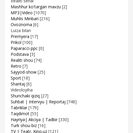
Realiti serial
Mashhur ko'targan mavzu
[2]
MP3|Video
[1070]
Muhlis Minbari
[216]
Ovoznoma
[6]
Luiza bilan
Premyera
[17]
Prikol
[100]
Paparacci-ppc
[0]
Podstava
[3]
Realiti shou
[74]
Retro
[7]
Sayyod-show
[25]
Sport
[18]
Shantaj
[6]
Videoloyiha
Shunchaki qiziq
[27]
Suhbat | Intervyu | Reportaj
[748]
Tabriklar
[179]
Taqdimot
[55]
Hayriya| Akciya | Tadbir
[330]
Turk shou-biz
[16]
TV | Teatr, Kino.uz
[121]