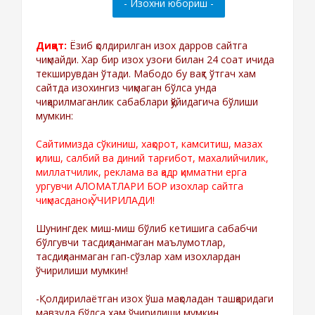
Диққат:
Ёзиб қолдирилган изох дарров сайтга
чиқмайди. Хар бир изох узоғи билан 24 соат ичида
текширувдан ўтади. Мабодо бу вақт ўтгач хам
сайтда изохингиз чиқмаган бўлса унда
чиқарилмаганлик сабаблари қўйидагича бўлиши
мумкин:
Сайтимизда сўкиниш, хақорот, камситиш, мазах
қилиш, салбий ва диний тарғибот, махалийчилик,
миллатчилик, реклама ва қадр қимматни ерга
ургувчи АЛОМАТЛАРИ БОР изохлар сайтга
чиқмасданоқ ЎЧИРИЛАДИ!
Шунингдек миш-миш бўлиб кетишига сабабчи
бўлгувчи тасдиқланмаган маълумотлар,
тасдиқланмаган гап-сўзлар хам изохлардан
ўчирилиши мумкин!
-Қолдирилаётган изох ўша мақоладан ташқаридаги
мавзуда бўлса хам ўчирилиши мумкин.