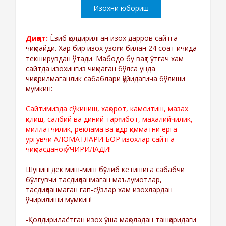
Диққат:
Ёзиб қолдирилган изох дарров сайтга
чиқмайди. Хар бир изох узоғи билан 24 соат ичида
текширувдан ўтади. Мабодо бу вақт ўтгач хам
сайтда изохингиз чиқмаган бўлса унда
чиқарилмаганлик сабаблари қўйидагича бўлиши
мумкин:
Сайтимизда сўкиниш, хақорот, камситиш, мазах
қилиш, салбий ва диний тарғибот, махалийчилик,
миллатчилик, реклама ва қадр қимматни ерга
ургувчи АЛОМАТЛАРИ БОР изохлар сайтга
чиқмасданоқ ЎЧИРИЛАДИ!
Шунингдек миш-миш бўлиб кетишига сабабчи
бўлгувчи тасдиқланмаган маълумотлар,
тасдиқланмаган гап-сўзлар хам изохлардан
ўчирилиши мумкин!
-Қолдирилаётган изох ўша мақоладан ташқаридаги