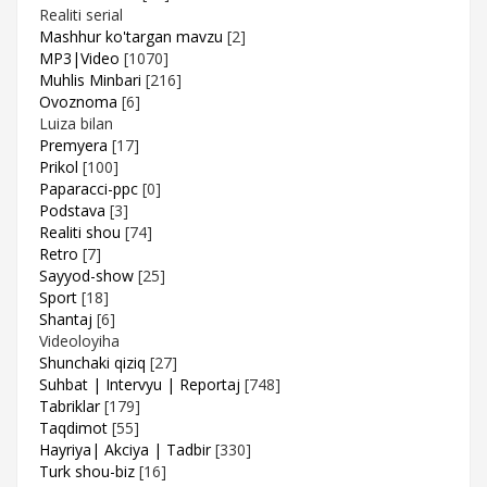
Realiti serial
Mashhur ko'targan mavzu
[2]
MP3|Video
[1070]
Muhlis Minbari
[216]
Ovoznoma
[6]
Luiza bilan
Premyera
[17]
Prikol
[100]
Paparacci-ppc
[0]
Podstava
[3]
Realiti shou
[74]
Retro
[7]
Sayyod-show
[25]
Sport
[18]
Shantaj
[6]
Videoloyiha
Shunchaki qiziq
[27]
Suhbat | Intervyu | Reportaj
[748]
Tabriklar
[179]
Taqdimot
[55]
Hayriya| Akciya | Tadbir
[330]
Turk shou-biz
[16]