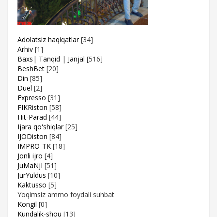
Adolatsiz haqiqatlar
[34]
Arhiv
[1]
Baxs| Tanqid | Janjal
[516]
BeshBet
[20]
Din
[85]
Duel
[2]
Expresso
[31]
FIKRiston
[58]
Hit-Parad
[44]
Ijara qo'shiqlar
[25]
IJODiston
[84]
IMPRO-TK
[18]
Jonli ijro
[4]
JuMaNjI
[51]
JurYuldus
[10]
Kaktusso
[5]
Yoqimsiz ammo foydali suhbat
Kongil
[0]
Kundalik-shou
[13]