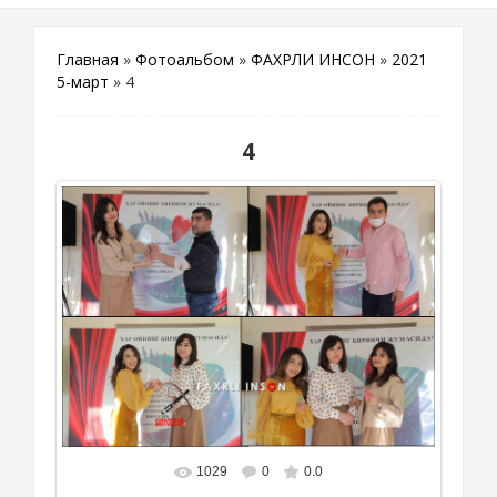
Главная
»
Фотоальбом
»
ФАХРЛИ ИНСОН
»
2021
5-март
» 4
4
1029
0
0.0
В реальном размере
4122x2882
/ 448.8Kb