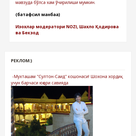
мавзуда бўлса хам ўчирилиши мумкин.
(батафсил манбаа)
Изохлар модератори NOZI, Шахло Қодирова
ва Бекзод
РЕКЛОМ:)
-Мухташам "Султон-Саид" кошонаси! Шохона хордиқ
учун барчаси юқори савияда