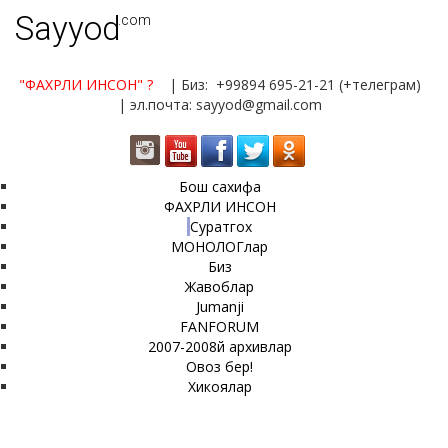
Sayyod
.com
"ФАХРЛИ ИНСОН"
?
| Биз: +99894 695-21-21 (+телеграм)
| эл.почта: sayyod@gmail.com
Бош сахифа
ФАХРЛИ ИНСОН
Суратгох
МОНОЛОГлар
Биз
Жавоблар
Jumanji
FANFORUM
2007-2008й архивлар
Овоз бер!
Хикоялар