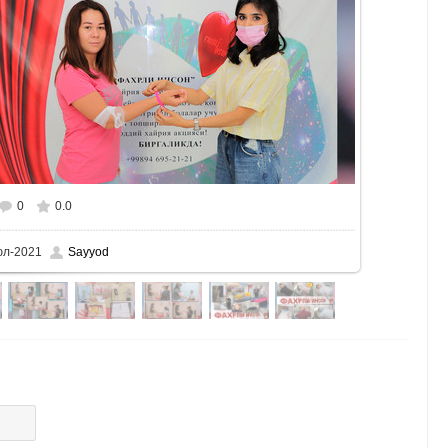
0
0.0
ере
1600x1000
/ 1157.6Kb
юл-2021
Sayyod