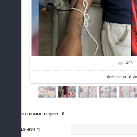
1498
В реальном разм
Добавлено
16-И
Всего комментариев
:
0
Исмингиз *: