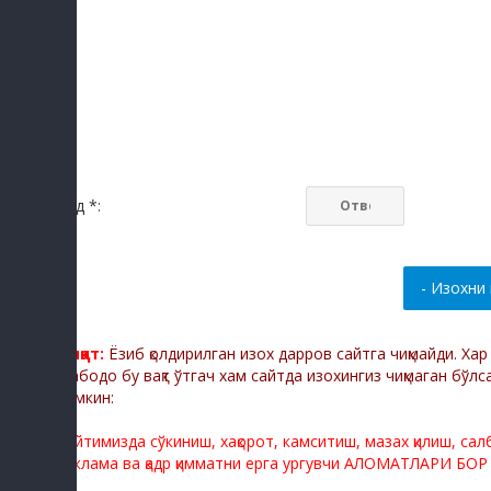
Код *:
Диққат:
Ёзиб қолдирилган изох дарров сайтга чиқмайди. Ха
Мабодо бу вақт ўтгач хам сайтда изохингиз чиқмаган бўлс
мумкин:
Сайтимизда сўкиниш, хақорот, камситиш, мазах қилиш, са
реклама ва қадр қимматни ерга ургувчи АЛОМАТЛАРИ БОР