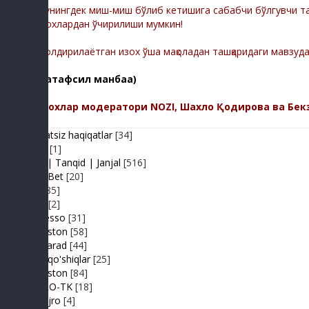
Шунингдек миш-миш бўлиб кетишига сабабчи бўлгувчи тас
изохлардан ўчирилиши мумкин!
-Қолдирилаётган изох ўша мақоладан ташқаридаги мавзуд
(батафсил манбаа)
Изохлар модератори NOZI, Шахло Қодирова ва Бек
Adolatsiz haqiqatlar
[34]
Arhiv
[1]
Baxs| Tanqid | Janjal
[516]
BeshBet
[20]
Din
[85]
Duel
[2]
Expresso
[31]
FIKRiston
[58]
Hit-Parad
[44]
Ijara qo'shiqlar
[25]
IJODiston
[84]
IMPRO-TK
[18]
Jonli ijro
[4]