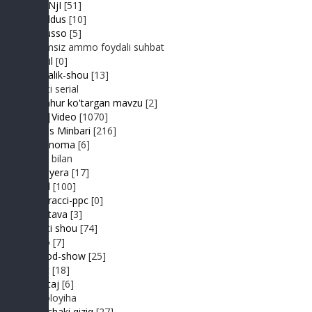
JuMaNjI
[51]
JurYuldus
[10]
Kaktusso
[5]
Yoqimsiz ammo foydali suhbat
Kongil
[0]
Kundalik-shou
[13]
Realiti serial
Mashhur ko'targan mavzu
[2]
MP3|Video
[1070]
Muhlis Minbari
[216]
Ovoznoma
[6]
Luiza bilan
Premyera
[17]
Prikol
[100]
Paparacci-ppc
[0]
Podstava
[3]
Realiti shou
[74]
Retro
[7]
Sayyod-show
[25]
Sport
[18]
Shantaj
[6]
Videoloyiha
Shunchaki qiziq
[27]