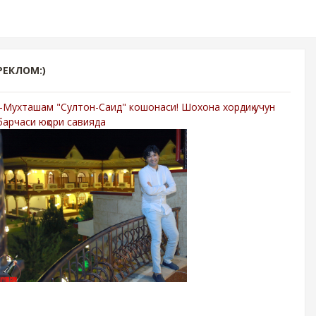
РЕКЛОМ:)
-Мухташам "Султон-Саид" кошонаси! Шохона хордиқ учун
барчаси юқори савияда