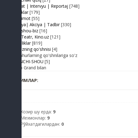
Suhbat | Intervyu | Reportaj
[748]
Tabriklar
[179]
Taqdimot
[55]
Hayriya| Akciya | Tadbir
[330]
Turk shou-biz
[16]
TV | Teatr, Kino.uz
[121]
Yangiliklar
[819]
Yulduzning qo'shnisi
[4]
Mashhurlarning qo'shnilariga so'z
BIRINCHI-SHOU
[5]
Radio Grand bilan
КИМЛАР:
Хозир шу ерда:
9
Мехмонлар:
9
Рўйхатдагилардан:
0