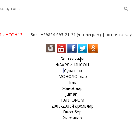
И ИНСОН"
?
| Биз: +99894 695-21-21 (+телеграм) | эл.почта: s
Бош сахифа
ФАХРЛИ ИНСОН
Суратгох
МОНОЛОГлар
Биз
Жавоблар
Jumanji
FANFORUM
2007-2008й архивлар
Овоз бер!
Хикоялар