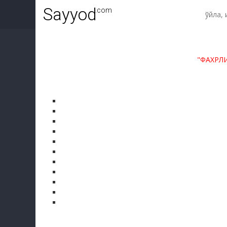
Sayyod
.com
"ФАХРЛ