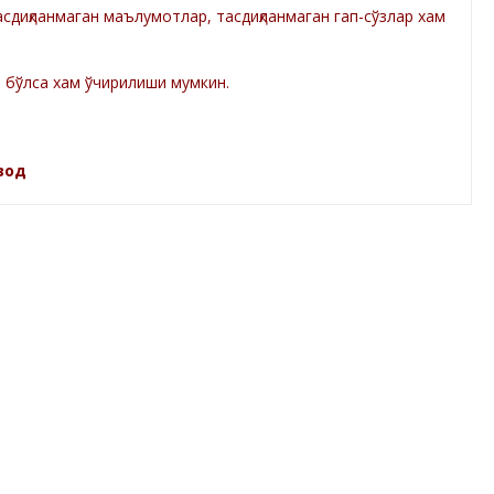
диқланмаган маълумотлар, тасдиқланмаган гап-сўзлар хам
а бўлса хам ўчирилиши мумкин.
зод