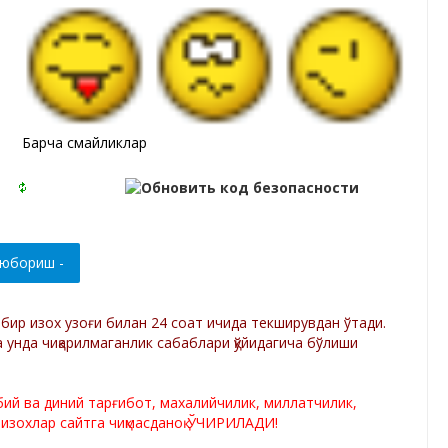
Барча смайликлар
р бир изох узоғи билан 24 соат ичида текширувдан ўтади.
а унда чиқарилмаганлик сабаблари қўйидагича бўлиши
лбий ва диний тарғибот, махалийчилик, миллатчилик,
 изохлар сайтга чиқмасданоқ ЎЧИРИЛАДИ!