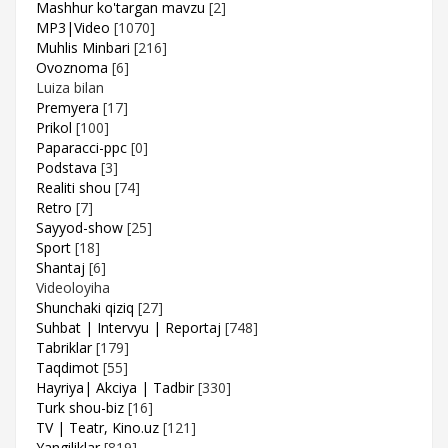
Mashhur ko'targan mavzu
[2]
MP3|Video
[1070]
Muhlis Minbari
[216]
Ovoznoma
[6]
Luiza bilan
Premyera
[17]
Prikol
[100]
Paparacci-ppc
[0]
Podstava
[3]
Realiti shou
[74]
Retro
[7]
Sayyod-show
[25]
Sport
[18]
Shantaj
[6]
Videoloyiha
Shunchaki qiziq
[27]
Suhbat | Intervyu | Reportaj
[748]
Tabriklar
[179]
Taqdimot
[55]
Hayriya| Akciya | Tadbir
[330]
Turk shou-biz
[16]
TV | Teatr, Kino.uz
[121]
Yangiliklar
[819]