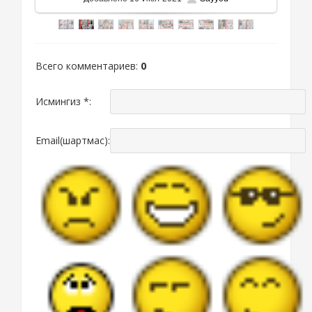
Всего комментариев
:
0
Исмингиз *:
Email(шартмас):