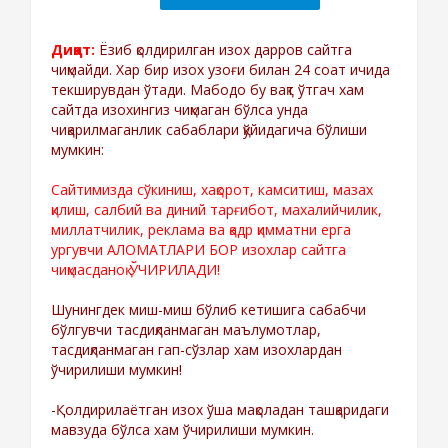
Диққат:
Ёзиб қолдирилган изох дарров сайтга
чиқмайди. Хар бир изох узоғи билан 24 соат ичида
текширувдан ўтади. Мабодо бу вақт ўтгач хам
сайтда изохингиз чиқмаган бўлса унда
чиқарилмаганлик сабаблари қўйидагича бўлиши
мумкин:
Сайтимизда сўкиниш, хақорот, камситиш, мазах
қилиш, салбий ва диний тарғибот, махалийчилик,
миллатчилик, реклама ва қадр қимматни ерга
ургувчи АЛОМАТЛАРИ БОР изохлар сайтга
чиқмасданоқ ЎЧИРИЛАДИ!
Шунингдек миш-миш бўлиб кетишига сабабчи
бўлгувчи тасдиқланмаган маълумотлар,
тасдиқланмаган гап-сўзлар хам изохлардан
ўчирилиши мумкин!
-Қолдирилаётган изох ўша мақоладан ташқаридаги
мавзуда бўлса хам ўчирилиши мумкин.