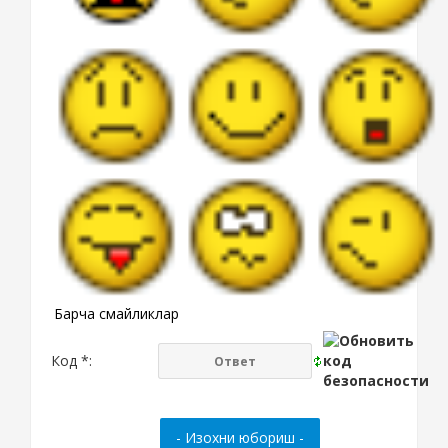
Барча смайликлар
Код *: