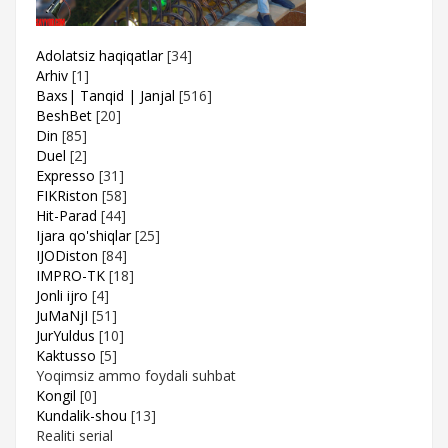
Adolatsiz haqiqatlar
[34]
Arhiv
[1]
Baxs| Tanqid | Janjal
[516]
BeshBet
[20]
Din
[85]
Duel
[2]
Expresso
[31]
FIKRiston
[58]
Hit-Parad
[44]
Ijara qo'shiqlar
[25]
IJODiston
[84]
IMPRO-TK
[18]
Jonli ijro
[4]
JuMaNjI
[51]
JurYuldus
[10]
Kaktusso
[5]
Yoqimsiz ammo foydali suhbat
Kongil
[0]
Kundalik-shou
[13]
Realiti serial