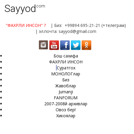
Sayyod
.com
"ФАХРЛИ ИНСОН"
?
| Биз: +99894 695-21-21 (+телеграм)
| эл.почта: sayyod@gmail.com
Бош сахифа
ФАХРЛИ ИНСОН
Суратгох
МОНОЛОГлар
Биз
Жавоблар
Jumanji
FANFORUM
2007-2008й архивлар
Овоз бер!
Хикоялар