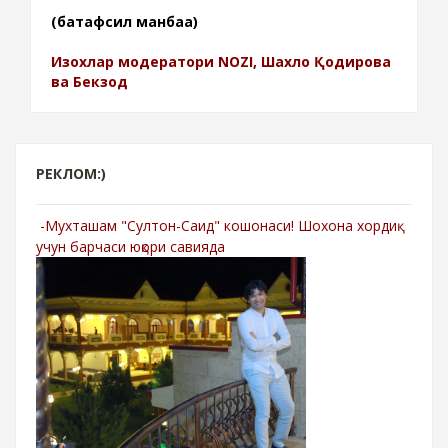
(батафсил манбаа)
Изохлар модератори NOZI, Шахло Қодирова
ва Бекзод
РЕКЛОМ:)
-Мухташам "Султон-Саид" кошонаси! Шохона хордиқ
учун барчаси юқори савияда