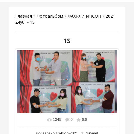
Главная
»
Фотоальбом
»
ФАХРЛИ ИНСОН
»
2021
2-iyul
» 1S
1S
1345
0
0.0
В реальном размере
1600x1000
/ 1172.5Kb
Добавлено
16-Июл-2021
Sayyod