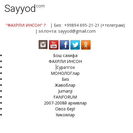
Sayyod
.com
"ФАХРЛИ ИНСОН"
?
| Биз: +99894 695-21-21 (+телеграм)
| эл.почта: sayyod@gmail.com
Бош сахифа
ФАХРЛИ ИНСОН
Суратгох
МОНОЛОГлар
Биз
Жавоблар
Jumanji
FANFORUM
2007-2008й архивлар
Овоз бер!
Хикоялар