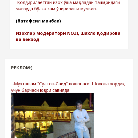
-Қолдирилаётган изох ўша мақоладан ташқаридаги
мавзуда бўлса хам ўчирилиши мумкин.
(батафсил манбаа)
Изохлар модератори NOZI, Шахло Қодирова
ва Бекзод
РЕКЛОМ:)
-Мухташам "Султон-Саид" кошонаси! Шохона хордиқ
учун барчаси юқори савияда