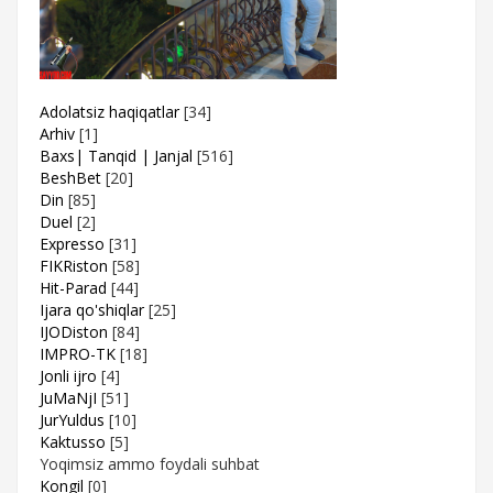
Adolatsiz haqiqatlar
[34]
Arhiv
[1]
Baxs| Tanqid | Janjal
[516]
BeshBet
[20]
Din
[85]
Duel
[2]
Expresso
[31]
FIKRiston
[58]
Hit-Parad
[44]
Ijara qo'shiqlar
[25]
IJODiston
[84]
IMPRO-TK
[18]
Jonli ijro
[4]
JuMaNjI
[51]
JurYuldus
[10]
Kaktusso
[5]
Yoqimsiz ammo foydali suhbat
Kongil
[0]