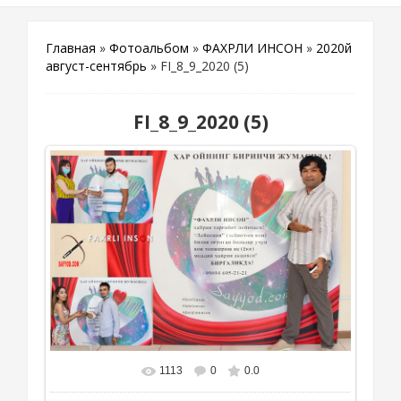
Главная
»
Фотоальбом
»
ФАХРЛИ ИНСОН
»
2020й
август-сентябрь
» FI_8_9_2020 (5)
FI_8_9_2020 (5)
1113
0
0.0
В реальном размере
1000x667
/ 209.2Kb