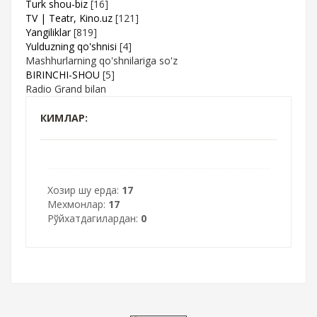
Turk shou-biz
[16]
TV | Teatr, Kino.uz
[121]
Yangiliklar
[819]
Yulduzning qo'shnisi
[4]
Mashhurlarning qo'shnilariga so'z
BIRINCHI-SHOU
[5]
Radio Grand bilan
КИМЛАР:
Хозир шу ерда:
17
Мехмонлар:
17
Рўйхатдагилардан:
0