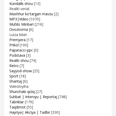
Kundalik-shou
[13]
Realiti serial
Mashhur ko'targan mavzu
[2]
MP3|Video
[1070]
Muhlis Minbari
[216]
Ovoznoma
[6]
Luiza bilan
Premyera
[17]
Prikol
[100]
Paparacci-ppc
[0]
Podstava
[3]
Realiti shou
[74]
Retro
[7]
Sayyod-show
[25]
Sport
[18]
Shantaj
[6]
Videoloyiha
Shunchaki qiziq
[27]
Suhbat | Intervyu | Reportaj
[748]
Tabriklar
[179]
Taqdimot
[55]
Hayriya| Akciya | Tadbir
[330]