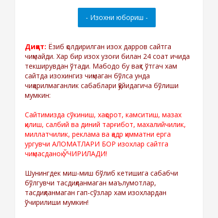
Диққат:
Ёзиб қолдирилган изох дарров сайтга
чиқмайди. Хар бир изох узоғи билан 24 соат ичида
текширувдан ўтади. Мабодо бу вақт ўтгач хам
сайтда изохингиз чиқмаган бўлса унда
чиқарилмаганлик сабаблари қўйидагича бўлиши
мумкин:
Сайтимизда сўкиниш, хақорот, камситиш, мазах
қилиш, салбий ва диний тарғибот, махалийчилик,
миллатчилик, реклама ва қадр қимматни ерга
ургувчи АЛОМАТЛАРИ БОР изохлар сайтга
чиқмасданоқ ЎЧИРИЛАДИ!
Шунингдек миш-миш бўлиб кетишига сабабчи
бўлгувчи тасдиқланмаган маълумотлар,
тасдиқланмаган гап-сўзлар хам изохлардан
ўчирилиши мумкин!