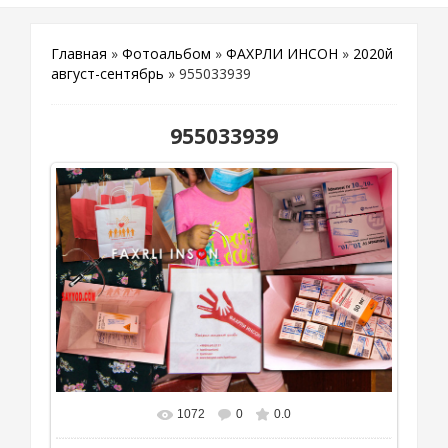
Главная
»
Фотоальбом
»
ФАХРЛИ ИНСОН
»
2020й
август-сентябрь
» 955033939
955033939
1072
0
0.0
В реальном размере
1000x667
/ 224.1Kb