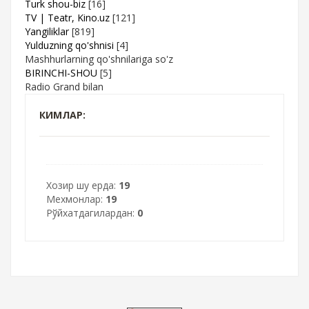
Turk shou-biz
[16]
TV | Teatr, Kino.uz
[121]
Yangiliklar
[819]
Yulduzning qo'shnisi
[4]
Mashhurlarning qo'shnilariga so'z
BIRINCHI-SHOU
[5]
Radio Grand bilan
КИМЛАР:
Хозир шу ерда:
19
Мехмонлар:
19
Рўйхатдагилардан:
0