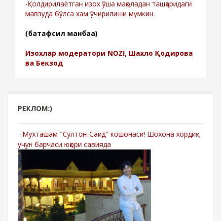
-Қолдирилаётган изох ўша мақоладан ташқаридаги
мавзуда бўлса хам ўчирилиши мумкин.
(батафсил манбаа)
Изохлар модератори NOZI, Шахло Қодирова
ва Бекзод
РЕКЛОМ:)
-Мухташам "Султон-Саид" кошонаси! Шохона хордиқ
учун барчаси юқори савияда