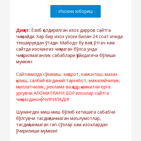
Диққат:
Ёзиб қолдирилган изох дарров сайтга
чиқмайди. Хар бир изох узоғи билан 24 соат ичида
текширувдан ўтади. Мабодо бу вақт ўтгач хам
сайтда изохингиз чиқмаган бўлса унда
чиқарилмаганлик сабаблари қўйидагича бўлиши
мумкин:
Сайтимизда сўкиниш, хақорот, камситиш, мазах
қилиш, салбий ва диний тарғибот, махалийчилик,
миллатчилик, реклама ва қадр қимматни ерга
ургувчи АЛОМАТЛАРИ БОР изохлар сайтга
чиқмасданоқ ЎЧИРИЛАДИ!
Шунингдек миш-миш бўлиб кетишига сабабчи
бўлгувчи тасдиқланмаган маълумотлар,
тасдиқланмаган гап-сўзлар хам изохлардан
ўчирилиши мумкин!