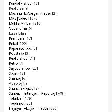
Kundalik-shou
[13]
Realiti serial
Mashhur ko'targan mavzu
[2]
MP3|Video
[1070]
Muhlis Minbari
[216]
Ovoznoma
[6]
Luiza bilan
Premyera
[17]
Prikol
[100]
Paparacci-ppc
[0]
Podstava
[3]
Realiti shou
[74]
Retro
[7]
Sayyod-show
[25]
Sport
[18]
Shantaj
[6]
Videoloyiha
Shunchaki qiziq
[27]
Suhbat | Intervyu | Reportaj
[748]
Tabriklar
[179]
Taqdimot
[55]
Hayriya| Akciya | Tadbir
[330]