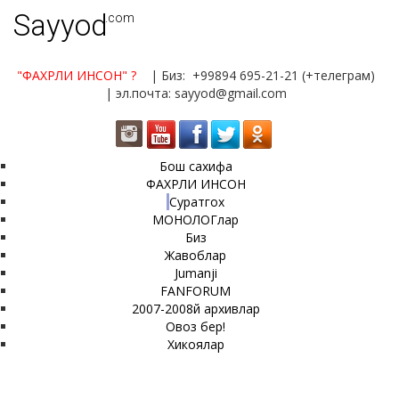
Sayyod
.com
"ФАХРЛИ ИНСОН"
?
| Биз: +99894 695-21-21 (+телеграм)
| эл.почта: sayyod@gmail.com
Бош сахифа
ФАХРЛИ ИНСОН
Суратгох
МОНОЛОГлар
Биз
Жавоблар
Jumanji
FANFORUM
2007-2008й архивлар
Овоз бер!
Хикоялар