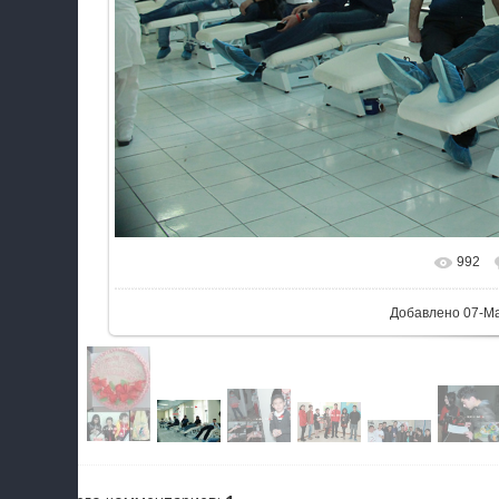
992
Добавлено
07-М