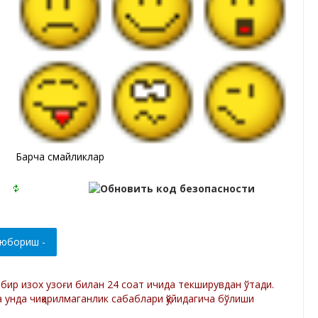
Барча смайликлар
р бир изох узоғи билан 24 соат ичида текширувдан ўтади.
а унда чиқарилмаганлик сабаблари қўйидагича бўлиши