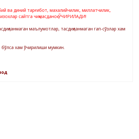
лбий ва диний тарғибот, махалийчилик, миллатчилик,
 изохлар сайтга чиқмасданоқ ЎЧИРИЛАДИ!
диқланмаган маълумотлар, тасдиқланмаган гап-сўзлар хам
а бўлса хам ўчирилиши мумкин.
зод