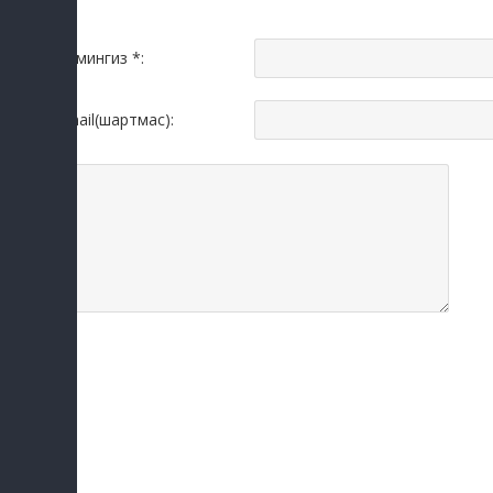
Исмингиз *:
Email(шартмас):