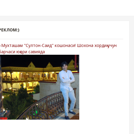
РЕКЛОМ:)
-Мухташам "Султон-Саид" кошонаси! Шохона хордиқ учун
барчаси юқори савияда