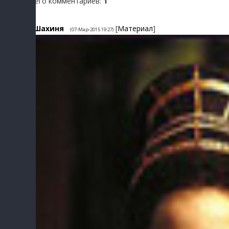
Всего комментариев
:
1
1
Шахиня
[
Материал
]
(07-Мар-2015 19:27)