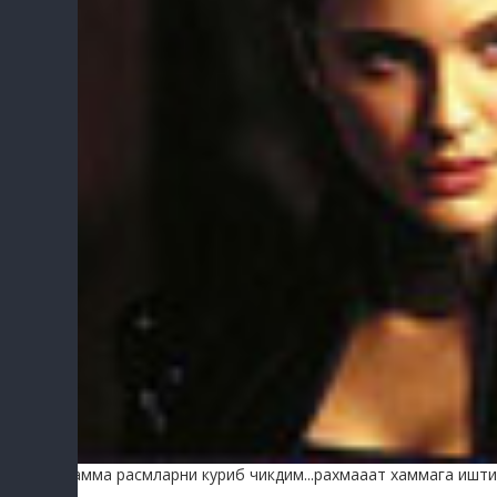
хамма расмларни куриб чикдим...рахмааат хаммага иштир