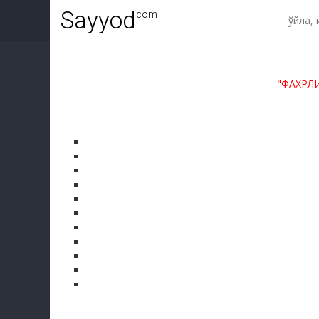
Sayyod
.com
"ФАХРЛ