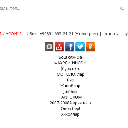
И ИНСОН"
?
| Биз: +99894 695-21-21 (+телеграм) | эл.почта: s
Бош сахифа
ФАХРЛИ ИНСОН
Суратгох
МОНОЛОГлар
Биз
Жавоблар
Jumanji
FANFORUM
2007-2008й архивлар
Овоз бер!
Хикоялар