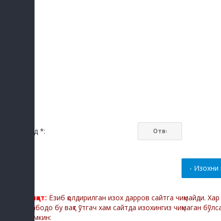
Код *:
Диққат:
Ёзиб қолдирилган изох дарров сайтга чиқмайди. Ха
Мабодо бу вақт ўтгач хам сайтда изохингиз чиқмаган бўлс
мумкин: