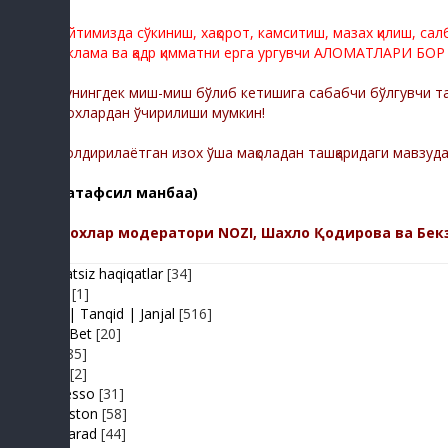
Сайтимизда сўкиниш, хақорот, камситиш, мазах қилиш, са
реклама ва қадр қимматни ерга ургувчи АЛОМАТЛАРИ БОР
Шунингдек миш-миш бўлиб кетишига сабабчи бўлгувчи тас
изохлардан ўчирилиши мумкин!
-Қолдирилаётган изох ўша мақоладан ташқаридаги мавзуд
(батафсил манбаа)
Изохлар модератори NOZI, Шахло Қодирова ва Бек
Adolatsiz haqiqatlar
[34]
Arhiv
[1]
Baxs| Tanqid | Janjal
[516]
BeshBet
[20]
Din
[85]
Duel
[2]
Expresso
[31]
FIKRiston
[58]
Hit-Parad
[44]