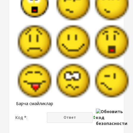
Барча смайликлар
Код *: