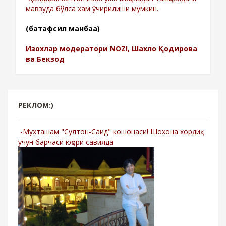
мавзуда бўлса хам ўчирилиши мумкин.
(батафсил манбаа)
Изохлар модератори NOZI, Шахло Қодирова
ва Бекзод
РЕКЛОМ:)
-Мухташам "Султон-Саид" кошонаси! Шохона хордиқ
учун барчаси юқори савияда