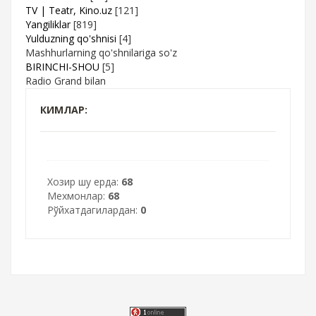
TV | Teatr, Kino.uz
[121]
Yangiliklar
[819]
Yulduzning qo'shnisi
[4]
Mashhurlarning qo'shnilariga so'z
BIRINCHI-SHOU
[5]
Radio Grand bilan
КИМЛАР:
Хозир шу ерда:
68
Мехмонлар:
68
Рўйхатдагилардан:
0