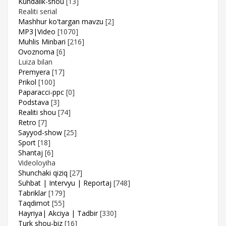
Kundalik-shou
[13]
Realiti serial
Mashhur ko'targan mavzu
[2]
MP3|Video
[1070]
Muhlis Minbari
[216]
Ovoznoma
[6]
Luiza bilan
Premyera
[17]
Prikol
[100]
Paparacci-ppc
[0]
Podstava
[3]
Realiti shou
[74]
Retro
[7]
Sayyod-show
[25]
Sport
[18]
Shantaj
[6]
Videoloyiha
Shunchaki qiziq
[27]
Suhbat | Intervyu | Reportaj
[748]
Tabriklar
[179]
Taqdimot
[55]
Hayriya| Akciya | Tadbir
[330]
Turk shou-biz
[16]