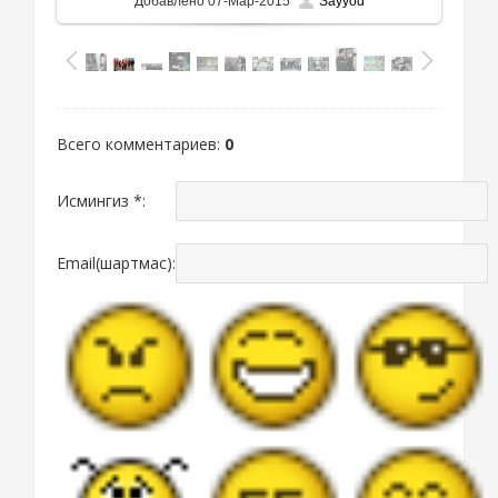
Добавлено
07-Мар-2015
Sayyod
Всего комментариев
:
0
Исмингиз *:
Email(шартмас):