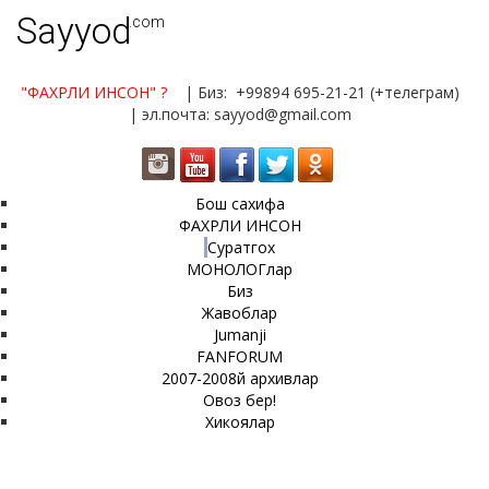
Sayyod
.com
"ФАХРЛИ ИНСОН"
?
| Биз: +99894 695-21-21 (+телеграм)
| эл.почта: sayyod@gmail.com
Бош сахифа
ФАХРЛИ ИНСОН
Суратгох
МОНОЛОГлар
Биз
Жавоблар
Jumanji
FANFORUM
2007-2008й архивлар
Овоз бер!
Хикоялар