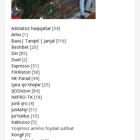
Adolatsiz haqiqatlar
[34]
Arhiv
[1]
Baxs| Tanqid | Janjal
[516]
BeshBet
[20]
Din
[85]
Duel
[2]
Expresso
[31]
FIKRiston
[58]
Hit-Parad
[44]
Ijara qo'shiqlar
[25]
IJODiston
[84]
IMPRO-TK
[18]
Jonli ijro
[4]
JuMaNjI
[51]
JurYuldus
[10]
Kaktusso
[5]
Yoqimsiz ammo foydali suhbat
Kongil
[0]