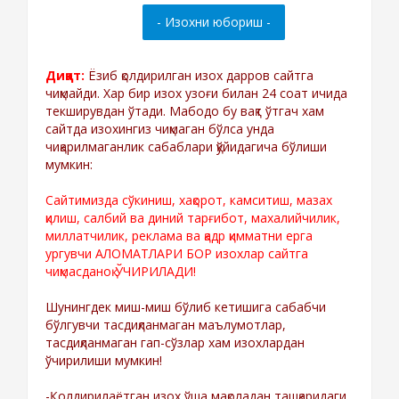
Диққат:
Ёзиб қолдирилган изох дарров сайтга
чиқмайди. Хар бир изох узоғи билан 24 соат ичида
текширувдан ўтади. Мабодо бу вақт ўтгач хам
сайтда изохингиз чиқмаган бўлса унда
чиқарилмаганлик сабаблари қўйидагича бўлиши
мумкин:
Сайтимизда сўкиниш, хақорот, камситиш, мазах
қилиш, салбий ва диний тарғибот, махалийчилик,
миллатчилик, реклама ва қадр қимматни ерга
ургувчи АЛОМАТЛАРИ БОР изохлар сайтга
чиқмасданоқ ЎЧИРИЛАДИ!
Шунингдек миш-миш бўлиб кетишига сабабчи
бўлгувчи тасдиқланмаган маълумотлар,
тасдиқланмаган гап-сўзлар хам изохлардан
ўчирилиши мумкин!
-Қолдирилаётган изох ўша мақоладан ташқаридаги