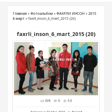
Главная
»
Фотоальбом
»
ФАХРЛИ ИНСОН
»
2015
6-март
» faxrli_inson_6_mart_2015 (20)
faxrli_inson_6_mart_2015 (20)
929
0
5.0