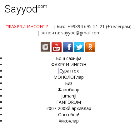
Sayyod
.com
"ФАХРЛИ ИНСОН"
?
| Биз: +99894 695-21-21 (+телеграм)
| эл.почта: sayyod@gmail.com
Бош сахифа
ФАХРЛИ ИНСОН
Суратгох
МОНОЛОГлар
Биз
Жавоблар
Jumanji
FANFORUM
2007-2008й архивлар
Овоз бер!
Хикоялар