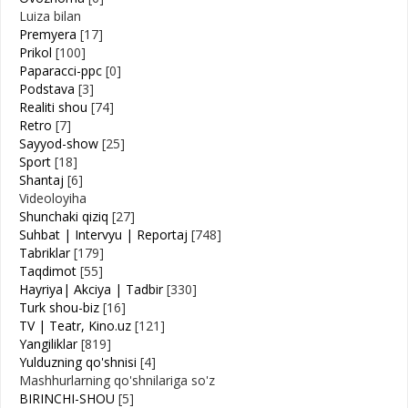
Luiza bilan
Premyera
[17]
Prikol
[100]
Paparacci-ppc
[0]
Podstava
[3]
Realiti shou
[74]
Retro
[7]
Sayyod-show
[25]
Sport
[18]
Shantaj
[6]
Videoloyiha
Shunchaki qiziq
[27]
Suhbat | Intervyu | Reportaj
[748]
Tabriklar
[179]
Taqdimot
[55]
Hayriya| Akciya | Tadbir
[330]
Turk shou-biz
[16]
TV | Teatr, Kino.uz
[121]
Yangiliklar
[819]
Yulduzning qo'shnisi
[4]
Mashhurlarning qo'shnilariga so'z
BIRINCHI-SHOU
[5]