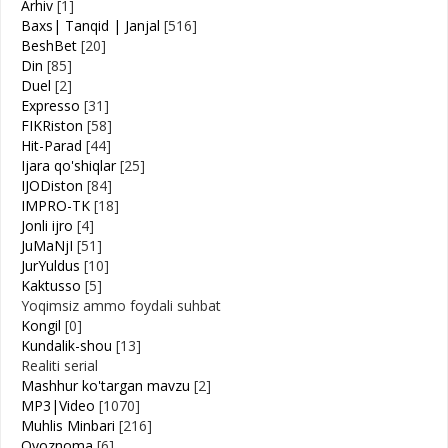
Arhiv
[1]
Baxs| Tanqid | Janjal
[516]
BeshBet
[20]
Din
[85]
Duel
[2]
Expresso
[31]
FIKRiston
[58]
Hit-Parad
[44]
Ijara qo'shiqlar
[25]
IJODiston
[84]
IMPRO-TK
[18]
Jonli ijro
[4]
JuMaNjI
[51]
JurYuldus
[10]
Kaktusso
[5]
Yoqimsiz ammo foydali suhbat
Kongil
[0]
Kundalik-shou
[13]
Realiti serial
Mashhur ko'targan mavzu
[2]
MP3|Video
[1070]
Muhlis Minbari
[216]
Ovoznoma
[6]