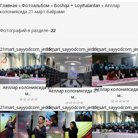
Главная
»
Фотоальбом
»
Boshqa + Loyihalardan
» Аёллар
колониясида 21-март байрами
Фотографий в разделе
:
22
21mart_sayyodcom_jensk_...
21mart_sayyodcom_jensk_...
21mart_sayyodcom_jens
Аёллар колониясида 21-
Аёллар колониясида
Аёллар колониясида 21-
м...
м...
м...
21mart_sayyodcom_jensk_...
21mart_sayyodcom_jensk_...
21mart_sayyodcom_jens