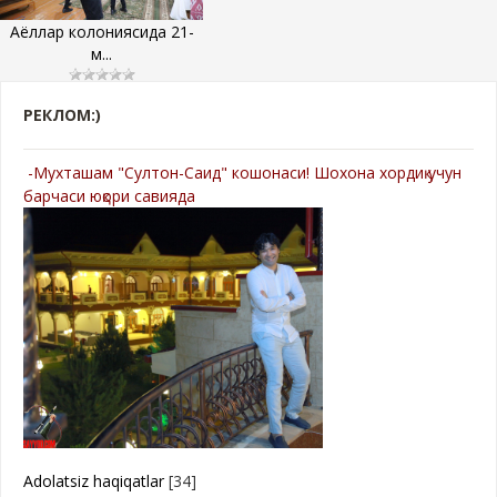
Аёллар колониясида 21-
м...
РЕКЛОМ:)
-Мухташам "Султон-Саид" кошонаси! Шохона хордиқ учун
барчаси юқори савияда
Adolatsiz haqiqatlar
[34]