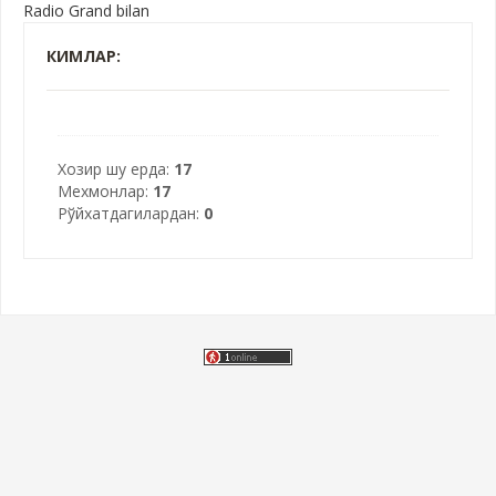
Radio Grand bilan
КИМЛАР:
Хозир шу ерда:
17
Мехмонлар:
17
Рўйхатдагилардан:
0