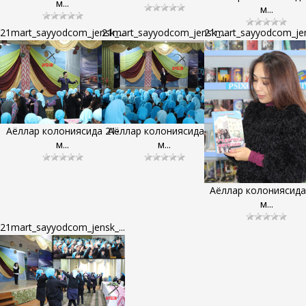
м...
м...
21mart_sayyodcom_jensk_...
21mart_sayyodcom_jensk_...
21mart_sayyodcom_jens
Аёллар колониясида 21-
Аёллар колониясида 21-
м...
м...
Аёллар колониясида
м...
21mart_sayyodcom_jensk_...