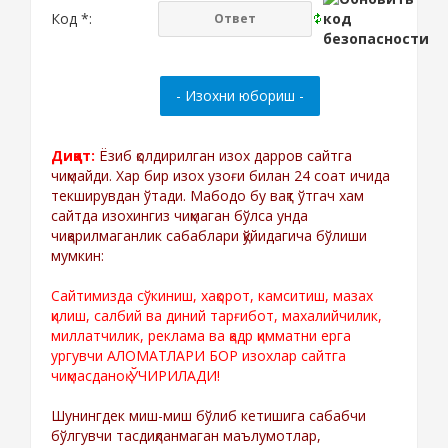
Код *:
Диққат:
Ёзиб қолдирилган изох дарров сайтга
чиқмайди. Хар бир изох узоғи билан 24 соат ичида
текширувдан ўтади. Мабодо бу вақт ўтгач хам
сайтда изохингиз чиқмаган бўлса унда
чиқарилмаганлик сабаблари қўйидагича бўлиши
мумкин:
Сайтимизда сўкиниш, хақорот, камситиш, мазах
қилиш, салбий ва диний тарғибот, махалийчилик,
миллатчилик, реклама ва қадр қимматни ерга
ургувчи АЛОМАТЛАРИ БОР изохлар сайтга
чиқмасданоқ ЎЧИРИЛАДИ!
Шунингдек миш-миш бўлиб кетишига сабабчи
бўлгувчи тасдиқланмаган маълумотлар,