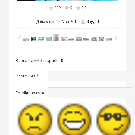
832
0
0.0
Добавлено
22-Мар-2019
Sayyod
Всего комментариев
:
0
Исмингиз *:
Email(шартмас):