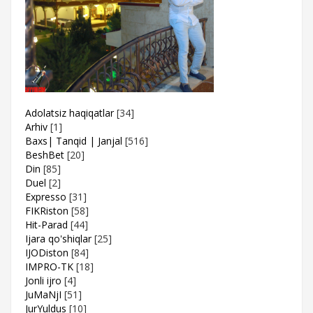
Adolatsiz haqiqatlar
[34]
Arhiv
[1]
Baxs| Tanqid | Janjal
[516]
BeshBet
[20]
Din
[85]
Duel
[2]
Expresso
[31]
FIKRiston
[58]
Hit-Parad
[44]
Ijara qo'shiqlar
[25]
IJODiston
[84]
IMPRO-TK
[18]
Jonli ijro
[4]
JuMaNjI
[51]
JurYuldus
[10]