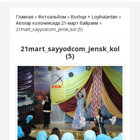
Главная
»
Фотоальбом
»
Boshqa + Loyihalardan
»
Аёллар колониясида 21-март байрами
»
21mart_sayyodcom_jensk_kol (5)
21mart_sayyodcom_jensk_kol
(5)