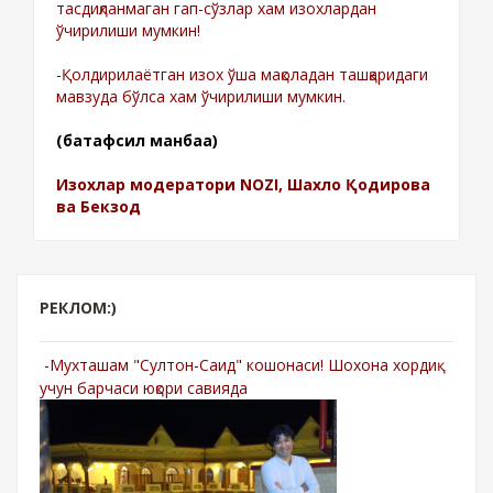
тасдиқланмаган гап-сўзлар хам изохлардан
ўчирилиши мумкин!
-Қолдирилаётган изох ўша мақоладан ташқаридаги
мавзуда бўлса хам ўчирилиши мумкин.
(батафсил манбаа)
Изохлар модератори NOZI, Шахло Қодирова
ва Бекзод
РЕКЛОМ:)
-Мухташам "Султон-Саид" кошонаси! Шохона хордиқ
учун барчаси юқори савияда