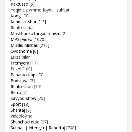
Kaktusso
[5]
Yoqimsiz ammo foydali suhbat
Kongil
[0]
Kundalik-shou
[13]
Realiti serial
Mashhur ko'targan mavzu
[2]
MP3|Video
[1070]
Muhlis Minbari
[216]
Ovoznoma
[6]
Luiza bilan
Premyera
[17]
Prikol
[100]
Paparacci-ppc
[0]
Podstava
[3]
Realiti shou
[74]
Retro
[7]
Sayyod-show
[25]
Sport
[18]
Shantaj
[6]
Videoloyiha
Shunchaki qiziq
[27]
Suhbat | Intervyu | Reportaj
[748]