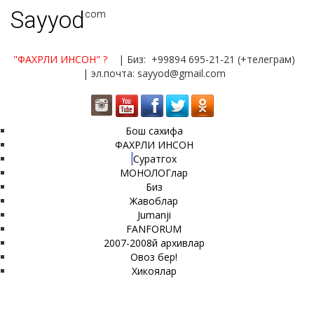
Sayyod
.com
"ФАХРЛИ ИНСОН"
?
| Биз: +99894 695-21-21 (+телеграм)
| эл.почта: sayyod@gmail.com
Бош сахифа
ФАХРЛИ ИНСОН
Суратгох
МОНОЛОГлар
Биз
Жавоблар
Jumanji
FANFORUM
2007-2008й архивлар
Овоз бер!
Хикоялар