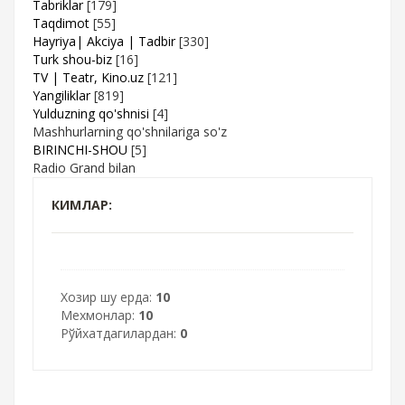
Tabriklar
[179]
Taqdimot
[55]
Hayriya| Akciya | Tadbir
[330]
Turk shou-biz
[16]
TV | Teatr, Kino.uz
[121]
Yangiliklar
[819]
Yulduzning qo'shnisi
[4]
Mashhurlarning qo'shnilariga so'z
BIRINCHI-SHOU
[5]
Radio Grand bilan
КИМЛАР:
Хозир шу ерда:
10
Мехмонлар:
10
Рўйхатдагилардан:
0