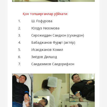
Қон топширганлар рўйхати:
Ш. Ғофурова
Юлдуз Низомова
Сирожиддин Саидхон (сухандон)
Бабаджанов Фурқат (актёр)
Исакджанов Комил
Зиёдов Дилшод
Саидазимов Саидорифхон