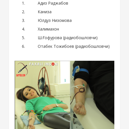
Адиз Раджабов
Каниза
Юлдуз Низомова
Халимахон
Ш.Ғофурова (радиобошловчи)
Отабек Тожибоев (радиобошловчи)