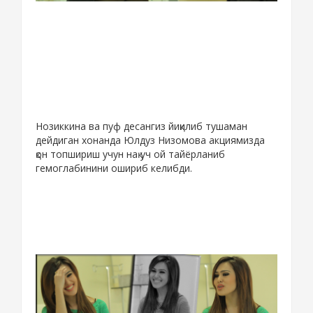
Нозиккина ва пуф десангиз йиқилиб тушаман
дейдиган хонанда Юлдуз Низомова акциямизда
қон топшириш учун нақ уч ой тайёрланиб
гемоглабинини ошириб келибди.