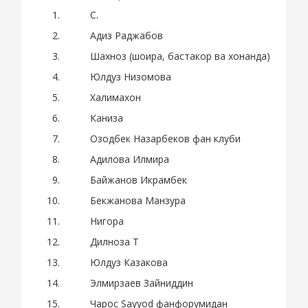
С.
Адиз Раджабов
Шахноз (шоира, бастакор ва хонанда)
Юлдуз Низомова
Халимахон
Каниза
Озодбек Назарбеков фан клуби
Адилова Илмира
Байжанов Икрамбек
Бекжанова Манзура
Нигора
Дилноза Т
Юлдуз Казакова
Элмирзаев Зайниддин
Чарос Sayyod фанфорумидан