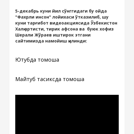
5-декабрь куни йил сўнггидаги бу ойда
"Фахрли инсон" лойихаси ўтказилиб, шу
куни тарғибот видеоакциясида Ўзбекистон
Халқ артисти, тирик афсона ва буюк хофиз
Шерали Жўраев иштирок этгани
сайтимизда намойиш қилинди:
Ютубда томоша
Майтуб тасиксда томоша