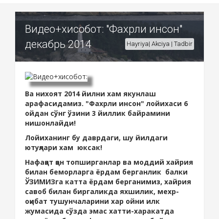
Видео+хисобот: "Фахрли инсон"
декабрь 2014
Hayriya| Akciya | Tadbir
Ва нихоят 2014 йилни хам якунлаш
арафасидамиз. "Фахрли инсон" лойихаси 6
ойдан сўнг ўзини 3 йиллик байрамини
нишонлайди!
Лойиханинг бу даврдаги, шу йилдаги
ютуқлари хам юксак!
Нафақат қон топширганлар ва моддий хайрия
билан беморларга ёрдам берганлик балки
ЎЗИМИЗга катта ёрдам берганимиз, хайрия
савоб билан биргаликда яхшилик, мехр-
оқибат тушунчаларини хар ойни илк
жумасида сўзда эмас хатти-харакатда