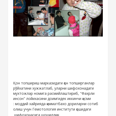
Қон топшириш марказидаги қон топширганлар
рўйхатини хужжатлаб, уларни шифохонадаги
мухтожлар номига расмийлаштириб, "Фахрли
инсон" лойихасини доимгидек иккинчи қисми
:
моддий хайрияда қимматбахо дориларни сотиб
оли
ш учун Гемотология институти қошидаги
шифохонасига шошилдик.