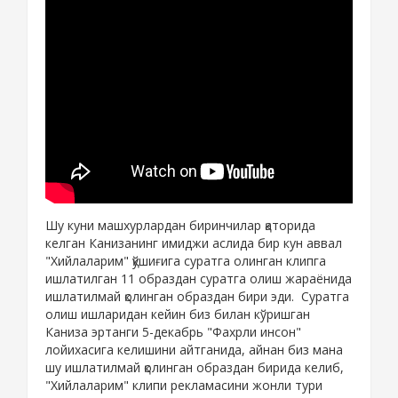
Шу куни машхурлардан биринчилар қаторида
келган Канизанинг имиджи аслида бир кун аввал
"Хийлаларим" қўшиғига суратга олинган клипга
ишлатилган 11 образдан суратга олиш жараёнида
ишлатилмай қолинган образдан бири эди. Суратга
олиш ишларидан кейин биз билан кўришган
Каниза эртанги 5-декабрь "Фахрли инсон"
лойихасига келишини айтганида, айнан биз мана
шу ишлатилмай қолинган образдан бирида келиб,
"Хийлаларим" клипи рекламасини жонли тури