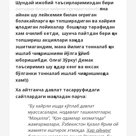
Шундай ижобий таъсирларимиздан бири
(негадир бошқа хайрия турлари қолиб)
яна
айнан шу лейкемия билан оғриган
болакайларга қон топширадиган ва хайрия
қиладиган лойихалар
бошқалар тарафидан
хам
очилиб кетди, шунча пайтдан бери қон
топшириш акциялари хақида
эшитмагандим, мана йилига тонналаб қон
ишлаб чиқаришниям йўлга қўйиб
юборишибди. Олға! Зўрку! Демак
таъсиримиз шу қадар кенг ва юксак
бўлганки тонналаб ишлаб чиқаришмоқда
хам!))
Ха айтганча давлат тасарруфидаги
сайтлардаги мақоладан парча:
"Бу хайрли ишда кўплаб давлат
муассасалари, нодавлат ташкилотлари,
“Маҳалла”, “Қон одамлар хизматида”
жамғармалари, Ўзбекистон Қизил Ярим ой
жамияти иштирок этмоқда.
Ҳар ойнинг