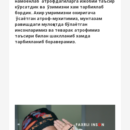
намоёнлаб атрофдагиларга ижобий таъсир
кўрсатдик ва ўзимизни хам тарбиялаб
бордик. Ахир умримизни охиригача
ўсаётган атроф-мухитимиз, мунтазам
равишдаги мулоқотда бўлаётган
инсонларимиз ва теварак атрофимиз
таъсири билан шаклланиб хамда
тарбияланиб бораверамиз.