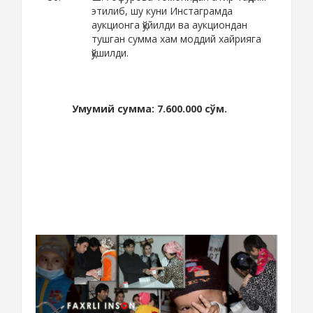
этилиб, шу куни Инстаграмда
аукционга қўйилди ва аукциондан
тушган сумма хам моддий хайрияга
қўшилди.
Умумий сумма: 7.600.000 сўм.