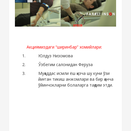
Акциямиздаги “ширинбар” хомийлари:
Юлдуз Низомова
Ўзбегим салонидан Феруза
Муқаддас исмли ёш қизча шу куни ўзи
йиғган тикиш анжомлари ва бир қанча
ўйинчокларни болаларга тақдим этди.