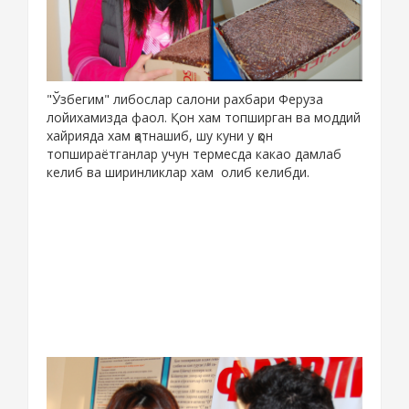
"Ўзбегим" либослар салони рахбари Феруза
лойихамизда фаол. Қон хам топширган ва моддий
хайрияда хам қатнашиб, шу куни у қон
топшираётганлар учун термесда какао дамлаб
келиб ва ширинликлар хам олиб келибди.