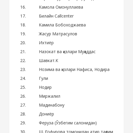
Камола Омонуллаева
Билайн Callcenter
Камила Бобоходжаева
Жасур Матрасулов
Ихтиёр
Назокат ва қизлари Муқаддас
Шавкат.К
Нозима ва қизлари Нафиса, Нодира
Гули
Нодир
Миржалил
Мадинабону
Дониёр
Феруза (Ўзбегим салонидан)
Ш. Ғофурова томонидан атир тақдим