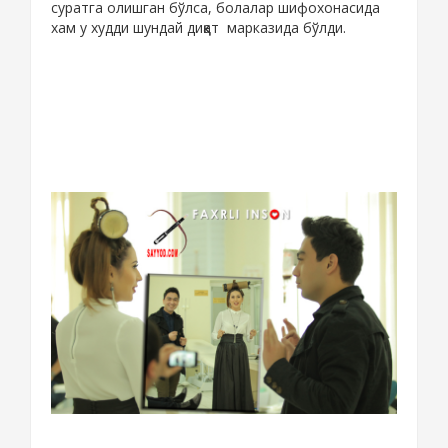
суратга олишган бўлса, болалар шифохонасида
хам у худди шундай диққат марказида бўлди.