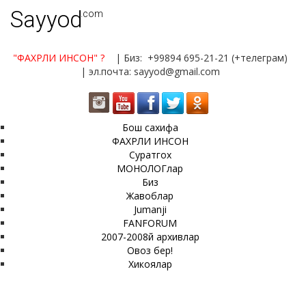
Sayyod
.com
"ФАХРЛИ ИНСОН"
?
| Биз: +99894 695-21-21 (+телеграм)
| эл.почта: sayyod@gmail.com
Бош сахифа
ФАХРЛИ ИНСОН
Суратгох
МОНОЛОГлар
Биз
Жавоблар
Jumanji
FANFORUM
2007-2008й архивлар
Овоз бер!
Хикоялар