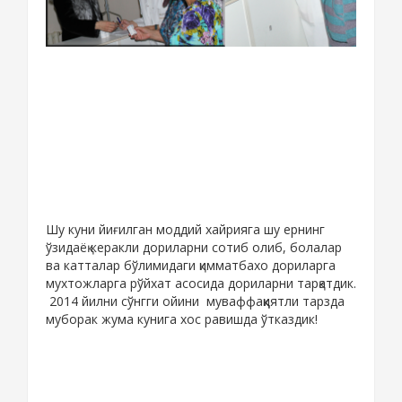
Шу куни йиғилган моддий хайрияга шу ернинг
ўзидаёқ керакли дориларни сотиб олиб, болалар
ва катталар бўлимидаги қимматбахо дориларга
мухтожларга рўйхат асосида дориларни тарқатдик.
2014 йилни сўнгги ойини муваффаққиятли тарзда
муборак жума кунига хос равишда ўтказдик!