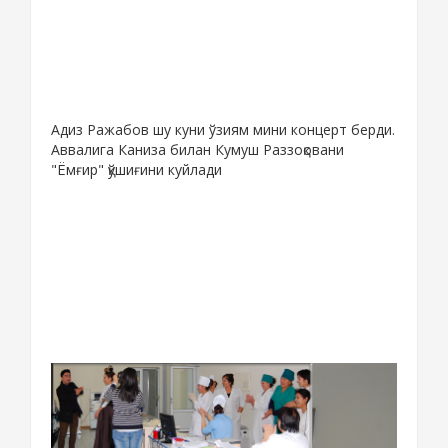
Адиз Ражабов шу куни ўзиям мини концерт берди.
Аввалига Каниза билан Кумуш Раззоқовани
"Ёмғир" қўшиғини куйлади