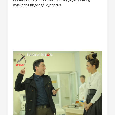
Қуйидаги видеода кўрарсиз