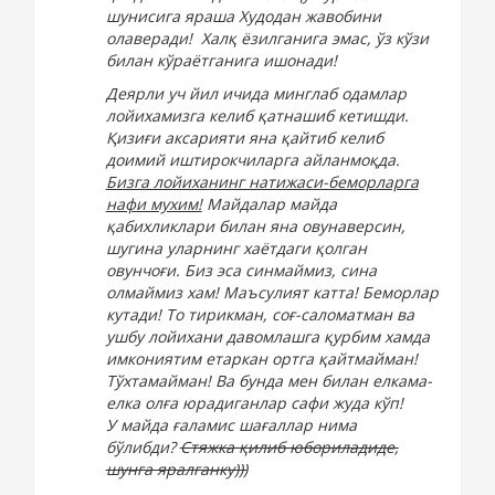
шунисига яраша Худодан жавобини
олаверади! Халқ ёзилганига эмас, ўз кўзи
билан кўраётганига ишонади!
Деярли уч йил ичида минглаб одамлар
лойихамизга келиб қатнашиб кетишди.
Қизиғи аксарияти яна қайтиб келиб
доимий иштирокчиларга айланмоқда.
Бизга лойиханинг натижаси-беморларга
нафи мухим!
Майдалар майда
қабихликлари билан яна овунаверсин,
шугина уларнинг хаётдаги қолган
овунчоғи. Биз эса синмаймиз, сина
олмаймиз хам! Маъсулият катта! Беморлар
кутади! То тирикман, соғ-саломатман ва
ушбу лойихани давомлашга қурбим хамда
имкониятим етаркан ортга қайтмайман!
Тўхтамайман! Ва бунда мен билан елкама-
елка олға юрадиганлар сафи жуда кўп!
У
майда ғаламис шағаллар нима
бўлибди?
Стяжка қилиб юбориладиде,
шунга яралганку)))