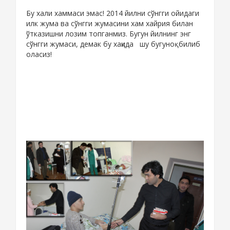
Бу хали хаммаси эмас! 2014 йилни сўнгги ойидаги
илк жума ва сўнгги жумасини хам хайрия билан
ўтказишни лозим топганмиз. Бугун йилнинг энг
сўнгги жумаси, демак бу хақида шу бугуноқ билиб
оласиз!