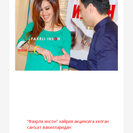
“Фахрли инсон” хайрия акциясига келган
санъат вакилларидан: