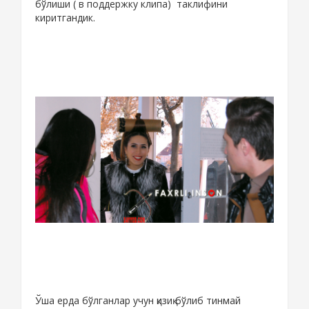
бўлиши ( в поддержку клипа) таклифини
киритгандик.
Ўша ерда бўлганлар учун қизиқ бўлиб тинмай