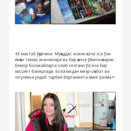
43-мактаб ўқувчиси Муқаддас исмли қизча эса ўзи
йиқан тикиш анжомлари ва бир қанча ўйинчоқларни
бемор болакайларга олиб келгани ўзгача бир
хиссиёт бағишлади. Болаликдан мехр-оқибат ва
эзгуликка ундаб тарбия берганингга минг рахмат!