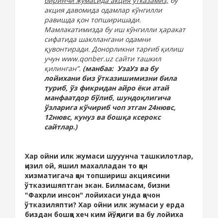
биринчи жумасида акция ўтказамиз,
бу
акция давомида одамлар кўнгилли
равишда қон топширишади.
Мамлакатимизда бу иш кўнгилли ҳаракат
сифатида шакллангани одамни
қувонтиради. Донорликни тарғиб қилиш
учун www.qonber.uz сайти ташкил
қилинган”.
(манбаа: УзаУз ва бу
лойихани биз ўтказишимизни била
туриб, ўз фикридан айро ёки атай
манфаатдор бўлиб, шундоқлигича
ўзларига кўчириб чоп этган 24нювс,
12нювс, кунуз ва бошқа ксерокс
сайтлар.)
Хар ойни илк жумаси шууунча ташкилотлар,
қизил ой, яшил махалладан то қон
хизматигача қон топшириш акциясини
ўтказишяптган экан. Билмасам, бизни
"Фахрли инсон" лойихаси унда қачон
ўтказиляпти? Хар ойни илк жумаси у ерда
биздан бошқа хеч ким йўқлиги ва бу лойиха