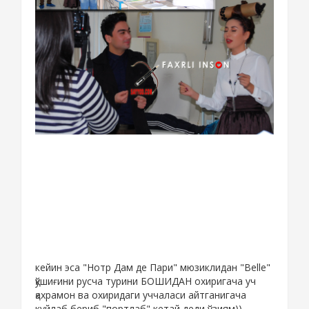
кейин эса "Нотр Дам де Пари" мюзиклидан "Belle"
қўшиғини русча турини БОШИДАН охиригача уч
қахрамон ва охиридаги уччаласи айтганигача
куйлаб бериб "портлаб" кетай деди ўзиям))