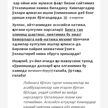
хар ойни илк жумаси фақат бизни сайтимиз
ўтказишини хамма биладику. Кимларгадир
ўзлари қилмаган ишни ўзимизники деб бонг
уриши керак бўлгандирда. )))
э короче
Хуллас, айтганимдек асосийси натижа,
қолгани кулгулик нарсалар))
Бизга тан
олиниш шартмас, ниятимиз бу эмас!
Беморларга наф-натижа мухим!
Шунчаки
одамлар кулгулик ишлар қилмаса-да.
Бировни хайрия хизматини ўзига
ўзлаштириб нима обруга эришарди?
Ишқилиб, уч йил ичида қон мавзусини тренд
кўринишида долзарб қила олганимиз бу
камида
вачааач бору!))
ғалаба, ўртоқла,
ғалаба!
Лойихага бўлган турли нохақликлар ва
асаббузарликлар хам етарли бўлган
бўлсада, ундай салбий ва майда
нарсаларга тўхталишни лозим хам
топмайман. Асосийси ютуқлар! Кимлардир
қандай ниятида нимага қўл урмасин