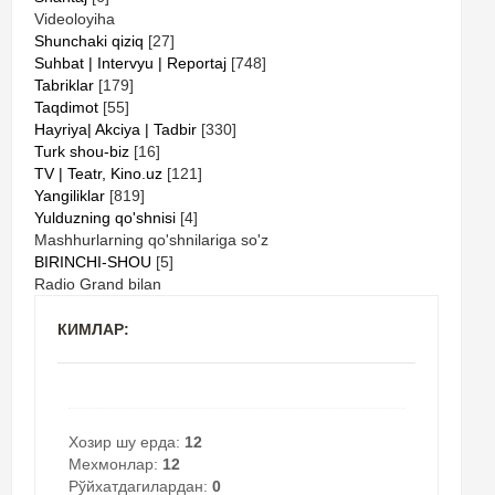
Videoloyiha
Shunchaki qiziq
[27]
Suhbat | Intervyu | Reportaj
[748]
Tabriklar
[179]
Taqdimot
[55]
Hayriya| Akciya | Tadbir
[330]
Turk shou-biz
[16]
TV | Teatr, Kino.uz
[121]
Yangiliklar
[819]
Yulduzning qo'shnisi
[4]
Mashhurlarning qo'shnilariga so'z
BIRINCHI-SHOU
[5]
Radio Grand bilan
КИМЛАР:
Хозир шу ерда:
12
Мехмонлар:
12
Рўйхатдагилардан:
0