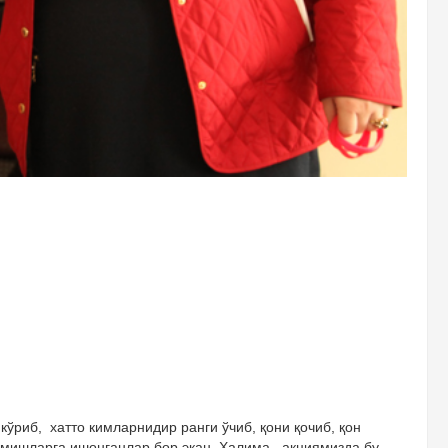
ўриб, хатто кимларнидир ранги ўчиб, қони қочиб, қон
шмишларга ишонганлар бор экан. Халима акциямизда бу