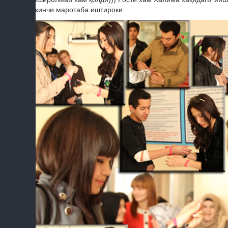
иккинчи маротаба иштироки.