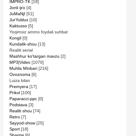
IMPRO-TK
[18]
Jonli ijro
[4]
JuMaNjI
[51]
JurYuldus
[10]
Kaktusso
[5]
Yoqimsiz ammo foydali suhbat
Kongil
[0]
Kundalik-shou
[13]
Realiti serial
Mashhur ko'targan mavzu
[2]
MP3|Video
[1070]
Muhlis Minbari
[216]
Ovoznoma
[6]
Luiza bilan
Premyera
[17]
Prikol
[100]
Paparacci-ppc
[0]
Podstava
[3]
Realiti shou
[74]
Retro
[7]
Sayyod-show
[25]
Sport
[18]
Shantaj
[6]