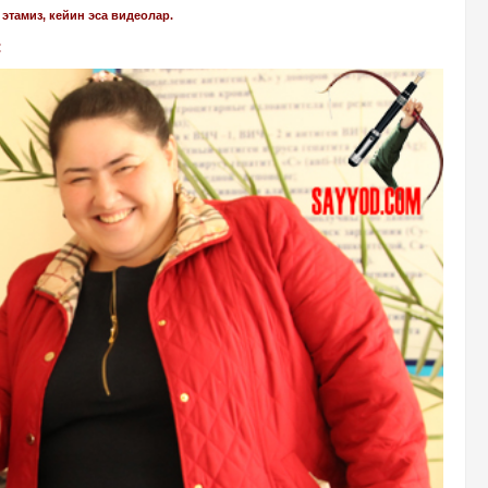
этамиз, кейин эса видеолар.
: