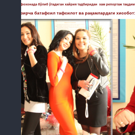
шифохонада бўлиб ўтадиган хайрия тадбиридан хам репортаж тақдим 
Хозирча батафсил тафсилот ва рақамлардаги хисобот