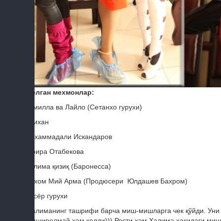
Келган мехмонлар:
Камилла ва Лайло (Сетанхо гурухи)
Алихан
Мухаммадали Искандаров
Шоира Отабекова
Халима қизиқ (Баронесса)
Илхом Мий Арма (Продюсери Юлдашев Бахром)
Бисёр гурухи
Халиманинг ташрифи барча миш-мишларга чек қўйди. Уни к
топширолмай хам қолди))) Рости хам Халима хақидаги ми