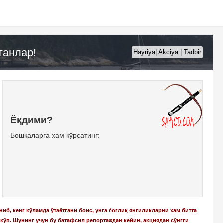
ганлар!
Hayriya| Akciya | Tadbir
Ёқдими?
Бошқаларга хам кўрсатинг:
б, кенг кўламда ўтаётгани боис, унга боғлиқ янгиликларни хам битта
кўп. Шунинг учун бу батафсил репортаждан кейин, акциядан сўнгги