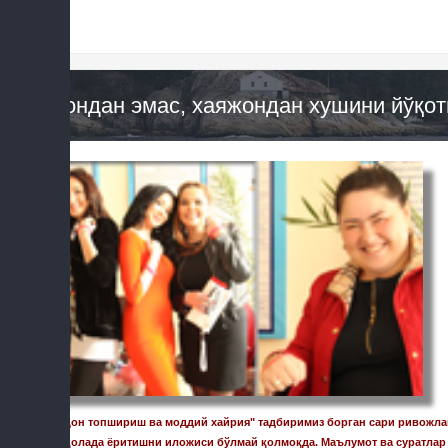
Қондан эмас, хаяжондан хушини йўқот
"Қон топшириш ва моддий хайрия" тадбиримиз борган сари ривожлани
мақолада ёритишни иложиси бўлмай қолмоқда. Маълумот ва суратлар 