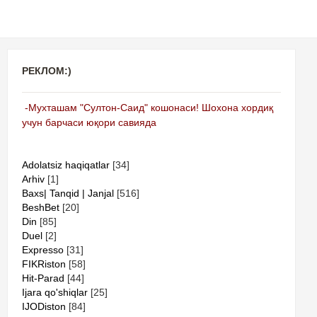
РЕКЛОМ:)
-Мухташам "Султон-Саид" кошонаси! Шохона хордиқ
учун барчаси юқори савияда
Adolatsiz haqiqatlar
[34]
Arhiv
[1]
Baxs| Tanqid | Janjal
[516]
BeshBet
[20]
Din
[85]
Duel
[2]
Expresso
[31]
FIKRiston
[58]
Hit-Parad
[44]
Ijara qo'shiqlar
[25]
IJODiston
[84]