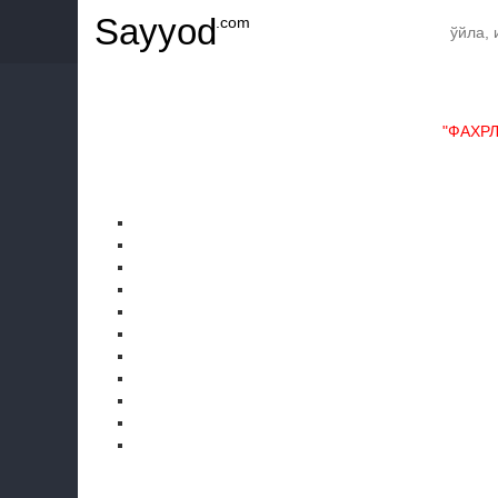
Sayyod
.com
"ФАХР