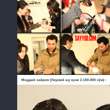
Моддий хайрия (Умумий шу куни 2.150.000 сўм) :