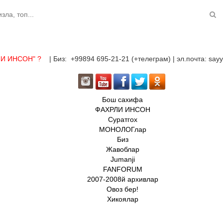
ЛИ ИНСОН"
?
| Биз: +99894 695-21-21 (+телеграм) | эл.почта: sa
Бош сахифа
ФАХРЛИ ИНСОН
Суратгох
МОНОЛОГлар
Биз
Жавоблар
Jumanji
FANFORUM
2007-2008й архивлар
Овоз бер!
Хикоялар