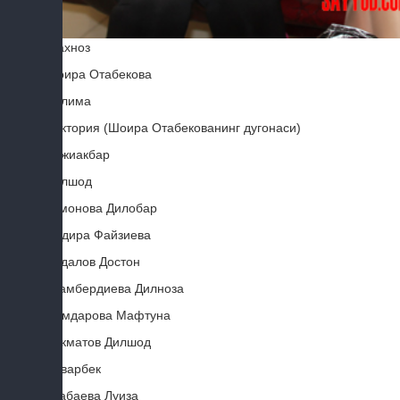
Шахноз
Шоира Отабекова
Халима
Виктория (Шоира Отабекованинг дугонаси)
Хожиакбар
Дилшод
Усмонова Дилобар
Нодира Файзиева
Бадалов Достон
Эгамбердиева Дилноза
Намдарова Мафтуна
Хикматов Дилшод
Анварбек
Атабаева Луиза