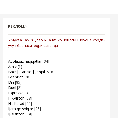
РЕКЛОМ:)
-Мухташам "Султон-Саид" кошонаси! Шохона хордиқ
учун барчаси юқори савияда
Adolatsiz haqiqatlar
[34]
Arhiv
[1]
Baxs| Tanqid | Janjal
[516]
BeshBet
[20]
Din
[85]
Duel
[2]
Expresso
[31]
FIKRiston
[58]
Hit-Parad
[44]
Ijara qo'shiqlar
[25]
IJODiston
[84]