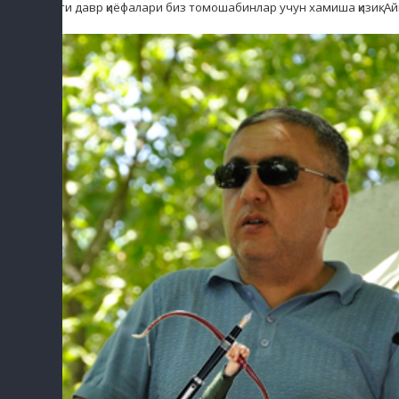
Янги давр қиёфалари биз томошабинлар учун хамиша қизиқ. Ай