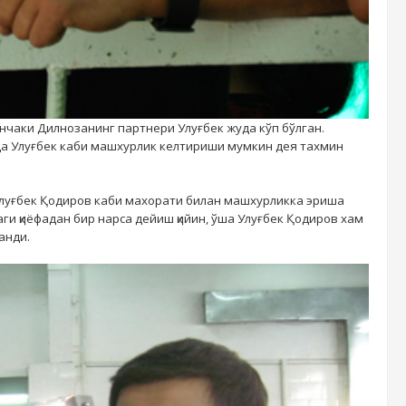
унчаки Дилнозанинг партнери Улуғбек жуда кўп бўлган.
да Улуғбек каби машхурлик келтириши мумкин дея тахмин
т Улуғбек Қодиров каби махорати билан машхурликка эриша
аги қиёфадан бир нарса дейиш қийин, ўша Улуғбек Қодиров хам
анди.