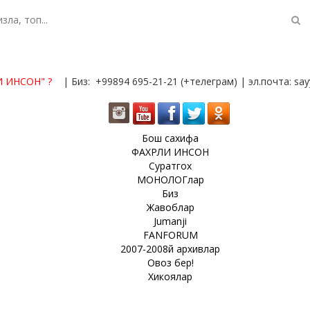
И ИНСОН"
?
| Биз: +99894 695-21-21 (+телеграм) | эл.почта: s
Бош сахифа
ФАХРЛИ ИНСОН
Суратгох
МОНОЛОГлар
Биз
Жавоблар
Jumanji
FANFORUM
2007-2008й архивлар
Овоз бер!
Хикоялар