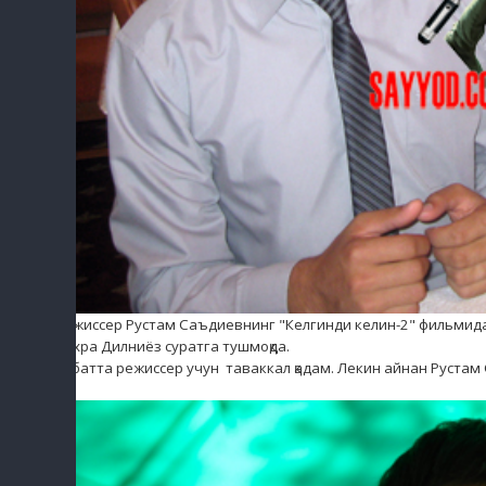
Режиссер Рустам Саъдиевнинг "Келгинди келин-2" фильмид
чехра Дилниёз суратга тушмоқда.
Албатта режиссер учун таваккал қадам. Лекин айнан Рустам