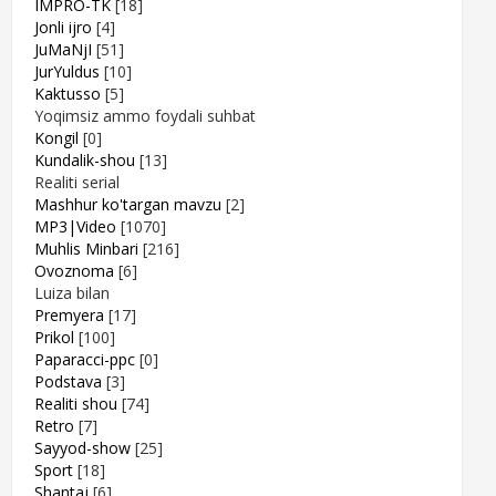
IMPRO-TK
[18]
Jonli ijro
[4]
JuMaNjI
[51]
JurYuldus
[10]
Kaktusso
[5]
Yoqimsiz ammo foydali suhbat
Kongil
[0]
Kundalik-shou
[13]
Realiti serial
Mashhur ko'targan mavzu
[2]
MP3|Video
[1070]
Muhlis Minbari
[216]
Ovoznoma
[6]
Luiza bilan
Premyera
[17]
Prikol
[100]
Paparacci-ppc
[0]
Podstava
[3]
Realiti shou
[74]
Retro
[7]
Sayyod-show
[25]
Sport
[18]
Shantaj
[6]