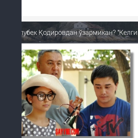
Улуғбек Қодировдан ўзармикан? "Келги