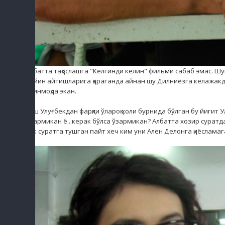
Албатта таққослашга "Келгинди келин" фильми сабаб эмас. Ш
Кейин айтишларига қараганда айнан шу Дилниёзга келажак
қилинмоқда экан.
Хўш Улуғбекдан фарқли ўлароқ холи бурнида бўлган бу йиги
олармикан ё...керак бўлса ўзармикан? Албатта хозир суратд
илк суратга тушган пайт хеч ким уни Ален Делонга қиёсламаг