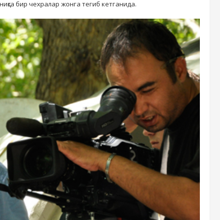
ниқса бир чехралар жонга тегиб кетганида.