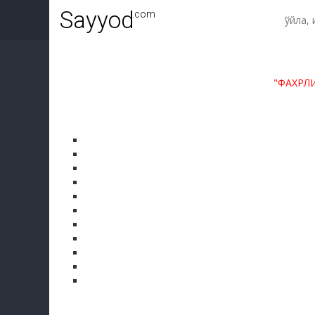
Sayyod
.com
"ФАХРЛ