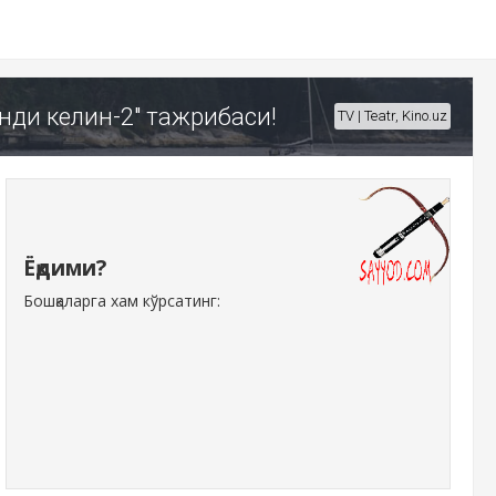
нди келин-2" тажрибаси!
TV | Teatr, Kino.uz
Ёқдими?
Бошқаларга хам кўрсатинг: