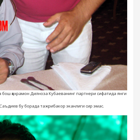
а бош қахрамон Дилноза Кубаеванинг партнери сифатида янги
 Саъдиев бу борада тажрибакор эканлиги сир эмас.