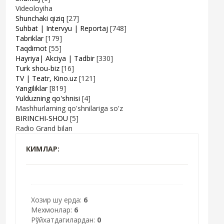
Videoloyiha
Shunchaki qiziq
[27]
Suhbat | Intervyu | Reportaj
[748]
Tabriklar
[179]
Taqdimot
[55]
Hayriya| Akciya | Tadbir
[330]
Turk shou-biz
[16]
TV | Teatr, Kino.uz
[121]
Yangiliklar
[819]
Yulduzning qo'shnisi
[4]
Mashhurlarning qo'shnilariga so'z
BIRINCHI-SHOU
[5]
Radio Grand bilan
КИМЛАР:
Хозир шу ерда:
6
Мехмонлар:
6
Рўйхатдагилардан:
0