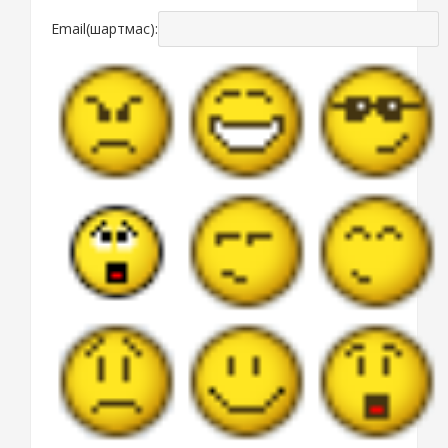
Email(шартмас):