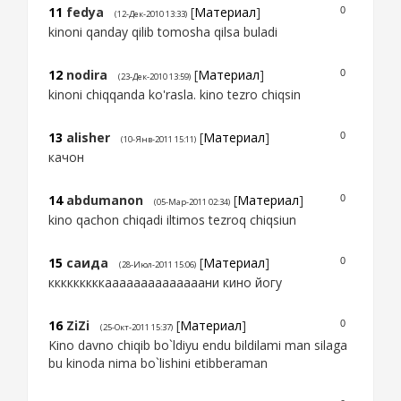
11
fedya
[
Материал
]
0
(12-Дек-2010 13:33)
kinoni qanday qilib tomosha qilsa buladi
12
nodira
[
Материал
]
0
(23-Дек-2010 13:59)
kinoni chiqqanda ko'rasla. kino tezro chiqsin
13
alisher
[
Материал
]
0
(10-Янв-2011 15:11)
качон
14
abdumanon
[
Материал
]
0
(05-Мар-2011 02:34)
kino qachon chiqadi iltimos tezroq chiqsiun
15
саида
[
Материал
]
0
(28-Июл-2011 15:06)
кккккккккаааааааааааааани кино йогу
16
ZiZi
[
Материал
]
0
(25-Окт-2011 15:37)
Kino davno chiqib bo`ldiyu endu bildilami man silaga
bu kinoda nima bo`lishini etibberaman