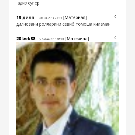
адиз супер
19
диля
[
Материал
]
0
(20-Окт-2014 23:33)
дилнозани ролларини севиб томоша киламан
20
bek88
[
Материал
]
0
(27-Янв-2015 18:10)