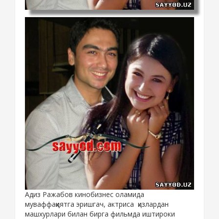
Адиз Ражабов кинобизнес оламида
муваффаққиятга эришгач, актриса
қизлардан
машхурлари билан бирга фильмда иштироки