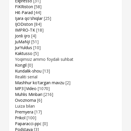
Expresso
[31]
FIKRiston
[58]
Hit-Parad
[44]
Ijara qo'shiqlar
[25]
IJODiston
[84]
IMPRO-TK
[18]
Jonli ijro
[4]
JuMaNjI
[51]
JurYuldus
[10]
Kaktusso
[5]
Yoqimsiz ammo foydali suhbat
Kongil
[0]
Kundalik-shou
[13]
Realiti serial
Mashhur ko'targan mavzu
[2]
MP3|Video
[1070]
Muhlis Minbari
[216]
Ovoznoma
[6]
Luiza bilan
Premyera
[17]
Prikol
[100]
Paparacci-ppc
[0]
Podstava
[3]