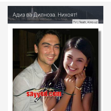
Адиз ва Дилноза. Нихоят!
TV | Teatr, Kino.uz