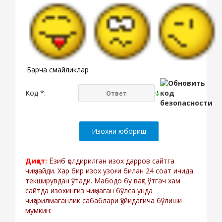
Барча смайликлар
Код *:
Диққат:
Ёзиб қолдирилган изох дарров сайтга
чиқмайди. Хар бир изох узоғи билан 24 соат ичида
текширувдан ўтади. Мабодо бу вақт ўтгач хам
сайтда изохингиз чиқмаган бўлса унда
чиқарилмаганлик сабаблари қўйидагича бўлиши
мумкин: