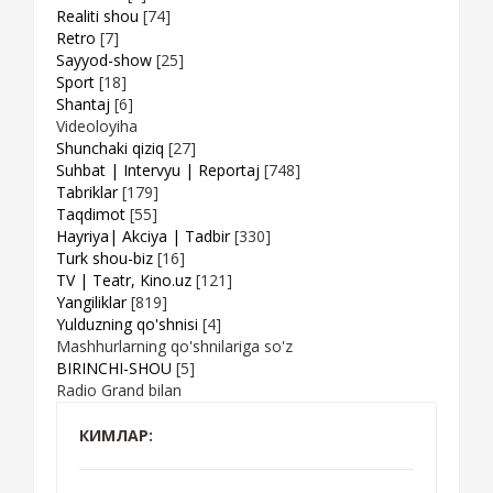
Realiti shou
[74]
Retro
[7]
Sayyod-show
[25]
Sport
[18]
Shantaj
[6]
Videoloyiha
Shunchaki qiziq
[27]
Suhbat | Intervyu | Reportaj
[748]
Tabriklar
[179]
Taqdimot
[55]
Hayriya| Akciya | Tadbir
[330]
Turk shou-biz
[16]
TV | Teatr, Kino.uz
[121]
Yangiliklar
[819]
Yulduzning qo'shnisi
[4]
Mashhurlarning qo'shnilariga so'z
BIRINCHI-SHOU
[5]
Radio Grand bilan
КИМЛАР: