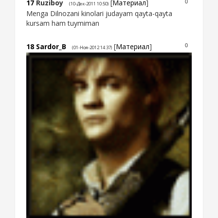
17
Ruziboy
[
Материал
]
0
(10-Дек-2011 10:50)
Menga Dilnozani kinolari judayam qayta-qayta
kursam ham tuymiman
18
Sardor_B
[
Материал
]
0
(01-Ноя-2012 14:37)