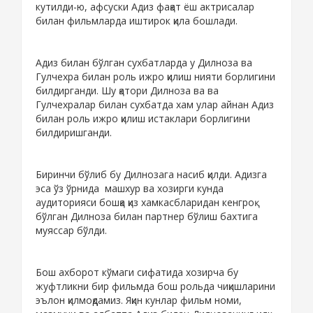
кутилди-ю, афсуски Адиз фақат ёш актрисалар
билан фильмларда иштирок қила бошлади.
Адиз билан бўлган сухбатларда у Дилноза ва
Гулчехра билан роль ижро қилиш нияти борлигини
билдирганди. Шу қатори Дилноза ва ва
Гулчехралар билан сухбатда хам улар айнан Адиз
билан роль ижро қилиш истаклари борлигини
билдиришганди.
Биринчи бўлиб бу Дилнозага насиб қилди. Адизга
эса ўз ўрнида
машхур ва хозирги кунда
аудиторияси бошқа
қиз
хамкасбларидан кенгроқ
бўлган Дилноза билан партнер бўлиш бахтига
муяссар бўлди.
Бош ахборот кўмаги сифатида хозирча бу
жуфтликни бир фильмда бош рольда чиқишларини
эълон қилмоқдамиз. Яқин кунлар фильм номи,