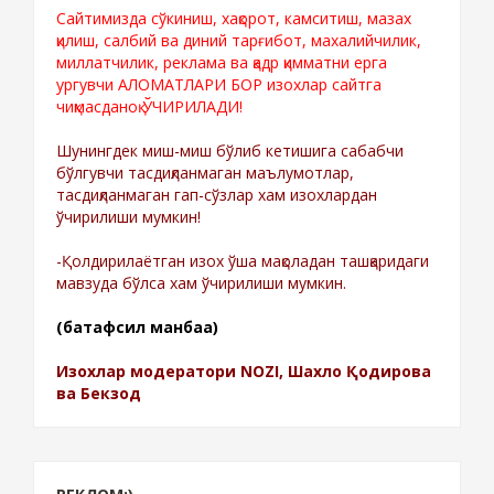
Сайтимизда сўкиниш, хақорот, камситиш, мазах
қилиш, салбий ва диний тарғибот, махалийчилик,
миллатчилик, реклама ва қадр қимматни ерга
ургувчи АЛОМАТЛАРИ БОР изохлар сайтга
чиқмасданоқ ЎЧИРИЛАДИ!
Шунингдек миш-миш бўлиб кетишига сабабчи
бўлгувчи тасдиқланмаган маълумотлар,
тасдиқланмаган гап-сўзлар хам изохлардан
ўчирилиши мумкин!
-Қолдирилаётган изох ўша мақоладан ташқаридаги
мавзуда бўлса хам ўчирилиши мумкин.
(батафсил манбаа)
Изохлар модератори NOZI, Шахло Қодирова
ва Бекзод