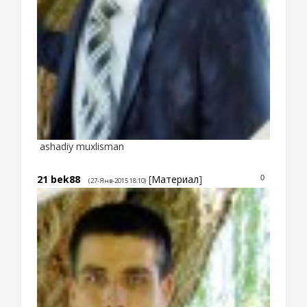
ashadiy muxlisman
21
bek88
[
Материал
]
0
(27-Янв-2015 18:10)