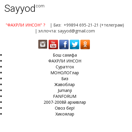
Sayyod
.com
"ФАХРЛИ ИНСОН"
?
| Биз: +99894 695-21-21 (+телеграм)
| эл.почта: sayyod@gmail.com
Бош сахифа
ФАХРЛИ ИНСОН
Суратгох
МОНОЛОГлар
Биз
Жавоблар
Jumanji
FANFORUM
2007-2008й архивлар
Овоз бер!
Хикоялар