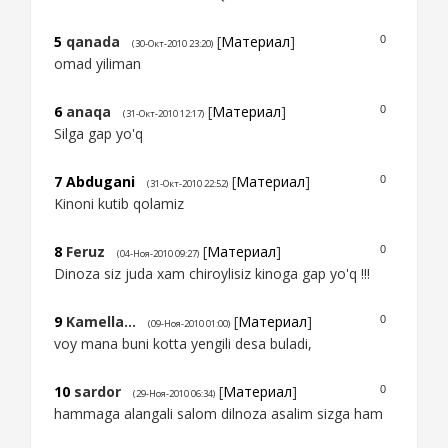
5
qanada
[
Материал
]
0
(30-Окт-2010 23:20)
omad yiliman
6
anaqa
[
Материал
]
0
(31-Окт-2010 12:17)
Silga gap yo'q
7
Abdugani
[
Материал
]
0
(31-Окт-2010 22:52)
Kinoni kutib qolamiz
8
Feruz
[
Материал
]
0
(04-Ноя-2010 09:27)
Dinoza siz juda xam chiroylisiz kinoga gap yo'q !!!
9
Kamella...
[
Материал
]
0
(09-Ноя-2010 01:00)
voy mana buni kotta yengili desa buladi,
10
sardor
[
Материал
]
0
(29-Ноя-2010 06:34)
hammaga alangali salom dilnoza asalim sizga ham