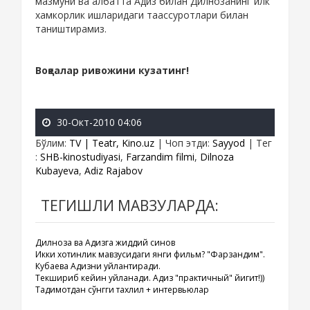
мазмуни ва албатта Адиз билан Дилнозанинг илк
хамкорлик ишларидаги таассуротлари билан
таништирамиз.
Воқеалар ривожини кузатинг!
30-Окт-2010 04:06
Бўлим
:
TV | Teatr, Kino.uz
|
Чоп этди
:
Sayyod
|
Тег
:
SHB-kinostudiyasi
,
Farzandim filmi
,
Dilnoza
Kubayeva
,
Adiz Rajabov
ТЕГИШЛИ МАВЗУЛАРДА:
Дилноза ва Адизга жиддий синов
Икки хотинлик мавзусидаги янги фильм? "Фарзандим".
Кубаева Адизни уйлантиради.
Текшириб кейин уйланади. Адиз "практичный" йигит!))
Тақдимотдан сўнгги тахлил + интервьюлар