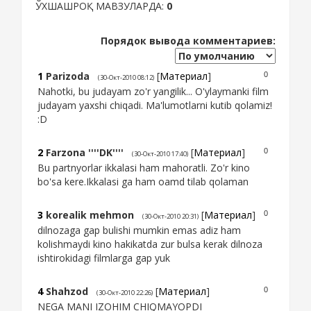
ЎХШАШРОҚ МАВЗУЛАРДА:
0
Порядок вывода комментариев:
1
Parizoda
[
Материал
]
0
(30-Окт-2010 08:12)
Nahotki, bu judayam zo'r yangilik... O'ylaymanki film
judayam yaxshi chiqadi. Ma'lumotlarni kutib qolamiz!
:D
2
Farzona ''''DK''''
[
Материал
]
0
(30-Окт-2010 17:40)
Bu partnyorlar ikkalasi ham mahoratli. Zo'r kino
bo'sa kere.Ikkalasi ga ham oamd tilab qolaman
3
korealik mehmon
[
Материал
]
0
(30-Окт-2010 20:31)
dilnozaga gap bulishi mumkin emas adiz ham
kolishmaydi kino hakikatda zur bulsa kerak dilnoza
ishtirokidagi filmlarga gap yuk
4
Shahzod
[
Материал
]
0
(30-Окт-2010 22:26)
NEGA MANI IZOHIM CHIQMAYOPDI