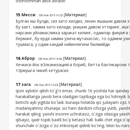
ostirvomman allox asrasin
15
Месси
[
Материал
]
(08-Ноя-2015 14:32)
Булган иш булди, сиз хато килдиз, лекин яшашни давом 
бу хает, хамма хато килади, укишни давом эттиринг, ишга
нарсани уйламасликка харакат килинг, одамлар фикрига
берманг, бу ерда хамма узича мутахассис, то одамни уз
тушмаса, у одам кандай кийинлигини билмийди.
16
Аброр
[
Материал
]
(08-Ноя-2015 14:56)
Хечкиси йок в3лканизацияга бориб, битта бахтикарони 
т3рмушга чикиб кетурасиз
17
sara
[
Материал
]
(08-Ноя-2015 15:43)
qizni aybdor qilish to`g`ri emas. chunki 16 yoshda har qanday
harakatlariga javob bera oladigan tajribaga ega bo`lolmiydi.
birinchi ayb yigitda bo`ladi. bunaqa holatda qiz judayam ojiz. l
madaniyatimiz shunaqa. siz ham dardizni ichizga yutib, yaxs
harakat qiling. yaxshi insonni uchratasiz, o`ziga oilasiga yaxs
qilsayiz, qadr topib baxtli bo`p ketasiz hali. balki chet elga o`q
shunchaki o`zizga o`ziz imkoniyat qidirib ko`ring. lekin bu na