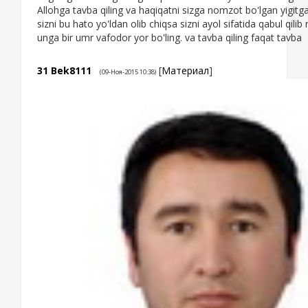
Allohga tavba qiling va haqiqatni sizga nomzot bo'lgan yigitga
sizni bu hato yo'ldan olib chiqsa sizni ayol sifatida qabul qilib
unga bir umr vafodor yor bo'ling. va tavba qiling faqat tavba
31
Bek8111
[
Материал
]
(09-Ноя-2015 10:38)