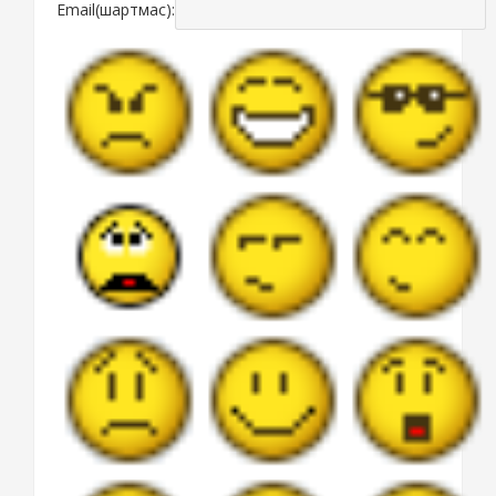
Email(шартмас):