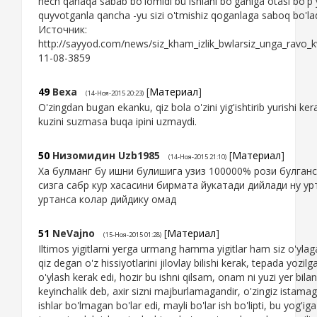
hech qanaqa sabab bo'lomidi bu ishlani bo'ganiga otasi bo'p
quyvotganla qancha -yu sizi o'tmishiz qoganlaga saboq bo'ladi
Источник:
http://sayyod.com/news/siz_kham_izlik_bwlarsiz_unga_ravo_
11-08-3859
49
Bexa
[
Материал
]
(14-Ноя-2015 20:23)
O'zingdan bugan ekanku, qiz bola o'zini yig'ishtirib yurishi ker
kuzini suzmasa buqa ipini uzmaydi.
50
Низомидин Uzb1985
[
Материал
]
(14-Ноя-2015 21:10)
Ха булманг бу ишни булишига узиз 100000% рози булганс
сизга сабр кур хасасини бирмата йукатади дийлади ну ур
уртанса колар дийдику омад
51
NeVajno
[
Материал
]
(15-Ноя-2015 01:28)
Iltimos yigitlarni yerga urmang hamma yigitlar ham siz o'yla
qiz degan o'z hissiyotlarini jilovlay bilishi kerak, tepada yozi
o'ylash kerak edi, hozir bu ishni qilsam, onam ni yuzi yer bilan
keyinchalik deb, axir sizni majburlamagandir, o'zingiz istama
ishlar bo'lmagan bo'lar edi, mayli bo'lar ish bo'lipti, bu yog'iga