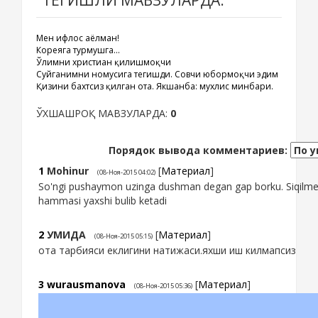
ТЕГИШЛИ МАВЗУЛАРДА:
Мен ифлос аёлман!
Кореяга турмушга...
Ўғлимни христиан қилишмоқчи
Суйганимни номусига тегишди. Совчи юбормоқчи эдим
Қизини бахтсиз қилган ота. Якшанба: мухлис минбари.
ЎХШАШРОҚ МАВЗУЛАРДА:
0
Порядок вывода комментариев:
1
Mohinur
[
Материал
]
(08-Ноя-2015 04:02)
So'ngi pushaymon uzinga dushman degan gap borku. Siqilmen 
hammasi yaxshi bulib ketadi
2
УМИДА
[
Материал
]
(08-Ноя-2015 05:15)
ота тарбияси еклигини натижаси.яхши иш килмапсиз
3
wurausmanova
[
Материал
]
(08-Ноя-2015 05:36)