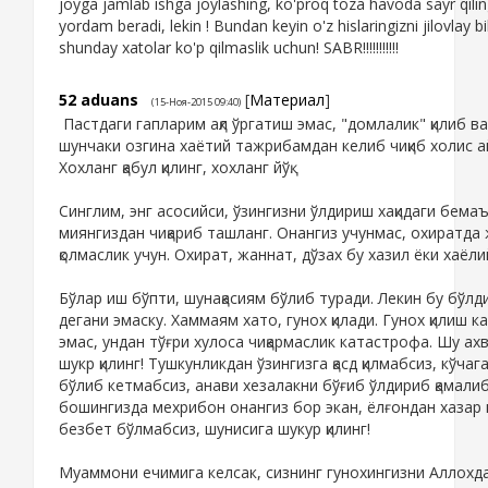
joyga jamlab ishga joylashing, ko'proq toza havoda sayr qili
yordam beradi, lekin ! Bundan keyin o'z hislaringizni jilovlay b
shunday xatolar ko'p qilmaslik uchun! SABR!!!!!!!!!!!
52
aduans
[
Материал
]
(15-Ноя-2015 09:40)
Пастдаги гапларим ақл ўргатиш эмас, "домлалик" қилиб ва
шунчаки озгина хаётий тажрибамдан келиб чиқиб холис а
Хохланг қабул қилинг, хохланг йўқ.
Синглим, энг асосийси, ўзингизни ўлдириш хақидаги бема
миянгиздан чиқариб ташланг. Онангиз учунмас, охиратда
қолмаслик учун. Охират, жаннат, дўзах бу хазил ёки хаёли
Бўлар иш бўпти, шунақасиям бўлиб туради. Лекин бу бўлди
дегани эмаску. Хаммаям хато, гунох қилади. Гунох қилиш 
эмас, ундан тўғри хулоса чиқармаслик катастрофа. Шу ах
шукр қилинг! Тушкунликдан ўзингизга қасд қилмабсиз, кўчаг
бўлиб кетмабсиз, анави хезалакни бўғиб ўлдириб қамали
бошингизда мехрибон онангиз бор экан, ёлғондан хазар 
безбет бўлмабсиз, шунисига шукур қилинг!
Муаммони ечимига келсак, сизнинг гунохингизни Аллохда