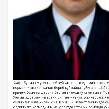
Хафа булмангу узингиз еб куйган экансизда, минг яхши 
нормални киз хеч качон бериб куймайди туйигача. Шай
причем. Узингиз шароит берган экансизку хаммасига. То
Хамма ишда хам чегарани билган маъкул. Бир нарсага ха
онангизни уйлаб колибсиз. Шу ишни килаетганингизда он
олдингизга келмадими? Ие у вактда еттинчи осмонда уч