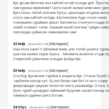
йук десам йигитим яна кайтиб кетиб колади деб. Йукот
хам куркиш мумкинми? Сизга насиб килмаганми минг ури
йукотасиз. Насиб килгани булса, оркасидан югурмасангиз
колса хам кайтиб келади. Бахтингизни Худо очсин сизни.
очилишини сураймиз факат бахтингиз очилгунга кадар 
севиб колманг тагин. Хакикий насиб килгани туйдан кейи
Халолидан куймасин хаммамизни хам!
32
ledy
[
Материал
]
(09-Ноя-2015 11:00)
Уша бола кани? У уйланмаганми, уни топиб ушанга турму
шантаж килинг керак булса.... Менимча аклингиз етади бу
Утирволиб узингизни егандан фойда йук.
33
ledy
[
Материал
]
(09-Ноя-2015 11:02)
Ота бор йуклигини тарбияга ахамяти йук. Отасиз булиб 
тарбияли кизлар куп. Бу киз билан хам битта хато содир
фикрларидан умуман енгилтак кизга ухшамайди. Отаси, 6
була туриб шулардан хайикмай бузуклик килаётганлар ха
Хаммаси одамни узига боглик.
34
Dilya
[
Материал
]
(09-Ноя-2015 11:48)