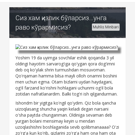
Сиз хам қизлик бўларсиз...унга
раво кўрармисиз?
Muhlis Minbari
Yoshim 19 da uyimga sovchilar eshik qoqanda 3 yil
oldingi hayotim sarvarog'iga qo'ygan qora dog'imni
deb oq ko'ylak shrin turmushdan mosuvoman.
Qo'rqaman hamma bilsa mayli olloh onamni boshini
men uchun egma. Otam bizlarni uydan haydagani,
og'il farzand ko'rishni hohlagani uchunmi og'il bola
zotidan nafratlanardim. Balki tog'ri ish qilgandurman.
Ishondm bir yigitga ko'ngil qo'ydim. Qiz bola qancha
uizoqlasang shuncha yaqin keladi degan narsani
o'sha paytda chunganman. Oldiniga sevaman deb
yurgan bolani mensimay keyin u mendan
uzoqlashishni boshlaganida sevib qolibmanaaaa? O'zi
zo'rg'a kun ko'rib, qizlarini zo'rg'a ham ona ham ota