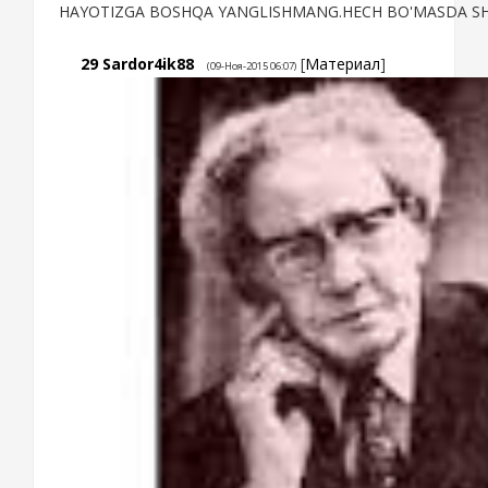
HAYOTIZGA BOSHQA YANGLISHMANG.HECH BO'MASDA S
29
Sardor4ik88
[
Материал
]
(09-Ноя-2015 06:07)