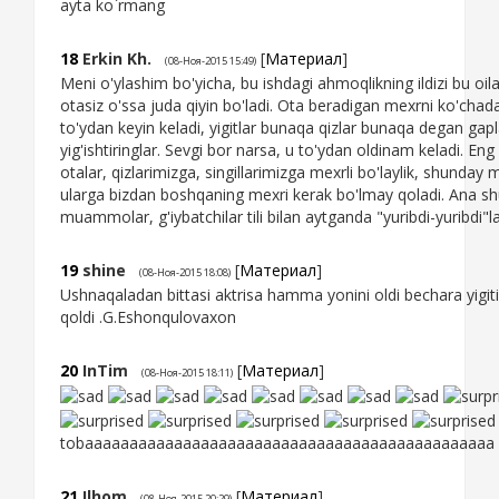
ayta ko`rmang
18
Erkin Kh.
[
Материал
]
(08-Ноя-2015 15:49)
Meni o'ylashim bo'yicha, bu ishdagi ahmoqlikning ildizi bu oila
otasiz o'ssa juda qiyin bo'ladi. Ota beradigan mexrni ko'chada
to'ydan keyin keladi, yigitlar bunaqa qizlar bunaqa degan gapl
yig'ishtiringlar. Sevgi bor narsa, u to'ydan oldinam keladi. En
otalar, qizlarimizga, singillarimizga mexrli bo'laylik, shunday m
ularga bizdan boshqaning mexri kerak bo'lmay qoladi. Ana 
muammolar, g'iybatchilar tili bilan aytganda "yuribdi-yuribdi"l
19
shine
[
Материал
]
(08-Ноя-2015 18:08)
Ushnaqaladan bittasi aktrisa hamma yonini oldi bechara yigit
qoldi .G.Eshonqulovaxon
20
InTim
[
Материал
]
(08-Ноя-2015 18:11)
tobaaaaaaaaaaaaaaaaaaaaaaaaaaaaaaaaaaaaaaaaaaaaaa
21
Ilhom
[
Материал
]
(08-Ноя-2015 20:29)