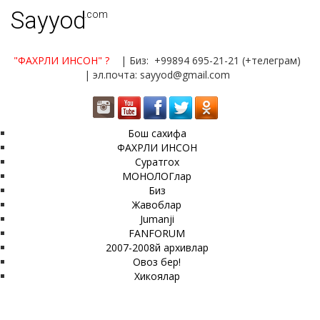
Sayyod
.com
"ФАХРЛИ ИНСОН"
?
| Биз: +99894 695-21-21 (+телеграм)
| эл.почта: sayyod@gmail.com
Бош сахифа
ФАХРЛИ ИНСОН
Суратгох
МОНОЛОГлар
Биз
Жавоблар
Jumanji
FANFORUM
2007-2008й архивлар
Овоз бер!
Хикоялар