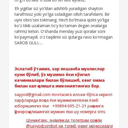
Eh yigitlar siz yo'ldan adshtrb yuradigan shayton
tarafmisiz yoki yo'lga soladigan olloh tarafidami. Bir
uyni obro'sini tokmang. Hech bo'lmasa qizini yo'liga
ko'z tikib uzataman to'y ko'raman degan onalarga
rahmiz kelsin. O'shanda menday yuzi qoralar soni
ko'paymaydi. o'z taqdirini siz qizlarga ravo ko'rmagan
SAROB GULI.....
Эслатиб ўтамиз, хар якшанба мухлислар
куни бўлиб, ўз муаммо ёки кўнгил
кечинмалари билан бўлишиб, кенг омма
билан хал қилишга имкониятингиз бор.
sayyod@gmail.com почтасига иложи бўлса кирилл
харфларида воқеа ёки муаммоингизни ёзиб
юборишингиз ёки +99894 695-21-21 рақамига
қўнғироқ қилишингиз мумкин ёки шу номерга sms.
Шунингдек, эндиликда телеграм орқали
@sayyodcombot ни топиб унинг менюсидаги