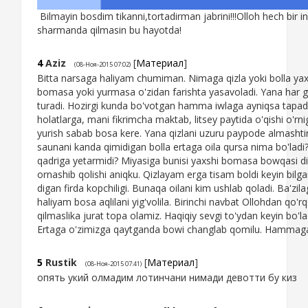
Bilmayin bosdim tikanni,tortadirman jabrini!!!Olloh hech bir i
sharmanda qilmasin bu hayotda!
4
Aziz
[
Материал
]
(08-Ноя-2015 07:02)
Bitta narsaga haliyam chumiman. Nimaga qizla yoki bolla yax
bomasa yoki yurmasa o'zidan farishta yasavoladi. Yana har ga
turadi. Hozirgi kunda bo'votgan hamma iwlaga ayniqsa tapad
holatlarga, mani fikrimcha maktab, litsey paytida o'qishi o'rni
yurish sabab bosa kere. Yana qizlani uzuru paypode almashtir
saunani kanda qimidigan bolla ertaga oila qursa nima bo'ladi??
qadriga yetarmidi? Miyasiga bunisi yaxshi bomasa bowqasi d
ornashib qolishi aniqku. Qizlayam erga tisam boldi keyin bilg
digan firda kopchiligi. Bunaqa oilani kim ushlab qoladi. Ba'zi
haliyam bosa aqlilani yig'volila. Birinchi navbat Ollohdan qo'r
qilmaslika jurat topa olamiz. Haqiqiy sevgi to'ydan keyin bo'lad
Ertaga o'zimizga qaytganda bowi changlab qomilu. Hammaga
5
Rustik
[
Материал
]
(08-Ноя-2015 07:41)
опять укий олмадим лотинчани нимади девотти бу киз