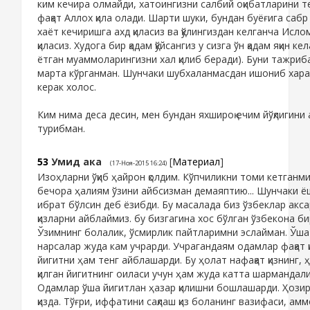
ким кечира олмайди, хатоингизни салбий оқибатларини 
фақат Аллох қила олади. Шарти шуки, бундан буёғига сабр 
хаёт кечиришга ахд қиласиз ва қўлингиздан келганча Исло
қиласиз. Худога бир қадам қўйсангиз у сизга ўн қадам яқин к
ётган муаммоларингизни хал қилиб беради). Буни тажриб
марта кўрганман. Шунчаки шубхаланмасдан ишониб хара
керак холос.
Ким нима деса десин, мен бундан яхшироқ ечим йўқлигини 
турибман.
53
Умид ака
[
Материал
]
(17-Ноя-2015 16:24)
Изоҳларни ўқиб ҳайрон қолдим. Кўпчиликни томи кетганми
бечора ҳалиям ўзини айбсизман демаяптию... Шунчаки ёш
ибрат бўлсин деб ёзибди. Бу масалада биз ўзбеклар акс
қизларни айблаймиз. бу бизгагина хос бўлган ўзбекона би
Ўзимнинг болалик, ўсмирлик пайтларимни эслайман. Ўша
нарсалар жуда кам учрарди. Учрагандаям одамлар фақат қ
йигитни ҳам тенг айблашарди. Бу ҳолат нафақат қизнинг,
қилган йигитнинг оиласи учун ҳам жуда катта шармандали
Одамлар ўша йигитлан ҳазар қилишни бошлашарди. Ҳозир
қизда. Тўғри, иффатини сақлаш қиз боланинг вазифаси, амм