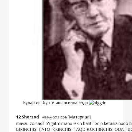
Булар иш бупти ишласинла энди
12
Sherzod
[
Материал
]
(08-Ноя-2015 12:04)
mavzu zo'r.aqil o'rgatmimanu lekin bahtli bo'p ketasiz hudo 
BIRINCHISI HATO IKKINCHISI TAQDIR.UCHINCHISI ODAT 