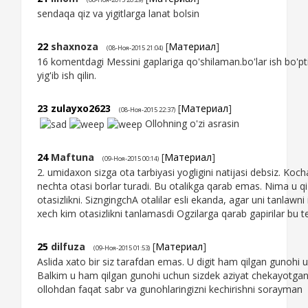
sendaqa qiz va yigitlarga lanat bolsin
22
shaxnoza
[
Материал
]
(08-Ноя-2015 21:04)
16 komentdagi Messini gaplariga qo'shilaman.bo'lar ish bo'pti.
yig'ib ish qilin.
23
zulayxo2623
[
Материал
]
(08-Ноя-2015 22:37)
Ollohning o'zi asrasin
24
Maftuna
[
Материал
]
(09-Ноя-2015 00:14)
2. umidaxon sizga ota tarbiyasi yogligini natijasi debsiz. Koc
nechta otasi borlar turadi. Bu otalikga qarab emas. Nima u qi
otasizlikni. SizngingchA otalilar esli ekanda, agar uni tanlawni
xech kim otasizlikni tanlamasdi Ogzilarga qarab gapirilar bu
25
dilfuza
[
Материал
]
(09-Ноя-2015 01:53)
Aslida xato bir siz tarafdan emas. U digit ham qilgan gunohi 
Balkim u ham qilgan gunohi uchun sizdek aziyat chekayotgand
ollohdan faqat sabr va gunohlaringizni kechirishni sorayman