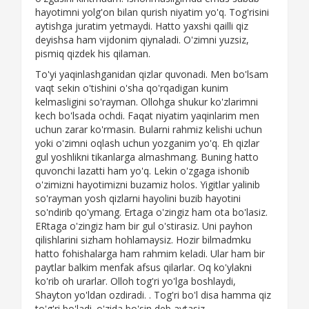
hayotimni yolg'on bilan qurish niyatim yo'q. Tog'risini
aytishga juratim yetmaydi. Hatto yaxshi qailli qiz
deyishsa ham vijdonim qiynaladi. O'zimni yuzsiz,
pismiq qizdek his qilaman.
To'yi yaqinlashganidan qizlar quvonadi. Men bo'lsam
vaqt sekin o'tishini o'sha qo'rqadigan kunim
kelmasligini so'rayman. Ollohga shukur ko'zlarimni
kech bo'lsada ochdi. Faqat niyatim yaqinlarim men
uchun zarar ko'rmasin. Bularni rahmiz kelishi uchun
yoki o'zimni oqlash uchun yozganim yo'q. Eh qizlar
gul yoshlikni tikanlarga almashmang. Buning hatto
quvonchi lazatti ham yo'q. Lekin o'zgaga ishonib
o'zimizni hayotimizni buzamiz holos. Yigitlar yalinib
so'rayman yosh qizlarni hayolini buzib hayotini
so'ndirib qo'ymang. Ertaga o'zingiz ham ota bo'lasiz.
ERtaga o'zingiz ham bir gul o'stirasiz. Uni payhon
qilishlarini sizham hohlamaysiz. Hozir bilmadmku
hatto fohishalarga ham rahmim keladi. Ular ham bir
paytlar balkim menfak afsus qilarlar. Oq ko'ylakni
ko'rib oh urarlar. Olloh tog'ri yo'lga boshlaydi,
Shayton yo'ldan ozdiradi. . Tog'ri bo'l disa hamma qiz
to'g'ri bo'ladi. o'zida bo'sin deb aytasiz.