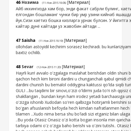
46
Нозима
[
Материал
]
(11-Ноя-2015 18:08)
Айб иккингизда хам бор, энди факат сабрли булинг, хаёт
ёлгондан бошламанг чунки бир умр узини кийнаб яшашд
йук.Сизи хаётиз бошка кизларга урнак булсин. У йигитга 
кайтар дунё кайтади уз жавобин айтади ...
47
Saisha
[
Материал
]
(11-Ноя-2015 18:19)
ollohdan astoyidil kechirim sorasez kechiradi. bu kunlariziya
baxtiz ochilib.
48
Sevar
[
Материал
]
(12-Ноя-2015 11:20)
Hayrli kun! avvalo o'zgalaga maslahat berishdan oldin shuni b
qachon hech kim bironi dardini u chunganchali qabul qimidi ch
dardini chunish bu bemalol oddiygina kaktussi qo'lda siqib tur
GULI ...bu taqdirni bir sinovi,o'zizi o'ldirmi juda to'ri ish qipsi
shakllangan , bundan keyn ham irodez yetadi barchaasiga un
o'zizga ishonib Xudodan so'ren qalbizga hotirjamli berishini s
bo'gan afsuslanish befoyda hech kimdan nafratlanmen hech
tilamen ...Xudo nima bersa shu bo'ladi sizi etganiz bilan ulag
..Bu yoda Otasiz Onasiz o'zi kotta bogan insonla min qancha-
tarbiya odami o'z o'ziga baho berishi va o'zini tutishi.. Otasiz