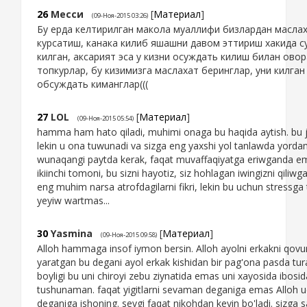
26
Месси
[
Материал
]
(09-Ноя-2015 03:26)
Бу ерда келтирилган макола муаллифи бизлардан маслах
курсатиш, канака килиб яшашни давом эттириш хакида 
килган, аксарият эса у кизни осуждать килиш билан овор
топкурлар, бу кизимизга маслахат беринглар, уни килган
обсуждать киманглар(((
27
LOL
[
Материал
]
(09-Ноя-2015 05:54)
hamma ham hato qiladi, muhimi onaga bu haqida aytish. bu
lekin u ona tuwunadi va sizga eng yaxshi yol tanlawda yordam
wunaqangi paytda kerak, faqat muvaffaqiyatga eriwganda e
ikiinchi tomoni, bu sizni hayotiz, siz hohlagan iwingizni qiliwga
eng muhim narsa atrofdagilarni fikri, lekin bu uchun stressga 
yeyiw wartmas...
30
Yasmina
[
Материал
]
(09-Ноя-2015 09:58)
Alloh hammaga insof iymon bersin. Alloh ayolni erkakni qovu
yaratgan bu degani ayol erkak kishidan bir pag'ona pasda tura
boyligi bu uni chiroyi zebu ziynatida emas uni xayosida ibosida
tushunaman. faqat yigitlarni sevaman deganiga emas Alloh 
deganiga ishoning. sevgi faqat nikohdan keyin bo'ladi. sizga s