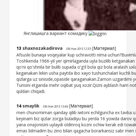
Янглишишга вариант комадику
13
shaxnozakadirova
[
Материал
]
(08-Ноя-2015 12:37)
Afsuski bunaqa voqeyalar kup uchravotti nima uchun?Buvimla
Toshkenda 1966-yil yer qimirlaganda uyla buzilib ketganak
qo'ni qo'shnila bir bulib supada o'g'il bola qiz bola aralash uxl
keganakan lekin usha paytda ibo xayo tushunchalari kuchli bu
qizlarga uz siniside,opaside qaraganakan.Zamon uzgardimi yo
Turisini etganda mehr oqibat yuq xozir.Qizni ayblash ham notu
quldan chiqadi.
14
smaylik
[
Материал
]
(08-Ноя-2015 13:44)
men chunomiman qanday qilib iwtoni echilguncha ex tavba u
keyinam biz qizlar zorga buladiyu bu yerda 16 yowda darov
yana onajonisini uylaydi oldinroq kozni ochiw kerak edi tow
emas bilmadim bu zino bilan qagacha borarkansiz sabr men 