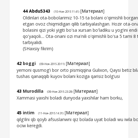
44
Abdu5343
[
Материал
]
(10-Ноя-2015 11:41)
Oldinlari ota-bobolarimiz 10-15 ta bolani o'qimishli borgan
etgan ovoz chiqmidigan qilib tarbiyalashgan. Hozir ota-ona
bolasini qizi yoki yigiti bo'sa xursan bo'ladiku u yog'ini end
qo'yaqoli.... Ota-onani ozi ma'nili o'qimishli bo'sa 5 tami 8
tarbiyalidi.
(SHaxsiy fikrim)
42
boggi
[
Материал
]
(09-Ноя-2015 20:11)
yemoni qusmog'i bor orto pismiqqina Gulixon, Qaysi betiz bil
tushas qanaqqib kuyov bolani koziga qarisiz bolg'usi
43
Murodilla
[
Материал
]
(09-Ноя-2015 23:29)
Xammasi yaxshi boladi dunyoda yaxshilar ham borku,
45
intim
[
Материал
]
(11-Ноя-2015 14:31)
qilg'ilni qb qoyb afsuslanwni qiz bolada uyat boladi wu iwla 
ociw keregdi.