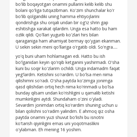
bo'lib boqayotgan onamni pullarini kelib kelib shu
bolani qo'liga tutqazibman. Ko'zim shunchalar ko'r
bo'lib qolgandiki uning hamma ehtiyojlarini
qondirishga shu orqali undan bir og'iz shrin gap
eshitishga xarakat qilardim. Unga esa hatto bu ham
ozlik qildi. Qo'llari yugurib ko'zlari hirs bilan
qaraganiga ham ahamiyat bermay qo'ygan ekanman.
U sekin sekin meni qo'llariga o'rgatib oldi. So'ngra.....
yo'q buni uham hohlamagan edi. Hatto bu ish
bo'lganidan keyin qo'rqib ketganini yashirmadi. O'sha
kuni bu soqir ko'zlarim ochildi. Unga indamadm faqat
yeg'lardm. Ketishini so'rardim. U bo'lsa men nima
qilishimni so'radi. O'sha paytda ko'zimga jonimga
qasd qilishdan ortiq hech nima ko'rinmadi u bo'lsa
bunday qilsam undan ko'rishligini u qamalib ketishi
mumkinligini aytdi. Shundaham o'zini o'yladi.
Sevardim jonimdan ortiq ko'rardim shuning uchun u
bilan qolishni so'radim yalindim. E ahmoq qiz osha
paytda onamni yuzi shuvut bo'lishi bu isnotni
ko'tarish qiyinligini emas uni yoqotmaslikni
o'ylabman. Eh mening 16 yoshim.