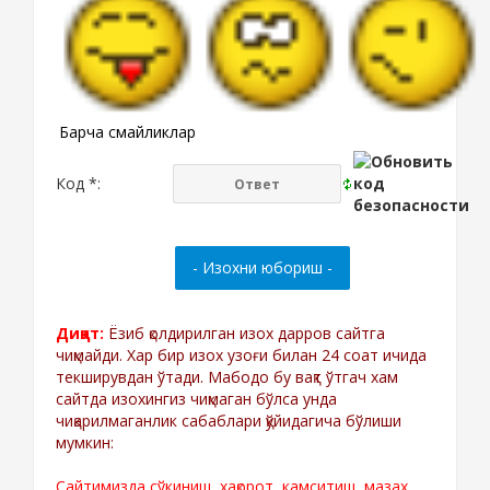
Барча смайликлар
Код *:
Диққат:
Ёзиб қолдирилган изох дарров сайтга
чиқмайди. Хар бир изох узоғи билан 24 соат ичида
текширувдан ўтади. Мабодо бу вақт ўтгач хам
сайтда изохингиз чиқмаган бўлса унда
чиқарилмаганлик сабаблари қўйидагича бўлиши
мумкин:
Сайтимизда сўкиниш, хақорот, камситиш, мазах