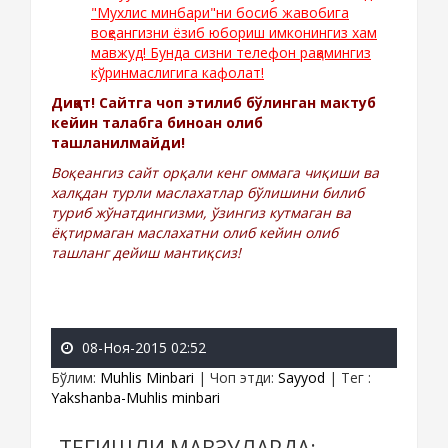
"Мухлис минбари"ни босиб жавобига
воқеангизни ёзиб юбориш имконингиз хам
мавжуд! Бунда сизни телефон рақамингиз
кўринмаcлигига кафолат!
Диққат! Сайтга чоп этилиб бўлинган мактуб
кейин талабга биноан олиб
ташланилмайди!
Воқеангиз сайт орқали кенг оммага чиқиши ва
халқдан турли маслахатлар бўлишини билиб
туриб жўнатдингизми, ўзингиз кутмаган ва
ёқтирмаган маслахатни олиб кейин олиб
ташланг дейиш мантиқсиз!
08-Ноя-2015 02:52
Бўлим
:
Muhlis Minbari
|
Чоп этди
:
Sayyod
|
Тег
:
Yakshanba-Muhlis minbari