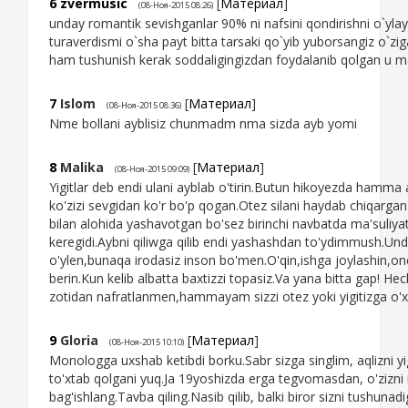
6
zvermusic
[
Материал
]
(08-Ноя-2015 08:26)
unday romantik sevishganlar 90% ni nafsini qondirishni o`ylay
turaverdismi o`sha payt bitta tarsaki qo`yib yuborsangiz o`ziga
ham tushunish kerak soddaligingizdan foydalanib qolgan u m
7
Islom
[
Материал
]
(08-Ноя-2015 08:36)
Nme bollani ayblisiz chunmadm nma sizda ayb yomi
8
Malika
[
Материал
]
(08-Ноя-2015 09:09)
Yigitlar deb endi ulani ayblab o'tirin.Butun hikoyezda hamma 
ko'zizi sevgidan ko'r bo'p qogan.Otez silani haydab chiqarga
bilan alohida yashavotgan bo'sez birinchi navbatda ma'suliyatn
keregidi.Aybni qiliwga qilib endi yashashdan to'ydimmush.Und
o'ylen,bunaqa irodasiz inson bo'men.O'qin,ishga joylashin,
berin.Kun kelib albatta baxtizzi topasiz.Va yana bitta gap! H
zotidan nafratlanmen,hammayam sizzi otez yoki yigitizga o
9
Gloria
[
Материал
]
(08-Ноя-2015 10:10)
Monologga uxshab ketibdi borku.Sabr sizga singlim, aqlizni yi
to'xtab qolgani yuq.Ja 19yoshizda erga tegvomasdan, o'zizni 
bag'ishlang.Tavba qiling.Nasib qilib, balki biror sizni tushunad