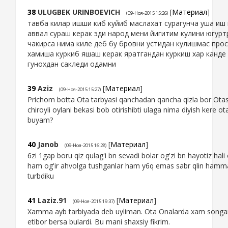
38
ULUGBEK URINBOEVICH
[
Материал
]
(09-Ноя-2015 15:26)
тавба килар ишши киб куйиб маслахат сурагунча уша иш
аввал сураш керак эди народ мени йигитим кулини югур
чакирса нима киле деб бу бровни устидан кулишмас про
хамиша куркиб яшаш керак яратгандан куркиш хар канде
гунохдан сакледи одамни
39
Aziz
[
Материал
]
(09-Ноя-2015 15:27)
Prichom botta Ota tarbyasi qanchadan qancha qizla bor Otasi
chiroyli oylani bekasi bob otirishibti ulaga nima diyish kere o
buyam?
40
Janob
[
Материал
]
(09-Ноя-2015 16:28)
6zi 1gap boru qiz qulag'i bn sevadi bolar og'zi bn hayotiz hali
ham og'ir ahvolga tushganlar ham y6q emas sabr qlin hamm
turbdiku
41
Laziz.91
[
Материал
]
(09-Ноя-2015 19:37)
Xamma ayb tarbiyada deb uyliman. Ota Onalarda xam songa
etibor bersa bulardi. Bu mani shaxsiy fikrim.