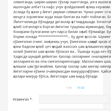
севилганда, ширин-ширин сўзлар эшитганда, унга ишонган
ишончдан албатта нафс учун фойдаланиб қолиш керакми 
Аслида бу қизни у йигит умуман севмаган. Чунки унинг ота
меҳрга зорлигини жуда яхши билган ва пайт пойлаган. Бо
Йигитчиликда бўладида деганлар қаттиқ адашади. Енгилт
қилиб олганларга борган йигитни тушуниш мумкиндир, бир
бокирани булғаганни ҳеч нарса билан оқлаб бўлмайди. Бун
борми зонада ***************... Бу дунё қасосли. Шунинг
кўзингизни очинг, мақтаниш учун, ўзингизни ҳақиқий эркак 
қизни бадном қилиб ҳеч қандай жазосиз ҳам қолишингиз му
келиб ўзингиз ҳам қизлик бўласиз ва... Ўшанда жуда кеч б
Ҳадисда шундай дейилган: Қизлар сизларнинг оналаринги
аёлларингиз ва опа-сингилларингиздир. Миллатимиз ша
қилишни ҳам ўрганайлик. Қизлар сизлар ҳам хингир-хингир
йигитларни кўзини очавермасдан мағрурроқ бўлинг. Қайс
қизлари мағрур бўлса, йигитлари ҳам мард бўлади.
1-50
51-52
Исмингиз *: