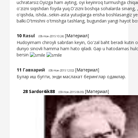
uchratarsiz.Oyizga ham ayting, oyi keyinroq turmushga chiq
o'zizni siqishdan foyda yuq.O'zizni boshqa sohalarda sinang,
o'qishda, ishda...sekin-asta yutuqlarga erisha boshlasangiz yen
balki.O'tmishni o'tmishga tashlang, bugundan yangi hayot b
10
Rasul
[
Материал
]
(08-Ноя-2015 10:24)
Hudoyimam chiroyli sabrdan keyin, Go'zal baht beradi kutin o
dunyo sinovli hamma ham hato qiladi. Gap u hatodamas hul
bersin
11
Гавхарий
[
Материал
]
(08-Ноя-2015 12:02)
Булар иш бупти, энди маслахат беринглар одамлар.
28
Sardor4ik88
[
Материал
]
(09-Ноя-2015 06:05)