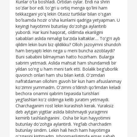
Kunlar o'ta boshladi. Ortidan oylar. Endi na shrin
so'zlar bor edi. to'gri u ortiq menga qo'lini ham
tekkazgani yo'q lekin Otasiz turtkilar bilan o'sgan
bo'lsamda hozir o'sha kunlarni qadriga yetyapman. U
keyingi hayotimni butunlay do'zohga aylantirib
yubordi. Har kuni haqorat, oldimda ekanligini
sabablari aslida nimaligi ba'zida kaltaklar.... To'g'ri ayb
qildim lekin buni biz qildikku? Olloh jazoyimni shundoh
ham beryapti lekin nega u meni buncha azoblaydi?
Buni sababini bilmayman hatto hozirham. Bularga
sabrim yetmadi. Aslida mahsat ham shundamidi bir
yildan so'ng u ham meni tark etti. Bolalik beg'uborlik
quvonch onlari ham shu bilan ketdi. O'zimdan
nafratdaman ollohim guvoh bir kun ham afsuslanmay
ko'zimni yummadm. O'zimni o'ldirish qo'limdan keladi
bechora onamni qabrim tepasida turishlari
yeg'lashlari ko'z oldimga kelib juratim yetmaydi.
Charchaganim rost lekin kurashish kerak. Yuraksiz
deb aytgan yigitlar aslida bilishmaydi yuragimni
kemirib tashlashganini . Osha bir kun hayyotimni
butunlay do'zohga aylantirdi. Yeg'lab charchadim
butunlay sindim. Lekin hali hech ham hayotimga
o'zgasini kiritmadm. Ishonmasligimda emas sabab