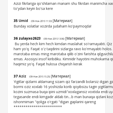
Azizi fikrlariga qo'shilaman manam shu fikrdan manimcha xaq
to'ydan keyin bo'sa kere
35
Umid
[
Материал
]
(09-Ноя-2015 11:53)
Bunday xolatlar xozirda judaham ko'paymoqda!
36
zulayxo2623
[
Материал
]
(09-Ноя-2015 13:06)
Bu yerda hech kim hech kimdan maslahat so'ramayabti. Qiz o
ham yo'q. Faqat o'z taqdirini sizlarga ravo ko'rmayabti holos. 
marotaba emas ming marotaba qilib o'zini farishta qilguvchil
emas. Asosiysi insof kiribdiku. Kimnidir hayotini muhokama qi
haqimiz yo'q. Faqat hulosa chiqarish kerak
37
Aziz
[
Материал
]
(09-Ноя-2015 15:25)
Yigitlar qizlarni aldamang sizam qiz farzandli bolarsiz digan g
bormi oziz xoxlab 16 yoshizda korib qoyibsizu tagin yigitlarm
kozini suzmasa buqa ipini uzmidi"xoxlagansiz voxtida endi 
tegasande endi kimgadir aldab tin....b man bunaqa qizlani koz
ishonmiman "qoliga o'rgati "digan gaplarini qareng
************************