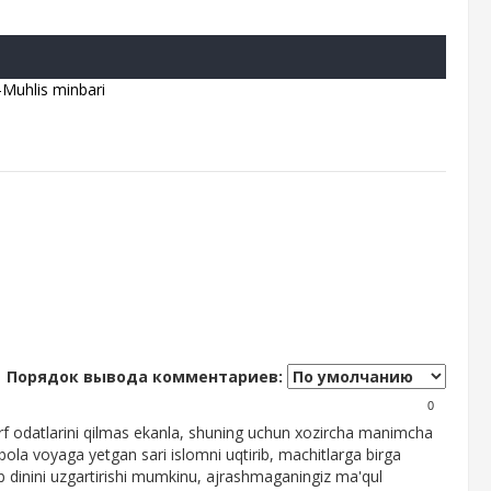
Muhlis minbari
Порядок вывода комментариев:
0
 urf odatlarini qilmas ekanla, shuning uchun xozircha manimcha
bola voyaga yetgan sari islomni uqtirib, machitlarga birga
lib dinini uzgartirishi mumkinu, ajrashmaganingiz ma'qul