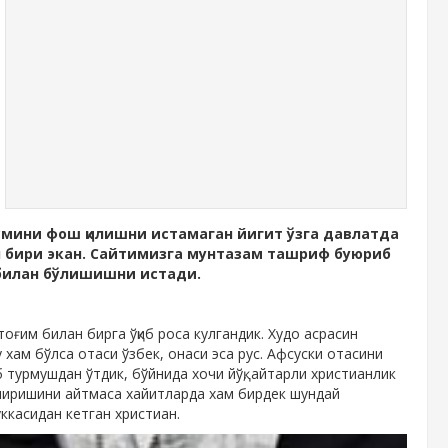
 исмини фош қилишни истамаган йигит ўзга давлатда
 бири экан. Сайтимизга мунтазам ташриф буюриб
 билан бўлишишни истади.
оғим билан бирга ўқиб роса кулгандик. Худо асрасин
хам бўлса отаси ўзбек, онаси эса рус. Афсуски отасини
б турмушдан ўтдик, бўйнида хочи йўқ, айтарли христианлик
иширишини айтмаса хайитларда хам бирдек шундай
ккасидан кетган христиан.