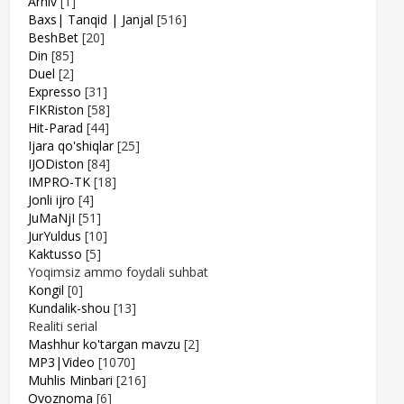
Arhiv
[1]
Baxs| Tanqid | Janjal
[516]
BeshBet
[20]
Din
[85]
Duel
[2]
Expresso
[31]
FIKRiston
[58]
Hit-Parad
[44]
Ijara qo'shiqlar
[25]
IJODiston
[84]
IMPRO-TK
[18]
Jonli ijro
[4]
JuMaNjI
[51]
JurYuldus
[10]
Kaktusso
[5]
Yoqimsiz ammo foydali suhbat
Kongil
[0]
Kundalik-shou
[13]
Realiti serial
Mashhur ko'targan mavzu
[2]
MP3|Video
[1070]
Muhlis Minbari
[216]
Ovoznoma
[6]