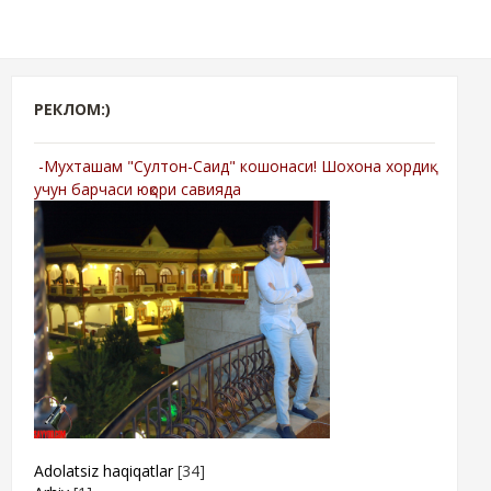
РЕКЛОМ:)
-Мухташам "Султон-Саид" кошонаси! Шохона хордиқ
учун барчаси юқори савияда
Adolatsiz haqiqatlar
[34]