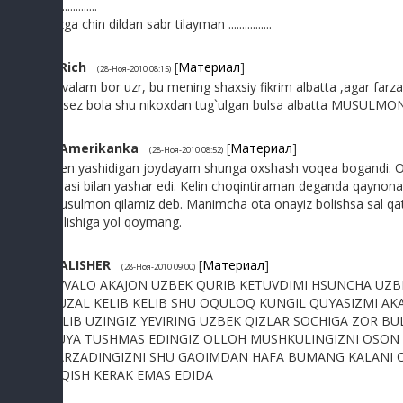
..................
sizga chin dildan sabr tilayman ................
2
Rich
[
Материал
]
(28-Ноя-2010 08:15)
avvalam bor uzr, bu mening shaxsiy fikrim albatta ,agar farzan
busez bola shu nikoxdan tug`ulgan bulsa albatta MUSULMON bo`l
3
Amerikanka
[
Материал
]
(28-Ноя-2010 08:52)
Men yashidigan joydayam shunga oxshash voqea bogandi. Ozbe
onasi bilan yashar edi. Kelin choqintiraman deganda qaynonasi
musulmon qilamiz deb. Manimcha ota onayiz bolishsa sal qatti
bolishiga yol qoymang.
4
ALISHER
[
Материал
]
(28-Ноя-2010 09:00)
AVVALO AKAJON UZBEK QURIB KETUVDIMI HSUNCHA UZBE
GUZAL KELIB KELIB SHU OQULOQ KUNGIL QUYASIZMI AK
QILIB UZINGIZ YEVIRING UZBEK QIZLAR SOCHIGA ZOR B
KUYA TUSHMAS EDINGIZ OLLOH MUSHKULINGIZNI OSON 
FARZADINGIZNI SHU GAOIMDAN HAFA BUMANG KALANI O
TIQISH KERAK EMAS EDIDA