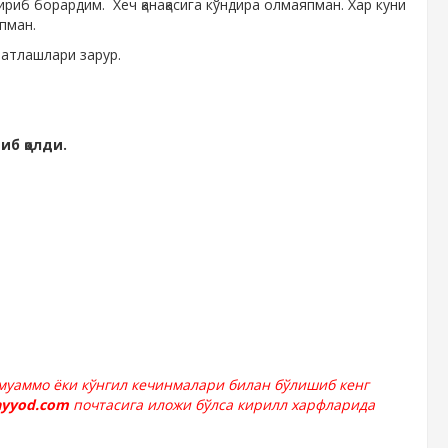
ириб борардим. Хеч қанақасига кўндира олмаяпман. Хар куни
япман.
ватлашлари зарур.
б қолди.
 муаммо ёки кўнгил кечинмалари билан бўлишиб кенг
ayyod.com
почтасига иложи бўлса кирилл харфларида