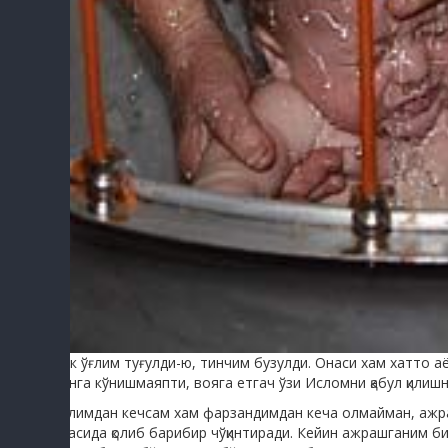
Илк ўғлим туғулди-ю, тинчим бузулди. Онаси хам хатто аё
менга кўнишмаяпти, вояга етгач ўзи Исломни қабул қилишн
Аёлимдан кечсам хам фарзандимдан кеча олмайман, ажра
онасида қолиб барибир чўқинтиради. Кейин ажрашганим б