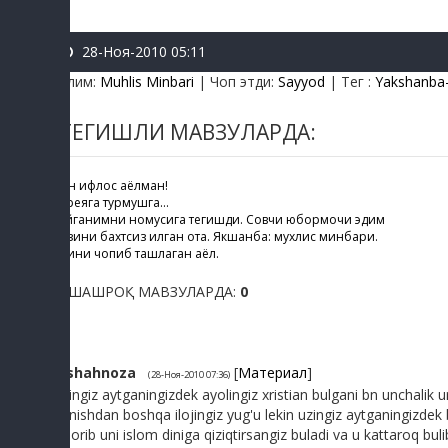
28-Ноя-2010 05:11
Бўлим
:
Muhlis Minbari
|
Чоп этди
:
Sayyod
|
Тег
:
Yakshanba-
ТЕГИШЛИ МАВЗУЛАРДА:
Мен ифлос аёлман!
Кореяга турмушга...
Суйганимни номусига тегишди. Совчи юбормоқчи эдим
Қизини бахтсиз қилган ота. Якшанба: мухлис минбари.
Эрини чопиб ташлаган аёл.
ЎХШАШРОҚ МАВЗУЛАРДА:
0
1
shahnoza
[
Материал
]
(28-Ноя-2010 07:36)
uzingiz aytganingizdek ayolingiz xristian bulgani bn unchalik
kunishdan boshqa ilojingiz yug'u lekin uzingiz aytganingizdek 
oborib uni islom diniga qiziqtirsangiz buladi va u kattaroq bu