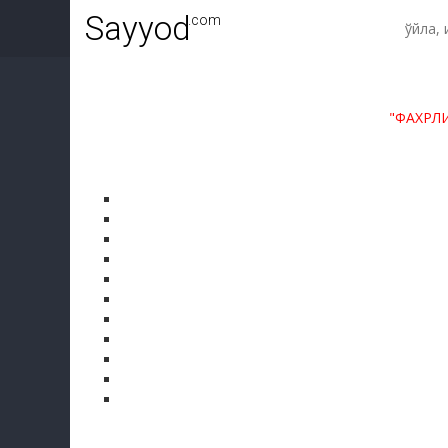
Sayyod
.com
"ФАХРЛ