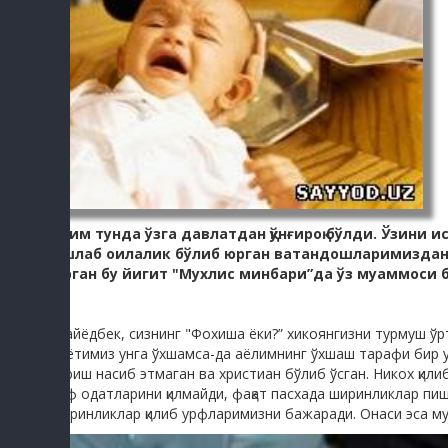
Ярим тунда ўзга давлатдан қўнғироқ бўлди. Ўзини
ишлаб оилалик бўлиб юрган ватандошларимиздан
юрган бу йигит "Мухлис минбари”да ўз муаммоси
-Сайёдбек, сизнинг "Фохиша ёки?” хикоянгизни турмуш ўрт
хаётимиз унга ўхшамса-да аёлимнинг ўхшаш тарафи бир у 
кўриш насиб этмаган ва христиан бўлиб ўсган. Никох қили
урф одатларини қилмайди, фақат пасхада ширинликлар п
ширинликлар қилиб урфларимизни бажаради. Онаси эса му