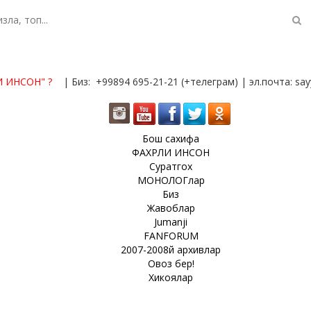
И ИНСОН"
?
| Биз: +99894 695-21-21 (+телеграм) | эл.почта: s
Бош сахифа
ФАХРЛИ ИНСОН
Суратгох
МОНОЛОГлар
Биз
Жавоблар
Jumanji
FANFORUM
2007-2008й архивлар
Овоз бер!
Хикоялар