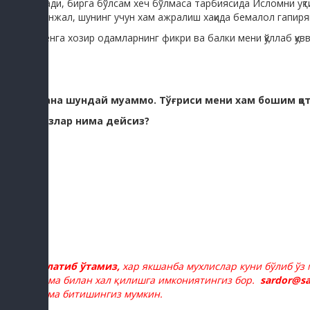
ўсади, бирга бўлсам хеч бўлмаса тарбиясида Исломни уқт
жанжал, шунинг учун хам ажралиш хақида бемалол гапир
Менга хозир одамларнинг фикри ва балки мени қўллаб қув
Мана шундай муаммо. Тўғриси мени хам бошим қоти
Сизлар нима дейсиз?
Эслатиб ўтамиз,
хар якшанба мухлислар куни бўлиб ўз
омма билан хал қилишга имкониятингиз бор.
sardor@s
нома битишингиз мумкин.