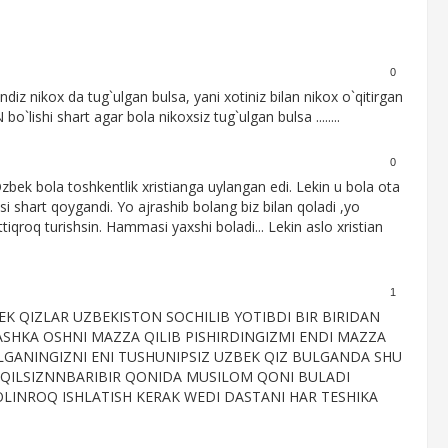
0
diz nikox da tug`ulgan bulsa, yani xotiniz bilan nikox o`qitirgan
ishi shart agar bola nikoxsiz tug`ulgan bulsa ........
0
k bola toshkentlik xristianga uylangan edi. Lekin u bola ota
 shart qoygandi. Yo ajrashib bolang biz bilan qoladi ,yo
qroq turishsin. Hammasi yaxshi boladi... Lekin aslo xristian
1
K QIZLAR UZBEKISTON SOCHILIB YOTIBDI BIR BIRIDAN
ASHKA OSHNI MAZZA QILIB PISHIRDINGIZMI ENDI MAZZA
ULGANINGIZNI ENI TUSHUNIPSIZ UZBEK QIZ BULGANDA SHU
QILSIZNNBARIBIR QONIDA MUSILOM QONI BULADI
LINROQ ISHLATISH KERAK WEDI DASTANI HAR TESHIKA