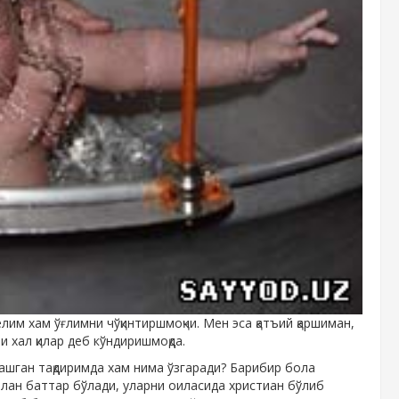
лим хам ўғлимни чўқинтиршмоқчи. Мен эса қатъий қаршиман,
и хал қилар деб кўндиришмоқда.
шган тақдиримда хам нима ўзгаради? Барибир бола
илан баттар бўлади, уларни оиласида христиан бўлиб