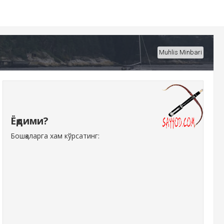
Muhlis Minbari
Ёқдими?
Бошқаларга хам кўрсатинг: