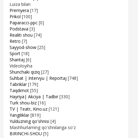
Luiza bilan
Premyera
[17]
Prikol
[100]
Paparacci-ppc
[0]
Podstava
[3]
Realiti shou
[74]
Retro
[7]
Sayyod-show
[25]
Sport
[18]
Shantaj
[6]
Videoloyiha
Shunchaki qiziq
[27]
Suhbat | Intervyu | Reportaj
[748]
Tabriklar
[179]
Taqdimot
[55]
Hayriya| Akciya | Tadbir
[330]
Turk shou-biz
[16]
TV | Teatr, Kino.uz
[121]
Yangiliklar
[819]
Yulduzning qo'shnisi
[4]
Mashhurlarning qo'shnilariga so'z
BIRINCHI-SHOU
[5]