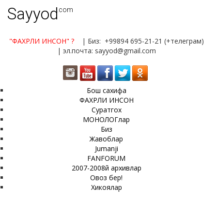
Sayyod
.com
"ФАХРЛИ ИНСОН"
?
| Биз: +99894 695-21-21 (+телеграм)
| эл.почта: sayyod@gmail.com
Бош сахифа
ФАХРЛИ ИНСОН
Суратгох
МОНОЛОГлар
Биз
Жавоблар
Jumanji
FANFORUM
2007-2008й архивлар
Овоз бер!
Хикоялар