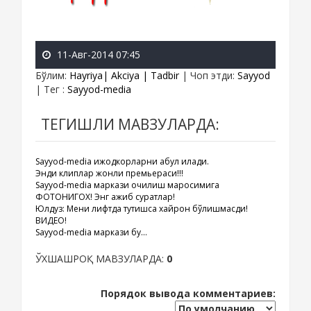
11-Авг-2014 07:45
Бўлим
:
Hayriya| Akciya | Tadbir
|
Чоп этди
:
Sayyod
|
Тег
:
Sayyod-media
ТЕГИШЛИ МАВЗУЛАРДА:
Sayyod-media ижодкорларни қабул қилади.
Энди клиплар жонли премьераси!!!
Sayyod-media маркази очилиш маросимига
ФОТОНИГОХ! Энг ажиб суратлар!
Юлдуз: Мени лифтда тутишса хайрон бўлишмасди!
ВИДЕО!
Sayyod-media маркази бу...
ЎХШАШРОҚ МАВЗУЛАРДА:
0
Порядок вывода комментариев: