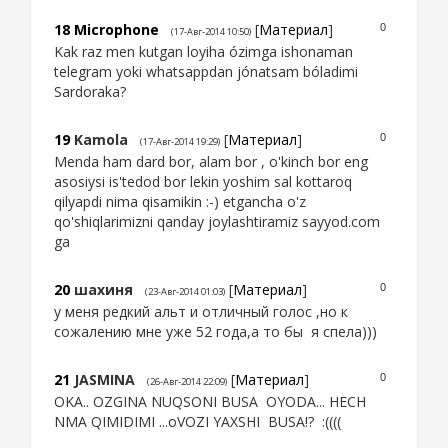
18
Microphone
[
Материал
]
0
(17-Авг-2014 10:50)
Kak raz men kutgan loyiha ózimga ishonaman
telegram yoki whatsappdan jónatsam bóladimi
Sardoraka?
19
Kamola
[
Материал
]
0
(17-Авг-2014 19:29)
Menda ham dard bor, alam bor , o'kinch bor eng
asosiysi is'tedod bor lekin yoshim sal kottaroq
qilyapdi nima qisamikin :-) etgancha o'z
qo'shiqlarimizni qanday joylashtiramiz sayyod.com
ga
20
шахиня
[
Материал
]
0
(23-Авг-2014 01:03)
у меня редкий альт и отличный голос ,но к
сожалению мне уже 52 года,а то бы я спела)))
21
JASMINA
[
Материал
]
0
(26-Авг-2014 22:09)
OKA.. OZGINA NUQSONI BUSA OYODA... HECH
NMA QIMIDIMI ...oVOZI YAXSHI BUSA!? :((((