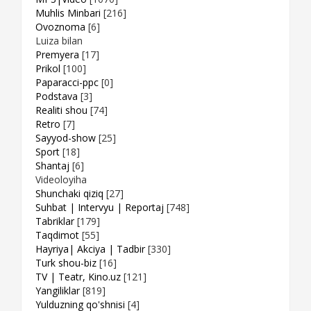
Muhlis Minbari
[216]
Ovoznoma
[6]
Luiza bilan
Premyera
[17]
Prikol
[100]
Paparacci-ppc
[0]
Podstava
[3]
Realiti shou
[74]
Retro
[7]
Sayyod-show
[25]
Sport
[18]
Shantaj
[6]
Videoloyiha
Shunchaki qiziq
[27]
Suhbat | Intervyu | Reportaj
[748]
Tabriklar
[179]
Taqdimot
[55]
Hayriya| Akciya | Tadbir
[330]
Turk shou-biz
[16]
TV | Teatr, Kino.uz
[121]
Yangiliklar
[819]
Yulduzning qo'shnisi
[4]