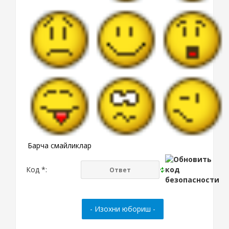
Барча смайликлар
Код *: