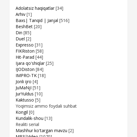
Adolatsiz haqiqatlar
[34]
Arhiv
[1]
Baxs| Tanqid | Janjal
[516]
BeshBet
[20]
Din
[85]
Duel
[2]
Expresso
[31]
FIKRiston
[58]
Hit-Parad
[44]
Ijara qo'shiqlar
[25]
IJODiston
[84]
IMPRO-TK
[18]
Jonli ijro
[4]
JuMaNjI
[51]
JurYuldus
[10]
Kaktusso
[5]
Yoqimsiz ammo foydali suhbat
Kongil
[0]
Kundalik-shou
[13]
Realiti serial
Mashhur ko'targan mavzu
[2]
MP3|Video
[1070]