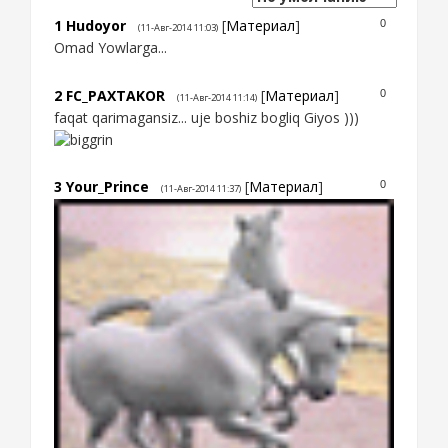
1
Hudoyor
[
Материал
]
0
(11-Авг-2014 11:03)
Omad Yowlarga...
2
FC_PAXTAKOR
[
Материал
]
0
(11-Авг-2014 11:14)
faqat qarimagansiz... uje boshiz bogliq Giyos )))
3
Your_Prince
[
Материал
]
0
(11-Авг-2014 11:37)