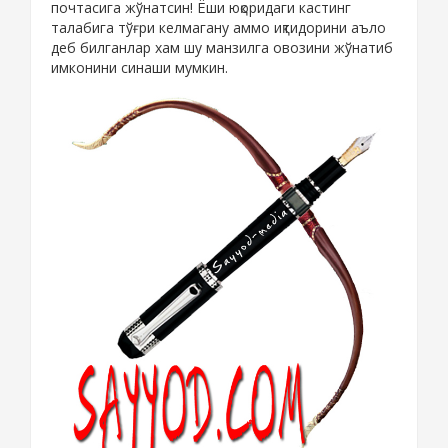
почтасига жўнатсин! Ёши юқоридаги кастинг
талабига тўғри келмагану аммо иқтидорини аъло
деб билганлар хам шу манзилга овозини жўнатиб
имконини синаши мумкин.