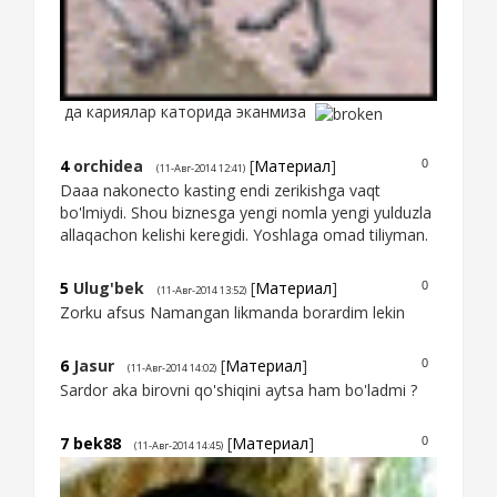
да кариялар каторида эканмиза
4
orchidea
[
Материал
]
0
(11-Авг-2014 12:41)
Daaa nakonecto kasting endi zerikishga vaqt
bo'lmiydi. Shou biznesga yengi nomla yengi yulduzla
allaqachon kelishi keregidi. Yoshlaga omad tiliyman.
5
Ulug'bek
[
Материал
]
0
(11-Авг-2014 13:52)
Zorku afsus Namangan likmanda borardim lekin
6
Jasur
[
Материал
]
0
(11-Авг-2014 14:02)
Sardor aka birovni qo'shiqini aytsa ham bo'ladmi ?
7
bek88
[
Материал
]
0
(11-Авг-2014 14:45)