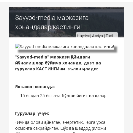
Sayyod-media марказига
хонандалар кастинги!
Hayriya| Akciya | Tadbir
“Sayyod-media” маркази қўйидаги
йўналишлар бўйича хонанда, дуэт ва
гурухлар КАСТИНГИни эълон қилади:
Яккахон хонанда:
- 15 ёшдан 25 ёшгача бўлган йигит ва қизлар
Гурухлар учун:
-Ичида олови қайнаган, энергетик, ерга урса
осмонга сакрайдиган, шўх ва шаддод (иложи