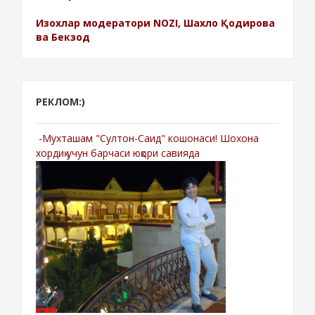
Изохлар модератори NOZI, Шахло Қодирова
ва Бекзод
РЕКЛОМ:)
-Мухташам "Султон-Саид" кошонаси! Шохона
хордиқ учун барчаси юқори савияда