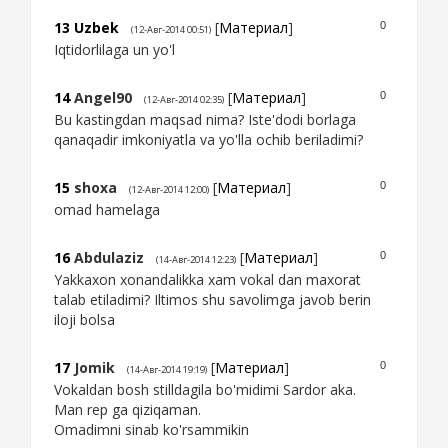
13
Uzbеk
[
Материал
]
0
(12-Авг-2014 00:51)
Iqtidorlilaga un yo'l
14
Angel90
[
Материал
]
0
(12-Авг-2014 02:35)
Bu kastingdan maqsad nima? Iste'dodi borlaga
qanaqadir imkoniyatla va yo'lla ochib beriladimi?
15
shoxa
[
Материал
]
0
(12-Авг-2014 12:00)
omad hamelaga
16
Abdulaziz
[
Материал
]
0
(14-Авг-2014 12:23)
Yakkaxon xonandalikka xam vokal dan maxorat
talab etiladimi? Iltimos shu savolimga javob berin
iloji bolsa
17
Jomik
[
Материал
]
0
(14-Авг-2014 19:19)
Vokaldan bosh stilldagila bo'midimi Sardor aka.
Man rep ga qiziqaman.
Omadimni sinab ko'rsammikin