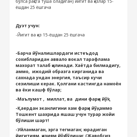
бўлса рақсга туша оладиган) йигит ва қизлар 15-
ёшдан 25 ёшгача
Дуэт учун:
-Йигит ва қиз 15-ёшдан 25 ёшгача
-Барча йўналишлардаги истеъдод
сохибларидан аввало вокал тарафлама
махорат талаб қилинади. Хаётда билмадигу,
аммо, ижодий образга кирганида ва
сахнада ундан энергия, таъсир кучи
сезилиши керак. Қолгани кастингда намоён
ва ёки кашф бўлар;
-Маълумот , миллат, ва дини фарқи йўқ!
-Қаердан эканлигини хам фарқи йўқ, аммо
Тошкент шахрида яшаш учун турар жойи
бўлиши шарт!
-Уйланмаган, эрга тегмаган; юрадиган
йигитиям, қизиям йўқ бўлиши; (Жавобсиз