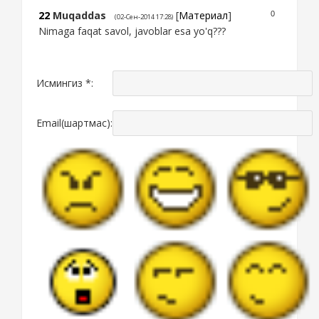
22
Muqaddas
[
Материал
]
0
(02-Сен-2014 17:28)
Nimaga faqat savol, javoblar esa yo'q???
Исмингиз *:
Email(шартмас):