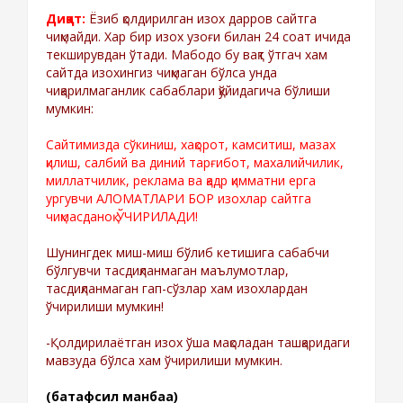
Диққат:
Ёзиб қолдирилган изох дарров сайтга
чиқмайди. Хар бир изох узоғи билан 24 соат ичида
текширувдан ўтади. Мабодо бу вақт ўтгач хам
сайтда изохингиз чиқмаган бўлса унда
чиқарилмаганлик сабаблари қўйидагича бўлиши
мумкин:
Сайтимизда сўкиниш, хақорот, камситиш, мазах
қилиш, салбий ва диний тарғибот, махалийчилик,
миллатчилик, реклама ва қадр қимматни ерга
ургувчи АЛОМАТЛАРИ БОР изохлар сайтга
чиқмасданоқ ЎЧИРИЛАДИ!
Шунингдек миш-миш бўлиб кетишига сабабчи
бўлгувчи тасдиқланмаган маълумотлар,
тасдиқланмаган гап-сўзлар хам изохлардан
ўчирилиши мумкин!
-Қолдирилаётган изох ўша мақоладан ташқаридаги
мавзуда бўлса хам ўчирилиши мумкин.
(батафсил манбаа)