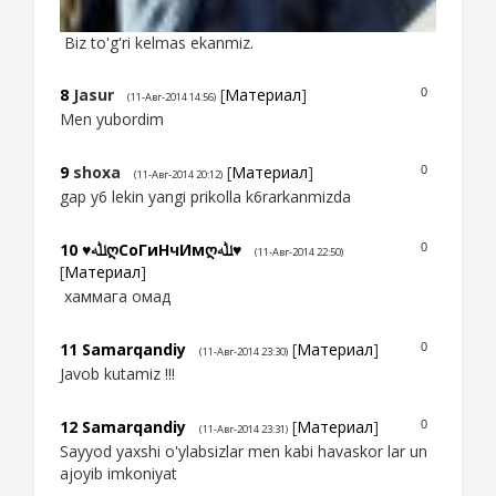
Biz to'g'ri kelmas ekanmiz.
8
Jasur
[
Материал
]
0
(11-Авг-2014 14:56)
Men yubordim
9
shoxa
[
Материал
]
0
(11-Авг-2014 20:12)
gap y6 lekin yangi prikolla k6rarkanmizda
10
♥ﷲღСоГиНчИмღﷲ♥
0
(11-Авг-2014 22:50)
[
Материал
]
хаммага омад
11
Samarqandiy
[
Материал
]
0
(11-Авг-2014 23:30)
Javob kutamiz !!!
12
Samarqandiy
[
Материал
]
0
(11-Авг-2014 23:31)
Sayyod yaxshi o'ylabsizlar men kabi havaskor lar un
ajoyib imkoniyat