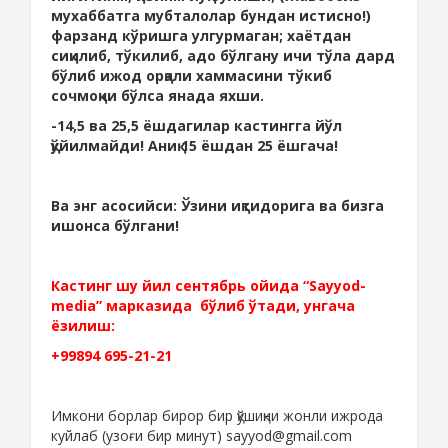
мухаббатга мубталолар бундан истисно!)
фарзанд кўришга улгурмаган; хаётдан
сиқилиб, тўкилиб, адо бўлгану ичи тўла дард
бўлиб ижод орқали хаммасини тўкиб
сочмоқчи бўлса янада яхши.
-14,5 ва 25,5 ёшдагилар кастингга йўл
қўйилмайди! Аниқ 15 ёшдан 25 ёшгача!
Ва энг асосийси: Ўзини иқтидорига ва бизга
ишонса бўлгани!
Кастинг шу йил сентябрь ойида “Sayyod-
media” марказида бўлиб ўтади, унгача
ёзилиш:
+99894 695-21-21
Имкони борлар бирор бир қўшиқни жонли ижрода
куйлаб (узоғи бир минут) sayyod@gmail.com