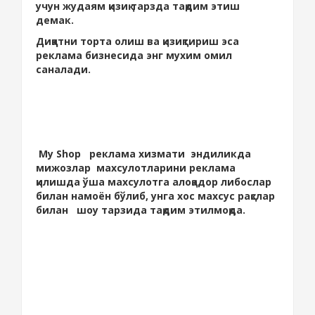
учун жудаям қизиқ тарзда тақдим этиш
демак.
Диққатни торта олиш ва қизиқтириш эса
реклама бизнесида энг мухим омил
саналади.
Мy Shop реклама хизмати эндиликда
мижозлар махсулотларини реклама
қилишда ўша махсулотга алоқадор либослар
билан намоён бўлиб, унга хос махсус рақслар
билан шоу тарзида тақдим этилмоқда.