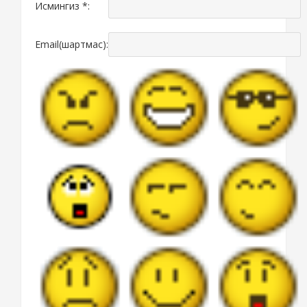
Исмингиз *:
Email(шартмас):