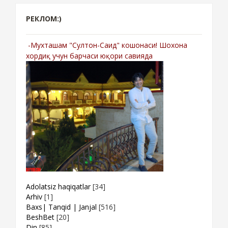
РЕКЛОМ:)
-Мухташам "Султон-Саид" кошонаси! Шохона
хордиқ учун барчаси юқори савияда
Adolatsiz haqiqatlar
[34]
Arhiv
[1]
Baxs| Tanqid | Janjal
[516]
BeshBet
[20]
Din
[85]