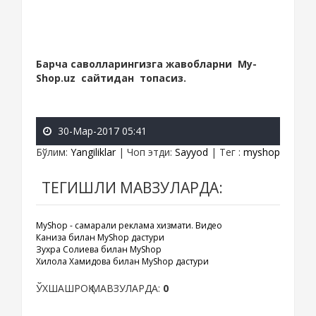
Барча саволларингизга жавобларни My-
Shop.uz сайтидан топасиз.
30-Мар-2017 05:41
Бўлим
:
Yangiliklar
|
Чоп этди
:
Sayyod
|
Тег
:
myshop
ТЕГИШЛИ МАВЗУЛАРДА:
MyShop - самарали реклама хизмати. Видео
Каниза билан MyShop дастури
Зухра Солиева билан MyShop
Хилола Хамидова билан MyShop дастури
ЎХШАШРОҚ МАВЗУЛАРДА:
0