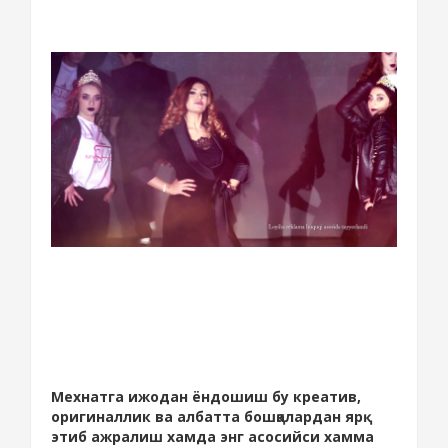
Мехнатга ижодан ёндошиш бу креатив,
оригиналлик ва албатта бошқалардан ярқ
этиб ажралиш хамда энг асосийси хамма