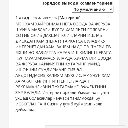
Порядок вывода комментариев:
1
асад
[
Материал
]
0
(30-Мар-2017 16:08)
МЕН ХАМ ХАЙРОНМАН НЕГА ОЗОДА ВА ФЕРУЗА
ШУНЧА МАБЛАГИ БУЛСА ХАМ ЯНГИ ГОЯЛАРНИ
СОТИБ ОЛИБ ДАХШАТ КЛИПЛАРНИ ИШЛАБ
ДИСКДАН ХАМ (ПЕРАТ) ТАРКАТСА БУЛАДИКУ
ИНТЕРНЕТДАН ХАМ. ЗАЧЕМ НАДО ТВ. ТУГРИ ТВ
ЯХШИ НО ВАЗИЯТГА КАРАБ ИШ КИЛИШ КЕРАГУ.
ПУЛ МУАММОМАСУ УЛАРДА. ХУРМАТЛИ ОЗОДА
ВА ФЕРУЗА КАЙФИЯТНИ КУТАРИНГ УМИД
ИШОНЧНИ СУНДИРМАНГ СИЗ ЭЛ
АРДОГИДАСИЗ ХАЛИЯМ МУХЛИСЛАР УЧУН ХАМ
ХАРАКАТ КИЛИНГ ИНТЕРНЕТЛАРДАН
РЕКЛАМАНГИЗНИ ТУХТАТМАНГ! ЭФФЕКТИНИ
ЗУР БУЛАДИ. Интернет оркали Уммон ва шунга
ухшаш болакайлар канчаси танилмокда! Бу
ИСБОТЛАНГАН! Сизни унутиб куймасин халк
дейманда.