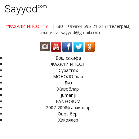
Sayyod
.com
"ФАХРЛИ ИНСОН"
?
| Биз: +99894 695-21-21 (+телеграм)
| эл.почта: sayyod@gmail.com
Бош сахифа
ФАХРЛИ ИНСОН
Суратгох
МОНОЛОГлар
Биз
Жавоблар
Jumanji
FANFORUM
2007-2008й архивлар
Овоз бер!
Хикоялар