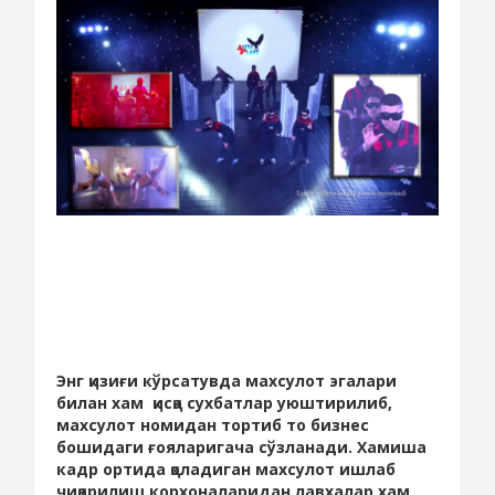
Энг қизиғи кўрсатувда махсулот эгалари
билан хам қисқа сухбатлар уюштирилиб,
махсулот номидан тортиб то бизнес
бошидаги ғояларигача сўзланади. Хамиша
кадр ортида қоладиган махсулот ишлаб
чиқарилиш корхоналаридан лавхалар хам