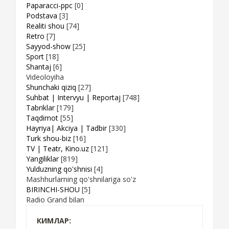
Paparacci-ppc
[0]
Podstava
[3]
Realiti shou
[74]
Retro
[7]
Sayyod-show
[25]
Sport
[18]
Shantaj
[6]
Videoloyiha
Shunchaki qiziq
[27]
Suhbat | Intervyu | Reportaj
[748]
Tabriklar
[179]
Taqdimot
[55]
Hayriya| Akciya | Tadbir
[330]
Turk shou-biz
[16]
TV | Teatr, Kino.uz
[121]
Yangiliklar
[819]
Yulduzning qo'shnisi
[4]
Mashhurlarning qo'shnilariga so'z
BIRINCHI-SHOU
[5]
Radio Grand bilan
КИМЛАР: