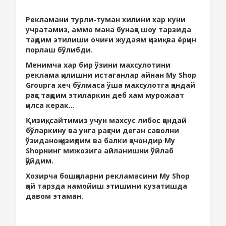
Рекламани турли-туман хилини хар куни
учратамиз, аммо мана бунақа шоу тарзида
тақдим этилиши очиғи жудаям қизиқ ва ёрқин
порлаш бўлибди.
Менимча хар бир ўзини махсулотини
реклама қилишни истаганлар айнан Мy Shop
Groupга хеч бўлмаса ўша махсулотга қандай
рақс тақдим этиларкин деб хам мурожаат
қилса керак...
Қизиқ, сайтимиз учун махсус либос қандай
бўларкину ва унга рақсчи деган саволни
ўзиданоқ қизиқдим ва балки қачондир Мy
Shopнинг мижозига айланишни ўйлаб
қўйдим.
Хозирча бошқаларни рекламасини Мy Shop
қай тарзда намойиш этишини кузатишда
давом этаман.