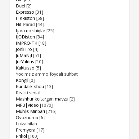
Duel
[2]
Expresso
[31]
FIKRiston
[58]
Hit-Parad
[44]
Ijara qo'shiqlar
[25]
IJODiston
[84]
IMPRO-TK
[18]
Jonli ijro
[4]
JuMaNjI
[51]
JurYuldus
[10]
Kaktusso
[5]
Yoqimsiz ammo foydali suhbat
Kongil
[0]
Kundalik-shou
[13]
Realiti serial
Mashhur ko'targan mavzu
[2]
MP3|Video
[1070]
Muhlis Minbari
[216]
Ovoznoma
[6]
Luiza bilan
Premyera
[17]
Prikol
[100]