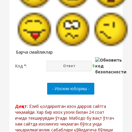
Барча смайликлар
Код *:
Диққат:
Ёзиб қолдирилган изох дарров сайтга
чиқмайди. Хар бир изох узоғи билан 24 соат
ичида текширувдан ўтади. Мабодо бу вақт ўтгач
хам сайтда изохингиз чиқмаган бўлса унда
чиқарилмаганлик сабаблари қўйидагича бўлиши