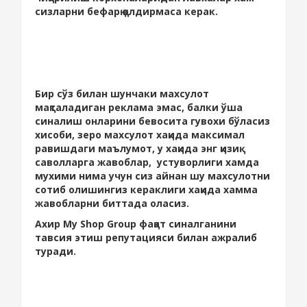
сизларни бефарқ қолдирмаса керак.
Бир сўз билан шунчаки махсулот
мақталадиган реклама эмас, балки ўша
синалиш онларини бевосита гувохи бўласиз
хисоби, зеро махсулот хақида максимал
равишдаги маълумот, у хақида энг қизиқ
саволларга жавоблар, устуворлиги хамда
мухими нима учун сиз айнан шу махсулотни
сотиб олишингиз кераклиги хақида хамма
жавобларни биттада оласиз.
Ахир Мy Shop Group фақат синалганини
тавсия этиш репутацияси билан ажралиб
туради.