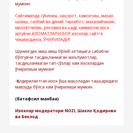
мумкин:
Сайтимизда сўкиниш, хақорот, камситиш, мазах
қилиш, салбий ва диний тарғибот, махалийчилик,
миллатчилик, реклама ва қадр қимматни ерга
ургувчи АЛОМАТЛАРИ БОР изохлар сайтга
чиқмасданоқ ЎЧИРИЛАДИ!
Шунингдек миш-миш бўлиб кетишига сабабчи
бўлгувчи тасдиқланмаган маълумотлар,
тасдиқланмаган гап-сўзлар хам изохлардан
ўчирилиши мумкин!
-Қолдирилаётган изох ўша мақоладан ташқаридаги
мавзуда бўлса хам ўчирилиши мумкин.
(батафсил манбаа)
Изохлар модератори NOZI, Шахло Қодирова
ва Бекзод