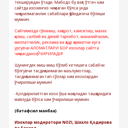
текширувдан ўтади. Мабодо бу вақт ўтгач хам
сайтда изохингиз чиқмаган бўлса унда
чиқарилмаганлик сабаблари қўйидагича бўлиши
мумкин:
Сайтимизда сўкиниш, хақорот, камситиш, мазах
қилиш, салбий ва диний тарғибот, махалийчилик,
миллатчилик, реклама ва қадр қимматни ерга
ургувчи АЛОМАТЛАРИ БОР изохлар сайтга
чиқмасданоқ ЎЧИРИЛАДИ!
Шунингдек миш-миш бўлиб кетишига сабабчи
бўлгувчи тасдиқланмаган маълумотлар,
тасдиқланмаган гап-сўзлар хам изохлардан
ўчирилиши мумкин!
-Қолдирилаётган изох ўша мақоладан ташқаридаги
мавзуда бўлса хам ўчирилиши мумкин.
(батафсил манбаа)
Изохлар модератори NOZI, Шахло Қодирова
ва Бекзод