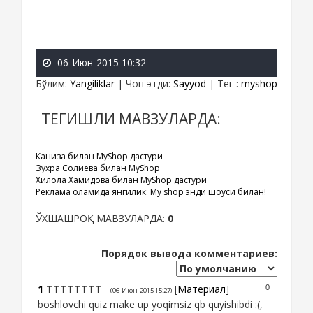
06-Июн-2015 10:32
Бўлим
:
Yangiliklar
|
Чоп этди
:
Sayyod
|
Тег
:
myshop
ТЕГИШЛИ МАВЗУЛАРДА:
Каниза билан MyShop дастури
Зухра Солиева билан MyShop
Хилола Хамидова билан MyShop дастури
Реклама оламида янгилик: My shop энди шоуси билан!
ЎХШАШРОҚ МАВЗУЛАРДА:
0
Порядок вывода комментариев:
1
TTTTTTTT
[
Материал
]
0
(06-Июн-2015 15:27)
boshlovchi quiz make up yoqimsiz qb quyishibdi :(,