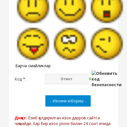
Барча смайликлар
Код *:
Диққат:
Ёзиб қолдирилган изох дарров сайтга
чиқмайди. Хар бир изох узоғи билан 24 соат ичида