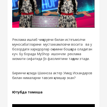
Реклама ишлаб чиқарувчи билан истеъмолчи
муносабатларини мустахкамловчи восита ва у
бозордаги харидорлар оқимини бошқара оладиган
куч. Бу борада MyShop ишончли реклама
хизмати сифатида ўз фаолиятини тақдим этади.
Биринчи қисмда Шахноза актер Умид Искандаров
билан нималарни тавсия қилишар экан?
Ютубда томоша