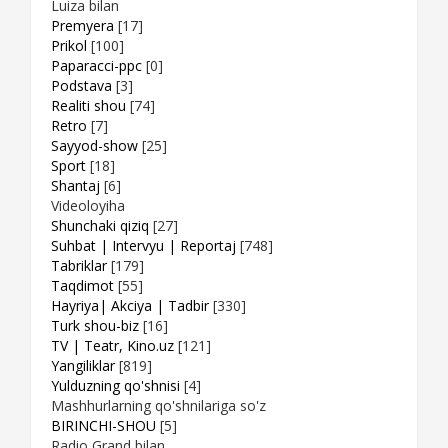
Luiza bilan
Premyera
[17]
Prikol
[100]
Paparacci-ppc
[0]
Podstava
[3]
Realiti shou
[74]
Retro
[7]
Sayyod-show
[25]
Sport
[18]
Shantaj
[6]
Videoloyiha
Shunchaki qiziq
[27]
Suhbat | Intervyu | Reportaj
[748]
Tabriklar
[179]
Taqdimot
[55]
Hayriya| Akciya | Tadbir
[330]
Turk shou-biz
[16]
TV | Teatr, Kino.uz
[121]
Yangiliklar
[819]
Yulduzning qo'shnisi
[4]
Mashhurlarning qo'shnilariga so'z
BIRINCHI-SHOU
[5]
Radio Grand bilan