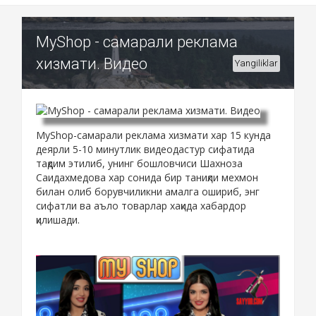
MyShop - самарали реклама
хизмати. Видео
Yangiliklar
MyShop-самарали реклама хизмати хар 15 кунда
деярли 5-10 минутлик видеодастур сифатида
тақдим этилиб, унинг бошловчиси Шахноза
Саидахмедова хар сонида бир таниқли мехмон
билан олиб борувчиликни амалга ошириб, энг
сифатли ва аъло товарлар хақида хабардор
қилишади.