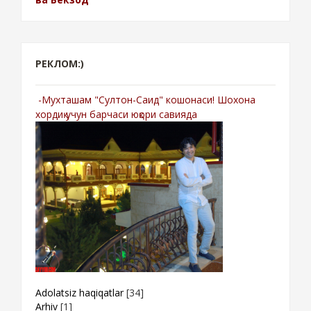
РЕКЛОМ:)
-Мухташам "Султон-Саид" кошонаси! Шохона
хордиқ учун барчаси юқори савияда
Adolatsiz haqiqatlar
[34]
Arhiv
[1]