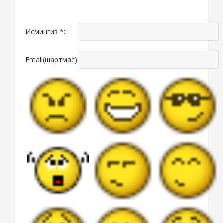
Исмингиз *:
Email(шартмас):