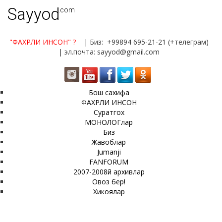
Sayyod
.com
"ФАХРЛИ ИНСОН"
?
| Биз: +99894 695-21-21 (+телеграм)
| эл.почта: sayyod@gmail.com
Бош сахифа
ФАХРЛИ ИНСОН
Суратгох
МОНОЛОГлар
Биз
Жавоблар
Jumanji
FANFORUM
2007-2008й архивлар
Овоз бер!
Хикоялар