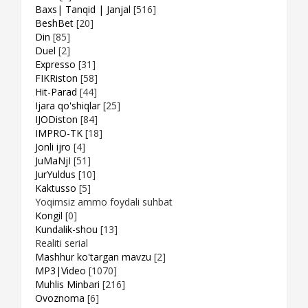
Baxs| Tanqid | Janjal
[516]
BeshBet
[20]
Din
[85]
Duel
[2]
Expresso
[31]
FIKRiston
[58]
Hit-Parad
[44]
Ijara qo'shiqlar
[25]
IJODiston
[84]
IMPRO-TK
[18]
Jonli ijro
[4]
JuMaNjI
[51]
JurYuldus
[10]
Kaktusso
[5]
Yoqimsiz ammo foydali suhbat
Kongil
[0]
Kundalik-shou
[13]
Realiti serial
Mashhur ko'targan mavzu
[2]
MP3|Video
[1070]
Muhlis Minbari
[216]
Ovoznoma
[6]