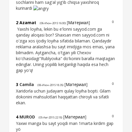
sochlarini ham sag'al yig'ib chiqsa yaxshiroq
kurinardi
2
Azamat
[
Материал
]
0
(06-Июн-2015 16:00)
Yaxshi loyiha, lekin bu e'lonni sayyod.com ga
qanday aloqasi bor? Shaxsan men sayyod.com ni
o'ziga xos ijodiy loyiha sifatida bilaman. Qandaydir
reklama aralashsa bu sayt imidjiga mos emas, yana
bilmadim. Aytgancha, o'tgan yili Chexov
ko'chasidagi"Rublyovka" do'konini baralla maqtagan
edinglar. Uning yopilib ketganligi haqida esa hech
gap yo'q!
3
Camila
[
Материал
]
0
(06-Июн-2015 18:35)
Xaridorla uchun judayam qulay loyiha bopti. Gilam
dokonini mahsulotlari haqqattan chiroyli va sifatli
ekan.
4
MUROD
[
Материал
]
0
(05-Авг-2015 22:18)
Yaxwi manga bu sayt yoqdi man 1marta kirdim gap
yö