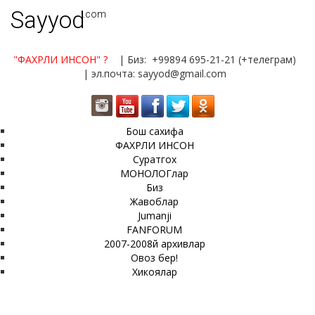
Sayyod
.com
"ФАХРЛИ ИНСОН"
?
| Биз: +99894 695-21-21 (+телеграм)
| эл.почта: sayyod@gmail.com
Бош сахифа
ФАХРЛИ ИНСОН
Суратгох
МОНОЛОГлар
Биз
Жавоблар
Jumanji
FANFORUM
2007-2008й архивлар
Овоз бер!
Хикоялар