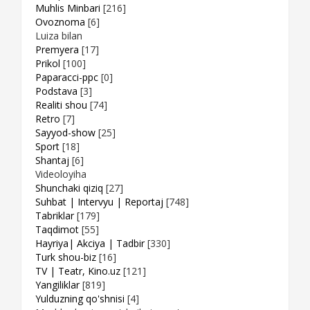
Muhlis Minbari
[216]
Ovoznoma
[6]
Luiza bilan
Premyera
[17]
Prikol
[100]
Paparacci-ppc
[0]
Podstava
[3]
Realiti shou
[74]
Retro
[7]
Sayyod-show
[25]
Sport
[18]
Shantaj
[6]
Videoloyiha
Shunchaki qiziq
[27]
Suhbat | Intervyu | Reportaj
[748]
Tabriklar
[179]
Taqdimot
[55]
Hayriya| Akciya | Tadbir
[330]
Turk shou-biz
[16]
TV | Teatr, Kino.uz
[121]
Yangiliklar
[819]
Yulduzning qo'shnisi
[4]