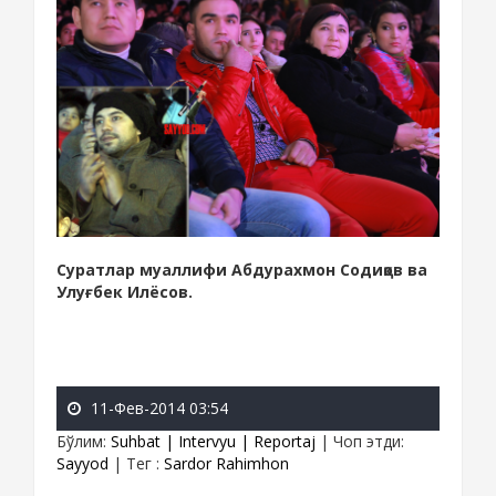
Суратлар муаллифи Абдурахмон Содиқов ва
Улуғбек Илёсов.
11-Фев-2014 03:54
Бўлим
:
Suhbat | Intervyu | Reportaj
|
Чоп этди
:
Sayyod
|
Тег
:
Sardor Rahimhon