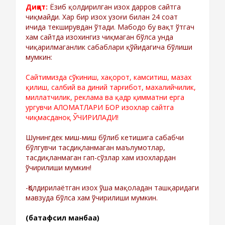
Диққат:
Ёзиб қолдирилган изох дарров сайтга
чиқмайди. Хар бир изох узоғи билан 24 соат
ичида текширувдан ўтади. Мабодо бу вақт ўтгач
хам сайтда изохингиз чиқмаган бўлса унда
чиқарилмаганлик сабаблари қўйидагича бўлиши
мумкин:
Сайтимизда сўкиниш, хақорот, камситиш, мазах
қилиш, салбий ва диний тарғибот, махалийчилик,
миллатчилик, реклама ва қадр қимматни ерга
ургувчи АЛОМАТЛАРИ БОР изохлар сайтга
чиқмасданоқ ЎЧИРИЛАДИ!
Шунингдек миш-миш бўлиб кетишига сабабчи
бўлгувчи тасдиқланмаган маълумотлар,
тасдиқланмаган гап-сўзлар хам изохлардан
ўчирилиши мумкин!
-Қолдирилаётган изох ўша мақоладан ташқаридаги
мавзуда бўлса хам ўчирилиши мумкин.
(батафсил манбаа)