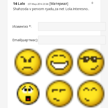
14
Lalo
[
Материал
]
0
(07-Мар-2014 23:34)
Shahzoda v pervom ryadu,za net Lola.Interesno..
Исмингиз *:
Email(шартмас):