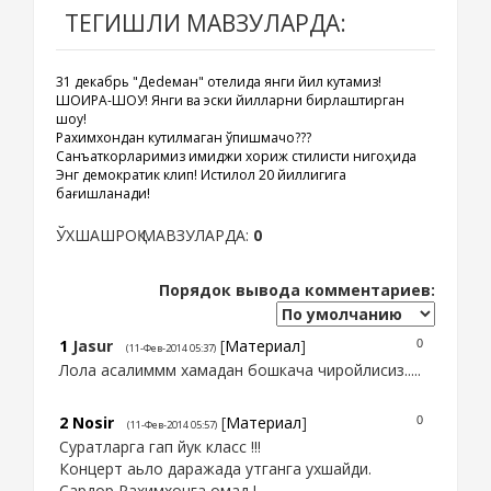
ТЕГИШЛИ МАВЗУЛАРДА:
31 декабрь "Деdеман" отелида янги йил кутамиз!
ШОИРА-ШОУ! Янги ва эски йилларни бирлаштирган
шоу!
Рахимхондан кутилмаган ўпишмачоқ???
Санъаткорларимиз имиджи хориж стилисти нигоҳида
Энг демократик клип! Истиқлол 20 йиллигига
бағишланади!
ЎХШАШРОҚ МАВЗУЛАРДА:
0
Порядок вывода комментариев:
1
Jasur
[
Материал
]
0
(11-Фев-2014 05:37)
Лола асалиммм хамадан бошкача чиройлисиз.....
2
Nosir
[
Материал
]
0
(11-Фев-2014 05:57)
Суратларга гап йук класс !!!
Концерт аьло даражада утганга ухшайди.
Сардор Рахимхонга омад !