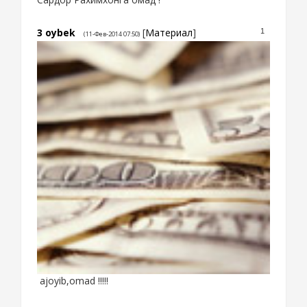
3
oybek
[
Материал
]
1
(11-Фев-2014 07:50)
ajoyib,omad !!!!!