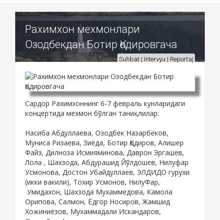
Рахимхон мехмонлари
Озодбекдан Ботир Қодировгача
Suhbat | Intervyu | Reportaj
Сардор Рахимхоннинг 6-7 февраль кунларидаги
концертида мехмон бўлган таниқлилар:
Насиба Абдуллаева, Озодбек Назарбеков,
Муниса Ризаева, Зиёда, Ботир Қодиров, Алишер
Файз, Дилноза Исмияминова, Даврон Эргашев,
Лола , Шахзода, Абдурашид Йўлдошев, Нилуфар
Усмонова, Достон Убайдуллаев, ЭЛДИДО гурухи
(икки вакили), Тохир Усмонов, НилуФар,
Умидахон, Шахзода Мухаммедова, Камола
Орипова, Салмон, Ёдгор Носиров, Жамшид
Хожиниёзов, Мухаммадали Искандаров,