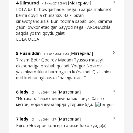
4
Dilmurod
[
Материал
]
0
(11-Фев-2014 08:04)
LOLA barbr bowqachade.. nega u xaqda malumot
bermi qoydila chunarsiz. Balki bizani
sinavotgandursla. Buni tochna sababi bor, xamma
gapni owkor etadigan Sayyod nega TARONAchila
xaqida yozmi qoydi, galati.
LOLA OLGA
5
Husniddin
[
Материал
]
0
(11-Фев-2014 11:20)
7 rasm Botir Qodirov Madam Tyusso muzeyi
eksponatiga o'xshab qolibdi. Yodgor Nosirov
yaxshiyam ikkita barmog'inin ko'rsaibdi. Qizil shim
qizil kurtkadagi nusxa "раздражает".
6
ledy
[
Материал
]
0
(11-Фев-2014 14:16)
"Истиклол" нахотки шунчалик совук. Хатто
мутон, норка шубаларда утиришибди.
7
ledy
[
Материал
]
0
(11-Фев-2014 14:17)
Ёдгор Носиров консертга икки бахо куйди(х).