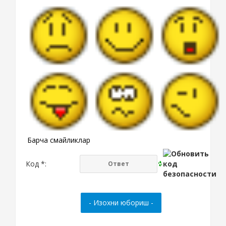
Барча смайликлар
Код *: