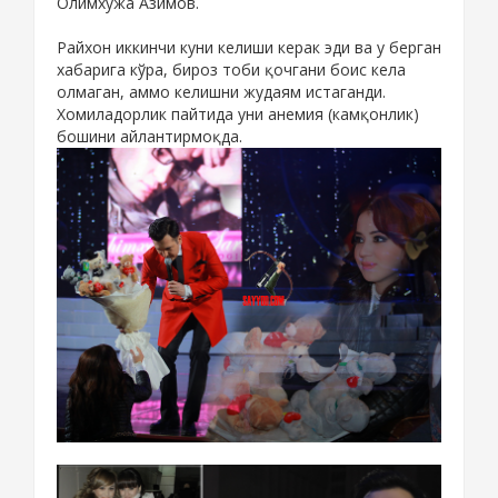
Олимхўжа Азимов.
Райхон иккинчи куни келиши керак эди ва у берган
хабарига кўра, бироз тоби қочгани боис кела
олмаган, аммо келишни жудаям истаганди.
Хомиладорлик пайтида уни анемия (камқонлик)
бошини айлантирмоқда.