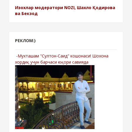
Изохлар модератори NOZI, Шахло Қодирова
ва Бекзод
РЕКЛОМ:)
-Мухташам "Султон-Саид" кошонаси! Шохона
хордиқ учун барчаси юқори савияда