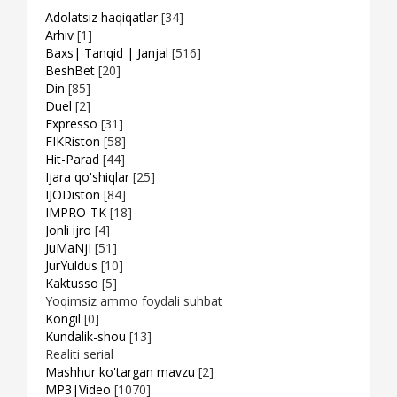
Adolatsiz haqiqatlar
[34]
Arhiv
[1]
Baxs| Tanqid | Janjal
[516]
BeshBet
[20]
Din
[85]
Duel
[2]
Expresso
[31]
FIKRiston
[58]
Hit-Parad
[44]
Ijara qo'shiqlar
[25]
IJODiston
[84]
IMPRO-TK
[18]
Jonli ijro
[4]
JuMaNjI
[51]
JurYuldus
[10]
Kaktusso
[5]
Yoqimsiz ammo foydali suhbat
Kongil
[0]
Kundalik-shou
[13]
Realiti serial
Mashhur ko'targan mavzu
[2]
MP3|Video
[1070]