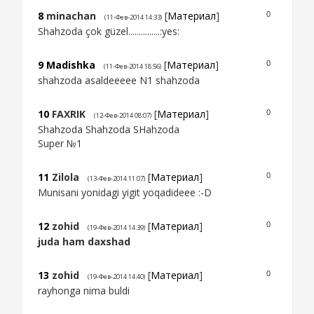
8
minachan
[
Материал
]
0
(11-Фев-2014 14:33)
Shahzoda çok güzel...............:yes:
9
Madishka
[
Материал
]
0
(11-Фев-2014 18:56)
shahzoda asaldeeeee N1 shahzoda
10
FAXRIK
[
Материал
]
0
(12-Фев-2014 08:07)
Shahzoda Shahzoda SHahzoda
Super №1
11
Zilola
[
Материал
]
0
(13-Фев-2014 11:07)
Munisani yonidagi yigit yoqadideee :-D
12
zohid
[
Материал
]
0
(19-Фев-2014 14:39)
juda ham daxshad
13
zohid
[
Материал
]
0
(19-Фев-2014 14:40)
rayhonga nima buldi