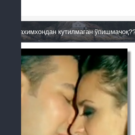
Рахимхондан кутилмаган ўпишмачоқ?