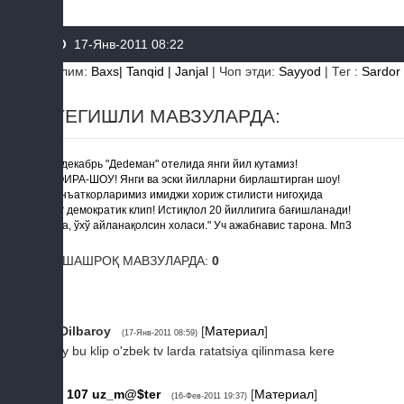
17-Янв-2011 08:22
Бўлим
:
Baxs| Tanqid | Janjal
|
Чоп этди
:
Sayyod
|
Тег
:
Sardor
ТЕГИШЛИ МАВЗУЛАРДА:
31 декабрь "Деdеман" отелида янги йил кутамиз!
ШОИРА-ШОУ! Янги ва эски йилларни бирлаштирган шоу!
Санъаткорларимиз имиджи хориж стилисти нигоҳида
Энг демократик клип! Истиқлол 20 йиллигига бағишланади!
"Аха, ўхў айланақолсин холаси." Уч ажабнавис тарона. Мп3
ЎХШАШРОҚ МАВЗУЛАРДА:
0
1
Dilbaroy
[
Материал
]
(17-Янв-2011 08:59)
voy bu klip o'zbek tv larda ratatsiya qilinmasa kere
107
uz_m@$ter
[
Материал
]
(16-Фев-2011 19:37)