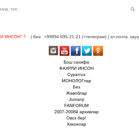
ЛИ ИНСОН"
?
| Биз: +99894 695-21-21 (+телеграм) | эл.почта: sa
Бош сахифа
ФАХРЛИ ИНСОН
Суратгох
МОНОЛОГлар
Биз
Жавоблар
Jumanji
FANFORUM
2007-2008й архивлар
Овоз бер!
Хикоялар