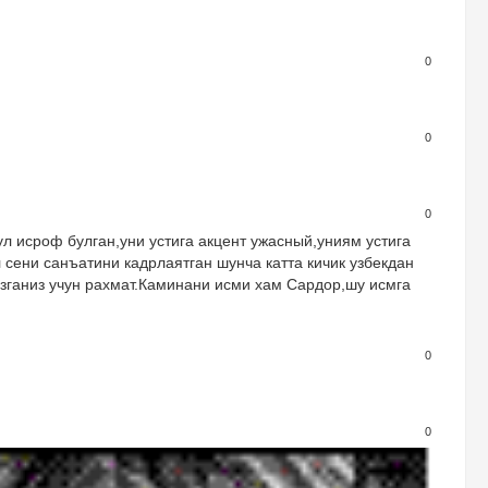
0
0
0
л исроф булган,уни устига акцент ужасный,униям устига
 сени санъатини кадрлаятган шунча катта кичик узбекдан
ганиз учун рахмат.Каминани исми хам Сардор,шу исмга
0
0