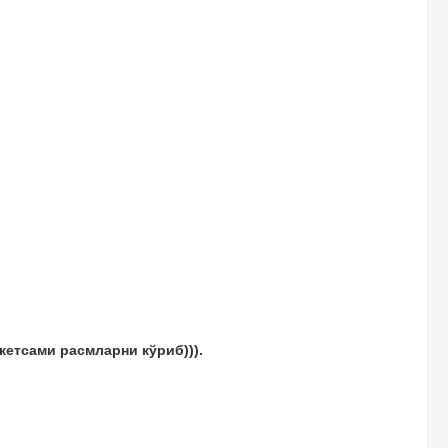
кетсами расмларни кўриб))).