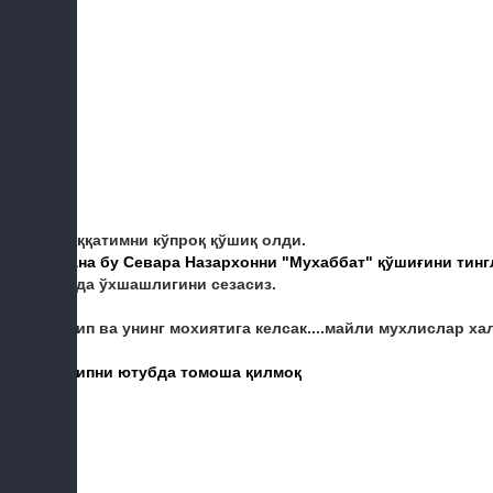
Диққатимни кўпроқ қўшиқ олди.
Мана бу Севара Назархонни "Мухаббат" қўшиғини тинг
жуда ўхшашлигини сезасиз.
Клип ва унинг мохиятига келсак....майли мухлислар хал
Клипни ютубда томоша қилмоқ