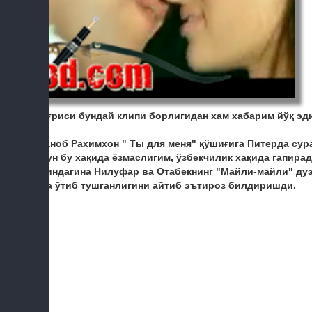
Тўғриси бундай клипи борлигидан хам хабарим йўқ эд
Жаноб Рахимхон " Ты для меня" қўшиғига Питерда сур
учун бу хақида ёзмаслигим, ўзбекчилик хақида гапира
яқиндагина Нилуфар ва Отабекнинг "Майли-майли" дуэт
эса ўтиб тушганлигини айтиб эътироз билдиришди.