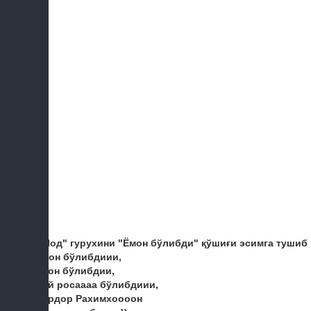
"Шод" гурухини "Ёмон бўлибди" қўшиғи эсимга тушиб 
Ёмон бўлибдиии,
ёмон бўлибдии,
вой росаааа бўлибдиии,
Сардор Рахимхоооон