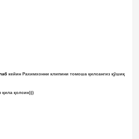
лаб
кейин Рахимхонни клипини томоша қилсангиз қўшиқ
 қила қолсин)))