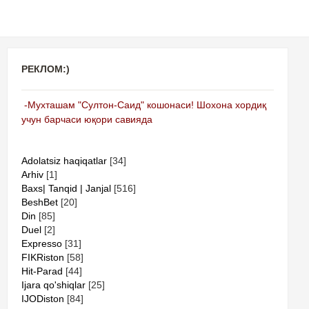
РЕКЛОМ:)
-Мухташам "Султон-Саид" кошонаси! Шохона хордиқ
учун барчаси юқори савияда
Adolatsiz haqiqatlar
[34]
Arhiv
[1]
Baxs| Tanqid | Janjal
[516]
BeshBet
[20]
Din
[85]
Duel
[2]
Expresso
[31]
FIKRiston
[58]
Hit-Parad
[44]
Ijara qo'shiqlar
[25]
IJODiston
[84]