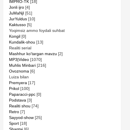
IMPRO-TK
[18]
Jonli ijro
[4]
JuMaNjI
[51]
JurYuldus
[10]
Kaktusso
[5]
Yoqimsiz ammo foydali suhbat
Kongil
[0]
Kundalik-shou
[13]
Realiti serial
Mashhur ko'targan mavzu
[2]
MP3|Video
[1070]
Muhlis Minbari
[216]
Ovoznoma
[6]
Luiza bilan
Premyera
[17]
Prikol
[100]
Paparacci-ppc
[0]
Podstava
[3]
Realiti shou
[74]
Retro
[7]
Sayyod-show
[25]
Sport
[18]
Shantaj
[6]