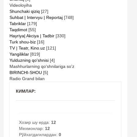
Videoloyiha
Shunchaki qiziq
[27]
Suhbat | Intervyu | Reportaj
[748]
Tabriklar
[179]
Taqdimot
[55]
Hayriya| Akciya | Tadbir
[330]
Turk shou-biz
[16]
TV | Teatr, Kino.uz
[121]
Yangiliklar
[819]
Yulduzning qo'shnisi
[4]
Mashhurlarning qo'shnilariga so'z
BIRINCHI-SHOU
[5]
Radio Grand bilan
КИМЛАР:
Хозир шу ерда:
12
Мехмонлар:
12
Рўйхатдагилардан:
0