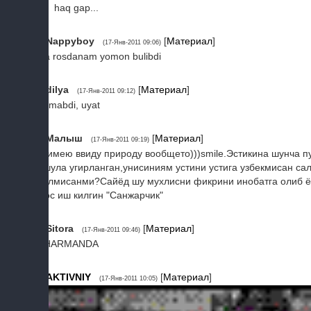
haq gap...
2
Nappyboy
[
Материал
]
(17-Янв-2011 09:06)
Ha rosdanam yomon bulibdi
3
dilya
[
Материал
]
(17-Янв-2011 09:12)
bumabdi, uyat
4
Малыш
[
Материал
]
(17-Янв-2011 09:19)
Я имею ввиду природу вообщето)))smile.Эстикина шунча пу
ашула угирланган,унисиниям устини устига узбекмисан сал
уялмисанми?Сайёд шу мухлисни фикрини инобатга олиб ёз
мос иш килгин "Санжарчик"
5
Sitora
[
Материал
]
(17-Янв-2011 09:46)
SHARMANDA
6
AKTIVNIY
[
Материал
]
(17-Янв-2011 10:05)