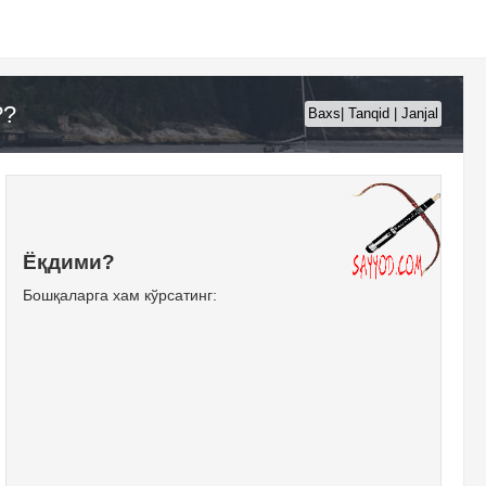
??
Baxs| Tanqid | Janjal
Ёқдими?
Бошқаларга хам кўрсатинг: