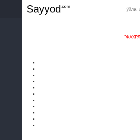
Sayyod
.com
"ФАХР