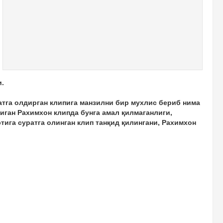
и.
атга олдирган клипига манзилни бир мухлис бериб нима
диган Рахимхон клипда бунга амал қилмаганлиги,
ига суратга олинган клип танқид қилингани, Рахимхон