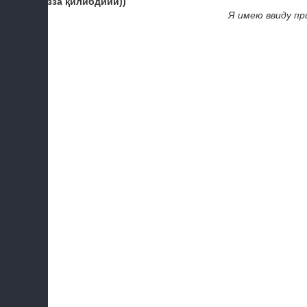
мазза қилибдиии))
Я имею ввиду пр