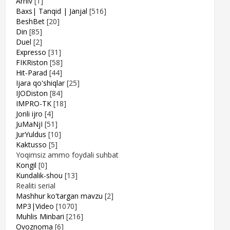
Arhiv
[1]
Baxs| Tanqid | Janjal
[516]
BeshBet
[20]
Din
[85]
Duel
[2]
Expresso
[31]
FIKRiston
[58]
Hit-Parad
[44]
Ijara qo'shiqlar
[25]
IJODiston
[84]
IMPRO-TK
[18]
Jonli ijro
[4]
JuMaNjI
[51]
JurYuldus
[10]
Kaktusso
[5]
Yoqimsiz ammo foydali suhbat
Kongil
[0]
Kundalik-shou
[13]
Realiti serial
Mashhur ko'targan mavzu
[2]
MP3|Video
[1070]
Muhlis Minbari
[216]
Ovoznoma
[6]