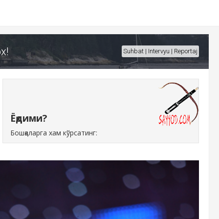
х!
Suhbat | Intervyu | Reportaj
Ёқдими?
Бошқаларга хам кўрсатинг: