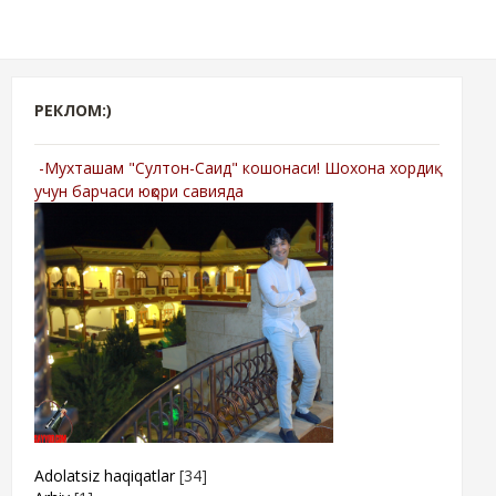
РЕКЛОМ:)
-Мухташам "Султон-Саид" кошонаси! Шохона хордиқ
учун барчаси юқори савияда
Adolatsiz haqiqatlar
[34]