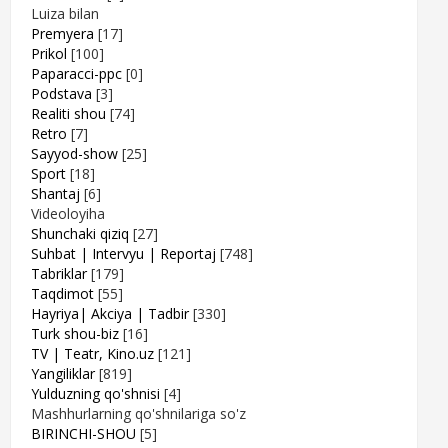
Luiza bilan
Premyera
[17]
Prikol
[100]
Paparacci-ppc
[0]
Podstava
[3]
Realiti shou
[74]
Retro
[7]
Sayyod-show
[25]
Sport
[18]
Shantaj
[6]
Videoloyiha
Shunchaki qiziq
[27]
Suhbat | Intervyu | Reportaj
[748]
Tabriklar
[179]
Taqdimot
[55]
Hayriya| Akciya | Tadbir
[330]
Turk shou-biz
[16]
TV | Teatr, Kino.uz
[121]
Yangiliklar
[819]
Yulduzning qo'shnisi
[4]
Mashhurlarning qo'shnilariga so'z
BIRINCHI-SHOU
[5]