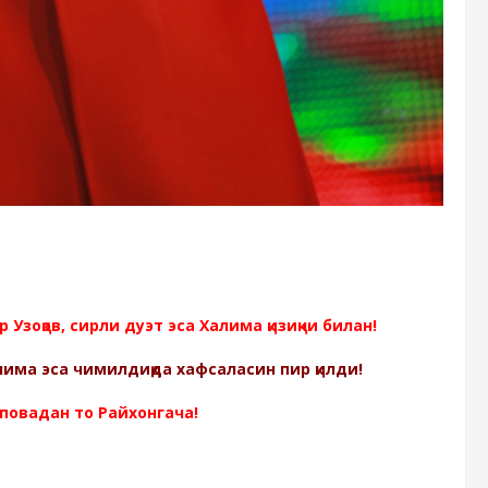
зоқов, сирли дуэт эса Халима қизиқчи билан!
има эса чимилдиқда хафсаласин пир қилди!
повадан то Райхонгача!