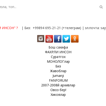
И ИНСОН"
?
| Биз: +99894 695-21-21 (+телеграм) | эл.почта: s
Бош сахифа
ФАХРЛИ ИНСОН
Суратгох
МОНОЛОГлар
Биз
Жавоблар
Jumanji
FANFORUM
2007-2008й архивлар
Овоз бер!
Хикоялар