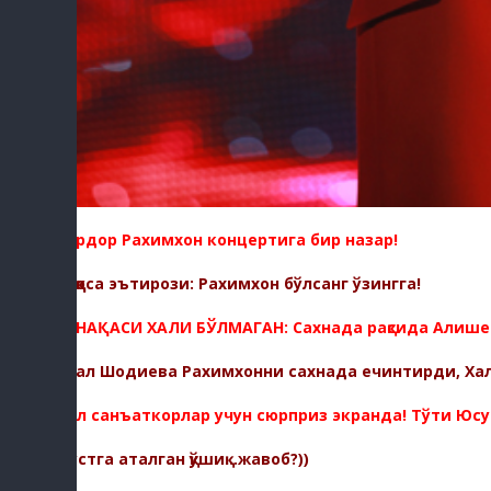
Сардор Рахимхон концертига бир назар!
Раққоса эътирози: Рахимхон бўлсанг ўзингга!
БУНАҚАСИ ХАЛИ БЎЛМАГАН: Сахнада рақсида Алишер У
Асал Шодиева Рахимхонни сахнада ечинтирди, Хал
Аёл санъаткорлар учун сюрприз экранда! Тўти Юсу
Дўстга аталган қўшиқ...жавоб?))