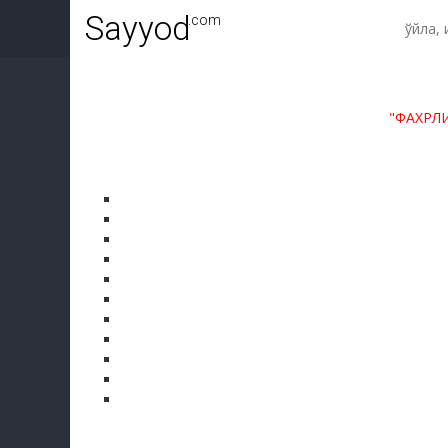
Sayyod
.com
"ФАХРЛ