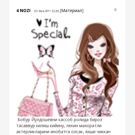
4
NOZI
[
Материал
]
0
(01-Фев-2011 22:20)
Бобур Йулдошевни кассоб ролида бироз
тасаввур килиш кийину, лекин махоратли
актёрликларини инобатга олсак, яхши чиккан