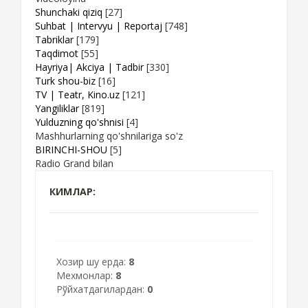
Shunchaki qiziq
[27]
Suhbat | Intervyu | Reportaj
[748]
Tabriklar
[179]
Taqdimot
[55]
Hayriya| Akciya | Tadbir
[330]
Turk shou-biz
[16]
TV | Teatr, Kino.uz
[121]
Yangiliklar
[819]
Yulduzning qo'shnisi
[4]
Mashhurlarning qo'shnilariga so'z
BIRINCHI-SHOU
[5]
Radio Grand bilan
КИМЛАР:
Хозир шу ерда:
8
Мехмонлар:
8
Рўйхатдагилардан:
0