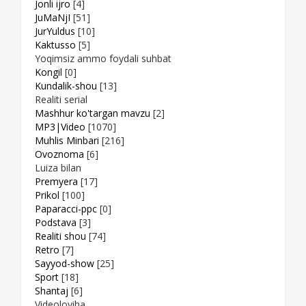
Jonli ijro
[4]
JuMaNjI
[51]
JurYuldus
[10]
Kaktusso
[5]
Yoqimsiz ammo foydali suhbat
Kongil
[0]
Kundalik-shou
[13]
Realiti serial
Mashhur ko'targan mavzu
[2]
MP3|Video
[1070]
Muhlis Minbari
[216]
Ovoznoma
[6]
Luiza bilan
Premyera
[17]
Prikol
[100]
Paparacci-ppc
[0]
Podstava
[3]
Realiti shou
[74]
Retro
[7]
Sayyod-show
[25]
Sport
[18]
Shantaj
[6]
Videoloyiha