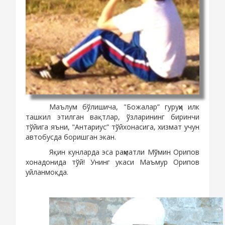
Маълум бўлишича, "Божалар” гуруҳи илк
ташкил этилган вақтлар, ўзларининг биринчи
тўйига яъни, "Антариус” тўйхонасига, хизмат учун
автобусда боришган экан.
sayyod.com
Яқин кунларда эса раҳматли Мўмин Орипов
хонадонида тўй! Унинг укаси Маъмур Орипов
уйланмоқда.
sayyod.com