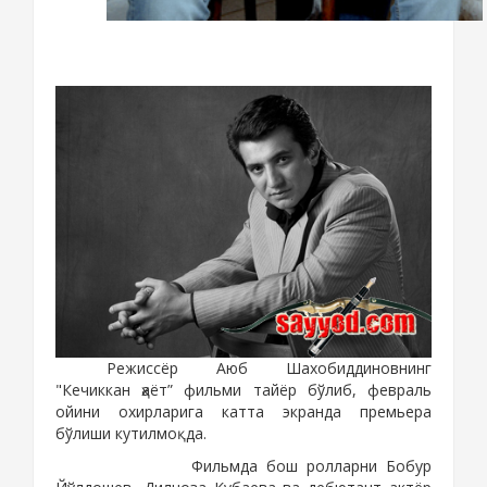
sayyod.com
Режиссёр Аюб Шахобиддиновнинг
"Кечиккан ҳаёт” фильми тайёр бўлиб, февраль
ойини охирларига катта экранда премьера
бўлиши кутилмоқда.
sayyod.com
sayyod.com
Фильмда бош ролларни Бобур