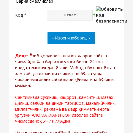
Барча смайликлар
Код *:
Диққат:
Ёзиб қолдирилган изох дарров сайтга
чиқмайди. Хар бир изох узоғи билан 24 соат
ичида текширувдан ўтади. Мабодо бу вақт ўтгач
хам сайтда изохингиз чиқмаган бўлса унда
чиқарилмаганлик сабаблари қўйидагича бўлиши
мумкин:
Сайтимизда сўкиниш, хақорот, камситиш, мазах
қилиш, салбий ва диний тарғибот, махалийчилик,
миллатчилик, реклама ва қадр қимматни ерга
ургувчи АЛОМАТЛАРИ БОР изохлар сайтга
чиқмасданоқ ЎЧИРИЛАДИ!
Шунингдек миш-миш бўлиб кетишига сабабчи