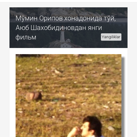
Мўмин Орипов хонадонида тўй,
Аюб Шахобидиновдан янги
фильм
Yangiliklar