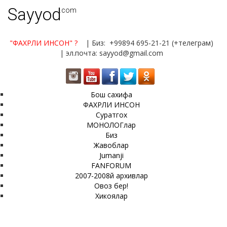
Sayyod
.com
"ФАХРЛИ ИНСОН"
?
| Биз: +99894 695-21-21 (+телеграм)
| эл.почта: sayyod@gmail.com
Бош сахифа
ФАХРЛИ ИНСОН
Суратгох
МОНОЛОГлар
Биз
Жавоблар
Jumanji
FANFORUM
2007-2008й архивлар
Овоз бер!
Хикоялар