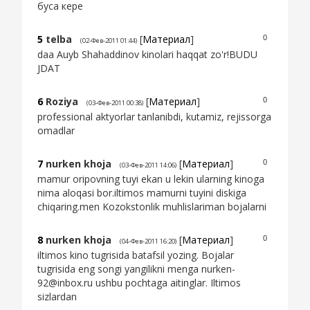
буса кере
5
telba
[
Материал
]
0
(02-Фев-2011 01:44)
daa Auyb Shahaddinov kinolari haqqat zo'r!BUDU
JDAT
6
Roziya
[
Материал
]
0
(03-Фев-2011 00:38)
professional aktyorlar tanlanibdi, kutamiz, rejissorga
omadlar
7
nurken khoja
[
Материал
]
0
(03-Фев-2011 14:06)
mamur oripovning tuyi ekan u lekin ularning kinoga
nima aloqasi bor.iltimos mamurni tuyini diskiga
chiqaring.men Kozokstonlik muhlislariman bojalarni
8
nurken khoja
[
Материал
]
0
(04-Фев-2011 16:20)
iltimos kino tugrisida batafsil yozing. Bojalar
tugrisida eng songi yangilikni menga nurken-
92@inbox.ru ushbu pochtaga aitinglar. Iltimos
sizlardan