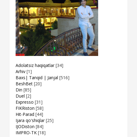
Adolatsiz haqiqatlar
[34]
Arhiv
[1]
Baxs| Tanqid | Janjal
[516]
BeshBet
[20]
Din
[85]
Duel
[2]
Expresso
[31]
FIKRiston
[58]
Hit-Parad
[44]
Ijara qo'shiqlar
[25]
IJODiston
[84]
IMPRO-TK
[18]