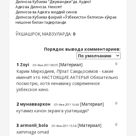
Дилноза Кубаева "Джуманджи"да. Аудио!
Адиз ва Дилноза. Нихоят!
Дилноза ва Адизга жиддий синов
Дилноза Кубаева фахрий «Ўзбекистон белгиси» кўкрак
нишони билан тақдирланди
ЎХШАШРОҚ МАВЗУЛАРДА:
0
Порядок вывода комментариев:
1
Zoyi
[
Материал
]
0
(01-Фев-2011 09:07)
Карим Мирходиев, Пўлат Саидқосимов - какие
имена!!! это НАСТОЯЩИЕ АКТЕРЫ!! Обязательно
посмотрю, хотя ненавижу современное
узбекское кино.
2
мунаввархон
[
Материал
]
0
(01-Фев-2011 14:44)
кутамиз качон экранга узатишади?
3
armonli_bola
[
Материал
]
0
(01-Фев-2011 15:53)
xammaga omad