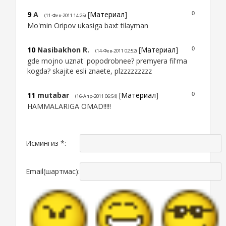
9
A
[
Материал
]
0
(11-Фев-2011 14:25)
Mo'min Oripov ukasiga baxt tilayman
10
Nasibakhon R.
[
Материал
]
0
(14-Фев-2011 02:52)
gde mojno uznat' popodrobnee? premyera fil'ma
kogda? skajite esli znaete, plzzzzzzzzz
11
mutabar
[
Материал
]
0
(16-Апр-2011 06:54)
HAMMALARIGA OMAD!!!!!
Исмингиз *:
Email(шартмас):