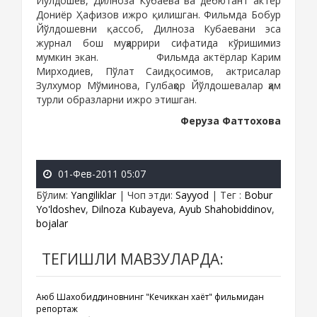
Йўлдошев, Дилноза Кубаева ва дебютант актёр
Дониёр Ҳафизов ижро қилишган. Фильмда Бобур
Йўлдошевни қассоб, Дилноза Кубаевани эса
журнал бош муҳаррири сифатида кўришимиз
мумкин экан.
sayyod.com
Фильмда актёрлар Карим
Мирходиев, Пўлат Саидқосимов, актрисалар
Зулхумор Мўминова, Гулбаҳор Йўлдошевалар ҳам
турли образларни ижро этишган.
sayyod.com
Феруза Фаттохова
01-Фев-2011 05:07
Бўлим
:
Yangiliklar
|
Чоп этди
:
Sayyod
|
Тег
:
Bobur
Yo'ldoshev
,
Dilnoza Kubayeva
,
Ayub Shahobiddinov
,
bojalar
ТЕГИШЛИ МАВЗУЛАРДА:
Аюб Шахобиддиновнинг "Кечиккан хаёт" фильмидан
репортаж