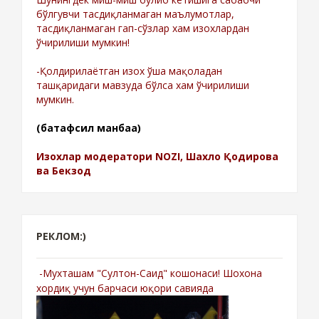
бўлгувчи тасдиқланмаган маълумотлар,
тасдиқланмаган гап-сўзлар хам изохлардан
ўчирилиши мумкин!
-Қолдирилаётган изох ўша мақоладан
ташқаридаги мавзуда бўлса хам ўчирилиши
мумкин.
(батафсил манбаа)
Изохлар модератори NOZI, Шахло Қодирова
ва Бекзод
РЕКЛОМ:)
-Мухташам "Султон-Саид" кошонаси! Шохона
хордиқ учун барчаси юқори савияда