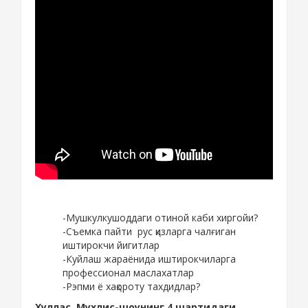
-Мушкулкушоддаги отиной каби хиргойи?
-Съемка пайти рус қизларга чалғиган
иштирокчи йигитлар
-Куйлаш жараёнида иштирокчиларга
профессионал маслахатлар
-Рэпми ё хақороту тахдидлар?
Хуллас, Мухлис-шоунинг 4 шартидаги