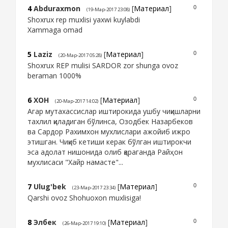
4
Abduraxmon
[
Материал
]
0
(19-Мар-2017 23:08)
Shoxrux rep muxlisi yaxwi kuylabdi
Xammaga omad
5
Laziz
[
Материал
]
0
(20-Мар-2017 05:28)
Shoxrux REP mulisi SARDOR zor shunga ovoz
beraman 1000%
6
ХОН
[
Материал
]
0
(20-Мар-2017 14:02)
Агар мутахассислар иштирокида ушбу чиқишларни
тахлил қиладиган бўлинса, Озодбек Назарбеков
ва Сардор Рахимхон мухлислари ажойиб ижро
этишган. Чиқиб кетиши керак бўлган иштирокчи
эса адолат нишонида олиб қараганда Райҳон
мухлисаси "Хайр намасте"...
7
Ulug'bek
[
Материал
]
0
(23-Мар-2017 23:34)
Qarshi ovoz Shohuoxon muxlisiga!
8
Элбек
[
Материал
]
0
(26-Мар-2017 19:10)