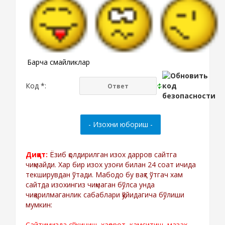
Барча смайликлар
Код *:
Диққат:
Ёзиб қолдирилган изох дарров сайтга
чиқмайди. Хар бир изох узоғи билан 24 соат ичида
текширувдан ўтади. Мабодо бу вақт ўтгач хам
сайтда изохингиз чиқмаган бўлса унда
чиқарилмаганлик сабаблари қўйидагича бўлиши
мумкин:
Сайтимизда сўкиниш, хақорот, камситиш, мазах