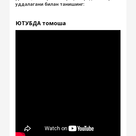
уддалагани билан танишинг:
ЮТУБДА томоша