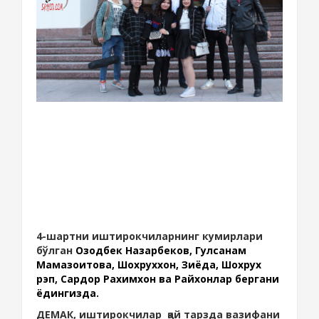
4-шартни иштирокчиларнинг кумирлари
бўлган
Озодбек Назарбеков, Гулсанам
Мамазоитова, Шохруххон, Зиёда, Шохрух
рэп, Сардор Рахимхон ва Райхонлар бергани
ёдингизда.
ДЕМАК, иштирокчилар қай тарзда вазифани