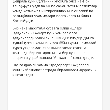
февраль куни бўлганини хисобга олса нақ 1 ой
танаффус бўлди ва бунга сабаб техник вазиятлар
хамда кетма-кет иштирокчиларнинг оилавий ва
соғлиқ билан муаммолари юзага келгани билан
боғлиқ бўлди.
Бир неча маротаба суратга олиш ишлари
қолдирилиб 14-март куни хам сал қолса
қолдириларди чунки айнан шу куни кимдир ДАНга
тушиб қолган, каминани эса бўйин қисми шамоллаб
турса ўтиролмас, ётса қимирлолмас холатга
келганди. Бир иштирокчи эса бир кун аввал
аварияга учраб юзлари "бежалган" холатда эди.
Шунга қарамай хамма "ярадорлар" 14-февраль
куни "Ўзбекнаво" эстрада бирлашмаси идорасини
ишғол этдик.