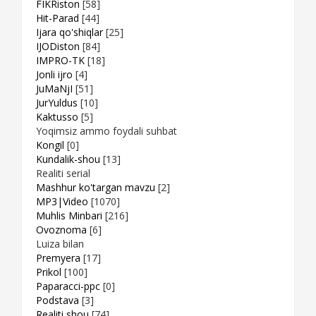
FIKRiston
[58]
Hit-Parad
[44]
Ijara qo'shiqlar
[25]
IJODiston
[84]
IMPRO-TK
[18]
Jonli ijro
[4]
JuMaNjI
[51]
JurYuldus
[10]
Kaktusso
[5]
Yoqimsiz ammo foydali suhbat
Kongil
[0]
Kundalik-shou
[13]
Realiti serial
Mashhur ko'targan mavzu
[2]
MP3|Video
[1070]
Muhlis Minbari
[216]
Ovoznoma
[6]
Luiza bilan
Premyera
[17]
Prikol
[100]
Paparacci-ppc
[0]
Podstava
[3]
Realiti shou
[74]