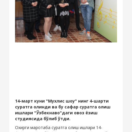
14-март куни "Мухлис шоу" нинг 4-шарти
суратга олинди ва бу сафар суратга олиш
ишлари "Ўзбекнаво"даги овоз ёзиш
студиясида бўлиб ўтди.
Охирги маротаба суратга олиш ишлари 14-