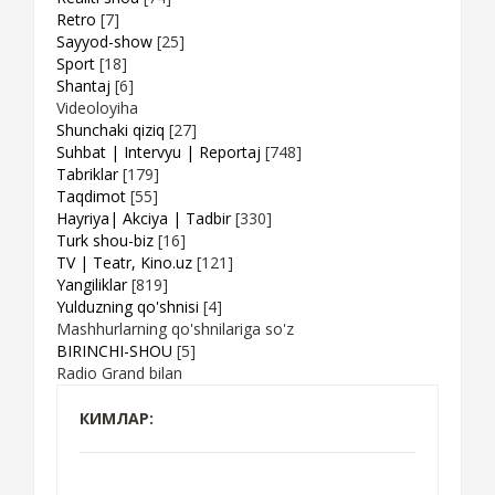
Retro
[7]
Sayyod-show
[25]
Sport
[18]
Shantaj
[6]
Videoloyiha
Shunchaki qiziq
[27]
Suhbat | Intervyu | Reportaj
[748]
Tabriklar
[179]
Taqdimot
[55]
Hayriya| Akciya | Tadbir
[330]
Turk shou-biz
[16]
TV | Teatr, Kino.uz
[121]
Yangiliklar
[819]
Yulduzning qo'shnisi
[4]
Mashhurlarning qo'shnilariga so'z
BIRINCHI-SHOU
[5]
Radio Grand bilan
КИМЛАР: