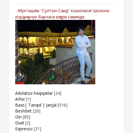
-Мухташам "Султон-Саид" кошонаси! Шохона
хордиқ учун барчаси юқори савияда
Adolatsiz haqiqatlar
[34]
Arhiv
[1]
Baxs| Tanqid | Janjal
[516]
BeshBet
[20]
Din
[85]
Duel
[2]
Expresso
[31]