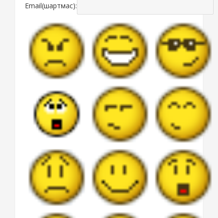
Email(шартмас):