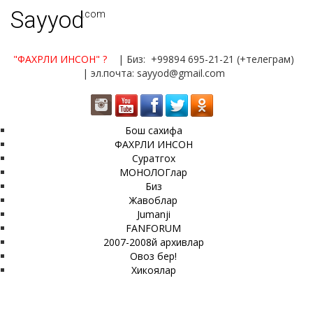
Sayyod
.com
"ФАХРЛИ ИНСОН"
?
| Биз: +99894 695-21-21 (+телеграм)
| эл.почта: sayyod@gmail.com
Бош сахифа
ФАХРЛИ ИНСОН
Суратгох
МОНОЛОГлар
Биз
Жавоблар
Jumanji
FANFORUM
2007-2008й архивлар
Овоз бер!
Хикоялар