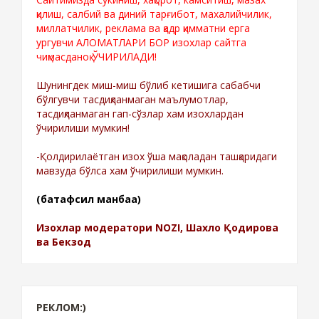
қилиш, салбий ва диний тарғибот, махалийчилик,
миллатчилик, реклама ва қадр қимматни ерга
ургувчи АЛОМАТЛАРИ БОР изохлар сайтга
чиқмасданоқ ЎЧИРИЛАДИ!
Шунингдек миш-миш бўлиб кетишига сабабчи
бўлгувчи тасдиқланмаган маълумотлар,
тасдиқланмаган гап-сўзлар хам изохлардан
ўчирилиши мумкин!
-Қолдирилаётган изох ўша мақоладан ташқаридаги
мавзуда бўлса хам ўчирилиши мумкин.
(батафсил манбаа)
Изохлар модератори NOZI, Шахло Қодирова
ва Бекзод
РЕКЛОМ:)