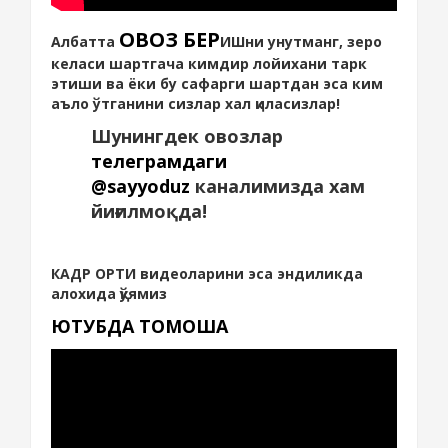
ОВОЗ БЕР
Албатта
ИШни унутманг, зеро
келаси шартгача кимдир лойихани тарк
этиши ва ёки бу сафарги шартдан эса ким
аъло ўтганини сизлар хал қиласизлар!
Шунингдек овозлар
телеграмдаги
@sayyoduz
каналимизда хам
йиғилмоқда!
КАДР ОРТИ видеоларини эса эндиликда
алохида қўямиз
ЮТУБДА ТОМОША