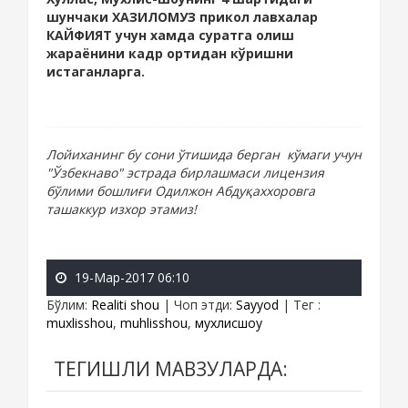
шунчаки ХАЗИЛОМУЗ прикол лавхалар
КАЙФИЯТ учун хамда суратга олиш
жараёнини кадр ортидан кўришни
истаганларга.
Лойиханинг бу сони ўтишида берган кўмаги учун
"Ўзбекнаво" эстрада бирлашмаси лицензия
бўлими бошлиғи Одилжон Абдуқаххоровга
ташаккур изхор этамиз!
19-Мар-2017 06:10
Бўлим
:
Realiti shou
|
Чоп этди
:
Sayyod
|
Тег
:
muxlisshou
,
muhlisshou
,
мухлисшоу
ТЕГИШЛИ МАВЗУЛАРДА: