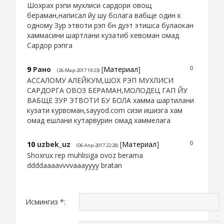
Шохрах рэпи мухлиси сардори овощ
бераман,написал йу шу болага вабще один к
одному Зур этвоти рэп бн дуэт этишса булаокан
хаммасини шартлани кузатиб кевоман омад
Сардор рэпга
9
Рано
[
Материал
]
0
(26-Мар-2017 19:23)
АССАЛОМУ АЛЕЙКУМ,ШОХ РЭП МУХЛИСИ
САРДОРГА ОВОЗ БЕРАМАН,МОЛОДЕЦ ГАП ЙУ
ВАБЩЕ ЗУР ЭТВОТИ БУ БОЛА хамма шартилани
кузати курвоман,sayyod.com сизи ишизга хам
омад ешлани кутарвурин омад хаммелага
10
uzbek_uz
[
Материал
]
0
(06-Апр-2017 22:28)
Shoxrux rep muhlisiga ovoz berama
ddddaaaavvvvaaayyyy bratan
Исмингиз *: