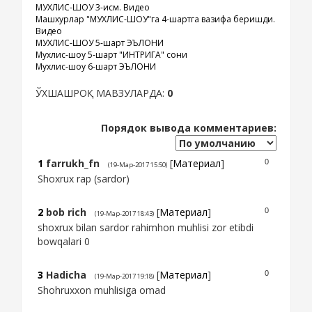
МУХЛИС-ШОУ 3-қисм. Видео
Машхурлар "МУХЛИС-ШОУ"га 4-шартга вазифа беришди.
Видео
МУХЛИС-ШОУ 5-шарт ЭЪЛОНИ
Мухлис-шоу 5-шарт "ИНТРИГА" сони
Мухлис-шоу 6-шарт ЭЪЛОНИ
ЎХШАШРОҚ МАВЗУЛАРДА:
0
Порядок вывода комментариев:
1
farrukh_fn
[
Материал
]
0
(19-Мар-2017 15:50)
Shoxrux rap (sardor)
2
bob rich
[
Материал
]
0
(19-Мар-2017 18:43)
shoxrux bilan sardor rahimhon muhlisi zor etibdi
bowqalari 0
3
Hadicha
[
Материал
]
0
(19-Мар-2017 19:18)
Shohruxxon muhlisiga omad