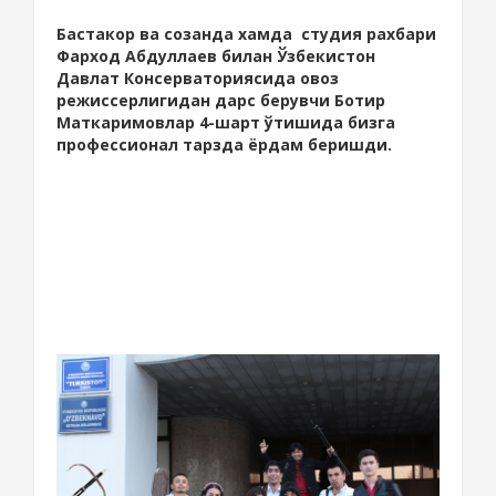
Бастакор ва созанда хамда студия рахбари
Фарход Абдуллаев билан Ўзбекистон
Давлат Консерваториясида овоз
режиссерлигидан дарс берувчи Ботир
Маткаримовлар 4-шарт ўтишида бизга
профессионал тарзда ёрдам беришди.