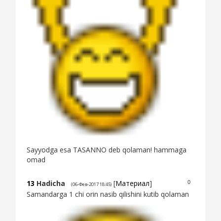
Sayyodga esa TASANNO deb qolaman! hammaga
omad
13
Hadicha
[
Материал
]
0
(06-Фев-2017 18:45)
Samandarga 1 chi orin nasib qilishini kutib qolaman