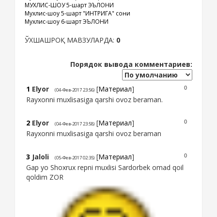
МУХЛИС-ШОУ 5-шарт ЭЪЛОНИ
Мухлис-шоу 5-шарт "ИНТРИГА" сони
Мухлис-шоу 6-шарт ЭЪЛОНИ
ЎХШАШРОҚ МАВЗУЛАРДА:
0
Порядок вывода комментариев:
1
Elyor
[
Материал
]
0
(04-Фев-2017 23:56)
Rayxonni muxlisasiga qarshi ovoz beraman.
2
Elyor
[
Материал
]
0
(04-Фев-2017 23:58)
Rayxonni muxlisasiga qarshi ovoz beraman
3
Jaloli
[
Материал
]
0
(05-Фев-2017 02:35)
Gap yo Shoxrux repni muxlisi Sardorbek omad qoil
qoldim ZOR