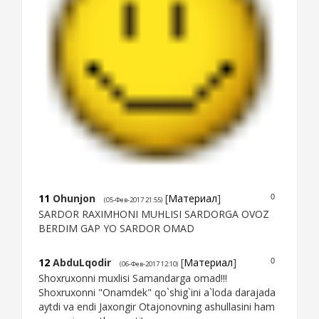
11
Ohunjon
[
Материал
]
0
(05-Фев-2017 21:55)
SARDOR RAXIMHONI MUHLISI SARDORGA OVOZ
BERDIM GAP YO SARDOR OMAD
12
AbduLqodir
[
Материал
]
0
(06-Фев-2017 12:10)
Shoxruxonni muxlisi Samandarga omad!!!
Shoxruxonni "Onamdek" qo`shig`ini a`loda darajada
aytdi va endi Jaxongir Otajonovning ashullasini ham