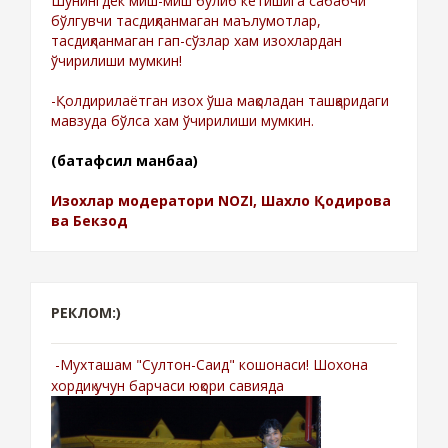
Шунингдек миш-миш бўлиб кетишига сабабчи
бўлгувчи тасдиқланмаган маълумотлар,
тасдиқланмаган гап-сўзлар хам изохлардан
ўчирилиши мумкин!
-Қолдирилаётган изох ўша мақоладан ташқаридаги
мавзуда бўлса хам ўчирилиши мумкин.
(батафсил манбаа)
Изохлар модератори NOZI, Шахло Қодирова
ва Бекзод
РЕКЛОМ:)
-Мухташам "Султон-Саид" кошонаси! Шохона
хордиқ учун барчаси юқори савияда