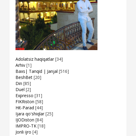
Adolatsiz haqiqatlar
[34]
Arhiv
[1]
Baxs| Tanqid | Janjal
[516]
BeshBet
[20]
Din
[85]
Duel
[2]
Expresso
[31]
FIKRiston
[58]
Hit-Parad
[44]
Ijara qo'shiqlar
[25]
IJODiston
[84]
IMPRO-TK
[18]
Jonli ijro
[4]