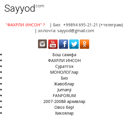
Sayyod
.com
"ФАХРЛИ ИНСОН"
?
| Биз: +99894 695-21-21 (+телеграм)
| эл.почта: sayyod@gmail.com
Бош сахифа
ФАХРЛИ ИНСОН
Суратгох
МОНОЛОГлар
Биз
Жавоблар
Jumanji
FANFORUM
2007-2008й архивлар
Овоз бер!
Хикоялар