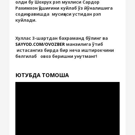
олди бу Шохрух рэп мухлиси Сардор
Рахимхон қўшиғини куйлаб ўз йўналишига
содиқ равишда мусиқаси устидан рэп
куйлади.
Хуллас 3-шартдан бахраманд бўлинг ва
SAYYOD.COM/OVOZBER
манзилига ўтиб
истасангиз бирда бир неча иштирокчини
белгилаб овоз беришни унутманг!
ЮТУБДА ТОМОША