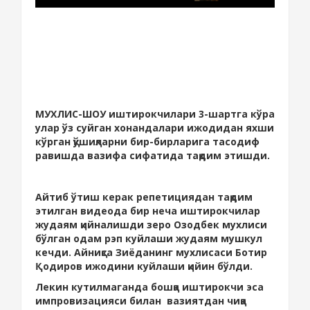
МУХЛИС-ШОУ иштирокчилари 3-шартга кўра
улар ўз суйган хонандалари ижодидан яхши
кўрган қўшиқларни бир-бирларига тасодиф
равишда вазифа сифатида тақдим этишди.
Айтиб ўтиш керак репетициядан тақдим
этилган видеода бир неча иштирокчилар
жудаям қийналишди зеро Озодбек мухлиси
бўлган одам рэп куйлаши жудаям мушкул
кечди. Айниқса Зиёданинг мухлисаси Ботир
Қодиров ижодини куйлаши қийин бўлди.
Лекин кутилмаганда бошқа иштирокчи эса
импровизацияси билан вазиятдан чиқа