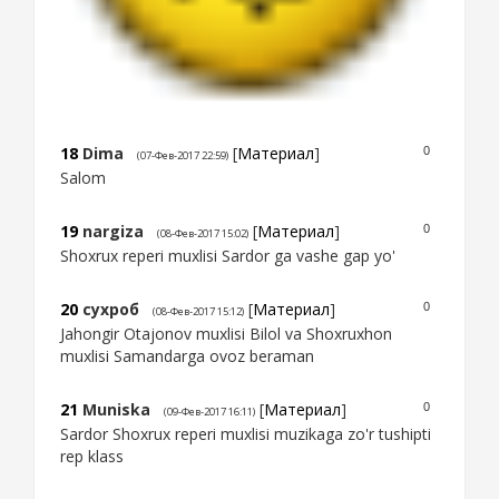
18
Dima
[
Материал
]
0
(07-Фев-2017 22:59)
Salom
19
nargiza
[
Материал
]
0
(08-Фев-2017 15:02)
Shoxrux reperi muxlisi Sardor ga vashe gap yo'
20
сухроб
[
Материал
]
0
(08-Фев-2017 15:12)
Jahongir Otajonov muxlisi Bilol va Shoxruxhon
muxlisi Samandarga ovoz beraman
21
Muniska
[
Материал
]
0
(09-Фев-2017 16:11)
Sardor Shoxrux reperi muxlisi muzikaga zo'r tushipti
rep klass