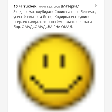
10
Farruxbek
[
Материал
]
0
(05-Фев-2017 20:20)
Зиёдани фан клубидаги Солихага овоз бераман,
унинг ёналишига Ботир Кодироанинг кушиги
огирлик килди,атак овоз ёмон эмас-келажаги
бор. ОМАД...ОМАД...ВА ЯНА ОМАД..