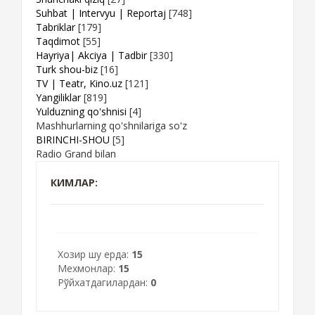
Suhbat | Intervyu | Reportaj
[748]
Tabriklar
[179]
Taqdimot
[55]
Hayriya| Akciya | Tadbir
[330]
Turk shou-biz
[16]
TV | Teatr, Kino.uz
[121]
Yangiliklar
[819]
Yulduzning qo'shnisi
[4]
Mashhurlarning qo'shnilariga so'z
BIRINCHI-SHOU
[5]
Radio Grand bilan
КИМЛАР:
Хозир шу ерда:
15
Мехмонлар:
15
Рўйхатдагилардан:
0