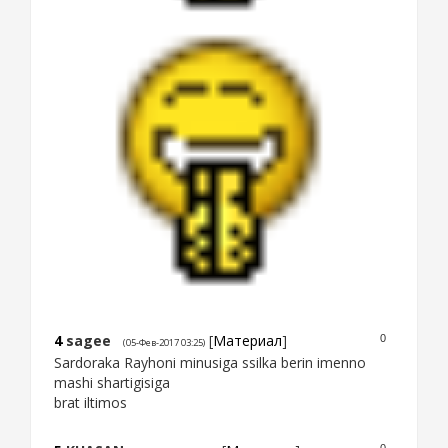
4
sagee
[
Материал
]
0
(05-Фев-2017 03:25)
Sardoraka Rayhoni minusiga ssilka berin imenno
mashi shartigisiga
brat iltimos