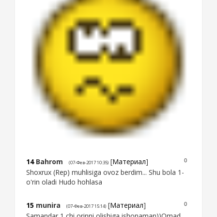
14
Bahrom
[
Материал
]
0
(07-Фев-2017 10:35)
Shoxrux (Rep) muhlisiga ovoz berdim... Shu bola 1-
o'rin oladi Hudo hohlasa
15
munira
[
Материал
]
0
(07-Фев-2017 15:14)
Samandar 1 chi orinni olishiga ishonaman))Omad