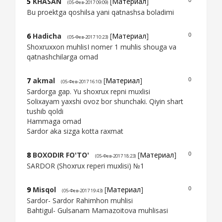
5
KHASAN
[
Материал
]
0
(05-Фев-2017 09:09)
Bu proektga qoshilsa yani qatnashsa boladimi
6
Hadicha
[
Материал
]
0
(05-Фев-2017 10:23)
Shoxruxxon muhlisI nomer 1 muhlis shouga va
qatnashchilarga omad
7
akmal
[
Материал
]
0
(05-Фев-2017 16:10)
Sardorga gap. Yu shoxrux repni muxlisi
Solixayam yaxshi ovoz bor shunchaki. Qiyin shart
tushib qoldi
Hammaga omad
Sardor aka sizga kotta raxmat
8
BOXODIR FO'TO'
[
Материал
]
0
(05-Фев-2017 18:23)
SARDOR (Shoxrux reperi muxlisi) №1
9
Misqol
[
Материал
]
0
(05-Фев-2017 19:43)
Sardor- Sardor Rahimhon muhlisi
Bahtigul- Gulsanam Mamazoitova muhlisasi