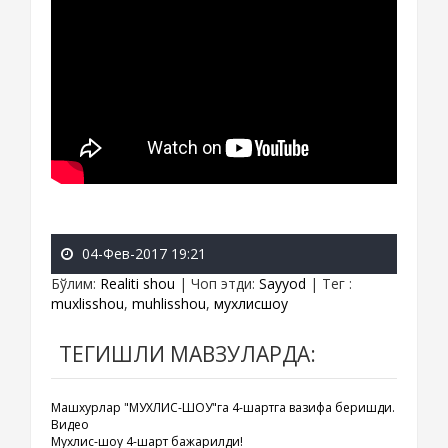
04-Фев-2017 19:21
Бўлим
:
Realiti shou
|
Чоп этди
:
Sayyod
|
Тег
:
muxlisshou
,
muhlisshou
,
мухлисшоу
ТЕГИШЛИ МАВЗУЛАРДА:
Машхурлар "МУХЛИС-ШОУ"га 4-шартга вазифа беришди.
Видео
Мухлис-шоу 4-шарт бажарилди!