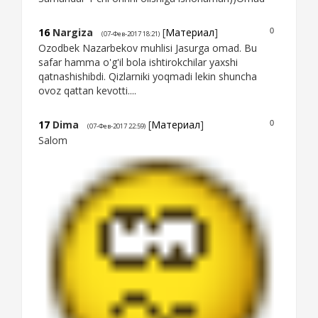
16
Nargiza
[
Материал
]
0
(07-Фев-2017 18:21)
Ozodbek Nazarbekov muhlisi Jasurga omad. Bu
safar hamma o'g'il bola ishtirokchilar yaxshi
qatnashishibdi. Qizlarniki yoqmadi lekin shuncha
ovoz qattan kevotti....
17
Dima
[
Материал
]
0
(07-Фев-2017 22:59)
Salom