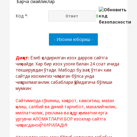
Барча смайликлар
Код *:
Диққат:
Ёзиб қолдирилган изох дарров сайтга
чиқмайди. Хар бир изох узоғи билан 24 соат ичида
текширувдан ўтади. Мабодо бу вақт ўтгач хам
сайтда изохингиз чиқмаган бўлса унда
чиқарилмаганлик сабаблари қўйидагича бўлиши
мумкин:
Сайтимизда сўкиниш, хақорот, камситиш, мазах
қилиш, салбий ва диний тарғибот, махалийчилик,
миллатчилик, реклама ва қадр қимматни ерга
ургувчи АЛОМАТЛАРИ БОР изохлар сайтга
чиқмасданоқ ЎЧИРИЛАДИ!