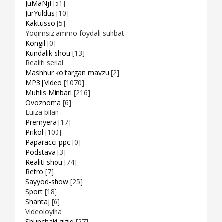
JuMaNjI
[51]
JurYuldus
[10]
Kaktusso
[5]
Yoqimsiz ammo foydali suhbat
Kongil
[0]
Kundalik-shou
[13]
Realiti serial
Mashhur ko'targan mavzu
[2]
MP3|Video
[1070]
Muhlis Minbari
[216]
Ovoznoma
[6]
Luiza bilan
Premyera
[17]
Prikol
[100]
Paparacci-ppc
[0]
Podstava
[3]
Realiti shou
[74]
Retro
[7]
Sayyod-show
[25]
Sport
[18]
Shantaj
[6]
Videoloyiha
Shunchaki qiziq
[27]