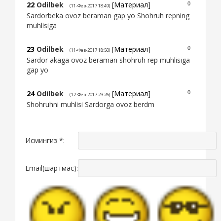
22
Odilbek
[
Материал
]
0
(11-Фев-2017 18:49)
Sardorbeka ovoz beraman gap yo Shohruh repning
muhlisiga
23
Odilbek
[
Материал
]
0
(11-Фев-2017 18:50)
Sardor akaga ovoz beraman shohruh rep muhlisiga
gap yo
24
Odilbek
[
Материал
]
0
(12-Фев-2017 23:26)
Shohruhni muhlisi Sardorga ovoz berdm
Исмингиз *:
Email(шартмас):