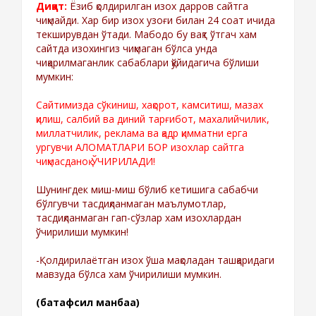
Диққат:
Ёзиб қолдирилган изох дарров сайтга
чиқмайди. Хар бир изох узоғи билан 24 соат ичида
текширувдан ўтади. Мабодо бу вақт ўтгач хам
сайтда изохингиз чиқмаган бўлса унда
чиқарилмаганлик сабаблари қўйидагича бўлиши
мумкин:
Сайтимизда сўкиниш, хақорот, камситиш, мазах
қилиш, салбий ва диний тарғибот, махалийчилик,
миллатчилик, реклама ва қадр қимматни ерга
ургувчи АЛОМАТЛАРИ БОР изохлар сайтга
чиқмасданоқ ЎЧИРИЛАДИ!
Шунингдек миш-миш бўлиб кетишига сабабчи
бўлгувчи тасдиқланмаган маълумотлар,
тасдиқланмаган гап-сўзлар хам изохлардан
ўчирилиши мумкин!
-Қолдирилаётган изох ўша мақоладан ташқаридаги
мавзуда бўлса хам ўчирилиши мумкин.
(батафсил манбаа)