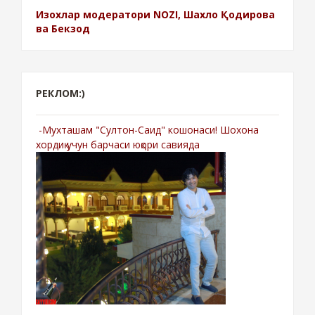
Изохлар модератори NOZI, Шахло Қодирова
ва Бекзод
РЕКЛОМ:)
-Мухташам "Султон-Саид" кошонаси! Шохона
хордиқ учун барчаси юқори савияда