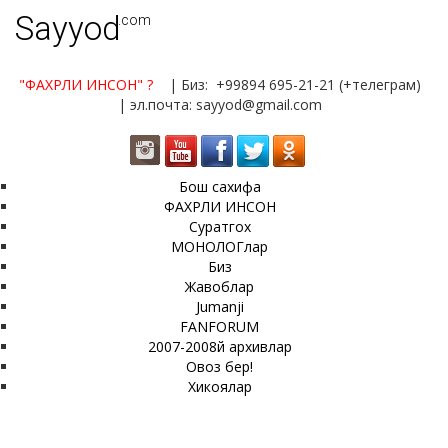
Sayyod
.com
"ФАХРЛИ ИНСОН"
?
| Биз: +99894 695-21-21 (+телеграм)
| эл.почта: sayyod@gmail.com
Бош сахифа
ФАХРЛИ ИНСОН
Суратгох
МОНОЛОГлар
Биз
Жавоблар
Jumanji
FANFORUM
2007-2008й архивлар
Овоз бер!
Хикоялар