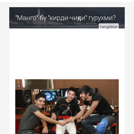
"Манго" бу "кирди-чиқди" гурухми?
Yangiliklar