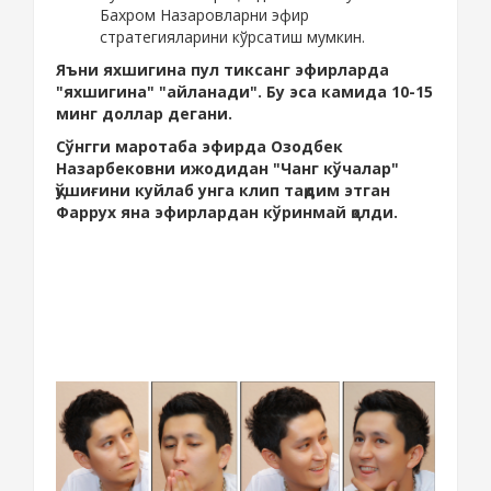
Бахром Назаровларни эфир
стратегияларини кўрсатиш мумкин.
Яъни яхшигина пул тиксанг эфирларда
"яхшигина" "айланади". Бу эса камида 10-15
минг доллар дегани.
Сўнгги маротаба эфирда Озодбек
Назарбековни ижодидан "Чанг кўчалар"
қўшиғини куйлаб унга клип тақдим этган
Фаррух яна эфирлардан кўринмай қолди.