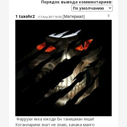
Порядок вывода комментариев:
1
tuxohr2
[
Материал
]
0
(17-Апр-2017 18:55)
Фаррухи якка ижоди бн танишман яхши!
Коганларини знат не знаю, канака манго