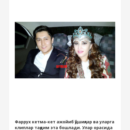
Фаррух кетма-кет ажойиб қўшиқлар ва уларга
клиплар тақдим эта бошлади. Улар орасида