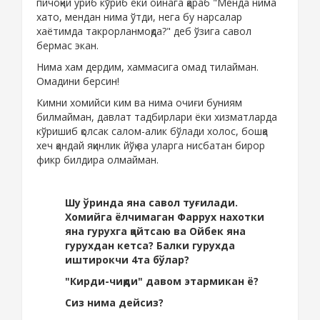
пичоқни уриб кўриб ёки ойнага қараб "Менда нима
хато, мендан нима ўтди, нега бу нарсалар
хаётимда такрорланмоқда?" деб ўзига савол
бермас экан.
Нима хам дердим, хаммасига омад тилайман.
Омадини берсин!
Кимни хомийси ким ва нима очиғи буниям
билмайман, давлат тадбирлари ёки хизматларда
кўришиб қолсак салом-алик бўлади холос, бошқа
хеч қандай яқинлик йўқ ва уларга нисбатан бирор
фикр билдира олмайман.
Шу ўринда яна савол туғилади.
Хомийга ёлчимаган Фаррух нахотки
яна гурухга қайтсаю ва Ойбек яна
гурухдан кетса? Балки гурухда
иштирокчи 4та бўлар?
"Кирди-чиқди" давом этармикан ё?
Сиз нима дейсиз?