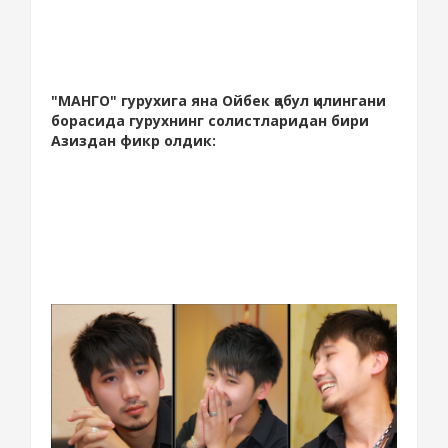
"МАНГО" гурухига яна Ойбек қабул қилингани
борасида гурухнинг солистларидан бири
Азиздан фикр олдик: