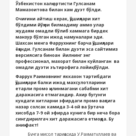
Ўзбекистон халқ артисти Гулсанам
Мамазоитова билан хам дуэт бўлди.
Очиғини айтиш керак, қўшиқлари хит
бўлдими йўқми билмадиму аммо улар
жудаям омадли бўлиб хаммага бирдек
манзур бўлган ижод намуналари эди.
Шахсан менга Фаррухнинг барча қўшиқлари
ёққанди. Гулсанам билан дуэти эса сайтимиз
версиясига биноан йилнинг энг
профессионал, махорат билан куйланган ва
омадли дуэти эътирофига лойиқ бўлди.
Фаррух Раимовнинг яккахон тартибдаги
қўшиқлари балки ижод махсулотларини
етарли промо қилинмагани сабабми хит
даражасига етмагандир. Ахир бугунги
кундаги хитларни эфирдаги промо вақтига
назар солсак камида 3-4 ой ва ўртача
хисобда 7-9 ой эфирда кунига бир неча бора
сингдирилгач хит даражасига етмоқда. Бу
аниқ факт!
Бунга мисол тариқасида У.Рахматуллаев ва