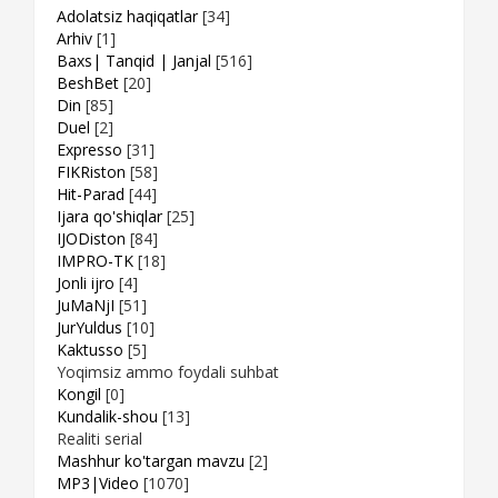
Adolatsiz haqiqatlar
[34]
Arhiv
[1]
Baxs| Tanqid | Janjal
[516]
BeshBet
[20]
Din
[85]
Duel
[2]
Expresso
[31]
FIKRiston
[58]
Hit-Parad
[44]
Ijara qo'shiqlar
[25]
IJODiston
[84]
IMPRO-TK
[18]
Jonli ijro
[4]
JuMaNjI
[51]
JurYuldus
[10]
Kaktusso
[5]
Yoqimsiz ammo foydali suhbat
Kongil
[0]
Kundalik-shou
[13]
Realiti serial
Mashhur ko'targan mavzu
[2]
MP3|Video
[1070]