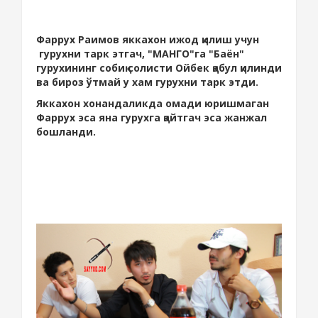
Фаррух Раимов яккахон ижод қилиш учун
гурухни тарк этгач, "МАНГО"га "Баён"
гурухининг собиқ солисти Ойбек қабул қилинди
ва бироз ўтмай у хам гурухни тарк этди.
Яккахон хонандаликда омади юришмаган
Фаррух эса яна гурухга қайтгач эса жанжал
бошланди.