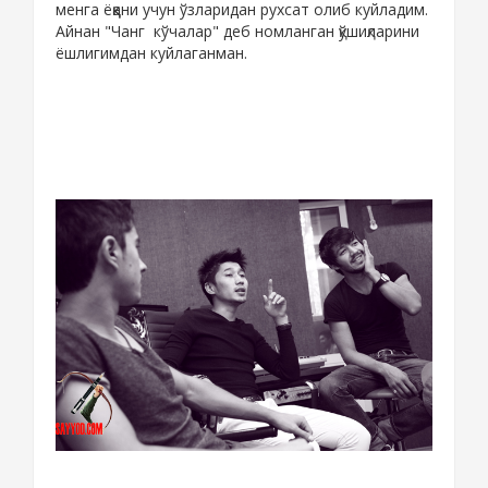
менга ёққани учун ўзларидан рухсат олиб куйладим.
Айнан "Чанг кўчалар" деб номланган қўшиқларини
ёшлигимдан куйлаганман.