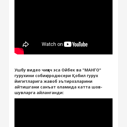
Ушбу видео чиққач эса Ойбек ва "МАНГО"
гурухини собиқ продюсери Қобил гурух
йигитларига жавоб эътирозларини
айтишгани санъат оламида катта шов-
шувларга айланганди: