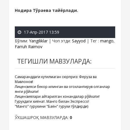
Нодира Тўраева тайёрлади.
17-Апр-2017 13:59
Бўлим
:
Yangiliklar
|
Чоп этди
:
Sayyod
|
Тег
:
mango
,
Farruh Raimov
ТЕГИШЛИ МАВЗУЛАРДА:
Самарқанддаги кутилмаган сюрприз: Феруза ва
Мавлонов!
Лицензияси бекор қилинган ва огохлантирув олганлар
янги рўйхати!
Лицензиялари қайтарилган хонандалар рўйхати!
Гурухдаги хиёнат. Манго билан Экспрессо!
"Манго" гурухини "Баён" гурухи тўлдирди)
ЎХШАШРОҚ МАВЗУЛАРДА:
0