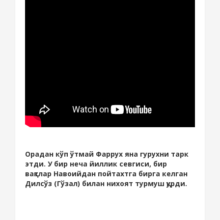
Орадан кўп ўтмай Фаррух яна гурухни тарк
этди. У бир неча йиллик севгиси, бир
вақтлар Навоийдан пойтахтга бирга келган
Дилсўз (Гўзал) билан нихоят турмуш қурди.