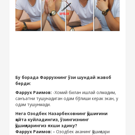
Бу борада Фаррухнинг ўзи шундай жавоб
берди:
Фаррух Раимов:
-Хомий билан ишлай олмадим,
санъатни тушунадиган одам бўлиши керак экан, у
одам тушунмади.
Нега Озодбек Назарбековнинг қўшиғини
қайта куйладингиз, ўзингизнинг
қўшиқларингиз яхши эдику?
Фаррух Раимов: -
Озодбек аканинг қўшиқлари