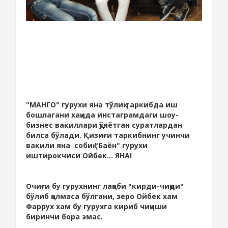
"МАНГО" гурухи яна тўлиқ таркибда иш
бошлагани хақида инстаграмдаги шоу-
бизнес вакиллари қўяётган суратлардан
билса бўлади. Қизиғи таркибнинг учинчи
вакили яна собиқ "Баён" гурухи
иштирокчиси Ойбек... ЯНА!
Очиғи бу гурухнинг лақаби "кирди-чиқди"
бўлиб қолмаса бўлгани, зеро Ойбек хам
Фаррух хам бу гурухга кириб чиқиши
биринчи бора эмас.