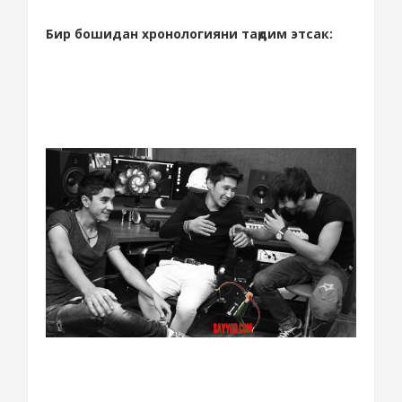
Бир бошидан хронологияни тақдим этсак: