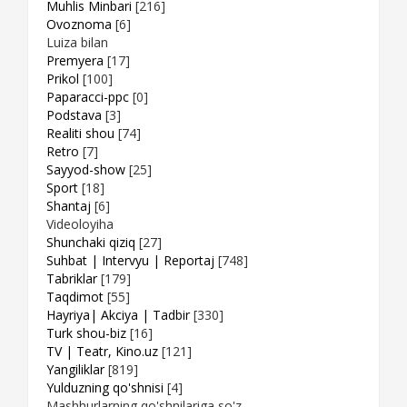
Muhlis Minbari
[216]
Ovoznoma
[6]
Luiza bilan
Premyera
[17]
Prikol
[100]
Paparacci-ppc
[0]
Podstava
[3]
Realiti shou
[74]
Retro
[7]
Sayyod-show
[25]
Sport
[18]
Shantaj
[6]
Videoloyiha
Shunchaki qiziq
[27]
Suhbat | Intervyu | Reportaj
[748]
Tabriklar
[179]
Taqdimot
[55]
Hayriya| Akciya | Tadbir
[330]
Turk shou-biz
[16]
TV | Teatr, Kino.uz
[121]
Yangiliklar
[819]
Yulduzning qo'shnisi
[4]
Mashhurlarning qo'shnilariga so'z