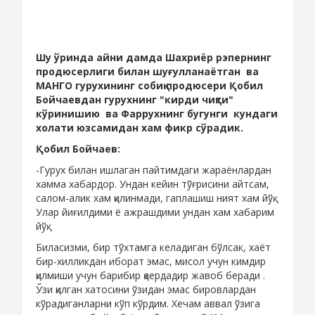
Шу ўринда айни дамда Шахриёр рэпернинг
продюсерлиги билан шуғулланаётган ва
МАНГО гурухининг собиқ продюсери Қобил
Бойчаевдан гурухнинг "кирди чиқти"
кўринишию ва Фаррухнинг бугунги кундаги
холати юзсамидан хам фикр сўрадик.
Қобил Бойчаев:
-Гурух билан ишлаган пайтимдаги жараёнлардан
хамма хабардор. Ундан кейин тўғрисини айтсам,
салом-алик хам қилинмади, гаплашиш ният хам йўқ.
Улар йиғилдими ё ажрашдими ундан хам хабарим
йўқ.
Биласизми, бир тўхтамга келадиган бўлсак, хаёт
бир-хилликдан иборат эмас, мисол учун кимдир
қилмиши учун барибир қаердадир жавоб беради .
Ўзи қилган хатосини ўзидан эмас бировлардан
кўрадиганларни кўп кўрдим. Хечам аввал ўзига