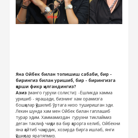
Яна Ойбек билан топишиш сабаби, бир -
бирингиз билан уришиб, бир - бирингизга
қарши фикр қилгандингиз?
Азиз
(манго гурухи солисти): -Ёшликда хамма
уришиб - ярашади, бизнинг хам орамизга
бошқалар қўшилиб ўртага низо туширишган эди.
Лекин шунда хам мен Ойбек билан гаплашиб
турар эдим. Хаммамиздан гурухни тиклаймиз
деган таклиф чиқди ва бир қарорга келиб, Ойбекни
яна қайтиб чақирдик, хозирда бирга ишлаб, янги
қўшиқлар яратяпмиз.