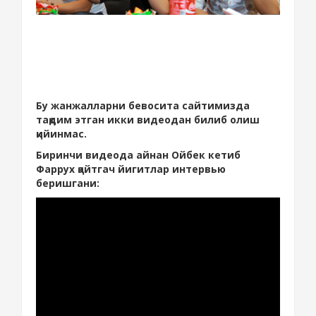
Бу жанжалларни бевосита сайтимизда
тақдим этган икки видеодан билиб олиш
қийинмас.
Биринчи видеода айнан Ойбек кетиб
Фаррух қайтгач йигитлар интервью
беришгани: