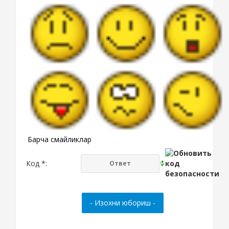
Барча смайликлар
Код *: