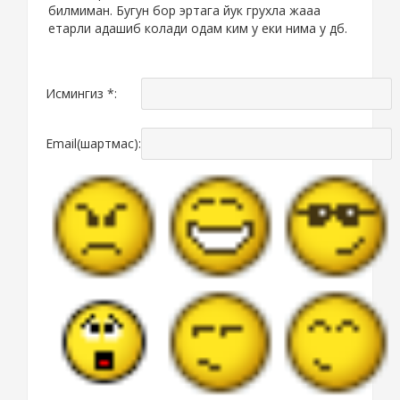
билмиман. Бугун бор эртага йук грухла жааа
етарли адашиб колади одам ким у еки нима у дб.
Исмингиз *:
Email(шартмас):