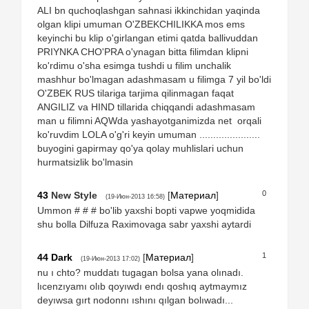
ALI bn quchoqlashgan sahnasi ikkinchidan yaqinda
olgan klipi umuman O'ZBEKCHILIKKA mos ems
keyinchi bu klip o'girlangan etimi qatda ballivuddan
PRIYNKA CHO'PRA o'ynagan bitta filimdan klipni
ko'rdimu o'sha esimga tushdi u filim unchalik
mashhur bo'lmagan adashmasam u filimga 7 yil bo'ldi
O'ZBEK RUS tilariga tarjima qilinmagan faqat
ANGILIZ va HIND tillarida chiqqandi adashmasam
man u filimni AQWda yashayotganimizda net orqali
ko'ruvdim LOLA o'g'ri keyin umuman ......................
buyogini gapirmay qo'ya qolay muhlislari uchun
hurmatsizlik bo'lmasin
0
43
New Style
[
Материал
]
(19-Июн-2013 16:58)
Ummon # # # bo'lib yaxshi bopti vapwe yoqmidida
shu bolla Dilfuza Raximovaga sabr yaxshi aytardi
1
44
Dark
[
Материал
]
(19-Июн-2013 17:02)
nu ı chto? muddatı tugagan bolsa yana olınadı.
lıcenzıyamı olıb qoyıwdı endı qoshıq aytmaymız
deyıwsa gırt nodonnı ıshını qılgan bolıwadı...