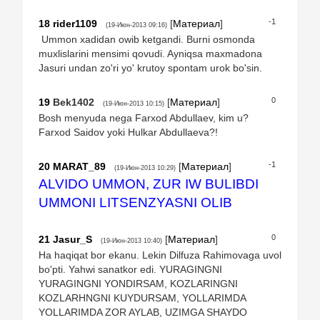
-1
18
rider1109
[
Материал
]
(19-Июн-2013 09:16)
Ummon xadidan owib ketgandi. Burni osmonda
muxlislarini mensimi qovudi. Ayniqsa maxmadona
Jasuri undan zo'ri yo' krutoy spontam urok bo'sin.
0
19
Bek1402
[
Материал
]
(19-Июн-2013 10:15)
Bosh menyuda nega Farxod Abdullaev, kim u?
Farxod Saidov yoki Hulkar Abdullaeva?!
-1
20
MARAT_89
[
Материал
]
(19-Июн-2013 10:29)
ALVIDO UMMON, ZUR IW BULIBDI
UMMONI LITSENZYASNI OLIB
0
21
Jasur_S
[
Материал
]
(19-Июн-2013 10:40)
Ha haqiqat bor ekanu. Lekin Dilfuza Rahimovaga uvol
bo'pti. Yahwi sanatkor edi. YURAGINGNI
YURAGINGNI YONDIRSAM, KOZLARINGNI
KOZLARHNGNI KUYDURSAM, YOLLARIMDA
YOLLARIMDA ZOR AYLAB, UZIMGA SHAYDO