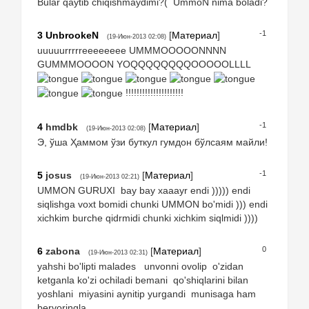
Bular qaytib chiqishmaydimi?( UmmoN nima boladi?
-1
3
UnbrookeN
[
Материал
]
(19-Июн-2013 02:08)
uuuuurrrrreeeeeeee UMMMOOOOONNNN
GUMMMOOOON YOQQQQQQQQOOOOOLLLL
!!!!!!!!!!!!!!!!!!!!!
-1
4
hmdbk
[
Материал
]
(19-Июн-2013 02:08)
Э, ўша Ҳаммом ўзи буткул гумдон бўлсаям майли!
-1
5
josus
[
Материал
]
(19-Июн-2013 02:21)
UMMON GURUXI bay bay xaaayr endi ))))) endi
siqlishga voxt bomidi chunki UMMON bo'midi ))) endi
xichkim burche qidrmidi chunki xichkim siqlmidi ))))
0
6
zabona
[
Материал
]
(19-Июн-2013 02:31)
yahshi bo'lipti malades unvonni ovolip o'zidan
ketganla ko'zi ochiladi bemani qo'shiqlarini bilan
yoshlani miyasini aynitip yurgandi munisaga ham
bervoringla