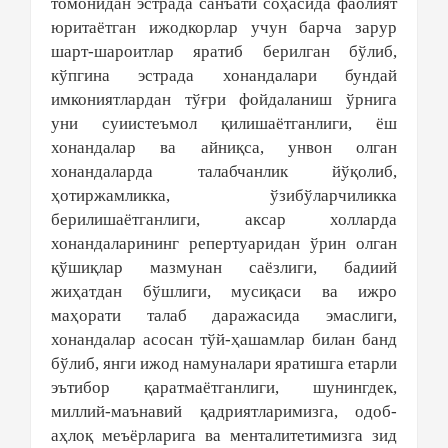
томонидан эстрада санъати соҳасида фаолият
юритаётган ижодкорлар учун барча зарур
шарт-шароитлар яратиб берилган бўлиб,
кўпгина эстрада хонандалари бундай
имкониятлардан тўғри фойдаланиш ўрнига
уни суиистеъмол қилишаётганлиги, ёш
хонандалар ва айниқса, унвон олган
хонандаларда талабчанлик йўқолиб,
ҳотиржамликка, ўзибўларчиликка
берилишаётганлиги, аксар холларда
хонандаларининг репертуаридан ўрин олган
қўшиқлар мазмунан саёзлиги, бадиий
жиҳатдан бўшлиги, мусиқаси ва ижро
маҳорати талаб даражасида эмаслиги,
хонандалар асосан тўй-ҳашамлар билан банд
бўлиб, янги ижод намуналари яратишга етарли
эътибор қаратмаётганлиги, шунингдек,
миллий-маънавий қадриятларимизга, одоб-
аҳлоқ меъёрларига ва менталитетимизга зид