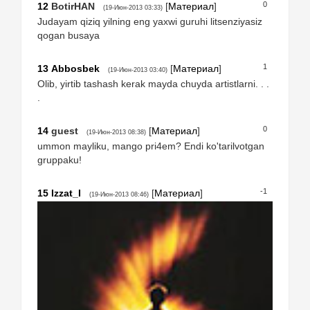
0
12
BotirHAN
[
Материал
]
(19-Июн-2013 03:33)
Judayam qiziq yilning eng yaxwi guruhi litsenziyasiz
qogan busaya
1
13
Abbosbek
[
Материал
]
(19-Июн-2013 03:40)
Olib, yirtib tashash kerak mayda chuyda artistlarni. . .
.
0
14
guest
[
Материал
]
(19-Июн-2013 08:38)
ummon mayliku, mango pri4em? Endi ko'tarilvotgan
gruppaku!
-1
15
Izzat_I
[
Материал
]
(19-Июн-2013 08:46)