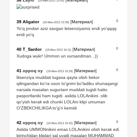
(19-Июн-2013 15:45)
0
39
Аligator
[
Материал
]
(19-Июн-2013 15:59)
Yo'q jondan aziz savgan letsenziyamiz endi yo'qqqq
endi yo'q
0
40
T_Sardor
[
Материал
]
(19-Июн-2013 16:11)
Xudoga wukr! Ummon un xursandman...))
0
41
oppoq oy
[
Материал
]
(19-Июн-2013 16:28)
litsenziya muddati tugasa qayta olish bekor
qilingandan ko'ra oson to'grimi bo'ladiku shunaqangi
narsala masalan sugurtani muddati tugidi hatto
pasportlaniki ham tugidi aslida LOLAnikini olib
qo'yish kerak edi chunki LOLAni klipi umuman
O'ZBEKCHILIKGA to'g'ri kemidi
0
42
oppoq oy
[
Материал
]
(19-Июн-2013 16:42)
Aslida UMMONnikini emas LOLAnikini olish kerak edi
birinchidan kliplari sal uyatli masalan MUHAMMAD