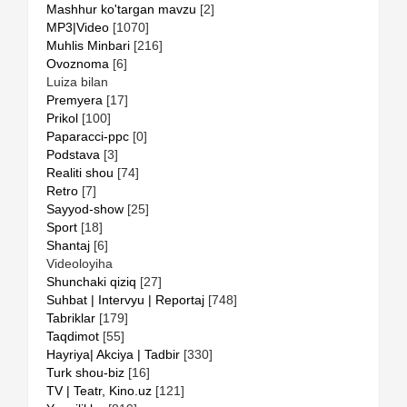
Mashhur ko'targan mavzu
[2]
MP3|Video
[1070]
Muhlis Minbari
[216]
Ovoznoma
[6]
Luiza bilan
Premyera
[17]
Prikol
[100]
Paparacci-ppc
[0]
Podstava
[3]
Realiti shou
[74]
Retro
[7]
Sayyod-show
[25]
Sport
[18]
Shantaj
[6]
Videoloyiha
Shunchaki qiziq
[27]
Suhbat | Intervyu | Reportaj
[748]
Tabriklar
[179]
Taqdimot
[55]
Hayriya| Akciya | Tadbir
[330]
Turk shou-biz
[16]
TV | Teatr, Kino.uz
[121]