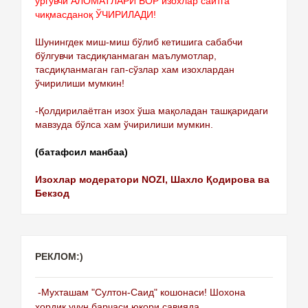
ургувчи АЛОМАТЛАРИ БОР изохлар сайтга
чиқмасданоқ ЎЧИРИЛАДИ!
Шунингдек миш-миш бўлиб кетишига сабабчи
бўлгувчи тасдиқланмаган маълумотлар,
тасдиқланмаган гап-сўзлар хам изохлардан
ўчирилиши мумкин!
-Қолдирилаётган изох ўша мақоладан ташқаридаги
мавзуда бўлса хам ўчирилиши мумкин.
(батафсил манбаа)
Изохлар модератори NOZI, Шахло Қодирова ва
Бекзод
РЕКЛОМ:)
-Мухташам "Султон-Саид" кошонаси! Шохона
хордиқ учун барчаси юқори савияда