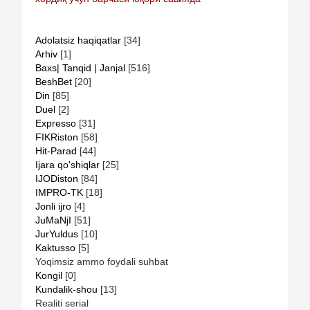
Adolatsiz haqiqatlar
[34]
Arhiv
[1]
Baxs| Tanqid | Janjal
[516]
BeshBet
[20]
Din
[85]
Duel
[2]
Expresso
[31]
FIKRiston
[58]
Hit-Parad
[44]
Ijara qo'shiqlar
[25]
IJODiston
[84]
IMPRO-TK
[18]
Jonli ijro
[4]
JuMaNjI
[51]
JurYuldus
[10]
Kaktusso
[5]
Yoqimsiz ammo foydali suhbat
Kongil
[0]
Kundalik-shou
[13]
Realiti serial