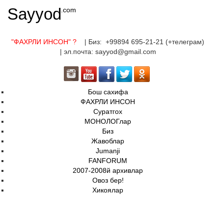
Sayyod
.com
"ФАХРЛИ ИНСОН"
?
| Биз: +99894 695-21-21 (+телеграм)
| эл.почта: sayyod@gmail.com
Бош сахифа
ФАХРЛИ ИНСОН
Суратгох
МОНОЛОГлар
Биз
Жавоблар
Jumanji
FANFORUM
2007-2008й архивлар
Овоз бер!
Хикоялар