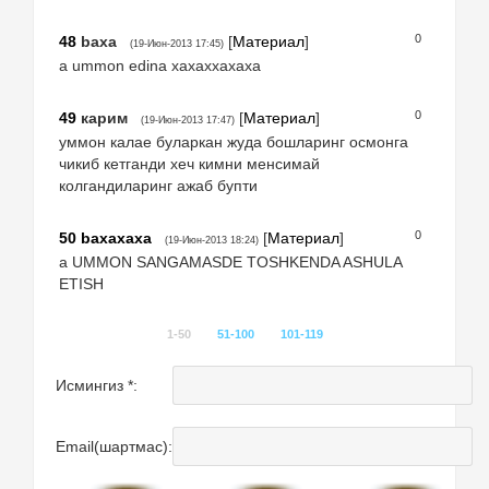
0
48
baxa
[
Материал
]
(19-Июн-2013 17:45)
a ummon edina xaxaxxaxaxa
0
49
карим
[
Материал
]
(19-Июн-2013 17:47)
уммон калае буларкан жуда бошларинг осмонга
чикиб кетганди хеч кимни менсимай
колгандиларинг ажаб бупти
0
50
baxaxaxa
[
Материал
]
(19-Июн-2013 18:24)
a UMMON SANGAMASDE TOSHKENDA ASHULA
ETISH
1-50
51-100
101-119
Исмингиз *:
Email(шартмас):