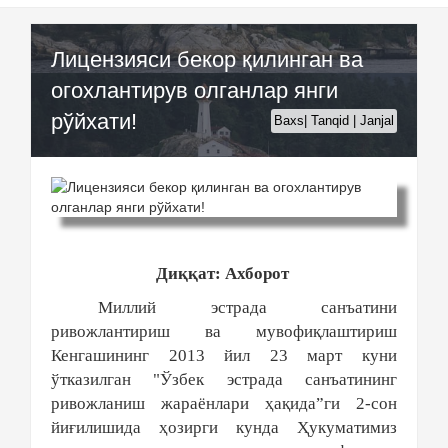
Лицензияси бекор қилинган ва
огохлантирув олганлар янги
рўйхати!
Baxs| Tanqid | Janjal
Диққат: Ахборот
Миллий эстрада санъатини
ривожлантириш ва мувофиқлаштириш
Кенгашининг 2013 йил 23 март куни
ўтказилган "Ўзбек эстрада санъатининг
ривожланиш жараёнлари ҳақида”ги 2-сон
йиғилишида ҳозирги кунда Ҳукуматимиз