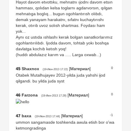
Hayot davom etvottıku, mehnatnı ıjodnı davom etsın
hamması, qolıdan kelsa toglarnı agdarvorsın, qılgan
mehnatıga boglıq... bugun ogohlantırısh olıbdı,
demak yanayam harakatnı, sıfatnı kuchaytırıshı
kerak, otırıb uvoz solısh shartmas. Foydası ham
yok...
Aynı oz ustıda ıshlashı kerak bolgan sanatkorlarımız
ogohlantırılıbdı. Ijodda davom, tohtab yokı boshqa
davlatga kochıb ketısh yoq!
(huddı abdulazız karım va ..... Larga oxwab...)
0
45
Shaxnox
[
Материал
]
(19-Июн-2013 17:22)
Otabek Mutalhujayev 2012-yilda juda yahshi ijod
qilgandi. bu yilda juda syst
0
46
Farzona
[
Материал
]
(19-Июн-2013 17:28)
-1
47
baxa
[
Материал
]
(19-Июн-2013 17:44)
ummon sangamasde toshkenda awula etish bor o'wa
ketmongradinga