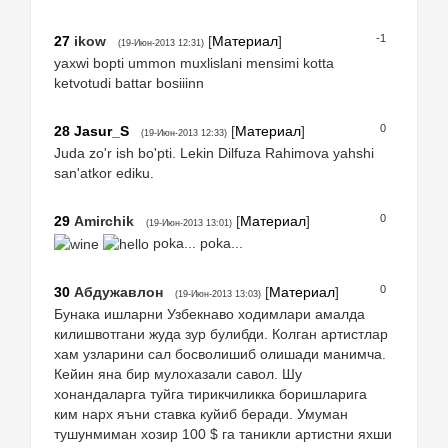
-1
27
ikow
[
Материал
]
(19-Июн-2013 12:31)
yaxwi bopti ummon muxlislani mensimi kotta
ketvotudi battar bosiiinn
0
28
Jasur_S
[
Материал
]
(19-Июн-2013 12:33)
Juda zo'r ish bo'pti. Lekin Dilfuza Rahimova yahshi
san'atkor ediku.
0
29
Amirchik
[
Материал
]
(19-Июн-2013 13:01)
poka... poka...
0
30
Абдужавлон
[
Материал
]
(19-Июн-2013 13:03)
Бунака ишларни Узбекнаво ходимлари амалда
килишвотгани жуда зур булибди. Колган артистлар
хам узларини сал босволишиб олишади манимча.
Кейин яна бир мулохазали савол. Шу
хонандаларга туйга тирикчиликка боришларига
ким нарх яъни ставка куйиб беради. Умуман
тушунмиман хозир 100 $ га таникли артистни яхши