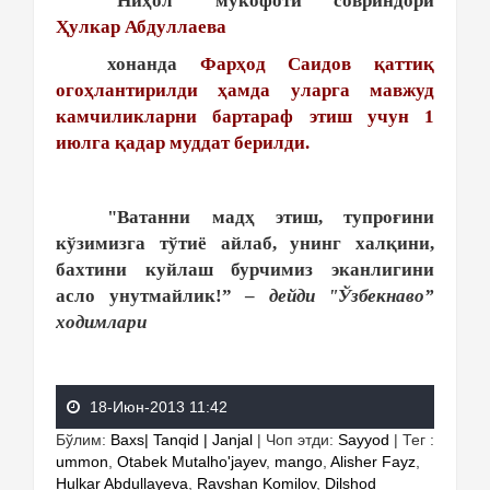
"Ниҳол” мукофоти совриндори
Ҳулкар Абдуллаева
хонанда
Фарҳод Саидов қаттиқ
огоҳлантирилди ҳамда уларга мавжуд
камчиликларни бартараф этиш учун 1
июлга қадар муддат берилди.
"Ватанни мадҳ этиш, тупроғини
кўзимизга тўтиё айлаб, унинг халқини,
бахтини куйлаш бурчимиз эканлигини
асло унутмайлик!”
–
дейди "Ўзбекнаво”
ходимлари
18-Июн-2013 11:42
Бўлим
:
Baxs| Tanqid | Janjal
|
Чоп этди
:
Sayyod
|
Тег
:
ummon
,
Otabek Mutalho'jayev
,
mango
,
Alisher Fayz
,
Hulkar Abdullayeva
,
Ravshan Komilov
,
Dilshod