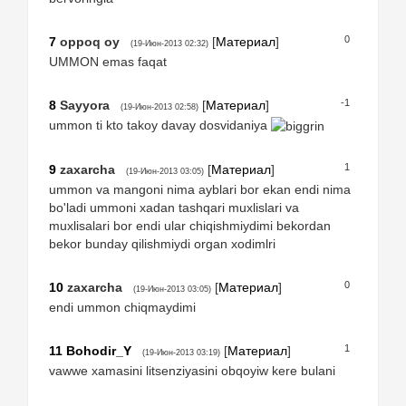
0
7
oppoq oy
[
Материал
]
(19-Июн-2013 02:32)
UMMON emas faqat
-1
8
Sayyora
[
Материал
]
(19-Июн-2013 02:58)
ummon ti kto takoy davay dosvidaniya
1
9
zaxarcha
[
Материал
]
(19-Июн-2013 03:05)
ummon va mangoni nima ayblari bor ekan endi nima
bo'ladi ummoni xadan tashqari muxlislari va
muxlisalari bor endi ular chiqishmiydimi bekordan
bekor bunday qilishmiydi organ xodimlri
0
10
zaxarcha
[
Материал
]
(19-Июн-2013 03:05)
endi ummon chiqmaydimi
1
11
Bohodir_Y
[
Материал
]
(19-Июн-2013 03:19)
vawwe xamasini litsenziyasini obqoyiw kere bulani