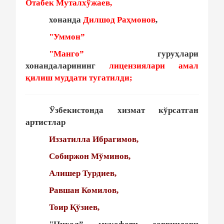
Отабек Муталхўжаев,
хонанда
Дилшод Раҳмонов
,
"Уммон”
"Манго”
гуруҳлари
хонандаларининг
лицензиялари амал
қилиш муддати тугатилди;
Ўзбекистонда хизмат кўрсатган
артистлар
Иззатилла Ибрагимов,
Собиржон Мўминов,
Алишер Турдиев,
Равшан Комилов,
Тоир Қўзиев,