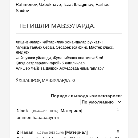
Rahmonov
,
Uzbeknavo
,
Izzat Ibragimov
,
Farhod
Saidov
ТЕГИШЛИ МАВЗУЛАРДА:
Лицензиялари қайтарилган хонандалар рўйхати!
Муниса танбех берди, Озодбек эса фикр. Мастер класс.
ВИДЕО
Файз укаси уйланди, Жуманиёзова яна хипчабел!
Қисқа сатрлардаги ғаройиб янгиликлар
Алишер Файз ва Даврон Ахмедовда нима гаплар?
ЎХШАШРОҚ МАВЗУЛАРДА:
0
Порядок вывода комментариев:
-1
1
bek
[
Материал
]
(19-Июн-2013 01:39)
ummon haaaaaayrrrrr
0
2
Hasan
[
Материал
]
(19-Июн-2013 01:40)