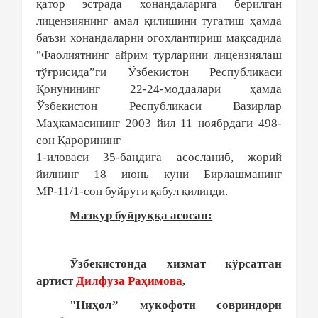
қатор эстрада хонандаларига берилган
лицензиянинг амал қилишини тугатиш ҳамда
баъзи хонандаларни огоҳлантириш мақсадида
"Фаолиятнинг айрим турларини лицензиялаш
тўғрисида”ги Ўзбекистон Республикаси
Қонунининг 22-24-моддалари ҳамда
Ўзбекистон Республикаси Вазирлар
Маҳкамасининг 2003 йил 11 ноябрдаги 498-
сон Қарорининг
1-иловаси 35-бандига асосланиб, жорий
йилнинг 18 июнь куни Бирлашманинг
МР-11/1-сон буйруғи қабул қилинди.
Мазкур буйруққа асосан:
Ўзбекистонда хизмат кўрсатган
артист
Дилфуза Раҳимова
,
"Ниҳол” мукофоти совриндори