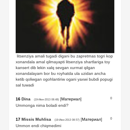
litsenziya amali tugadi digani bu zapretmas togri kop
xonandala amal qilmayapti litsenziya shartlariga toy
kansert dib lekin xalq sevgan xurmat qilgan
xonandalayam bor bu royhatda ula uzidan ancha
ketib qoliwgan ogohlantiriw ogani yaxwi bubdi popugi
sal tuwadi
0
16
Dina
[
Материал
]
(19-Июн-2013 08:48)
Ummonga nima boladi endi?
0
17
Missis Muhlisa
[
Материал
]
(19-Июн-2013 08:57)
Ummon endi chiqmedimi