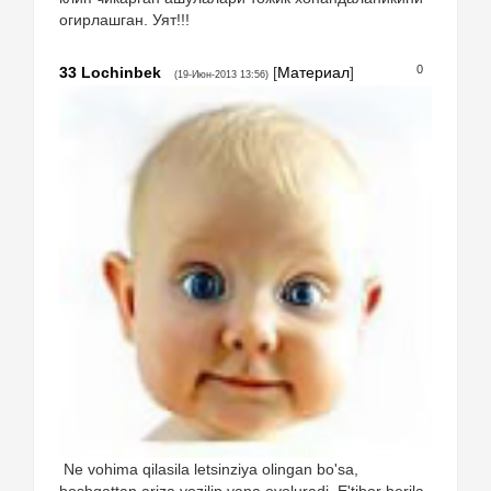
огирлашган. Уят!!!
0
33
Lochinbek
[
Материал
]
(19-Июн-2013 13:56)
Ne vohima qilasila letsinziya olingan bo'sa,
boshqattan ariza yozilip yana ovoluradi. E'tibor berila