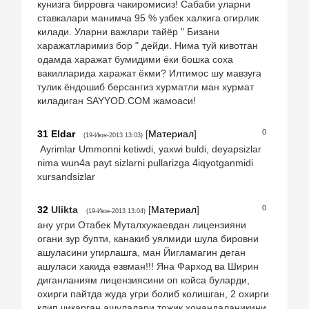
кунизга бирровга чакиромисиз! Сабаби уларни
ставкалари манимча 95 % узбек халкига огирлик
килади. Уларни важлари тайёр " Бизани
харажатларимиз бор " дейди. Нима туй кивотган
одамда харажат бумидими ёки бошка соха
вакилларида харажат ёкми? Илтимос шу мавзуга
тулик ёндошиб берсангиз хурматли ман хурмат
киладиган SAYYOD.COM жамоаси!
0
31
Eldar
[
Материал
]
(19-Июн-2013 13:03)
Ayrimlar Ummonni ketiwdi, yaxwi buldi, deyapsizlar
nima wun4a payt sizlarni pullarizga 4iqyotganmidi
xursandsizlar
0
32
Ulikta
[
Материал
]
(19-Июн-2013 13:04)
ану угри Отабек Муталхужаевдан лицензияни
огани зур бупти, канакиб уялмиди шула бировни
ашуласини угирлашга, ман Йигламагин деган
ашуласи хакида езвман!!! Яна Фарход ва Ширин
диганланиям лицензиясини оп койса буларди,
охирги пайтда жуда угри болиб колишган, 2 охирги
клип чикарган ашулалари тожик хонандаланикини