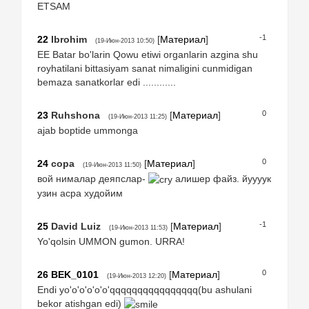
ETSAM
-1
22
Ibrohim
[
Материал
]
(19-Июн-2013 10:50)
EE Batar bo'larin Qowu etiwi organlarin azgina shu
royhatilani bittasiyam sanat nimaligini cunmidigan
bemaza sanatkorlar edi ............
0
23
Ruhshona
[
Материал
]
(19-Июн-2013 11:25)
ajab boptide ummonga
0
24
сора
[
Материал
]
(19-Июн-2013 11:50)
вой нималар деяпслар-
алишер файз. йуууук
узин асра худойим
-1
25
David Luiz
[
Материал
]
(19-Июн-2013 11:53)
Yo'qolsin UMMON gumon. URRA!
0
26
BEK_0101
[
Материал
]
(19-Июн-2013 12:20)
Endi yo'o'o'o'o'o'qqqqqqqqqqqqqqqq(bu ashulani
bekor atishgan edi)