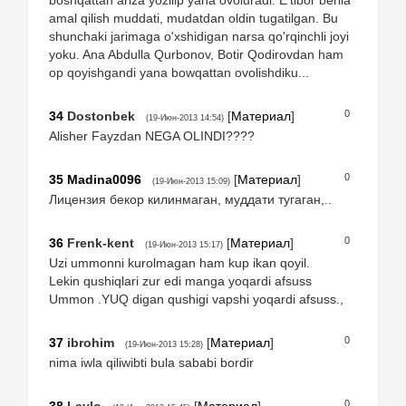
amal qilish muddati, mudatdan oldin tugatilgan. Bu
shunchaki jarimaga o'xshidigan narsa qo'rqinchli joyi
yoku. Ana Abdulla Qurbonov, Botir Qodirovdan ham
op qoyishgandi yana bowqattan ovolishdiku...
0
34
Dostonbek
[
Материал
]
(19-Июн-2013 14:54)
Alisher Fayzdan NEGA OLINDI????
0
35
Madina0096
[
Материал
]
(19-Июн-2013 15:09)
Лицензия бекор килинмаган, муддати тугаган,..
0
36
Frenk-kent
[
Материал
]
(19-Июн-2013 15:17)
Uzi ummonni kurolmagan ham kup ikan qoyil.
Lekin qushiqlari zur edi manga yoqardi afsuss
Ummon .YUQ digan qushigi vapshi yoqardi afsuss.,
0
37
ibrohim
[
Материал
]
(19-Июн-2013 15:28)
nima iwla qiliwibti bula sababi bordir
0
38
Laylo
[
Материал
]