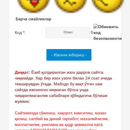
Барча смайликлар
Код *:
Диққат:
Ёзиб қолдирилган изох дарров сайтга
чиқмайди. Хар бир изох узоғи билан 24 соат ичида
текширувдан ўтади. Мабодо бу вақт ўтгач хам
сайтда изохингиз чиқмаган бўлса унда
чиқарилмаганлик сабаблари қўйидагича бўлиши
мумкин:
Сайтимизда сўкиниш, хақорот, камситиш, мазах
қилиш, салбий ва диний тарғибот, махалийчилик,
миллатчилик, реклама ва қадр қимматни ерга