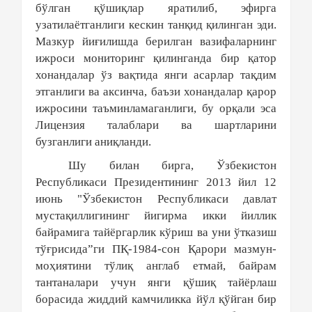
бўлган қўшиқлар яратилиб, эфирга
узатилаётганлиги кескин танқид қилинган эди.
Мазкур йиғилишда берилган вазифаларнинг
ижроси мониторинг қилинганда бир қатор
хонандалар ўз вақтида янги асарлар тақдим
этганлиги ва аксинча, баъзи хонандалар қарор
ижросини таъминламаганлиги, бу орқали эса
Лицензия талаблари ва шартларини
бузганлиги аниқланди.
Шу билан бирга, Ўзбекистон
Республикаси Президентининг 2013 йил 12
июнь "Ўзбекистон Республикаси давлат
мустақиллигининг йигирма икки йиллик
байрамига тайёргарлик кўриш ва уни ўтказиш
тўғрисида”ги ПҚ-1984-сон Қарори мазмун-
моҳиятини тўлиқ англаб етмай, байрам
тантаналари учун янги қўшиқ тайёрлаш
борасида жиддий камчиликка йўл қўйган бир