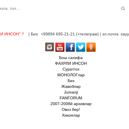
ЛИ ИНСОН"
?
| Биз: +99894 695-21-21 (+телеграм) | эл.почта: sa
Бош сахифа
ФАХРЛИ ИНСОН
Суратгох
МОНОЛОГлар
Биз
Жавоблар
Jumanji
FANFORUM
2007-2008й архивлар
Овоз бер!
Хикоялар