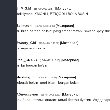
3
dr M.G.M
[
Материал
]
(16-Авг-2013 09:57)
Tabrikliyman!IYMONLI, E'TIQODLI BOLA BUSIN
4
Salimxon
[
Материал
]
(16-Авг-2013 10:05)
umri bilan bergan bo'lsin! payg'ambarimizani ismlarini qo'yishi
5
Sweety_Girl
[
Материал
]
(16-Авг-2013 10:08)
Ана энди озиш кере....
6
Real_CR7(2)
[
Материал
]
(16-Авг-2013 10:15)
umri bn bergan bo'sin
7
Muslimgirl
[
Материал
]
(16-Авг-2013 10:22)
Muborak bolsin umri bilan bergan bolsin
8
Абдужавлон
[
Материал
]
(16-Авг-2013 10:33)
Умри билан оталик оналик килиб берган булсин. Аждодлар