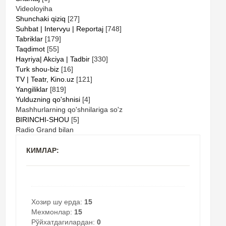
Videoloyiha
Shunchaki qiziq
[27]
Suhbat | Intervyu | Reportaj
[748]
Tabriklar
[179]
Taqdimot
[55]
Hayriya| Akciya | Tadbir
[330]
Turk shou-biz
[16]
TV | Teatr, Kino.uz
[121]
Yangiliklar
[819]
Yulduzning qo'shnisi
[4]
Mashhurlarning qo'shnilariga so'z
BIRINCHI-SHOU
[5]
Radio Grand bilan
КИМЛАР:
Хозир шу ерда:
15
Мехмонлар:
15
Рўйхатдагилардан:
0