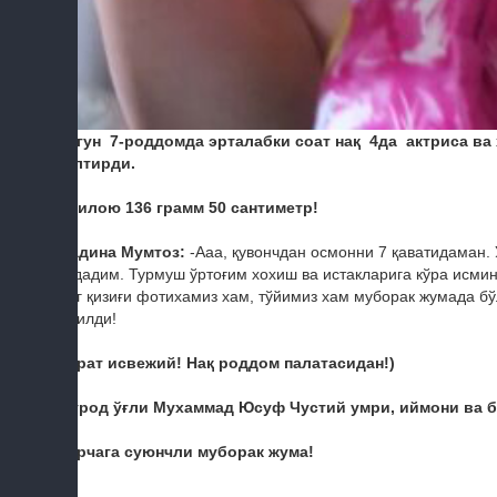
Бугун 7-роддомда эрталабки соат нақ 4да актриса ва
келтирди.
3 килою 136 грамм 50 сантиметр!
Мадина Мумтоз:
-Ааа, қувончдан осмонни 7 қаватидаман.
чидадим. Турмуш ўртоғим хохиш ва истакларига кўра исм
Энг қизиғи фотихамиз хам, тўйимиз хам муборак жумада б
туғилди!
Сурат исвежий! Нақ роддом палатасидан!)
Мурод ўғли Мухаммад Юсуф Чустий умри, иймони ва ба
Барчага суюнчли муборак жума!