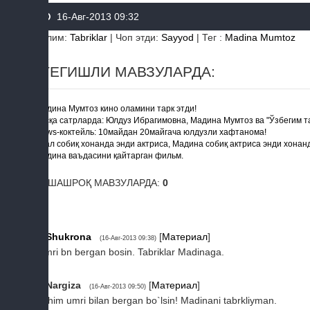
16-Авг-2013 09:32
Бўлим
:
Tabriklar
|
Чоп этди
:
Sayyod
|
Тег
:
Madina Mumtoz
ТЕГИШЛИ МАВЗУЛАРДА:
Мадина Мумтоз кино оламини тарк этди!
Қисқа сатрларда: Юлдуз Ибрагимовна, Мадина Мумтоз ва "Ўзбегим т
News-коктейль: 10майдан 20майгача юлдузли хафтанома!
Асал собиқ хонанда энди актриса, Мадина собиқ актриса энди хонан
Мадина ваъдасини қайтарган фильм.
ЎХШАШРОҚ МАВЗУЛАРДА:
0
1
Shukronа
[
Материал
]
(16-Авг-2013 09:38)
Umri bn bergan bosin. Tabriklar Madinaga.
2
Nargiza
[
Материал
]
(16-Авг-2013 09:50)
Ilohim umri bilan bergan bo`lsin! Madinani tabrkliyman.