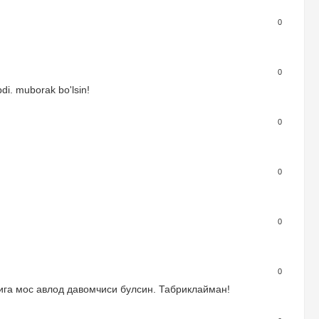
0
0
bdi. muborak bo'lsin!
0
0
0
0
ига мос авлод давомчиси булсин. Табриклайман!