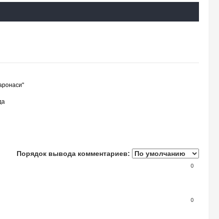
аронаси"
да
Порядок вывода комментариев:
0
0