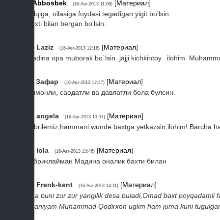
9
Abbosbek
[
Материал
]
(16-Авг-2013 11:08)
xalqiga, oilasiga foydasi tegadigan yigit bo'lsin.
Baxti bilan bergan bo'lsin.
10
Laziz
[
Материал
]
(16-Авг-2013 12:16)
Madina opa muborak bo`lsin jajji kichkintoy. ilohim Muhammad Y
11
Зафар
[
Материал
]
(16-Авг-2013 12:47)
Иймонли, саодатли ва давлатли бола булсин.
12
angela
[
Материал
]
(16-Авг-2013 13:37)
Tabrilemiz,hammani wunde baxtga yetkazsin,ilohim! Barcha hava
13
lola
[
Материал
]
(16-Авг-2013 13:46)
табриклайман Мадина оналик бахти билан
14
Frenk-kent
[
Материал
]
(16-Авг-2013 14:11)
Ana buni zur zur yangilik desa buladi,Omad baxt poyqadamli fa
Maniyam Muhammad Qodirxon uglim ham juma kuni tugulgandi