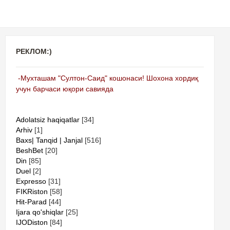
РЕКЛОМ:)
-Мухташам "Султон-Саид" кошонаси! Шохона хордиқ
учун барчаси юқори савияда
Adolatsiz haqiqatlar
[34]
Arhiv
[1]
Baxs| Tanqid | Janjal
[516]
BeshBet
[20]
Din
[85]
Duel
[2]
Expresso
[31]
FIKRiston
[58]
Hit-Parad
[44]
Ijara qo'shiqlar
[25]
IJODiston
[84]