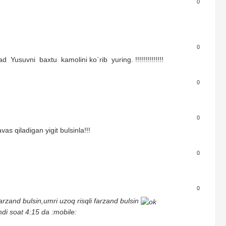
0
0
usuvni baxtu kamolini ko`rib yuring. !!!!!!!!!!!!!!
0
0
s qiladigan yigit bulsinla!!!
0
0
rzand bulsin,umri uzoq risqli farzand bulsin
 soat 4:15 da :mobile: