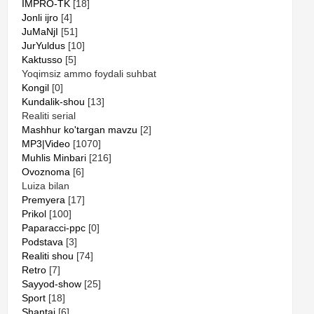
IMPRO-TK
[18]
Jonli ijro
[4]
JuMaNjI
[51]
JurYuldus
[10]
Kaktusso
[5]
Yoqimsiz ammo foydali suhbat
Kongil
[0]
Kundalik-shou
[13]
Realiti serial
Mashhur ko'targan mavzu
[2]
MP3|Video
[1070]
Muhlis Minbari
[216]
Ovoznoma
[6]
Luiza bilan
Premyera
[17]
Prikol
[100]
Paparacci-ppc
[0]
Podstava
[3]
Realiti shou
[74]
Retro
[7]
Sayyod-show
[25]
Sport
[18]
Shantaj
[6]