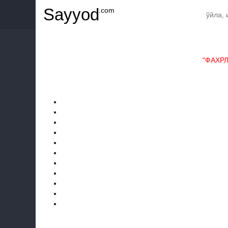
Sayyod
.com
"ФАХР