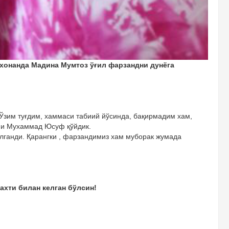
 хонанда Мадина Мумтоз ўғил фарзандни дунёга
 Ўзим туғдим, хаммаси табиий йўсинда, бақирмадим хам,
ини Мухаммад Юсуф қўйдик.
ўлганди. Қарангки , фарзандимиз хам муборак жумада
хти билан келган бўлсин!