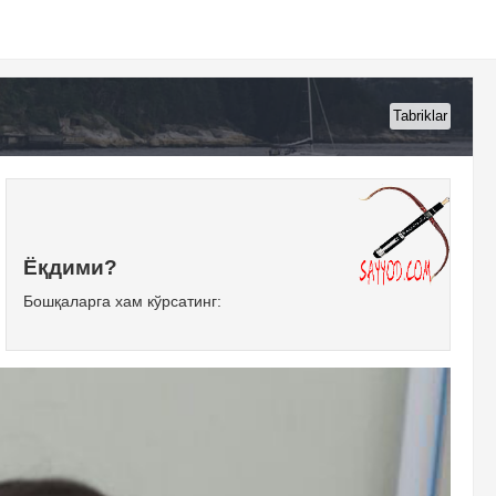
Tabriklar
Ёқдими?
Бошқаларга хам кўрсатинг: