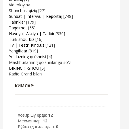
Videoloyiha
Shunchaki qiziq
[27]
Suhbat | Intervyu | Reportaj
[748]
Tabriklar
[179]
Taqdimot
[55]
Hayriya| Akciya | Tadbir
[330]
Turk shou-biz
[16]
TV | Teatr, Kino.uz
[121]
Yangiliklar
[819]
Yulduzning qo'shnisi
[4]
Mashhurlarning qo'shnilariga so'z
BIRINCHI-SHOU
[5]
Radio Grand bilan
КИМЛАР:
Хозир шу ерда:
12
Мехмонлар:
12
Рўйхатдагилардан:
0