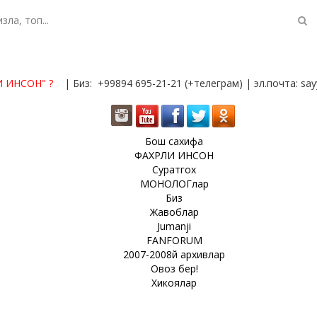
И ИНСОН"
?
| Биз: +99894 695-21-21 (+телеграм) | эл.почта: s
Бош сахифа
ФАХРЛИ ИНСОН
Суратгох
МОНОЛОГлар
Биз
Жавоблар
Jumanji
FANFORUM
2007-2008й архивлар
Овоз бер!
Хикоялар