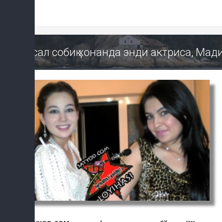
Асал собиқ хонанда энди актриса, Мад