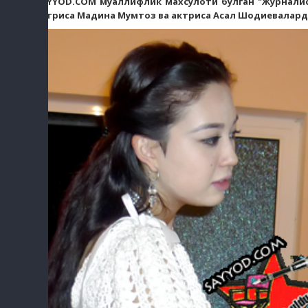
SAYYOD.COM муаллифлик махсулоти бўлган "Журналист
актриса Мадина Мумтоз ва актриса Асал Шодиевалард