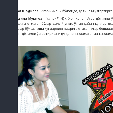
Асал Шодиева:
- Агар имкони бўлганда, ҳаётингни ўзгартирг
Мадина Мумтоз:
- (қатъий) Йўқ. Ҳеч қачон! Агар ҳаётимни
қадрига етмаган бўлар эдим! Чунки, ўтган қийин кунлар, я
кунлар бўлса, яхши кунларнинг қадрига етасан! Агар бошида
учун, ҳаётимни ўзгартиришни ҳеч қачон ҳохламаганман, ҳохлама