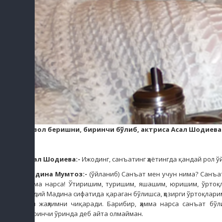
Савол беришни, биринчи бўлиб, актриса Асал Шодиева
Асал Шодиева:-
Ижодинг, санъатинг ҳаётингда қандай рол ў
Мадина Мумтоз:
-
(ўйланиб) Санъат мен учун нима? Санъат
ҳамма нарса! Ўтиришим, туришим, яшашим, юришим, ўртоқл
оддий Мадина сифатида қараган бўлишса, ҳозирги ўртоқлар
сал жаҳлимни чиқаради. Барибир, ҳамма нарса санъат бўл
Биринчи ўринда деб айта олмайман.