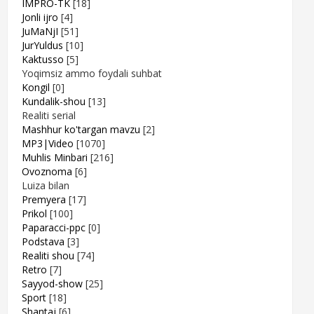
IMPRO-TK
[18]
Jonli ijro
[4]
JuMaNjI
[51]
JurYuldus
[10]
Kaktusso
[5]
Yoqimsiz ammo foydali suhbat
Kongil
[0]
Kundalik-shou
[13]
Realiti serial
Mashhur ko'targan mavzu
[2]
MP3|Video
[1070]
Muhlis Minbari
[216]
Ovoznoma
[6]
Luiza bilan
Premyera
[17]
Prikol
[100]
Paparacci-ppc
[0]
Podstava
[3]
Realiti shou
[74]
Retro
[7]
Sayyod-show
[25]
Sport
[18]
Shantaj
[6]