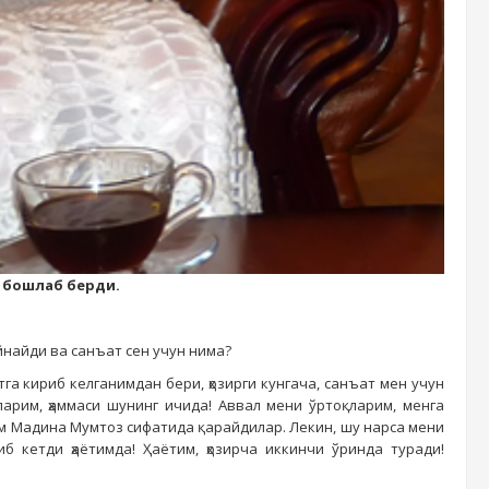
 бошлаб берди.
йнайди ва санъат сен учун нима?
га кириб келганимдан бери, ҳозирги кунгача, санъат мен учун
арим, ҳаммаси шунинг ичида! Аввал мени ўртоқларим, менга
им Мадина Мумтоз сифатида қарайдилар. Лекин, шу нарса мени
иб кетди ҳаётимда! Ҳаётим, ҳозирча иккинчи ўринда туради!