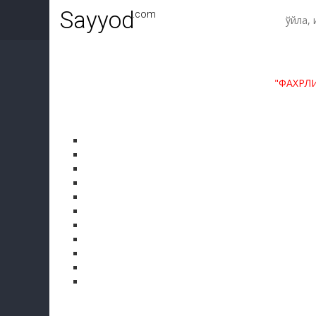
Sayyod
.com
"ФАХРЛ