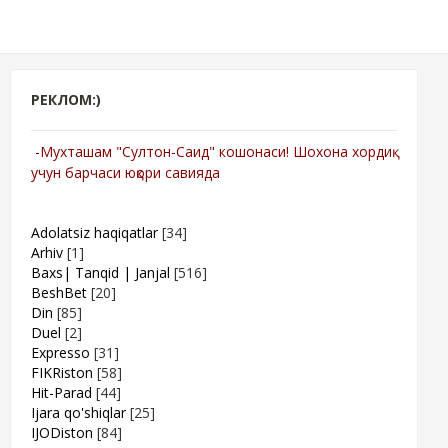
РЕКЛОМ:)
-Мухташам "Султон-Саид" кошонаси! Шохона хордиқ
учун барчаси юқори савияда
Adolatsiz haqiqatlar
[34]
Arhiv
[1]
Baxs| Tanqid | Janjal
[516]
BeshBet
[20]
Din
[85]
Duel
[2]
Expresso
[31]
FIKRiston
[58]
Hit-Parad
[44]
Ijara qo'shiqlar
[25]
IJODiston
[84]