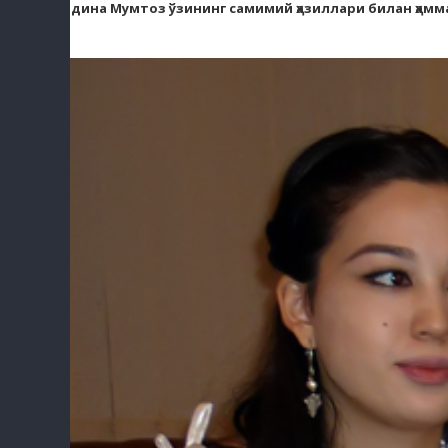
Мадина Мумтоз ўзининг самимий ҳазиллари билан ҳам