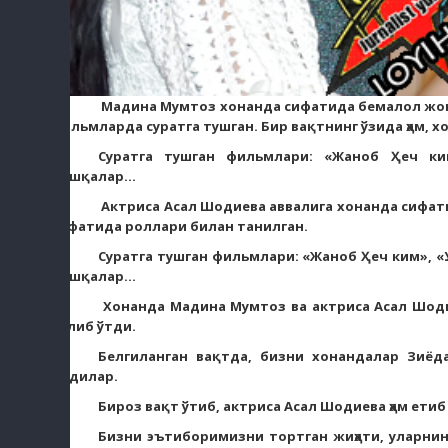
Мадина Мумтоз хонанда сифатида бемалол жон
фильмларда суратга тушган. Бир вақтнинг ўзида ҳам, х
Суратга тушган фильмлари: «Жаноб Ҳеч ким»
бошқалар...
Актриса Асал Шодиева аввалига хонанда сифатид
сифатида роллари билан танилган.
Суратга тушган фильмлари: «Жаноб Ҳеч ким», «У
бошқалар...
Хонанда Мадина Мумтоз ва актриса Асал Шоди
бўлиб ўтди.
Белгиланган вақтда, бизни хонандалар Зиё
олдилар.
Бироз вақт ўтиб, актриса Асал Шодиева ҳам етиб
Бизни эътиборимизни тортган жиҳати, уларнин