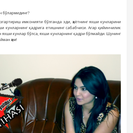
ан бўлармидинг?
 ўзгартириш имконияти бўлганда эди, ҳаётнинг яхши кунларини
хши кунларнинг қадрига етишнинг сабабчиси. Агар қийинчилик
н яхши кунлар бўлса, яхши кунларнинг қадри бўлмайди. Шунинг
йман ҳам!