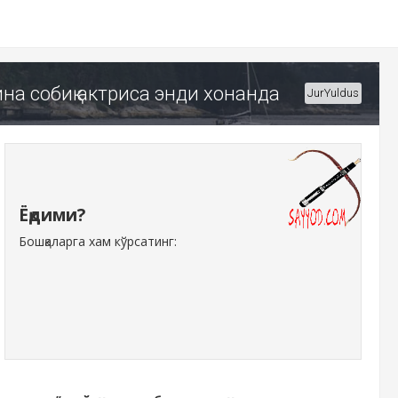
ина собиқ актриса энди хонанда
JurYuldus
Ёқдими?
Бошқаларга хам кўрсатинг: