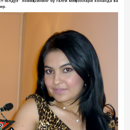
-юлдуз” лойиҳасининг бу галги меҳмонлари хонанда ва
ир.