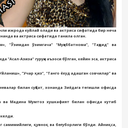
ли ижрода куйлай олади ва актриса сифатида бир неча
онанда ва актриса сифатида танила олган.
, "Ўзимдан ўзимгача” "Муҳаббатнома”, "Таҳдид” ва
а "Асал-Азиза” гуруҳи аъзоси бўлган, кейин эса, актриса
йланиш», "Учар қиз”, "Танго ёхуд адашган совчилар” ва
евалар билан суҳбат, хонанда Зиёдага тегишли офисда
да ва Мадина Мумтоз хушкафият билан офисда кутиб
 келди.
г самимийлиги, қувноқ ва беғуборлиги бўлди. Айниқса,