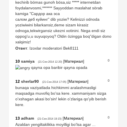
kechirib bömas gunoh bösa,siz ***** internetdan
foydalanvosmi,******* Sayyoddan maslahat sörab
kamiga "Сардор ака эса
салом деб куйинг" dib yoziw? Kelinizzi odnoda
yoziwiwini bilarkansiz,deme sizam kirasiz
odnoga,tekwirgansiz ukezni xotinini. Nega endi siz
oppog'u,u suyuqoyoq? Oldin özingga boq"digan dono
xalqimiz!
Ответ
: Izoxlar moderatori Bek8111
0
10
samiya
[
Материал
]
(21-Сен-2014 12:20)
qayna opa baribir qayna opada
0
12
sherlar90
[
Материал
]
(21-Сен-2014 17:05)
bunaqa vaziyatlada hichkimmi aralashmasligi
maqsadga muvofiq bo'sa kere. xammaniyam sizga
o'xshagan akasi bo'sin! lekin o'zlariga qo'yib berish
kere.
0
13
adham
[
Материал
]
(21-Сен-2014 19:15)
Azaldan yengiltaklikka moyilligi bo'lsa agar ...