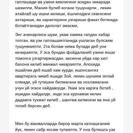
гаплашади ва узини кимлигини эсидан чикаради 
шекилли, Мания булиб когани тушунарли , лекин 
атайлаб шу ишни килиши, ёшлигидаги севгисини 
ахтариши, ва характерини узгариши факат боткокда 
ботаётганидан далолат эмасми, 
Энг ачинарлиси шуки, укам хамма гапдан хабар 
топган, ва узи гаплашаятганида ушлаган булсаям 
тушунмаяпти, 2та болам нима булади деб уни 
кечираяпти, У эса бундан фойдаланиб узини яхши 
томонга узгартирмасдан, аксинча уйда хар хил 
бахона килиб жанжал чикараяпти, Алохида 
яшайлик деб яшаб хам курди, ишонсангиз 
квартирага чикиб яшади 3ой, лекин шуниям эплай 
олмади, уй тутишни билмагани ва хохламагани 
учун уй эгаси хайдаворди. Укам эса карзга ботиб , 
ишидан хайдалди, энди эса курнамак келин 
дадамга тухмат килиб , шантаж килмокчи ва яна уй 
топиб берсин деб.
Мен бу жанжалларда бирор марта катнашганим 
йук, лекин сабр косам тулаяпти, У она булишга узи 