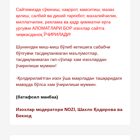
Сайтимизда сўкиниш, хақорот, камситиш, мазах
қилиш, салбий ва диний тарғибот, махалийчилик,
миллатчилик, реклама ва қадр қимматни ерга
ургувчи АЛОМАТЛАРИ БОР изохлар сайтга
чиқмасданоқ ЎЧИРИЛАДИ!
Шунингдек миш-миш бўлиб кетишига сабабчи
бўлгувчи тасдиқланмаган маълумотлар,
тасдиқланмаган гап-сўзлар хам изохлардан
ўчирилиши мумкин!
-Қолдирилаётган изох ўша мақоладан ташқаридаги
мавзуда бўлса хам ўчирилиши мумкин.
(батафсил манбаа)
Изохлар модератори NOZI, Шахло Қодирова ва
Бекзод