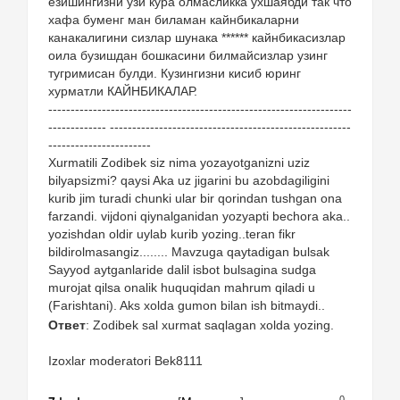
ёзишингизни узи кура олмасликка ухшаябди так что
хафа буменг ман биламан кайнбикаларни
канакалигини сизлар шунака ****** кайнбикасизлар
оила бузишдан бошкасини билмайсизлар узинг
тугримисан булди. Кузингизни кисиб юринг
хурматли КАЙНБИКАЛАР.
--------------------------------------------------------------------
------------- ------------------------------------------------------
-----------------------
Xurmatili Zodibek siz nima yozayotganizni uziz
bilyapsizmi? qaysi Aka uz jigarini bu azobdagiligini
kurib jim turadi chunki ular bir qorindan tushgan ona
farzandi. vijdoni qiynalganidan yozyapti bechora aka..
yozishdan oldir uylab kurib yozing..teran fikr
bildirolmasangiz........ Mavzuga qaytadigan bulsak
Sayyod aytganlaride dalil isbot bulsagina sudga
murojat qilsa onalik huquqidan mahrum qiladi u
(Farishtani). Aks xolda gumon bilan ish bitmaydi..
Ответ
: Zodibek sal xurmat saqlagan xolda yozing.
Izoxlar moderatori Bek8111
0