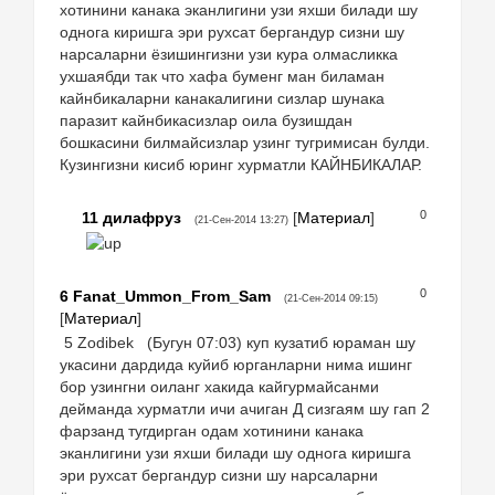
хотинини канака эканлигини узи яхши билади шу
однога киришга эри рухсат бергандур сизни шу
нарсаларни ёзишингизни узи кура олмасликка
ухшаябди так что хафа буменг ман биламан
кайнбикаларни канакалигини сизлар шунака
паразит кайнбикасизлар оила бузишдан
бошкасини билмайсизлар узинг тугримисан булди.
Кузингизни кисиб юринг хурматли КАЙНБИКАЛАР.
0
11
дилафруз
[
Материал
]
(21-Сен-2014 13:27)
0
6
Fanat_Ummon_From_Sam
(21-Сен-2014 09:15)
[
Материал
]
5 Zodibek (Бугун 07:03) куп кузатиб юраман шу
укасини дардида куйиб юрганларни нима ишинг
бор узингни оиланг хакида кайгурмайсанми
дейманда хурматли ичи ачиган Д сизгаям шу гап 2
фарзанд тугдирган одам хотинини канака
эканлигини узи яхши билади шу однога киришга
эри рухсат бергандур сизни шу нарсаларни