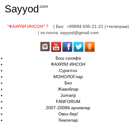
Sayyod
.com
"ФАХРЛИ ИНСОН"
?
| Биз: +99894 695-21-21 (+телеграм)
| эл.почта: sayyod@gmail.com
Бош сахифа
ФАХРЛИ ИНСОН
Суратгох
МОНОЛОГлар
Биз
Жавоблар
Jumanji
FANFORUM
2007-2008й архивлар
Овоз бер!
Хикоялар