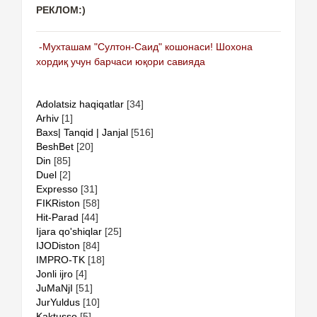
РЕКЛОМ:)
-Мухташам "Султон-Саид" кошонаси! Шохона
хордиқ учун барчаси юқори савияда
Adolatsiz haqiqatlar
[34]
Arhiv
[1]
Baxs| Tanqid | Janjal
[516]
BeshBet
[20]
Din
[85]
Duel
[2]
Expresso
[31]
FIKRiston
[58]
Hit-Parad
[44]
Ijara qo'shiqlar
[25]
IJODiston
[84]
IMPRO-TK
[18]
Jonli ijro
[4]
JuMaNjI
[51]
JurYuldus
[10]
Kaktusso
[5]