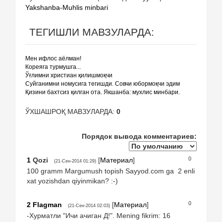
Yakshanba-Muhlis minbari
ТЕГИШЛИ МАВЗУЛАРДА:
Мен ифлос аёлман!
Кореяга турмушга...
Ўғлимни христиан қилишмоқчи
Суйганимни номусига тегишди. Совчи юбормоқчи эдим
Қизини бахтсиз қилган ота. Якшанба: мухлис минбари.
ЎХШАШРОҚ МАВЗУЛАРДА:
0
Порядок вывода комментариев:
0
1
Qozi
[
Материал
]
(21-Сен-2014 01:29)
100 gramm Margumush topish Sayyod.com ga 2 enli
xat yozishdan qiyinmikan? :-)
0
2
Flagman
[
Материал
]
(21-Сен-2014 02:03)
-Хурматли "Ичи ачиган Д!". Mening fikrim: 16