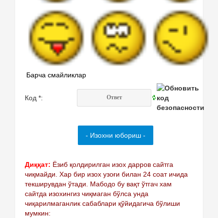
Барча смайликлар
Код *:
Диққат:
Ёзиб қолдирилган изох дарров сайтга
чиқмайди. Хар бир изох узоғи билан 24 соат ичида
текширувдан ўтади. Мабодо бу вақт ўтгач хам
сайтда изохингиз чиқмаган бўлса унда
чиқарилмаганлик сабаблари қўйидагича бўлиши
мумкин: