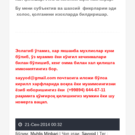
Бу мени субъектив ва шахсий фикрларим эди
холос, қолганини изохларда билдиришар.
Эслатиб ўтамиз, хар якшанба мухлислар куни
бўлиб, ўз муаммо ёки кўнгил кечинмалари
билан бўлишиб, кенг омма билан хал қилишга
имкониятингиз бор.
sayyod@gmail.com почтасига иложи бўлса
кирилл харфларида воқеа ёки муаммоингизни
ёзиб юборишингиз ёки (+99894) 644-67-11
рақамига қўнғироқ қилишингиз мумкин ёки шу
номерга вацап.
21-Сен-2014 00:32
Бўлим
:
Muhlis Minbari
|
Чоп этди
:
Sayyod
|
Тег
: