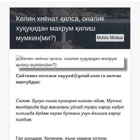
Келин хиёнат қилса, оналик
хуқуқидан махрум қилиш
мумкин(ми?)
Muhlis Minbari
Сайтимиз почтаси sayyod@gmail.com га келган
мактубдан:
Салом. Бугун сизга кунгирок килган эдим, Мухлис 
минбарида бир масалани уйлаб тугри карор кабул 
килишда ёрдам керак булгани учун ёзишга карор 
килдим. 
Гап шундаки, Келиним, яъни укамни хотини 