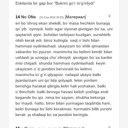
Eskilarda bir gap bor "Bukrini go'r to'g'irliydi"
0
14
No ONe
[
Материал
]
(21-Сен-2014 20:53)
eri bo`shroq ekan shekilli, bo`masa hechkim bunaqa
qo`yib `oymiydi. kelin agar xiyonat qivotgan bo`sa, uni
qaytarish qiyin. bohidan tarbiyasi buzilgan, surishtirib
olish kerak edi. biroz kutingla. vaqt o`tishi bilan
hammasi oydinlashadi. ukayizam bo`shlik qimasdan
xabardor bo`pyursn. manimcha bu kelinni kimdir bilan
ushlash ja uzoqqa cho`zilmiydi. qivotgan bo`sa baribir
misi chiqadi. shunda hammasi oydinlashadi. keyin
ukayizam o`zi javobini bervoradi bu kelinni.
manimcha to`g`ri qilyapsiz. nafaqat ukayiz balki
jiyanlarizam uni qo`lida qolyapti. lekin yordam
berishga harakat qilingla.kelin hali yoshakan, balki
o`tkinchidir. balki birovga havasi kelish yoshiga endi
kegandir bu qiz. nima bo`sayam, shubha bekorga
bo`maydi. hatto, birov bilan yurmagan taqdirida ham,
kelin bunaqa bo`lishi kerakmas. hurmatini bilib yurishi
kerak. ja shallaqi bo`sa javobini beringla.
0