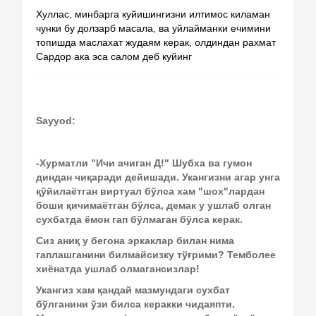
Хуллас, минбарга куйишингизни илтимос киламан 
чунки бу долзарб масала, ва уйлайманки ечимини 
топишда маслахат жудаям керак, олдиндан рахмат 
Сардор ака эса салом деб куйинг
Sayyod: 
-Хурматли "Ичи ачиган Д!" Шубха ва гумон 
диндан чиқаради дейишади. Укангизни агар унга 
қўйилаётган виртуал бўлса хам "шох"лардан 
боши қичимаётган бўлса, демак у ушлаб олган 
сухбатда ёмон гап бўлмаган бўлса керак.
Сиз аниқ у бегона эркаклар билан нима 
гаплашганини билмайсизку тўғрими? Темболее 
хиёнатда ушлаб олмагансизлар!
Укангиз хам қандай мазмундаги сухбат 
бўлганини ўзи билса керакки чидаяпти. 