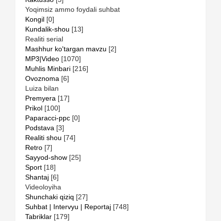
Yoqimsiz ammo foydali suhbat
Kongil
[0]
Kundalik-shou
[13]
Realiti serial
Mashhur ko'targan mavzu
[2]
MP3|Video
[1070]
Muhlis Minbari
[216]
Ovoznoma
[6]
Luiza bilan
Premyera
[17]
Prikol
[100]
Paparacci-ppc
[0]
Podstava
[3]
Realiti shou
[74]
Retro
[7]
Sayyod-show
[25]
Sport
[18]
Shantaj
[6]
Videoloyiha
Shunchaki qiziq
[27]
Suhbat | Intervyu | Reportaj
[748]
Tabriklar
[179]