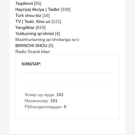
Taqdimot
[55]
Hayriya| Akciya | Tadbir
[330]
Turk shou-biz
[16]
TV | Teatr, Kino.uz
[121]
Yangiliklar
[819]
Yulduzning qo'shnisi
[4]
Mashhurlarning qo'shnilariga so'z
BIRINCHI-SHOU
[5]
Radio Grand bilan
КИМЛАР:
Хозир шу ерда:
101
Мехмонлар:
101
Рўйхатдагилардан:
0