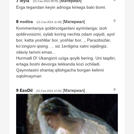
7
leyla
[
Материал
]
(21-Сен-2014 09:55)
Erga tegandan keyin adnoga kiriwga balo bomi.
0
8
nodira
[
Материал
]
(21-Сен-2014 11:49)
Kommentariya qoldirvotganlani ayrimlariga: izoh
qoldirvosizmi, oylab koring nechta odam oqiydi, ayol
bor, katta yoshlilar bor, yoshlar bor, ,, Parazitsizlar,
ko'zingizni qising. ... siz 1enligina xatni oqidingiz,
oilaviy tarixni emas...
Hurmatli D! Ukangizni uziga qoyib bering. Uni taqdiri,
ertaga boshi devorga tekkanda kozi ochiladi.
Qaynotasini shantaj qilishgacha borgan kelinni
oqlolmayman
0
9
EzoDil
[
Материал
]
(21-Сен-2014 12:04)