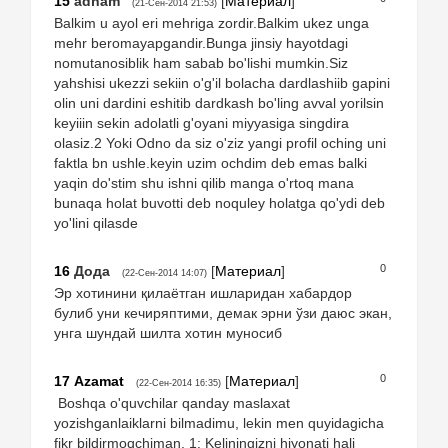
15
adham
[
Материал
]
(21-Сен-2014 21:53)
Balkim u ayol eri mehriga zordir.Balkim ukez unga
mehr beromayapgandir.Bunga jinsiy hayotdagi
nomutanosiblik ham sabab bo'lishi mumkin.Siz
yahshisi ukezzi sekiin o'g'il bolacha dardlashiib gapini
olin uni dardini eshitib dardkash bo'ling avval yorilsin
keyiiin sekin adolatli g'oyani miyyasiga singdira
olasiz.2 Yoki Odno da siz o'ziz yangi profil oching uni
faktla bn ushle.keyin uzim ochdim deb emas balki
yaqin do'stim shu ishni qilib manga o'rtoq mana
bunaqa holat buvotti deb noquley holatga qo'ydi deb
yo'lini qilasde
0
16
Дода
[
Материал
]
(22-Сен-2014 14:07)
Эр хотинини қилаётган ишларидан хабардор
булиб уни кечиряптими, демак эрни ўзи даюс экан,
унга шундай шилта хотин муносиб
0
17
Azamat
[
Материал
]
(22-Сен-2014 16:35)
Boshqa o'quvchilar qanday maslaxat
yozishganlaiklarni bilmadimu, lekin men quyidagicha
fikr bildirmoqchiman. 1: Keliningizni hiyonati hali