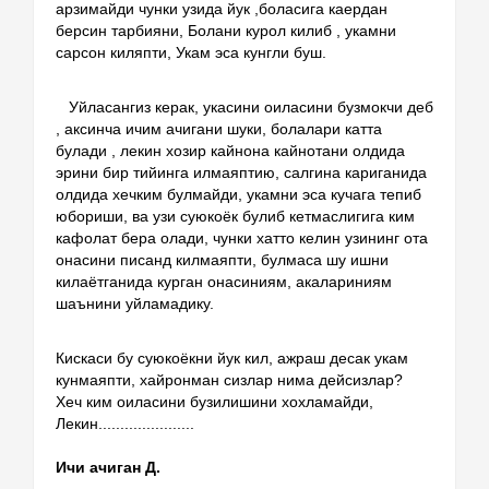
арзимайди чунки узида йук ,боласига каердан 
берсин тарбияни, Болани курол килиб , укамни 
сарсон киляпти, Укам эса кунгли буш.
Уйласангиз керак, укасини оиласини бузмокчи деб 
, аксинча ичим ачигани шуки, болалари катта 
булади , лекин хозир кайнона кайнотани олдида 
эрини бир тийинга илмаяптию, салгина кариганида 
олдида хечким булмайди, укамни эса кучага тепиб 
юбориши, ва узи суюкоёк булиб кетмаслигига ким 
кафолат бера олади, чунки хатто келин узининг ота 
онасини писанд килмаяпти, булмаса шу ишни 
килаётганида курган онасиниям, акалариниям 
шаънини уйламадику.
Кискаси бу суюкоёкни йук кил, ажраш десак укам 
кунмаяпти, хайронман сизлар нима дейсизлар?
Хеч ким оиласини бузилишини хохламайди, 
Лекин......................
Ичи ачиган Д.