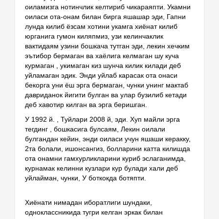
оиламизга нотинчлик келтириб чикараяпти. Укамни 
оиласи ота-онам билан бирга яшашар эди, Гапни 
лунда килиб ёзсам хотини укамга хиёнат килиб 
юрганига гумон киляпмиз, узи келинчаклик 
вактидаям узини бошкача тутган эди, лекин хечким 
эътибор бермаган ва хаёлига келмаган шу куча 
курмаган , укимаган киз шунча килик килади деб 
уйламаган эдик. Энди уйлаб карасак ота онаси 
бекорга уни ёш эрга бермаган, чунки унинг мактаб 
давриданок йигити булган ва улар бузилиб кетади 
деб хавотир килган ва эрга беришган. 
У 1992 й. , Туйлари 2008 й, эди. Хуп майли эрга 
тегдинг , бошкасига булсаям, Лекин оилали 
булгандан кейин, энди оиласи учун яшаши керакку, 
2та болали, ишонсангиз, болларини катта килишда 
ота онамни гамхурликларини куриб эслаганимда, 
курнамак келинни кузлари кур булади хали деб 
уйлайман, чунки, У боткокда ботяпти.
Хиёнати нимадан иборатлиги шундаки, 
одноклассникида тугри келган эркак билан 