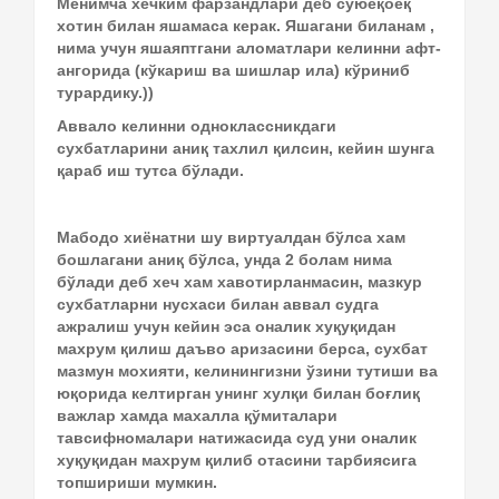
Менимча хечким фарзандлари деб суюёқоёқ 
хотин билан яшамаса керак. Яшагани биланам , 
нима учун яшаяптгани аломатлари келинни афт-
ангорида (кўкариш ва шишлар ила) кўриниб 
турардику.))
Аввало келинни одноклассникдаги 
сухбатларини аниқ тахлил қилсин, кейин шунга 
қараб иш тутса бўлади.
Мабодо хиёнатни шу виртуалдан бўлса хам
бошлагани аниқ бўлса, унда 2 болам нима
бўлади деб хеч хам хавотирланмасин, мазкур
сухбатларни нусхаси билан аввал судга
ажралиш учун кейин эса оналик хуқуқидан
махрум қилиш даъво аризасини берса, сухбат
мазмун мохияти, келинингизни ўзини тутиши ва
юқорида келтирган унинг хулқи билан боғлиқ
важлар хамда махалла қўмиталари
тавсифномалари натижасида суд уни оналик
хуқуқидан махрум қилиб отасини тарбиясига
топшириши мумкин.