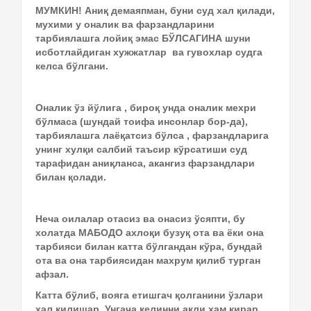
МУМКИН! Аниқ демаяпман, буни суд хал қилади,
мухими у оналик ва фарзандларини
тарбиялашга лойиқ эмас БЎЛСАГИНА шуни
исботлайдиган хужжатлар ва гувохлар судга
келса бўлгани.
Оналик ўз йўлига , бироқ унда оналик мехри
бўлмаса (шундай тоифа инсонлар бор-да),
тарбиялашга лаёқатсиз бўлса , фарзандларига
унинг хулқи салбий таъсир кўрсатиши суд
тарафидан аниқланса, акангиз фарзандлари
билан қолади.
Неча оилалар отасиз ва онасиз ўсяпти, бу
холатда МАБОДО ахлоқи бузуқ ота ва ёки она
тарбияси билан катта бўлгандан кўра, бундай
ота ва она тарбиясидан махрум қилиб турган
афзал.
Катта бўлиб, вояга етишгач қолганини ўзлари
хал қилишар. Унгача келинни ақли хам кирар.