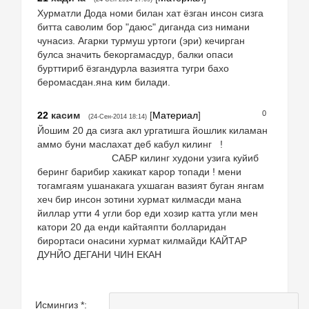
Хурматли Дода номи билан хат ёзган инсон сизга
битта саволим бор "даюс" диганда сиз нимани
чунасиз. Агарки турмуш уртоги (эри) кечирган
булса значить бекоргамасдур, балки опаси
бурттириб ёзгандурла вазиятга тугри бахо
беромасдан.яна ким билади.
0
22
касим
[
Материал
]
(24-Сен-2014 18:14)
Йошим 20 да сизга акл ургатишга йошлик киламан
аммо буни маслахат деб кабул килинг !
САБР килинг худони узига куйиб
беринг барибир хакикат карор топади ! мени
тогамгаям ушанакага ухшаган вазият буган янгам
хеч бир инсон зотини хурмат килмасди мана
йиллар утти 4 угли бор еди хозир катта угли мен
катори 20 да енди кайтаяпти болларидан
бирортаси онасини хурмат килмайди КАЙТАР
ДУНЙО ДЕГАНИ ЧИН ЕКАН
Исмингиз *: