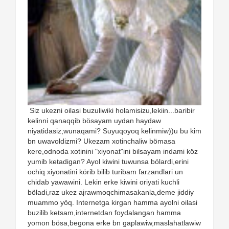
Siz ukezni oilasi buzuliwiki holamisizu,lekiin...baribir
kelinni qanaqqib bösayam uydan haydaw
niyatidasiz,wunaqami? Suyuqoyoq kelinmiw))u bu kim
bn uwavoldizmi? Ukezam xotinchaliw bömasa
kere,odnoda xotinini "xiyonat"ini bilsayam indami köz
yumib ketadigan? Ayol kiwini tuwunsa bölardi,erini
ochiq xiyonatini körib bilib turibam farzandlari un
chidab yawawini. Lekin erke kiwini oriyati kuchli
böladi,raz ukez ajrawmoqchimasakanla,deme jiddiy
muammo yöq. Internetga kirgan hamma ayolni oilasi
buzilib ketsam,internetdan foydalangan hamma
yomon bösa,begona erke bn gaplawiw,maslahatlawiw