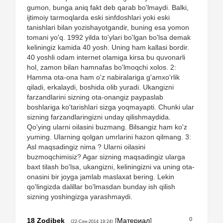
gumon, bunga aniq fakt deb qarab bo'lmaydi. Balki,
ijtimoiy tarmoqlarda eski sinfdoshlari yoki eski
tanishlari bilan yozishayotgandir, buning esa yomon
tomani yo'q. 1992 yilda to'ylari bo'lgan bo'lsa demak
keliningiz kamida 40 yosh. Uning ham kallasi bordir.
40 yoshli odam internet olamiga kirsa bu quvonarli
hol, zamon bilan hamnafas bo'lmoqchi xolos. 2:
Hamma ota-ona ham o'z nabiralariga g'amxo'rlik
qiladi, erkalaydi, boshida olib yuradi. Ukangizni
farzandlarini sizning ota-onangiz paypaslab
boshlariga ko'tarishlari sizga yoqmayapti. Chunki ular
sizning farzandlaringizni unday qilishmaydida.
Qo'ying ularni oilasini buzmang. Bilsangiz ham ko'z
yuming. Ularning qolgan umrlarini hazon qilmang. 3:
Asl maqsadingiz nima ? Ularni oilasini
buzmoqchimisiz? Agar sizning maqsadingiz ularga
baxt tilash bo'lsa, ukangizni, keliningizni va uning ota-
onasini bir joyga jamlab maslaxat bering. Lekin
qo'lingizda dalillar bo'lmasdan bunday ish qilish
sizning yoshingizga yarashmaydi.
0
18
Zodibek
[
Материал
]
(22-Сен-2014 19:24)