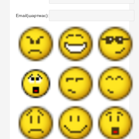
Email(шартмас):