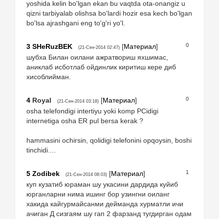
yoshida kelin bo'lgan ekan bu vaqtda ota-onangiz u
qizni tarbiyalab olishsa bo'lardi hozir esa kech bo'lgan
bo'lsa ajrashgani eng to'g'ri yo'l.
0
3
SHeRuzBEK
[
Материал
]
(21-Сен-2014 02:47)
шубха Билан оилани ажратвориш яхшимас,
аниклаб исботлаб ойдинлик киритиш кере диб
хисоблийман.
0
4
Royal
[
Материал
]
(21-Сен-2014 03:18)
osha telefondigi intertiyu yoki komp PCidigi
internetiga osha ER pul bersa kerak ?
hammasini ochirsin, qolidigi telefonini opqoysin, boshi
tinchidi....
1
5
Zodibek
[
Материал
]
(21-Сен-2014 08:03)
куп кузатиб юраман шу укасини дардида куйиб
юрганларни нима ишинг бор узингни оиланг
хакида кайгурмайсанми дейманда хурматли ичи
ачиган Д сизгаям шу гап 2 фарзанд тугдирган одам