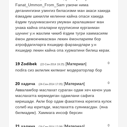
Fanat_Ummon_From_Sam узизчи нима
деганингизни узингиз биласизми ман акаси хакида
ёзмадим шекилли келинни кайна опаси хакида
ёздим тушунмасангиз умуман аралашманг ман
унака кайна опаларни куууписини курганман
шунинг у.н жахлим чикиб ёздим тугри хаммасиям
ёмон демокчимасман лекин ёмонлариям бор
атрофдагиларга яхшидир фарзандлари у.н
яхшидир лекин кайна опа хурматини билиш керак.
0
19
Zodibek
[
Материал
]
(22-Сен-2014 19:25)
nodirа сиз аклилик килманг модераторлар бор
0
20
хадича
[
Материал
]
(24-Сен-2014 17:05)
Авваламбор маслахат сураган одам хеч качон уша
маслахатга кирмидиган одамлани сафига
киришади. Акли бор одам факатгина юрегига кулок
солиб иш юритади, маслахатга суянмасдан. (яна
билмадим). Хаммага инсоф берсин
0
21
хадича
[
Материал
]
(24-Сен-2014 17:09)