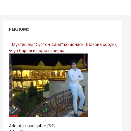
РЕКЛОМ:)
-Мухташам "Султон-Саид" кошонаси! Шохона хордиқ
учун барчаси юқори савияда
Adolatsiz haqiqatlar
[34]