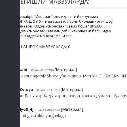
ТЕГИШЛИ МАВЗУЛАРДА:
31 декабрь "Деdеман" отелида янги йил кутамиз!
ШОИРА-ШОУ! Янги ва эски йилларни бирлаштирган шоу!
Премьера! Юлдуз Усмонова - "Севмоқ бошқа" ВИДЕО
Юлдуз Усмонова-"Севаман деб шивирласанг бас" Видео
Клип: Юлдуз Усмонова-"Мени сев"
ЎХШАШРОҚ МАВЗУЛАРДА:
0
1
sabi
[
Материал
]
(03-Дек-2014 07:02)
Haa shunaqami? Shoira yöq ekanda. Men YULDUZKORNI 
2
Юлдуз
[
Материал
]
(03-Дек-2014 07:13)
Ооо Батыыыр Кадыыыров, вчера только думала....Удааач
3
IlyoS_4J
[
Материал
]
(03-Дек-2014 07:20)
omad gastrolda yurganlaga