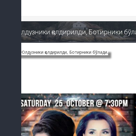
Юлдузники қолдирилди, Ботирники бўл