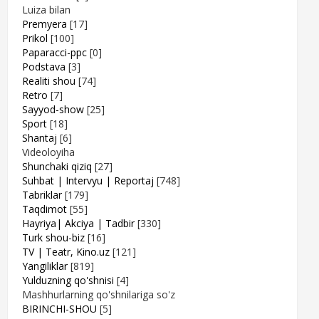
Luiza bilan
Premyera
[17]
Prikol
[100]
Paparacci-ppc
[0]
Podstava
[3]
Realiti shou
[74]
Retro
[7]
Sayyod-show
[25]
Sport
[18]
Shantaj
[6]
Videoloyiha
Shunchaki qiziq
[27]
Suhbat | Intervyu | Reportaj
[748]
Tabriklar
[179]
Taqdimot
[55]
Hayriya| Akciya | Tadbir
[330]
Turk shou-biz
[16]
TV | Teatr, Kino.uz
[121]
Yangiliklar
[819]
Yulduzning qo'shnisi
[4]
Mashhurlarning qo'shnilariga so'z
BIRINCHI-SHOU
[5]