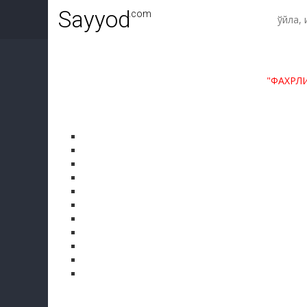
Sayyod
.com
"ФАХРЛ