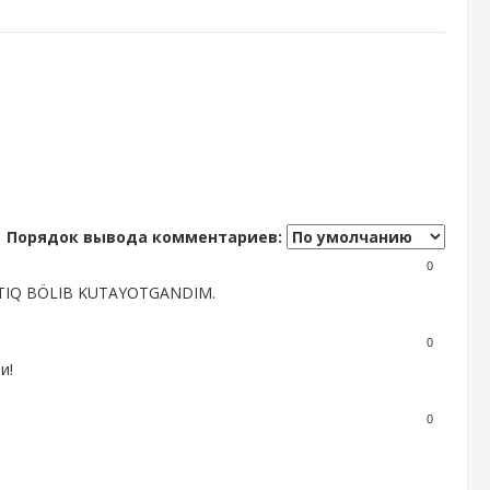
Порядок вывода комментариев:
0
INTIQ BÖLIB KUTAYOTGANDIM.
0
и!
0