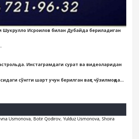
қчи Шукрулло Исроилов билан Дубайда бериладиган
и.
астрольда. Инстаграмдаги сурат ва видеоларидан
даги сўнгги шарт учун берилган вақт чўзилмоқда...
movna Usmonova
,
Botir Qodirov
,
Yulduz Usmonova
,
Shoira