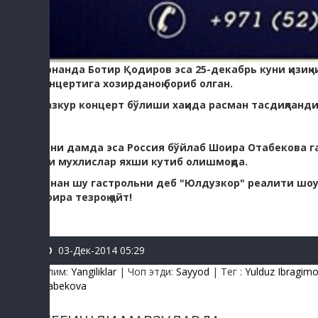
Хонанда Ботир Қодиров эса 25-декабрь куни қизи
концертига хозирданоқ бориб олган.
Мазкур концерт бўлиши хақида расман тасдиқланд
Айни дамда эса Россия бўйлаб Шоира Отабекова г
уни мухлислар яхши кутиб олишмоқда.
Айнан шу гастрольни деб "Юлдузкор" реалити шоуси
Шоира тезроқ қайт!
03-Дек-2014 05:29
Бўлим
:
Yangiliklar
|
Чоп этди
:
Sayyod
|
Тег
:
Yulduz Ibragi
Otabekova