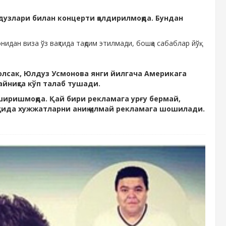
узлари билан концерти қолдирилмоқда. Бундан
идан виза ўз вақтида тақдим этилмади, бошқа сабаблар йўқ.
 олсак, Юлдуз Усмонова янги йилгача Америкага
йниқса кўп талаб тушади.
ширишмоқда. Қай бири рекламага урғу бермай,
ақтида хужжатларни аниқ қилмай рекламага шошилади.