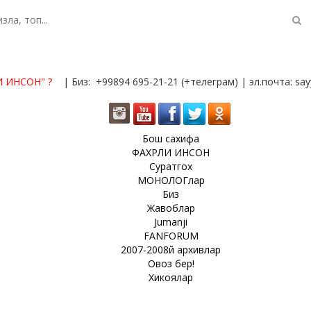
И ИНСОН"
?
| Биз: +99894 695-21-21 (+телеграм) | эл.почта: s
Бош сахифа
ФАХРЛИ ИНСОН
Суратгох
МОНОЛОГлар
Биз
Жавоблар
Jumanji
FANFORUM
2007-2008й архивлар
Овоз бер!
Хикоялар