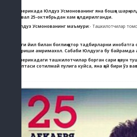
Америкада Юлдуз Усмонованинг яна бошқа шарқ юлд
аввал 25-октябрьдан хам қолдирилганди.
Юлдуз Усмонованинг маъмури
:- Ташкилотчилар томон
Янги йил билан боғлиқ қатор тадбирларни инобатга
бориши амримахол. Сабаби Юлдузга бу байрамда а
Америкадаги ташкилотчилар борган сари қовун ту
чиптаси сотилмай пулига куйса, яна қай бири ўз в