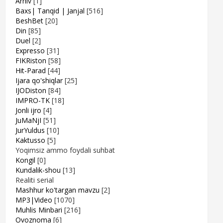
Arhiv
[1]
Baxs| Tanqid | Janjal
[516]
BeshBet
[20]
Din
[85]
Duel
[2]
Expresso
[31]
FIKRiston
[58]
Hit-Parad
[44]
Ijara qo'shiqlar
[25]
IJODiston
[84]
IMPRO-TK
[18]
Jonli ijro
[4]
JuMaNjI
[51]
JurYuldus
[10]
Kaktusso
[5]
Yoqimsiz ammo foydali suhbat
Kongil
[0]
Kundalik-shou
[13]
Realiti serial
Mashhur ko'targan mavzu
[2]
MP3|Video
[1070]
Muhlis Minbari
[216]
Ovoznoma
[6]