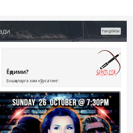
ади.
Yangiliklar
Ёқдими?
Бошқаларга хам кўрсатинг: