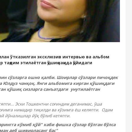
илан ўтказилган эксклюзив интервью ва альбом
ақдим этилаётган қўшиқ хақида қўйидаги
ин сўзларга ошно қалби. Шоирлар сўзлари пичоқдек
га Юлдуз чанқоқ. Янги альбомига кирган қўшиқдаги
ган қўшиқ сизларга санъатдаги унутилаётган
тяпти... Эски Тошкентни соғиндим деганимас, ўша
моғимга нимадир тиқилди ва кўзимга ёш келяпти. Одам
ай йўналишлар йўқ бўлиб кетяпти.
рингга кўмиб қўй" каби фишка сўзлар бўлган бўлса
ман деб шивирласанг бас"