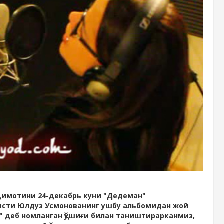
димотини 24-декабрь куни "Дедеман"
тисти Юлдуз Усмонованинг ушбу альбомидан жой
с" деб номланган қўшиғи билан таништирарканмиз,