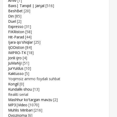
Arhiv
[1]
Baxs| Tanqid | Janjal
[516]
BeshBet
[20]
Din
[85]
Duel
[2]
Expresso
[31]
FIKRiston
[58]
Hit-Parad
[44]
Ijara qo'shiqlar
[25]
IJODiston
[84]
IMPRO-TK
[18]
Jonli ijro
[4]
JuMaNjI
[51]
JurYuldus
[10]
Kaktusso
[5]
Yoqimsiz ammo foydali suhbat
Kongil
[0]
Kundalik-shou
[13]
Realiti serial
Mashhur ko'targan mavzu
[2]
MP3|Video
[1070]
Muhlis Minbari
[216]
Ovoznoma
[6]