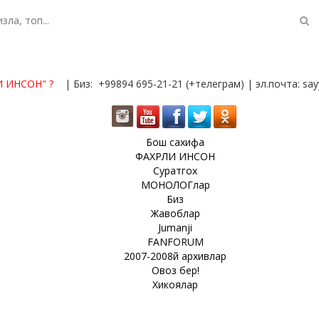
И ИНСОН"
?
| Биз: +99894 695-21-21 (+телеграм) | эл.почта: s
Бош сахифа
ФАХРЛИ ИНСОН
Суратгох
МОНОЛОГлар
Биз
Жавоблар
Jumanji
FANFORUM
2007-2008й архивлар
Овоз бер!
Хикоялар