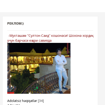
РЕКЛОМ:)
-Мухташам "Султон-Саид" кошонаси! Шохона хордиқ
учун барчаси юқори савияда
Adolatsiz haqiqatlar
[34]