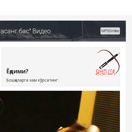
асанг бас" Видео
MP3|Video
Ёқдими?
Бошқаларга хам кўрсатинг: