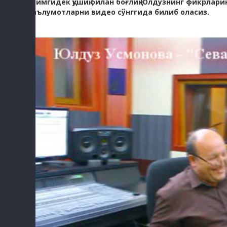
доимгидек қўшиқ билан боғлиқ Юлдузнинг фикрларию
маълумотларни видео сўнггида билиб оласиз.