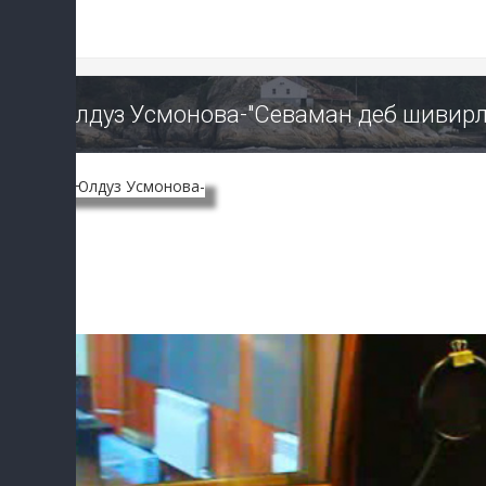
Юлдуз Усмонова-"Севаман деб шивирл