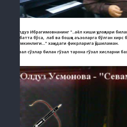
Юлдуз Ибрагимовнанинг "..аёл киши қулоқлари била
албатта бўса, лаб ва бошқа аъзоларга бўлган хирс
мумкинлиги..." хақидаги фикрларига қўшиламан.
Гўзал сўзлар билан гўзал тарона гўзал хисларни ба