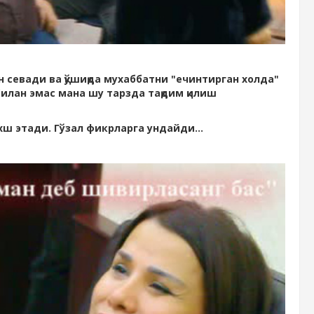
н севади ва қўшиқда мухаббатни "ечинтирган холда"
 билан эмас мана шу тарзда тақдим қилиш
хш этади. Гўзал фикрларга ундайди...