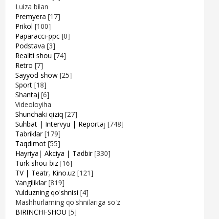
Luiza bilan
Premyera
[17]
Prikol
[100]
Paparacci-ppc
[0]
Podstava
[3]
Realiti shou
[74]
Retro
[7]
Sayyod-show
[25]
Sport
[18]
Shantaj
[6]
Videoloyiha
Shunchaki qiziq
[27]
Suhbat | Intervyu | Reportaj
[748]
Tabriklar
[179]
Taqdimot
[55]
Hayriya| Akciya | Tadbir
[330]
Turk shou-biz
[16]
TV | Teatr, Kino.uz
[121]
Yangiliklar
[819]
Yulduzning qo'shnisi
[4]
Mashhurlarning qo'shnilariga so'z
BIRINCHI-SHOU
[5]