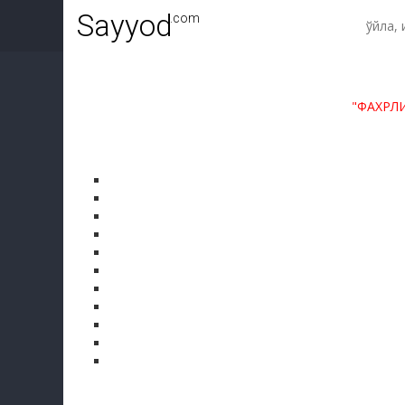
Sayyod
.com
"ФАХРЛ