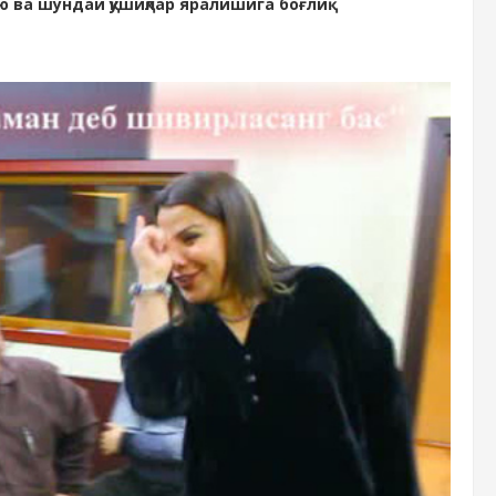
 ва шундай қўшиқлар яралишига боғлиқ