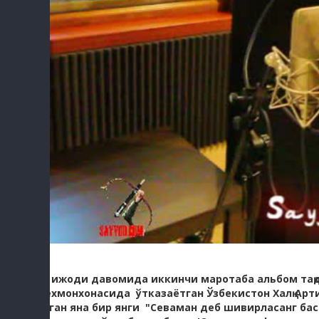
Ўз ижоди давомида иккинчи маротаба альбом тақ
мехмонхонасида ўтказаётган Ўзбекистон Халқ Ар
олган яна бир янги "Севаман деб шивирласанг ба