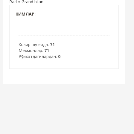
Radio Grand bilan
КИМЛАР:
Хозир шу ерда:
71
Мехмонлар:
71
Рўйхатдагилардан:
0