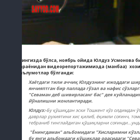
Ёдингизда бўлса, ноябрь ойида Юлдуз Усмонова б
жараёнидан видеорепортажимизда (манбаа) хозир т
маълумотлар бўлганди:
Хаётдаги тили аччиқ Юлдузнинг ижоддаги шир
янчияптган бир паллада гўзал ва нафис сўзлар
"Севаман деб шивирласанг бас" дея куйланади
йўналишни жонлантиради.
Юлдуз:-
Бу қўшиқдан эски Тошкент кўз олдимдан ў
даврлар рухиятини хис қилиб, ёқимли соғинч, то
тебраниб тинглайдиган қўшиқларни соғинди...унд
"Ёнингдаман" альбомидаги "Хисларимни кўзла
бу янги альбомдаги қўшиқлар орасидаги "Сева