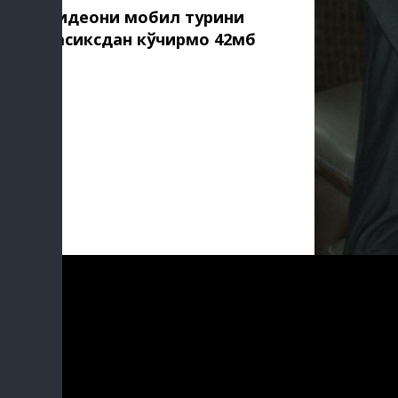
Видеони мобил турини
тасиксдан кўчирмоқ 42мб