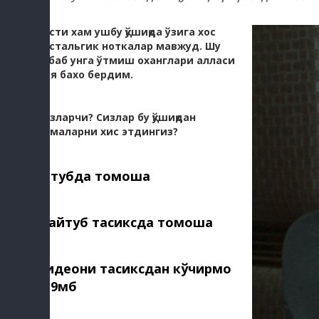
Рости хам ушбу қўшиқда ўзига хос
ностальгик ноткалар мавжуд. Шу
сабаб унга ўтмиш оханглари алласи
дея бахо бердим.
Сизларчи? Сизлар бу қўшиқдан
нималарни хис этдингиз?
Ютубда томоша
Майтуб тасиксда томоша
Видеони тасиксдан кўчирмоқ
219мб