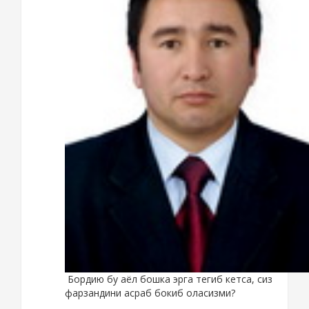
Бордию бу аёл бошка эрга тегиб кетса, сиз
фарзандини асраб бокиб оласизми?