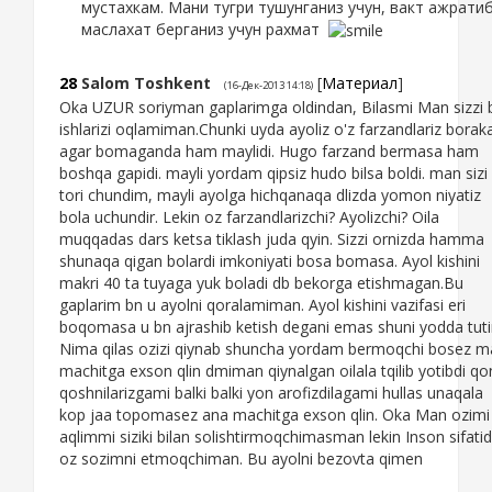
мустахкам. Мани тугри тушунганиз учун, вакт ажрати
маслахат берганиз учун рахмат
28
Salom Toshkent
[
Материал
]
(16-Дек-2013 14:18)
Oka UZUR soriyman gaplarimga oldindan, Bilasmi Man sizzi 
ishlarizi oqlamiman.Chunki uyda ayoliz o'z farzandlariz borak
agar bomaganda ham maylidi. Hugo farzand bermasa ham
boshqa gapidi. mayli yordam qipsiz hudo bilsa boldi. man sizi
tori chundim, mayli ayolga hichqanaqa dlizda yomon niyatiz
bola uchundir. Lekin oz farzandlarizchi? Ayolizchi? Oila
muqqadas dars ketsa tiklash juda qyin. Sizzi ornizda hamma
shunaqa qigan bolardi imkoniyati bosa bomasa. Ayol kishini
makri 40 ta tuyaga yuk boladi db bekorga etishmagan.Bu
gaplarim bn u ayolni qoralamiman. Ayol kishini vazifasi eri
boqomasa u bn ajrashib ketish degani emas shuni yodda tuti
Nima qilas ozizi qiynab shuncha yordam bermoqchi bosez m
machitga exson qlin dmiman qiynalgan oilala tqilib yotibdi qo
qoshnilarizgami balki balki yon arofizdilagami hullas unaqala
kop jaa topomasez ana machitga exson qlin. Oka Man ozimi
aqlimmi siziki bilan solishtirmoqchimasman lekin Inson sifati
oz sozimni etmoqchiman. Bu ayolni bezovta qimen