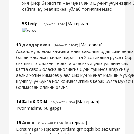
хил фикр бервотти ман чунаман и шунинг учун ёздим 
сайтга. Бу реал вокеа, уйлаб топилган эмас.
53
ledy
[
Материал
]
(17-Дек-2013 12:47)
13
дилдорахон
[
Материал
]
(16-Дек-2013 10:45)
Ассалому алекум хаммага мани саволим одий сизи аёлиз
билан маслахат килин шариятта 2 хотинлика рухсат бор
сиз икктта ойлани тервата оласизми унда уйланин сиз
катта савоб оласиз айолингиз буни тушинса агар сиз у
аёлни хотин кимасез у аёл бир кун хиёнат килиши мумку
шуниг учун бунга йол коймаслигимиз керак булга мухточ
болмастан олдини олинг.
14
$aLoXiDDiN
[
Материал
]
(16-Дек-2013 10:52)
iwonmadimu bu gapga!
16
Anvar
[
Материал
]
(16-Дек-2013 11:14)
Do'stimagar xaqiqatta yordam gimoqchi bo'sez Umar