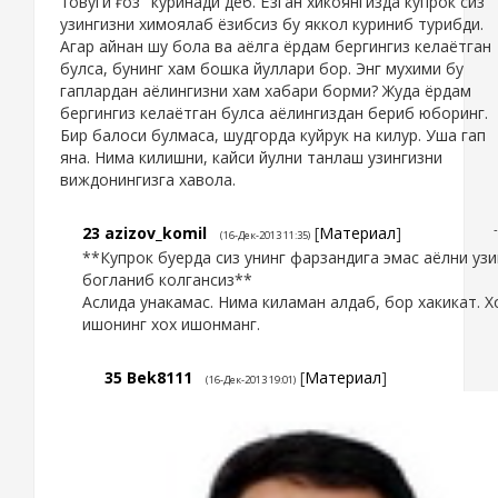
товуги ғоз" куринади деб. Ёзган хикоянгизда купрок сиз
узингизни химоялаб ёзибсиз бу яккол куриниб турибди.
Агар айнан шу бола ва аёлга ёрдам бергингиз келаётган
булса, бунинг хам бошка йуллари бор. Энг мухими бу
гаплардан аёлингизни хам хабари борми? Жуда ёрдам
бергингиз келаётган булса аёлингиздан бериб юборинг.
Бир балоси булмаса, шудгорда куйрук на килур. Уша гап
яна. Нима килишни, кайси йулни танлаш узингизни
виждонингизга хавола.
23
azizov_komil
[
Материал
]
(16-Дек-2013 11:35)
**Купрок буерда сиз унинг фарзандига эмас аёлни узи
богланиб колгансиз**
Аслида унакамас. Нима киламан алдаб, бор хакикат. Х
ишонинг хох ишонманг.
35
Bek8111
[
Материал
]
(16-Дек-2013 19:01)