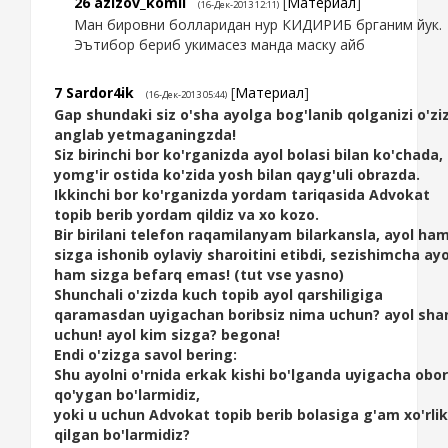
26
azizov_komil
[
Материал
]
(16-Дек-2013 12:11)
Ман бировни болларидан нур КИДИРИБ брганим йук.
Эътибор бериб укимасез манда маску айб
7
Sardor4ik
[
Материал
]
(16-Дек-2013 05:44)
Gap shundaki siz o'sha ayolga bog'lanib qolganizi o'zi
anglab yetmaganingzda!
Siz birinchi bor ko'rganizda ayol bolasi bilan ko'chada,
yomg'ir ostida ko'zida yosh bilan qayg'uli obrazda.
Ikkinchi bor ko'rganizda yordam tariqasida Advokat
topib berib yordam qildiz va xo kozo.
Bir birilani telefon raqamilanyam bilarkansla, ayol ha
sizga ishonib oylaviy sharoitini etibdi, sezishimcha ayo
ham sizga befarq emas! (tut vse yasno)
Shunchali o'zizda kuch topib ayol qarshiligiga
qaramasdan uyigachan boribsiz nima uchun? ayol sha
uchun! ayol kim sizga? begona!
Endi o'zizga savol bering:
Shu ayolni o'rnida erkak kishi bo'lganda uyigacha obor
qo'ygan bo'larmidiz,
yoki u uchun Advokat topib berib bolasiga g'am xo'rlik
qilgan bo'larmidiz?