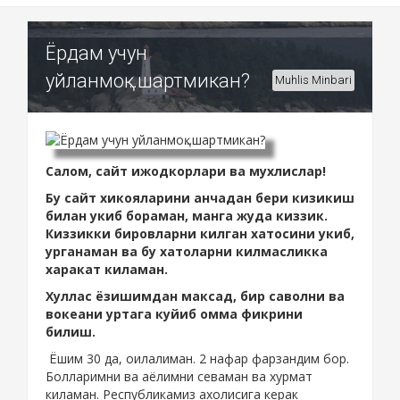
Ёрдам учун
уйланмоқ...шартмикан?
Muhlis Minbari
Салом, сайт ижодкорлари ва мухлислар!
Бу сайт хикояларини анчадан бери кизикиш
билан укиб бораман, манга жуда киззик.
Киззикки бировларни килган хатосини укиб,
урганаман ва бу хатоларни килмасликка
харакат киламан.
Хуллас ёзишимдан максад, бир саволни ва
вокеани уртага куйиб омма фикрини
билиш.
Ёшим 30 да, оилалиман. 2 нафар фарзандим бор.
Болларимни ва аёлимни севаман ва хурмат
киламан. Республикамиз ахолисига керак