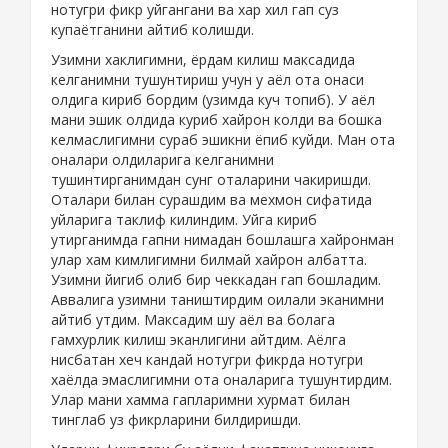
нотугри фикр уйгангани ва хар хил гап суз
купаётганини айтиб колишди.
Узимни хаклигимни, ёрдам килиш максадида
келганимни тушунтириш учун у аёл ота онаси
олдига кириб бордим (узимда куч топиб). У аёл
мани эшик олдида куриб хайрон колди ва бошка
келмаслигимни сураб эшикни ёпиб куйди. Ман ота
оналари олдиларига келганимни
тушинтирганимдан сунг оталарини чакиришди.
Оталари билан сурашдим ва мехмон сифатида
уйларига таклиф килиндим. Уйга кириб
утирганимда гапни нимадан бошлашга хайронман
улар хам кимлигимни билмай хайрон албатта.
Узимни йигиб олиб бир чеккадан гап бошладим.
Аввалига узимни таништирдим оилали эканимни
айтиб утдим. Максадим шу аёл ва болага
гамхурлик килиш эканлигини айтдим. Аёлга
нисбатан хеч кандай нотугри фикрда нотугри
хаёлда эмаслигимни ота оналарига тушунтирдим.
Улар мани хамма гапларимни хурмат билан
тинглаб уз фикрларини билдиришди.