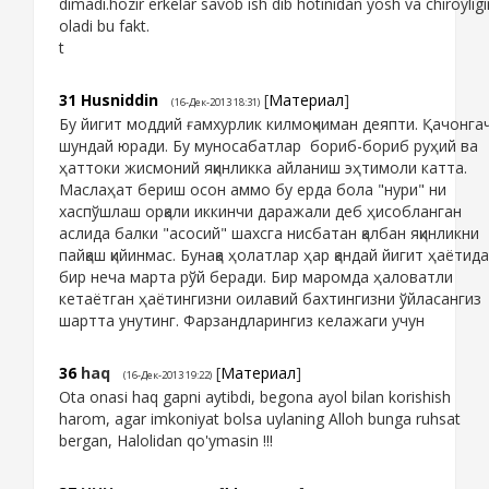
dimadi.hozir erkelar savob ish dib hotinidan yosh va chiroyligi
oladi bu fakt.
t
31
Husniddin
[
Материал
]
(16-Дек-2013 18:31)
Бу йигит моддий ғамхурлик килмоқчиман деяпти. Қачонга
шундай юради. Бу муносабатлар бориб-бориб руҳий ва
ҳаттоки жисмоний яқинликка айланиш эҳтимоли катта.
Маслаҳат бериш осон аммо бу ерда бола "нури" ни
хаспўшлаш орқали иккинчи даражали деб ҳисобланган
аслида балки "асосий" шахсга нисбатан қалбан яқинликни
пайқаш қийинмас. Бунақа ҳолатлар ҳар қандай йигит ҳаётида
бир неча марта рўй беради. Бир маромда ҳаловатли
кетаётган ҳаётингизни оилавий бахтингизни ўйласангиз
шартта унутинг. Фарзандларингиз келажаги учун
36
haq
[
Материал
]
(16-Дек-2013 19:22)
Ota onasi haq gapni aytibdi, begona ayol bilan korishish
harom, agar imkoniyat bolsa uylaning Alloh bunga ruhsat
bergan, Halolidan qo'ymasin !!!