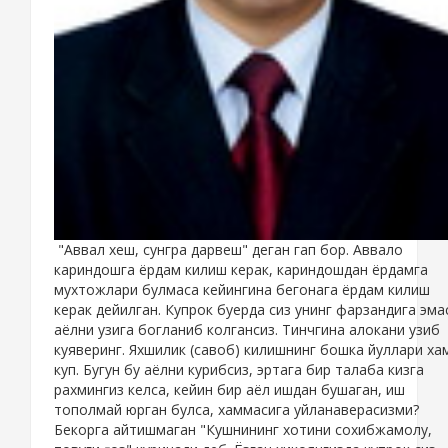
"Аввал хеш, сунгра дарвеш" деган гап бор. Аввало
кариндошга ёрдам килиш керак, кариндошдан ёрдамга
мухтожлари булмаса кейингина бегонага ёрдам килиш
керак дейилган. Купрок буерда сиз унинг фарзандига эма
аёлни узига богланиб колгансиз. Тинчгина алокани узиб
куяверинг. Яхшилик (савоб) килишнинг бошка йуллари ха
куп. Бугун бу аёлни курибсиз, эртага бир талаба кизга
рахмингиз келса, кейин бир аёл ишдан бушаган, иш
тополмай юрган булса, хаммасига уйланаверасизми?
Бекорга айтишмаган "Кушнининг хотини сохибжамолу,