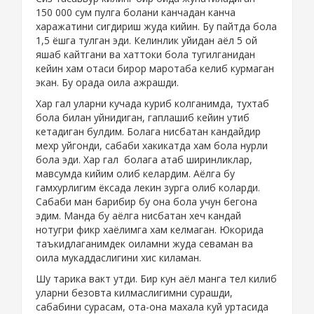
150 000 сум пулга болани канчадан канча
харажатини сигдириш жуда кийин. Бу пайтда бола
1,5 ёшга тулган эди. Келинлик уйидан аёл 5 ой
яшаб кайтгани ва хаттоки бола тугилганидан
кейин хам отаси бирор маротаба келиб курмаган
экан. Бу орада оила ажрашди.
Хар гал уларни кучада куриб колганимда, тухтаб
бола билан уйнидиган, гаплашиб кейин утиб
кетадиган булдим. Болага нисбатан кандайдир
мехр уйгонди, сабаби хакикатда хам бола нурли
бола эди. Хар гал болага атаб ширинликлар,
мавсумда кийим олиб келардим. Аёлга бу
гамхурлигим ёксада лекин зурга олиб коларди.
Сабаби ман барибир бу она бола учун бегона
эдим. Манда бу аёлга нисбатан хеч кандай
нотугри фикр хаёлимга хам келмаган. Юкорида
таъкидлаганимдек оиламни жуда севаман ва
оила мукаддаслигини хис киламан.
Шу тарика вакт утди. Бир кун аёл манга тел килиб
уларни безовта килмаслигимни сурашди,
сабабини сурасам, ота-она махала куй уртасида