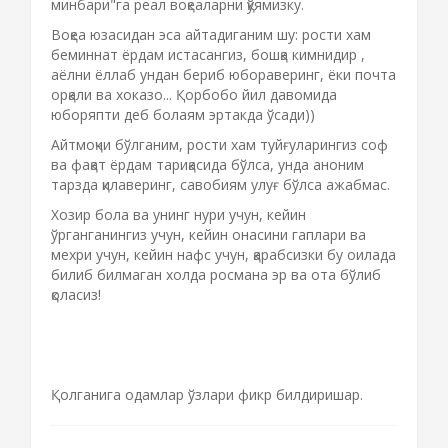
минбари"га реал воқеаларни қўямизку.
Воқеа юзасидан эса айтадиганим шу: рости хам
беминнат ёрдам истасангиз, бошқа кимнидир ,
аёлни ёллаб ундан бериб юбораверинг, ёки почта
орқали ва хоказо... Қорбобо йил давомида
юборяпти деб болаям эртакда ўсади))
Айтмоқчи бўлганим, рости хам туйғуларингиз соф
ва фақат ёрдам тариқасида бўлса, унда аноним
тарзда қилаверинг, савобиям улуғ бўлса ажабмас.
Хозир бола ва унинг нури учун, кейин
ўрганганингиз учун, кейин онасини гаплари ва
мехри учун, кейин нафс учун, қарабсизки бу оилада
билиб билмаган холда росмана эр ва ота бўлиб
қоласиз!
Ўзи болаларингиз бўлиб туриб, нима қилиб
бошқа болалардан нур қидириб юрибсиз
тушунарсиз?
Қолганига одамлар ўзлари фикр билдиришар.