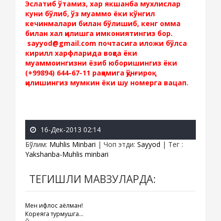
Эслатиб ўтамиз, хар якшанба мухлислар
куни бўлиб, ўз муаммо ёки кўнгил
кечинмалари билан бўлишиб, кенг омма
билан хал қилишга имкониятингиз бор.
sayyod@gmail.com почтасига иложи бўлса
кирилл харфларида воқеа ёки
муаммоингизни ёзиб юборишингиз ёки
(+99894) 644-67-11 рақамига қўнғироқ
қилишингиз мумкин ёки шу номерга вацап.
16-Дек-2013 02:14
Бўлим
:
Muhlis Minbari
|
Чоп этди
:
Sayyod
|
Тег
:
Yakshanba-Muhlis minbari
ТЕГИШЛИ МАВЗУЛАРДА:
Мен ифлос аёлман!
Кореяга турмушга...