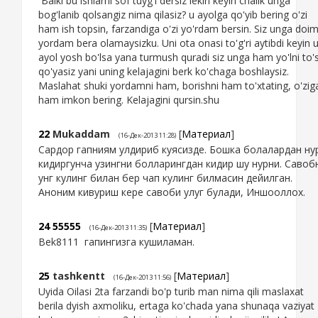
Balki bu ishlarni sof tuyg'i dersiz lekin keyin chalik unga
bog'lanib qolsangiz nima qilasiz? u ayolga qo'yib bering o'zi
ham ish topsin, farzandiga o'zi yo'rdam bersin. Siz unga doim
yordam bera olamaysizku. Uni ota onasi to'g'ri aytibdi keyin 
ayol yosh bo'lsa yana turmush quradi siz unga ham yo'lni to'
qo'yasiz yani uning kelajagini berk ko'chaga boshlaysiz.
Maslahat shuki yordamni ham, borishni ham to'xtating, o'zig
ham imkon bering. Kelajagini qursin.shu
22
Mukaddam
[
Материал
]
(16-Дек-2013 11:28)
Сардор гапниям улдириб куясизде. Бошка болалардан ну
кидиргунча узингни болларингдан кидир шу нурни. Савоб
унг кулинг билан бер чап кулинг билмасин дейилган.
Аноним кивуриш кере савоби улуг булади, Иншооллох.
24
55555
[
Материал
]
(16-Дек-2013 11:35)
Bek8111 гапингизга кушиламан.
25
tashkentt
[
Материал
]
(16-Дек-2013 11:56)
Uyida Oilasi 2ta farzandi bo'p turib man nima qili maslaxat
berila dyish axmoliku, ertaga ko'chada yana shunaqa vaziyat