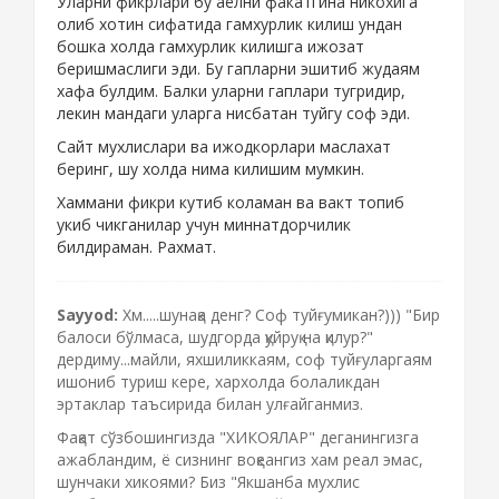
Уларни фикрлари бу аёлни факатгина никохига
олиб хотин сифатида гамхурлик килиш ундан
бошка холда гамхурлик килишга ижозат
беришмаслиги эди. Бу гапларни эшитиб жудаям
хафа булдим. Балки уларни гаплари тугридир,
лекин мандаги уларга нисбатан туйгу соф эди.
Сайт мухлислари ва ижодкорлари маслахат
беринг, шу холда нима килишим мумкин.
Хаммани фикри кутиб коламан ва вакт топиб
укиб чикганилар учун миннатдорчилик
билдираман. Рахмат.
Sayyod:
Хм.....шунақа денг? Соф туйғумикан?))) "Бир
балоси бўлмаса, шудгорда қуйруқ на қилур?"
дердиму...майли, яхшиликкаям, соф туйғуларгаям
ишониб туриш кере, хархолда болаликдан
эртаклар таъсирида билан улғайганмиз.
Фақат сўзбошингизда "ХИКОЯЛАР" деганингизга
ажабландим, ё сизнинг воқеангиз хам реал эмас,
шунчаки хикоями? Биз "Якшанба мухлис