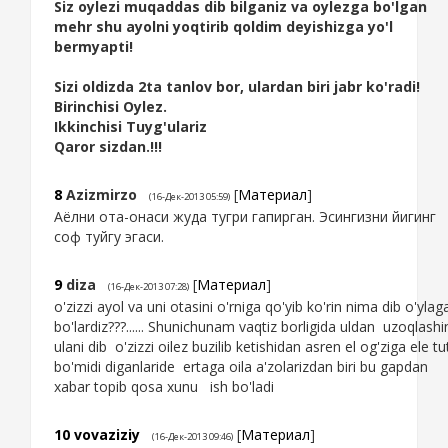
Siz oylezi muqaddas dib bilganiz va oylezga bo'lgan
mehr shu ayolni yoqtirib qoldim deyishizga yo'l
bermyapti!
Sizi oldizda 2ta tanlov bor, ulardan biri jabr ko'radi!
Birinchisi Oylez.
Ikkinchisi Tuyg'ulariz
Qaror sizdan.!!!
8
Azizmirzo
[
Материал
]
(16-Дек-2013 05:59)
Аёлни ота-онаси жуда тугри гапирган. Эсингизни йигинг
соф туйгу эгаси.
9
diza
[
Материал
]
(16-Дек-2013 07:28)
o'zizzi ayol va uni otasini o'rniga qo'yib ko'rin nima dib o'ylag
bo'lardiz???...... Shunichunam vaqtiz borligida uldan uzoqlashi
ulani dib o'zizzi oilez buzilib ketishidan asren el og'ziga ele tu
bo'midi diganlaride ertaga oila a'zolarizdan biri bu gapdan
xabar topib qosa xunu ish bo'ladi
10
vovaziziy
[
Материал
]
(16-Дек-2013 09:46)