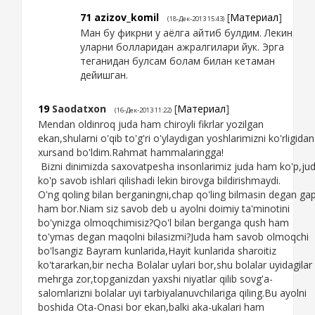
71
azizov_komil
[
Материал
]
(18-Дек-2013 15:43)
Ман бу фикрни у аёлга айтиб булдим. Лекин
уларни болларидан ажралгилари йук. Эрга
теганидан булсам болам билан кетаман
дейишган.
19
Saodatxon
[
Материал
]
(16-Дек-2013 11:22)
Mendan oldinroq juda ham chiroyli fikrlar yozilgan
ekan,shularni o'qib to'g'ri o'ylaydigan yoshlarimizni ko'rligidan
xursand bo'ldim.Rahmat hammalaringga!
Bizni dinimizda saxovatpesha insonlarimiz juda ham ko'p,ju
ko'p savob ishlari qilishadi lekin birovga bildirishmaydi.
O'ng qoling bilan berganingni,chap qo'ling bilmasin degan ga
ham bor.Niam siz savob deb u ayolni doimiy ta'minotini
bo'ynizga olmoqchimisiz?Qo'l bilan berganga qush ham
to'ymas degan maqolni bilasizmi?Juda ham savob olmoqchi
bo'lsangiz Bayram kunlarida,Hayit kunlarida sharoitiz
ko'tararkan,bir necha Bolalar uylari bor,shu bolalar uyidagilar
mehrga zor,topganizdan yaxshi niyatlar qilib sovg'a-
salomlarizni bolalar uyi tarbiyalanuvchilariga qiling.Bu ayolni
boshida Ota-Onasi bor ekan,balki aka-ukalari ham