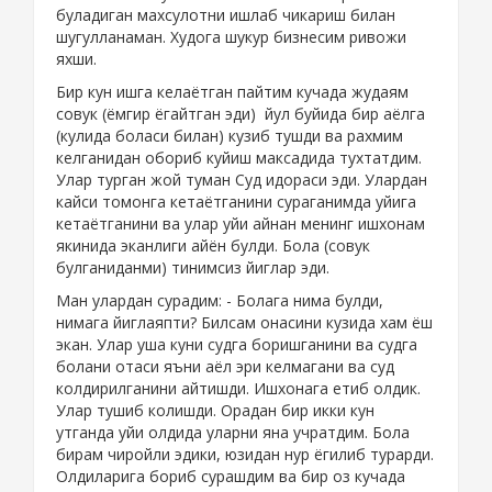
буладиган махсулотни ишлаб чикариш билан
шугулланаман. Худога шукур бизнесим ривожи
яхши.
Бир кун ишга келаётган пайтим кучада жудаям
совук (ёмгир ёгайтган эди) йул буйида бир аёлга
(кулида боласи билан) кузиб тушди ва рахмим
келганидан обориб куйиш максадида тухтатдим.
Улар турган жой туман Суд идораси эди. Улардан
кайси томонга кетаётганини сураганимда уйига
кетаётганини ва улар уйи айнан менинг ишхонам
якинида эканлиги айён булди. Бола (совук
булганиданми) тинимсиз йиглар эди.
Ман улардан сурадим: - Болага нима булди,
нимага йиглаяпти? Билсам онасини кузида хам ёш
экан. Улар уша куни судга боришганини ва судга
болани отаси яъни аёл эри келмагани ва суд
колдирилганини айтишди. Ишхонага етиб олдик.
Улар тушиб колишди. Орадан бир икки кун
утганда уйи олдида уларни яна учратдим. Бола
бирам чиройли эдики, юзидан нур ёгилиб турарди.
Олдиларига бориб сурашдим ва бир оз кучада