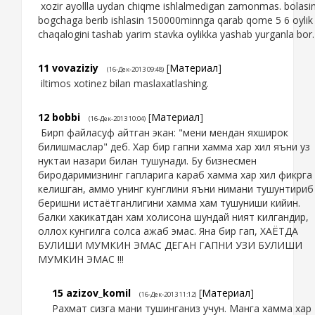
xozir ayollla uydan chiqme ishlalmedigan zamonmas. bolasin
bogchaga berib ishlasin 150000minnga qarab qome 5 6 oylik
chaqalogini tashab yarim stavka oylikka yashab yurganla bor.
11
vovaziziy
[
Материал
]
(16-Дек-2013 09:48)
iltimos xotinez bilan maslaxatlashing.
12
bobbi
[
Материал
]
(16-Дек-2013 10:04)
Бирп файласуф айтган экан: "мени мендан яхширок
билишмаслар" деб. Хар бир гапни хамма хар хил яъни уз
нуктаи назари билан тушунади. Бу бизнесмен
биродаримизнинг гапларига караб хамма хар хил фикрга
келишган, аммо унинг кунглини яъни нимани тушунтириб
беришни истаётганлигини хамма хам тушуниши кийин.
балки хакикатдан хам холисона шундай ният килгандир,
оллох кунгилга солса ажаб эмас. Яна бир гап, ХАЁТДА
БУЛИШИ МУМКИН ЭМАС ДЕГАН ГАПНИ УЗИ БУЛИШИ
МУМКИН ЭМАС !!!
15
azizov_komil
[
Материал
]
(16-Дек-2013 11:12)
Рахмат сизга мани тушинганиз учун. Манга хамма хар