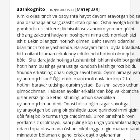
30
Inkognito
[
Материал
]
(16-Дек-2013 15:33)
Kimiki oilasi tinch va osoyishta hayot davom etayotgan bòls
ana òshanaqalar sarguzasht istab qoladi. Òsha ayolga kimdir
ģamhòrlik qilishi kere dib hisoblasez anonim yordam qòlini
chòzing zakotmi hadyami boshqami nima deb nomlash sizi
ishiz. Lekin oilangizni notinch qilmen. Baht sevimli odamlar
bilan tinch totuv yashashda. Barakayam tinch joyda bòladi.M
bitta oilani bilaman erkak boy edi ikkinchi hotinni olmoqchi
bòldi. Shu darajada hotinga tushuntirish ishlarini olib borganki
hotin ham bu ishga yani ustiga kundosh kelishiga rozi bòldi.
Shunda erkakning onasi òģliga savol berdi. Òģlim nimaga ya
uylanmoqchisan? Òģli etdiki mani moli davlatim kòp 2 ta
hotinni baravar tutishga qurbim yetadi. Bu ishni savob uchun
qilmoqchiman. Tabiatan ayollar erkaklardan kòp va kòpincha
qizlar ersiz qolib ketadi shuning uchun savoblikka
uylanmoqchiman dedi. Onasi bòlsa òģlim agar savobga
uylanayotgan bòlsang bir qishliqda uzoq qarindoshimni qizini
qòli falaj bòlib turmushga chiqolmadi. Biron bir ishni birovni
yordamisiz qilolmaydi. Sani puling kòp unga yordamlashadig
odam topa olasan ana òshani nikohingga olgin manam sand
minnatdor bòlaman digandi erkak qaytib uylanaman