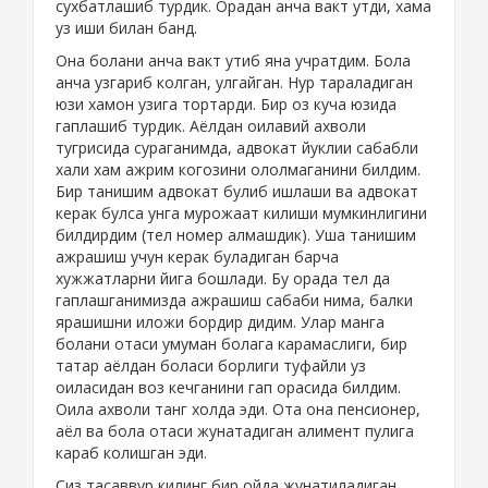
сухбатлашиб турдик. Орадан анча вакт утди, хама
уз иши билан банд.
Она болани анча вакт утиб яна учратдим. Бола
анча узгариб колган, улгайган. Нур тараладиган
юзи хамон узига тортарди. Бир оз куча юзида
гаплашиб турдик. Аёлдан оилавий ахволи
тугрисида сураганимда, адвокат йуклии сабабли
хали хам ажрим когозини ололмаганини билдим.
Бир танишим адвокат булиб ишлаши ва адвокат
керак булса унга мурожаат килиши мумкинлигини
билдирдим (тел номер алмашдик). Уша танишим
ажрашиш учун керак буладиган барча
хужжатларни йига бошлади. Бу орада тел да
гаплашганимизда ажрашиш сабаби нима, балки
ярашишни иложи бордир дидим. Улар манга
болани отаси умуман болага карамаслиги, бир
татар аёлдан боласи борлиги туфайли уз
оиласидан воз кечганини гап орасида билдим.
Оила ахволи танг холда эди. Ота она пенсионер,
аёл ва бола отаси жунатадиган алимент пулига
караб колишган эди.
Сиз тасаввур килинг бир ойда жунатиладиган