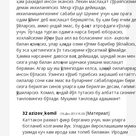
ҳам раҳмдил инсон экансиз. Лекин маслаҳат сўраяпсизми
демак иккиланяпсиз. Меҳр кўзда дейишади,
иккиланишингизнинг сабаби шу! Шунинг учун ҳам орага
одам қўйинг деб маслаҳат беришяпти, бу ҳам бир ечим д
ўйларсиз, аммо ундай эмас, бу фақат атрофдаги кўзлар
учун. Ўртада турган одамга нарса бериб юборасиз,
хохлайсизми йўқми ўша аёл ва боласининг хол- аҳволи
билан қизиқасиз, улар ҳақида озми кўпми барибир ўйлайсиз,
бу эса ҳаётингизга ўз таъсирини кўрсатмай қўймайди.
Ҳамма нарсанинг давоси вақт дейишади, шундай экан мен
сизга улар билан алоқани шунчаки узишни маслаҳат
бераман. Агар шу иш қўлингиздан келса, ҳақиқий оилапарва
инсон бўласиз. Ўзингиз кўриб турибсиз ажрашиб кетаётг
оилалар сони кам эмас ва буларнинг сабабларидан бири
сизга берилган синов уларга ҳам берилган десам, гапимг
қўшиларсиз. Комил, қандай йўл тутасиз-бу албатта сизнинг
танловингиз бўлади. Муҳими танловда адашманг!
32
azizov_komil
[
Материал
]
(16-Дек-2013 18:33)
Каттакон рахмат фикр берганиз учун, ман уларга
богланиб колганим йук. Улардан йироклашишим мумк
узимда куч хам ирода хам топиб биламан. Иродам