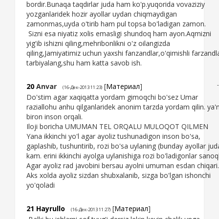
bordir.Bunaqa taqdirlar juda ham ko'p.yuqorida vovaziziy
yozganlaridek hozir ayollar uydan chiqmaydigan
zamonmas,uyda o'tirib ham pul topsa bo'ladigan zamon.
Sizni esa niyatiz xolis emasligi shundoq ham ayon.Aqmizni
yig'ib ishizni qiling,mehribonlikni o'z oilangizda
qiling,Jamiyatimiz uchun yaxshi fanzandlar,o'qimishli farzandl
tarbiyalang,shu ham katta savob ish.
20
Anvar
[
Материал
]
(16-Дек-2013 11:23)
Do'stim agar xaqiqatta yordam gimoqchi bo'sez Umar
raziallohu anhu qilganlaridek anonim tarzda yordam qilin. ya'n
biron inson orqali.
Iloji boricha UMUMAN TEL ORQALU MULOQOT QILMEN
Yana ikkinchi yo'l agar ayoliz tushunadigon inson bo'sa,
gaplashib, tushuntirib, rozi bo'sa uylaning (bunday ayollar jud
kam. erini ikkinchi ayolga uylanishiga rozi bo'ladigonlar sanoql
Agar ayoliz rad javobini bersau ayolni umuman esdan chiqari.
Aks xolda ayoliz sizdan shubxalanib, sizga bo'lgan ishonchi
yo'qoladi
21
Hayrullo
[
Материал
]
(16-Дек-2013 11:27)