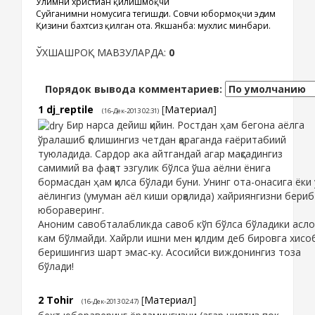
Ўғлимни христиан қилишмоқчи
Суйганимни номусига тегишди. Совчи юбормоқчи эдим
Қизини бахтсиз қилган ота. Якшанба: мухлис минбари.
ЎХШАШРОҚ МАВЗУЛАРДА:
0
Порядок вывода комментариев:
1
dj_reptile
[
Материал
]
(16-Дек-2013 02:31)
Бир нарса дейиш қийин. Ростдан ҳам бегона аёлга
ўралашиб қолишингиз четдан қараганда ғаёритабиий
туюладида. Сардор ака айтгандай агар мақсадингиз
самимий ва фақат эзгулик бўлса ўша аёлни ёнига
бормасдан ҳам қилса бўлади буни. Унинг ота-онасига ёки 
аёлингиз (умуман аёл киши орқалида) хайриянгизни бериб
юбораверинг.
Аноним савобталабликда савоб кўп бўлса бўладики асло
кам бўлмайди. Хайрли ишни мен қилдим деб бировга хисо
беришингиз шарт эмас-ку. Асосийси виждонингиз тоза
бўлади!
2
Tohir
[
Материал
]
(16-Дек-2013 02:47)