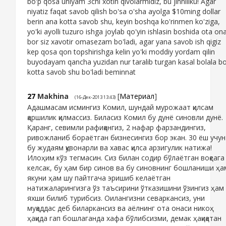
bo'p qosa uniyam 3chi xotin qivolarmidiz, bu jinniliku! Agar
niyatiz faqat savob qilish bo'sa o'sha ayolga $10ming dollar
berin ana kotta savob shu, keyin boshqa ko'rinmen ko'ziga,
yo'ki ayolli tuzuro ishga joylab qo'yin ishlasin boshida ota ona
bor siz xavotir omasezam bo'ladi, agar yana savob ish qigiz
kep qosa qon topshirishga kelin yo'ki moddiy yordam qilin
buyodayam qancha yuzidan nur taralib turgan kasal bolala bo
kotta savob shu bo'ladi beminnat
27
Makhina
[
Материал
]
(16-Дек-2013 13:43)
Адашмасам исмингиз Комил, шундай мурожаат қилсам
қаршилик қилмассиз. Биласиз Комил бу дунё синовли дунё.
Қаранг, севимли рафиқангиз, 2 нафар фарзандингиз,
ривожланиб бораётган бизнесингиз бор экан. 30 ёш учун
бу жудаям қувонарли ва хавас қилса арзигулик натижа!
Илоҳим кўз тегмасин. Сиз билан содир бўлаётган воқеага
келсак, бу ҳам бир синов ва бу синовнинг бошланиши ҳа
якуни ҳам шу пайтгача эришиб келаётган
натижаларингизга ўз таъсирини ўтказишини ўзингиз ҳам
яхши билиб турибсиз. Оилангизни севаркансиз, уни
муқаддас деб биларкансиз ва аёлнинг ота онаси никоҳ
ҳақида гап бошлаганда хафа бўлибсизми, демак ҳақиқатан