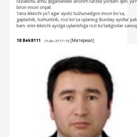
raziallohu anhu qilganlaridek anonim tarzda yordam qilin. ya'n
biron inson orqali.
Yana ikkinchi yo'l agar ayoliz tushunadigon inson bo'sa,
gaplashib, tushuntirib, rozi bo'sa uylaning (bunday ayollar jud
kam. erini ikkinchi ayolga uylanishiga rozi bo'ladigonlar sanoql
18
Bek8111
[
Материал
]
(16-Дек-2013 11:19)