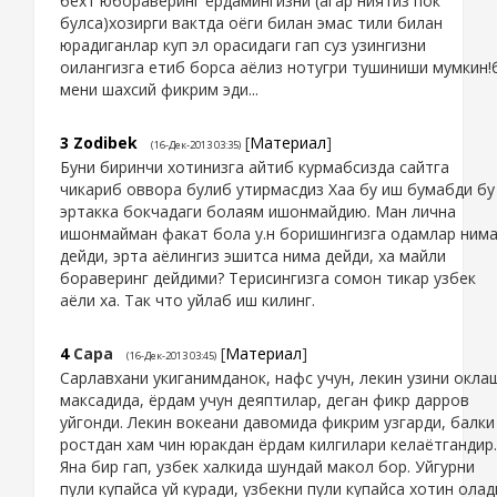
бехт юбораверинг ёрдамингизни (агар ниятиз пок
булса)хозирги вактда оёги билан эмас тили билан
юрадиганлар куп эл орасидаги гап суз узингизни
оилангизга етиб борса аёлиз нотугри тушиниши мумкин!
мени шахсий фикрим эди...
3
Zodibek
[
Материал
]
(16-Дек-2013 03:35)
Буни биринчи хотинизга айтиб курмабсизда сайтга
чикариб оввора булиб утирмасдиз Хаа бу иш бумабди бу
эртакка бокчадаги болаям ишонмайдию. Ман лична
ишонмайман факат бола у.н боришингизга одамлар ним
дейди, эрта аёлингиз эшитса нима дейди, ха майли
бораверинг дейдими? Терисингизга сомон тикар узбек
аёли ха. Так что уйлаб иш килинг.
4
Сара
[
Материал
]
(16-Дек-2013 03:45)
Сарлавхани укиганимданок, нафс учун, лекин узини окла
максадида, ёрдам учун деяптилар, деган фикр дарров
уйгонди. Лекин вокеани давомида фикрим узгарди, балки
ростдан хам чин юракдан ёрдам килгилари келаётгандир.
Яна бир гап, узбек халкида шундай макол бор. Уйгурни
пули купайса уй куради, узбекни пули купайса хотин олад