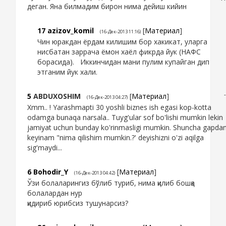
деган. Яна билмадим бирон нима дейиш кийин
17
azizov_komil
[
Материал
]
(16-Дек-2013 11:16)
Чин юракдан ёрдам килишим бор хакикат, уларга
нисбатан заррача ёмон хаёл фикрда йук (НАФС
борасида). Иккинчидан мани пулим купайган дип
этганим йук хали.
5
ABDUXOSHIM
[
Материал
]
(16-Дек-2013 04:27)
Xmm.. ! Yarashmapti 30 yoshli biznes ish egasi kop-kotta
odamga bunaqa narsala.. Tuyg'ular sof bo'lishi mumkin lekin
jamiyat uchun bunday ko'rinmasligi mumkin. Shuncha gapda
keyinam "nima qilishim mumkin.?' deyishizni o'zi aqilga
sig'maydi...
6
Bohodir_Y
[
Материал
]
(16-Дек-2013 04:42)
Ўзи болаларингиз бўлиб туриб, нима қилиб бошқа
болалардан нур
қидириб юрибсиз тушунарсиз?