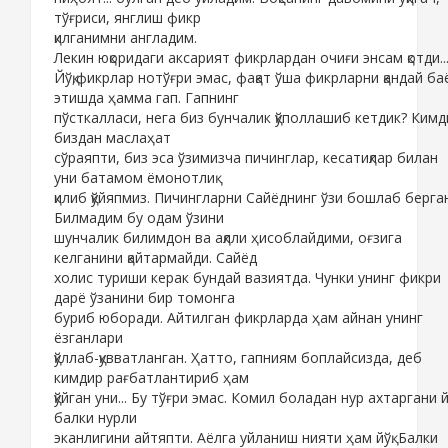
тўғриси, янглиш фикр
қилганимни англадим.
Лекин юқоридаги аксарият фикрлардан очиғи энсам қотди..
Йўқ,фикрлар нотўғри эмас, фақат ўша фикрларни қандай ба
этишда ҳамма гап. Гапнинг
пўсткалласи, нега биз бунчалик қўполлашиб кетдик? Кимд
биздан маслаҳат
сўраяпти, биз эса ўзимизча пичинглар, кесатиқлар билан
уни батамом ёмонотлиқ
қилиб қўйяпмиз. Пичингларни Сайёднинг ўзи бошлаб берган
Билмадим бу одам ўзини
шунчалик билимдон ва ақлли ҳисоблайдими, оғзига
келганини қайтармайди. Сайёд
холис туриши керак бундай вазиятда. Чунки унинг фикри
дарё ўзанини бир томонга
буриб юборади. Айтилган фикрларда ҳам айнан унинг
ёзганлари
қўллаб-қувватланган. Ҳатто, гапниям боплайсизда, деб
кимдир рағбатлантириб ҳам
қўйган уни... Бу тўғри эмас. Комил боладан нур ахтаргани йў
балки нурли
эканлигини айтяпти. Аёлга уйланиш нияти ҳам йўқ. Балки