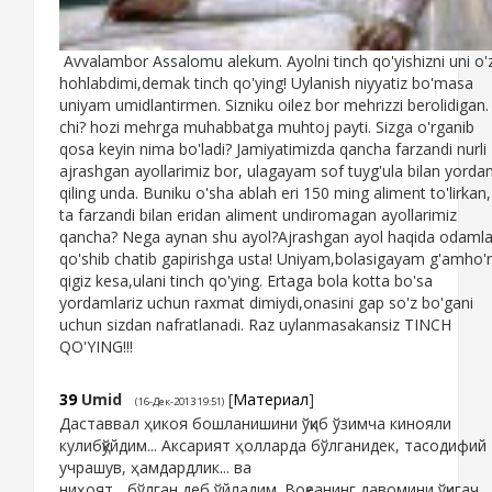
Avvalambor Assalomu alekum. Ayolni tinch qo'yishizni uni o'z
hohlabdimi,demak tinch qo'ying! Uylanish niyyatiz bo'masa
uniyam umidlantirmen. Sizniku oilez bor mehrizzi berolidigan.
chi? hozi mehrga muhabbatga muhtoj payti. Sizga o'rganib
qosa keyin nima bo'ladi? Jamiyatimizda qancha farzandi nurli
ajrashgan ayollarimiz bor, ulagayam sof tuyg'ula bilan yord
qiling unda. Buniku o'sha ablah eri 150 ming aliment to'lirkan,
ta farzandi bilan eridan aliment undiromagan ayollarimiz
qancha? Nega aynan shu ayol?Ajrashgan ayol haqida odaml
qo'shib chatib gapirishga usta! Uniyam,bolasigayam g'amho'rl
qigiz kesa,ulani tinch qo'ying. Ertaga bola kotta bo'sa
yordamlariz uchun raxmat dimiydi,onasini gap so'z bo'gani
uchun sizdan nafratlanadi. Raz uylanmasakansiz TINCH
QO'YING!!!
39
Umid
[
Материал
]
(16-Дек-2013 19:51)
Даставвал ҳикоя бошланишини ўқиб ўзимча кинояли
кулибқўйдим... Аксарият ҳолларда бўлганидек, тасодифий
учрашув, ҳамдардлик... ва
ниҳоят... бўлган деб ўйладим. Воқеанинг давомини ўқигач,