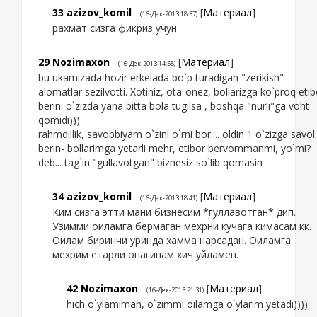
33
azizov_komil
[
Материал
]
(16-Дек-2013 18:37)
рахмат сизга фикриз учун
29
Nozimaxon
[
Материал
]
(16-Дек-2013 14:58)
bu ukamizada hozir erkelada bo`p turadigan "zerikish"
alomatlar sezilvotti. Xotiniz, ota-onez, bollarizga ko`proq etib
berin. o`zizda yana bitta bola tugilsa , boshqa "nurli"ga voht
qomidi)))
rahmdillik, savobbiyam o`zini o`rni bor.... oldin 1 o`zizga savol
berin- bollarimga yetarli mehr, etibor bervommanmi, yo`mi?
deb... tag`in "gullavotgan" biznesiz so`lib qomasin
34
azizov_komil
[
Материал
]
(16-Дек-2013 18:41)
Ким сизга этти мани бизнесим *гуллавотган* дип.
Узимми оиламга бермаган мехрни кучага кимасам кк.
Оилам биринчи уринда хамма нарсадан. Оиламга
мехрим етарли опагинам хич уйламен.
42
Nozimaxon
[
Материал
]
(16-Дек-2013 21:31)
hich o`ylamiman, o`zimmi oilamga o`ylarim yetadi))))