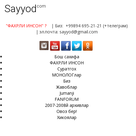
Sayyod
.com
"ФАХРЛИ ИНСОН"
?
| Биз: +99894 695-21-21 (+телеграм)
| эл.почта: sayyod@gmail.com
Бош сахифа
ФАХРЛИ ИНСОН
Суратгох
МОНОЛОГлар
Биз
Жавоблар
Jumanji
FANFORUM
2007-2008й архивлар
Овоз бер!
Хикоялар