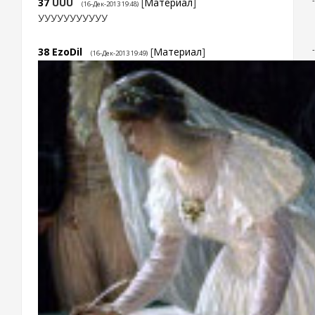
37
UUU
[
Материал
]
(16-Дек-2013 19:48)
УУУУУУУУУУУ
38
EzoDil
[
Материал
]
(16-Дек-2013 19:49)